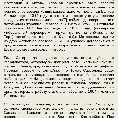
Австралии и Китая». Главная проблема этого проекта
заключалась в том, что он был «слишком консервативен» и в
нем не участвовали Ротшильды,взявшие контроль над Банком
Англии еще в 1814 году, а в новом проекте уже участвовали
как одни из основных акционеров[7], войдя в договоренности с
потомками Джардина и Матесона. Отметим, что Л.Н. Ротшильд
становится МР Англии еще в 1858 году («совершив
либеральный переворот» - присягнув не на Библии, а на
Торе), где общался в течение 10 лет с Дж. Матесоном – одним
из двух «отцов-основателей». И им удалось договориться о
продвижении совместных корпоративных. «Бнай Брит» и
Шотландские ложи закрепили союз.
Роль Сазерленда сводилась к деятельности публичного
координатора, которому бы доверяли потенциальные клиенты
местного банка, предназначенного для обслуги наркотрафика.
Поэтому, совсем не случайно, что Томас Сазерленд сразу
отказался от руководства «созданного им» банка, сначала
выбрав для себя должность вице-президента, а вскоре
оставил и ее, предпочтя работу в головном офисе P&O в
Лондоне. Дополнительным бонусом за проделанную им
организаторскую работу стало его избрание в 1884 г. членом
Парламента.
С переводом Сазерленда на вторые роли Ротшильды
занялись своим любимым делом – начав выпускать местные
банкноты в Гонконге и Шанхае, получив в 1866 г на это
специальное разрешение от Британского Казначейства. При