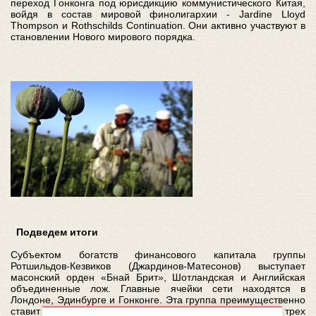
переход Гонконга под юрисдикцию коммунистического Китая,
войдя в состав мировой финолигархии - Jardine Lloyd
Thompson и Rothschilds Continuation. Они активно участвуют в
становлении Нового мирового порядка.
Подведем итоги
Субъектом богатств финансового капитала группы
Ротшильдов-Кезвиков (Джардинов-Матесонов) выступает
масонский орден «Бнай Брит», Шотландская и Английская
объединенные лож. Главные ячейки сети находятся в
Лондоне, Эдинбурге и Гонконге. Эта группа преимущественно
ставит на контроль над обменными курсами любых трех