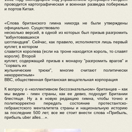
проводится картографическая и военная разведка побережья
и портов Китая.
«Слова британского гимна никогда не были утверждены
официально. Существовало
несколько версий, в одной из которых был призыв разгромить
"взбунтовавшихся
шотландцев". Сейчас, как правило, исполняется лишь первый
куплет, в котором
славится королева (если на троне находится король, то славят
короля). Второй
куплет, содержащий призыв к монарху "разгромить врагов" и
"сорвать их
жульнические трюки", многие считают политически
некорректным»
ВВС, общественная британская вещательная корпорация
К вопросу о «коллективном бессознательном» британцев – как
мы видим - гимн страны, как ее девиз, подходит Британии
блестяще. Ну а в новую редакцию гимна, чтобы точно и
политкорректно передать состояние протестантско-
гебраистского менталитета страны и национальную историю
за последние 500 лет, все же стоит внести слова «Прибыль,
прибыль uber alles…».