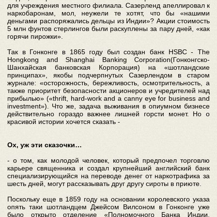
для учреждения местного филиала. Сазерленд апеллировал к
наркобаронам, мол, неужели те хотят, что бы «нашими
деньгами распоряжались дельцы из Индии»? Акции стоимость
5 млн фунтов стерлингов были раскуплены за пару дней, «как
горячи пирожки».
Так в Гонконге в 1865 году был создан банк HSBC - The
Hongkong and Shanghai Banking Corporation(Гонконгско-
Шанхайская банковская Корпорация) на «шотландские
принципах», якобы подчерпнутых Сазерлендом в старом
журнале: «осторожность, бережливость, осмотрительность, а
также приоритет безопасности акционеров и учредителей над
прибылью» («thrift, hard-work and a canny eye for business and
investment»). Что же, задача выживания в опиумном бизнесе
действительно гораздо важнее лишней горсти монет. Но о
красивой истории хочется сказать -
Ох, уж эти сказочки…
- о том, как молодой человек, который предпочел торговлю
карьере священника и создал крупнейший английский банк
специализирующийся на переводе денег от наркотрафика за
шесть дней, могут рассказывать друг другу сироты в приюте.
Поскольку еще в 1859 году на основании королевского указа
опять таки шотландцем Джейсом Вилсоном в Гонконге уже
было открыто отделение «Полномочного Банка Индии,