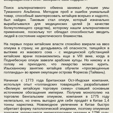
Поиск альтернативного обмена занимал лучшие умы
Туманного Альбиона. Методом проб и ошибок уникальный
товар, способный заинтересовать китайцев всерьез и надолго,
был найден. Таковым стал опиум, который изначально
вырабатывался для медицинских целей (в качестве
болеутоляющего средства), которому нашли альтернативное
применение, поскольку тот обладал способностью вводить
людей в состояние наркотического блаженства.
На первых порах китайские власти спокойно взирали на ввоз
опиума в страну, не догадываясь об опасности, таящейся в
вытяжке из макового сока - с медицинской субстанцией
китайские врачи познакомились еще в VIII веке, когда в
Поднебесную опиум завезли арабские купцы. Но никому и в
голову не приходило, что лекарство можно курить.
Изысканному занятию китайцев обучили «просвещенные
голландцы» во время оккупации острова Формоза (Тайвань).
Начиная с 1773 года Британская Ост-Индская компания,
используя опыт «голландских товарищей», разрабатывает
«Великую китайскую торговую схему» ставшей основным
источником обогащения империи. Получив монополию на
торговлю Бенгальским опиумом, компания в 1775 году
нелегально, но очень выгодно для себя продаёт в Китае 1,4
тонны наркотика. Новомодное увлечение в Китае быстро
обретает форму патологической эпидемии, поэтому опиумная
торговля запрещается императорскими указами в 1796 году,