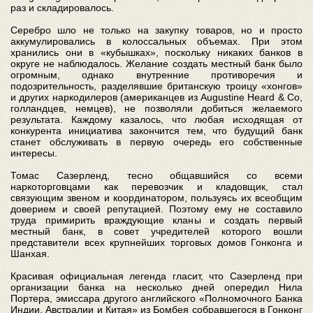
раз и складировалось.
Серебро шло не только на закупку товаров, но и просто
аккумулировались в колоссальных объемах. При этом
хранились они в «кубышках», поскольку никаких банков в
округе не наблюдалось. Желание создать местный банк было
огромным, однако внутренние противоречия и
подозрительность, разделявшие британскую троицу «хонгов»
и других наркодилеров (американцев из Augustine Heard & Co,
голландцев, немцев), не позволяли добиться желаемого
результата. Каждому казалось, что любая исходящая от
конкурента инициатива закончится тем, что будущий банк
станет обслуживать в первую очередь его собственные
интересы.
Томас Сазерленд, тесно общавшийся со всеми
наркоторговцами как перевозчик и кладовщик, стал
связующим звеном и координатором, пользуясь их всеобщим
доверием и своей репутацией. Поэтому ему не составило
труда примирить враждующие кланы и создать первый
местный банк, в совет учредителей которого вошли
представители всех крупнейших торговых домов Гонконга и
Шанхая.
Красивая официальная легенда гласит, что Сазерленд при
организации банка на несколько дней опередил Нила
Портера, эмиссара другого английского «Полномочного Банка
Индии, Австралии и Китая» из Бомбея собравшегося в Гонконг