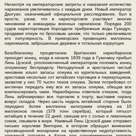
Несмотря на императорские запреты и наказания количество
наркоманов увеличивалось с каждым днем. Новый император
Даогуан, назначивший официальное расследование, был в
ярости, узнав, что в наркоторговле участвуют многие
чиновники и командиры военных гарнизонов. Порядка 200
судов наркоторговцев бороздили прибрежные воды Гуандун,
продавая опиум по бросовым ценам, что только увеличивало
его популярность. В приморских провинциях миллионы
наркоманов, заброшенные деревни и тотальная коррупция.
Безоблачному процветанию британских наркобаронов
приходит конец, когда в начале 1839 года в Гуанчжоу прибыл
Линь Цсэсюй, уполномоченный императором положить конец
опиумному беспределу. Неподкупный и кристально чистый
чиновник изъял запасы опиума из курительных заведений,
арестовав несколько сот китайских торговцев и перекупщиков,
захватив у них 70 тысяч тюков опиума. Затем потребовал от
англичан передать ему все их запасы опиума, обещав все
компенсировать чаем. Наркобароны ответили отказом, тогда
Линь заблокировал все торговлю в порту, выставив охрану
вокруг складов. Через шесть недель китайской стороне было
передано более миллиона килограмм опиума на 10
миллионов лянов (379 тонн серебра), который пятьсот
китайцев в течение 22 дней, смешав его с солью и лимонным
соком, смывали в море. Наивный Линь Цсэсюй даже отправил
письмо королеве Виктории, в котором обращал внимание
просвещенной монархини на нравственную недопустимость
опиумной торговли в Китае при одновременном запрете