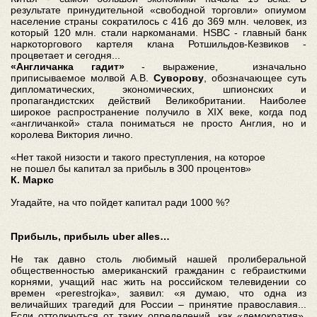
результате принудительной «свободной торговли» опиумом
население страны сократилось с 416 до 369 млн. человек, из
который 120 млн. стали наркоманами. HSBC - главный банк
наркоторгового картеля клана Ротшильдов-Кезвиков -
процветает и сегодня...
«Англичанка гадит»
- выражение, изначально
приписываемое молвой А.В.
Суворову
, обозначающее суть
дипломатических, экономических, шпионских и
пропагандистских действий Великобритании. Наиболее
широкое распространение получило в XIX веке, когда под
«англичанкой» стала пониматься не просто Англия, но и
королева Виктория лично.
«Нет такой низости и такого преступления, на которое
не пошел бы капитал за прибыль в 300 процентов»
К. Маркс
Угадайте, на что пойдет капитал ради 1000 %?
Прибыль, прибыль uber alles…
Не так давно столь любимый нашей пролиберальной
общественностью американский гражданин с гебраисткими
корнями, учащий нас жить на российском телевидении со
времен «perestrojka», заявил: «я думаю, что одна из
величайших трагедий для России – принятие православия...
Если оттолкнуться от таких определений, как «демократия»,