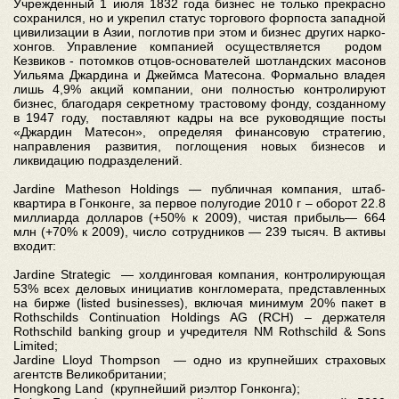
Учрежденный 1 июля 1832 года бизнес не только прекрасно
сохранился, но и укрепил статус торгового форпоста западной
цивилизации в Азии, поглотив при этом и бизнес других нарко-
хонгов. Управление компанией осуществляется родом
Кезвиков - потомков отцов-основателей шотландских масонов
Уильяма Джардина и Джеймса Матесона. Формально владея
лишь 4,9% акций компании, они полностью контролируют
бизнес, благодаря секретному трастовому фонду, созданному
в 1947 году, поставляют кадры на все руководящие посты
«Джардин Матесон», определяя финансовую стратегию,
направления развития, поглощения новых бизнесов и
ликвидацию подразделений.
Jardine Matheson Holdings — публичная компания, штаб-
квартира в Гонконге, за первое полугодие 2010 г – оборот 22.8
миллиарда долларов (+50% к 2009), чистая прибыль— 664
млн (+70% к 2009), число сотрудников — 239 тысяч. В активы
входит:
Jardine Strategic — холдинговая компания, контролирующая
53% всех деловых инициатив конгломерата, представленных
на бирже (listed businesses), включая минимум 20% пакет в
Rothschilds Continuation Holdings AG (RCH) – держателя
Rothschild banking group и учредителя NM Rothschild & Sons
Limited;
Jardine Lloyd Thompson — одно из крупнейших страховых
агентств Великобритании;
Hongkong Land (крупнейший риэлтор Гонконга);