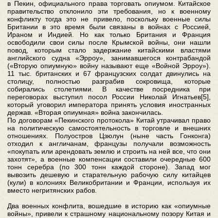
в Пекин, официального права торговать опиумом. Китайское
правительство отклонило эти требования, но к военному
конфликту тогда это не привело, поскольку военные силы
Британии в это время были связаны в войнах с Россией,
Ираном и Индией. Но как только Британия и Франция
освободили свои силы после Крымской войны, они нашли
повод, которым стало задержание китайскими властями
английского судна «Эрроу», занимавшегося контрабандой
(«Вторую опиумную» войну называют еще «Войной Эрроу»).
11 тыс. британских и 67 французских солдат двинулись на
столицу, полностью разграбив сокровища, которые
собирались столетиями. В качестве посредника при
переговорах выступил посол России Николай Игнатьев[5],
который уговорил императора принять условия иностранных
держав. «Вторая опиумная» война закончилась.
По договорам «Пекинского протокола» Китай утрачивал право
на политическую самостоятельность в торговле и внешних
отношениях. Полуостров Цзюлун (ныне часть Гонконга)
отходил к англичанам, французы получали возможность
«покупать или арендовать землю и строить на ней все, что они
захотят», а военные компенсации составили очередные 600
тонн серебра (по 300 тонн каждой стороне). Запад мог
вывозить дешевую и старательную рабочую силу китайцев
(кули) в колониях Великобритании и Франции, используя их
вместо негритянских рабов.
Два военных конфлита, вошедшие в историю как «опиумные
войны», привели к страшному национальному позору Китая и