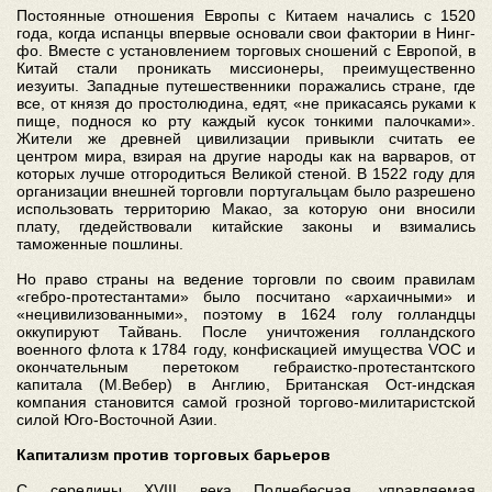
Постоянные отношения Европы с Китаем начались с 1520
года, когда испанцы впервые основали свои фактории в Нинг-
фо. Вместе с установлением торговых сношений с Европой, в
Китай стали проникать миссионеры, преимущественно
иезуиты. Западные путешественники поражались стране, где
все, от князя до простолюдина, едят, «не прикасаясь руками к
пище, поднося ко рту каждый кусок тонкими палочками».
Жители же древней цивилизации привыкли считать ее
центром мира, взирая на другие народы как на варваров, от
которых лучше отгородиться Великой стеной. В 1522 году для
организации внешней торговли португальцам было разрешено
использовать территорию Макао, за которую они вносили
плату, гдедействовали китайские законы и взимались
таможенные пошлины.
Но право страны на ведение торговли по своим правилам
«гебро-протестантами» было посчитано «архаичными» и
«нецивилизованными», поэтому в 1624 голу голландцы
оккупируют Тайвань. После уничтожения голландского
военного флота к 1784 году, конфискацией имущества VOC и
окончательным перетоком гебраистко-протестантского
капитала (М.Вебер) в Англию, Британская Ост-индская
компания становится самой грозной торгово-милитаристской
силой Юго-Восточной Азии.
Капитализм против торговых барьеров
С середины XVIII века Поднебесная, управляемая