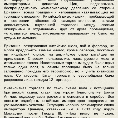
императорами династии Цин, подвергалась
беспрецедентному коммерческому давлению со стороны
Британии, всеми правдами и неправдами навязывающей ей
торговые отношения. Китайской цивилизации, пребывающей
в состоянии абсолютной самодостаточности, веками
довольствуясь внутренней торговлей между своими
обширными и отдаленными друг от друга провинциями,
«открываться перед иноземными варварами» не было ни
нужды, ни желания.
Британия, вожделавшая китайские шелк, чай и фарфор, не
могла предложить взамен ничего, кроме серебра, поскольку
ни индийский хлопок, ни английское сукно китайцев не
привлекали. Спросом пользовались лишь русские меха и
итальянское стекло. Иностранным торговым судам был открыт
только один порт, а самим торговцам было не только
запрещено покидать его территорию, но и учить китайский
язык. Со стороны Китая торговля с европейцами была
разрешена лишь гильдии 12 торговцев.
Интенсивная торговля по такой схеме вела к истощению
британской казны, ставя под угрозу благополучие Банка
Англии, ведшему свои расчеты в основном в серебре. Все
попытки задобрить китайских императоров подарками не
увенчивались успехом. Ситуацию хорошо резюмируют слова
императора Цяньлун, сказанные им в 1793 году лорду
Маккартни, послу Георга III: «Нам никто не нужен.
Возвращайтесь к себе. Забирайте свои подарки!».