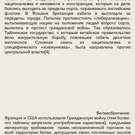
национализма и ненависти к иностранцам, которые на деле
боялись выходить за пределы порта, охраняемого английским
флотом. В Фошане британцев избили и вытолкали за
переделы города. Попытка противостоять «либерализации»,
выталкивающую нацию на положение людей второго сорта,
вылилось в протест гражданской войны. Так образовалось
Тайпинское государство, с которым китайское правительство
вело изнурительную борьбу, повлекшее гибель десятков
миллионов. Сложная смесь из национализма и
специфического «коммунизма», была направлена против
центральной власти[4].
Великобритания,
Франция и США использовали Гражданскую войну (тем более,
что тайпины запретили употребление наркотиков), предъявив
императору требование права неограниченной торговли на
всей территории Китая, допущения своих постоянных послов