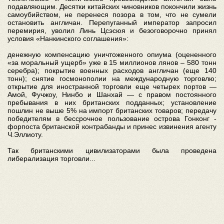
подавляющим. Десятки китайских чиновников покончили жизнь
самоубийством, не перенеся позора в том, что не сумели
остановить англичан. Перепуганный император запросил
перемирия, уволил Линь Цсэсюя и безоговорочно принял
условия «Нанкинского соглашения»:
денежную компенсацию уничтоженного опиума (оцененного
«за моральный ущерб» уже в 15 миллионов лянов – 580 тонн
серебра); покрытие военных расходов англичан (еще 140
тонн); снятие госмонополии на международную торговлю;
открытие для иностранной торговли еще четырех портов —
Амой, Фучжоу, Нинбо и Шанхай — с правом постоянного
пребывания в них британских подданных; установление
пошлин не выше 5% на импорт британских товаров; передачу
победителям в бессрочное пользование острова Гонконг -
форпоста британской контрабанды и принес извинения агенту
Ч.Эллиоту.
Так британскими цивилизаторами была проведена
либерализация торговли...