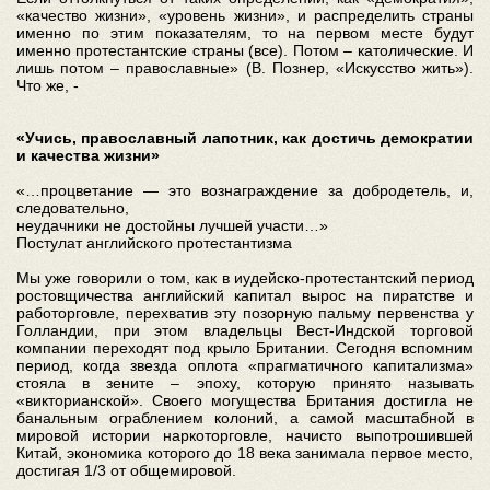
«качество жизни», «уровень жизни», и распределить страны
именно по этим показателям, то на первом месте будут
именно протестантские страны (все). Потом – католические. И
лишь потом – православные» (В. Познер, «Искусство жить»).
Что же, -
«Учись, православный лапотник, как достичь демократии
и качества жизни»
«…процветание — это вознаграждение за добродетель, и,
следовательно,
неудачники не достойны лучшей участи…»
Постулат английского протестантизма
Мы уже говорили о том, как в иудейско-протестантский период
ростовщичества английский капитал вырос на пиратстве и
работорговле, перехватив эту позорную пальму первенства у
Голландии, при этом владельцы Вест-Индской торговой
компании переходят под крыло Британии. Сегодня вспомним
период, когда звезда оплота «прагматичного капитализма»
стояла в зените – эпоху, которую принято называть
«викторианской». Своего могущества Британия достигла не
банальным ограблением колоний, а самой масштабной в
мировой истории наркоторговле, начисто выпотрошившей
Китай, экономика которого до 18 века занимала первое место,
достигая 1/3 от общемировой.