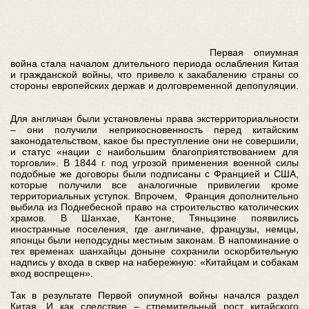
Первая опиумная
война стала началом длительного периода ослабления Китая
и гражданской войны, что привело к закабалению страны со
стороны европейских держав и долговременной депопуляции.
Для англичан были установлены права экстерриториальности
– они получили неприкосновенность перед китайским
законодательством, какое бы преступление они не совершили,
и статус «нации с наибольшим благоприятствованием для
торговли». В 1844 г. под угрозой применения военной силы
подобные же договоры были подписаны с Францией и США,
которые получили все аналогичные привилегии кроме
территориальных уступок. Впрочем, Франция дополнительно
выбила из Поднебесной право на строительство католических
храмов. В Шанхае, Кантоне, Тяньцзине появились
иностранные поселения, где англичане, французы, немцы,
японцы были неподсудны местным законам. В напоминание о
тех временах шанхайцы доныне сохранили оскорбительную
надпись у входа в сквер на набережную: «Китайцам и собакам
вход воспрещен».
Так в результате Первой опиумной войны начался раздел
Китая. И как следствие – стремительный рост китайского