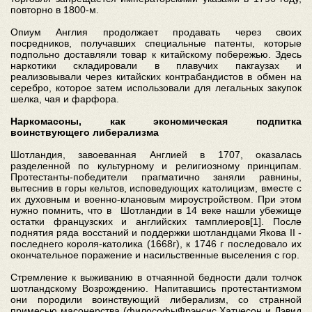
повторно в 1800-м.
Опиум Англия продолжает продавать через своих
посредников, получавших специальные патенты, которые
подпольно доставляли товар к китайскому побережью. Здесь
наркотики складировали в плавучих пакгаузах и
реализовывали через китайских контрабандистов в обмен на
серебро, которое затем использовали для легальных закупок
шелка, чая и фарфора.
Наркомасоны, как экономическая подпитка
воинствующего либерализма
Шотландия, завоеванная Англией в 1707, оказалась
разделенной по культурному и религиозному принципам.
Протестанты-победители прагматично заняли равнины,
вытеснив в горы кельтов, исповедующих католицизм, вместе с
их духовным и военно-клановым мироустройством. При этом
нужно помнить, что в Шотландии в 14 веке нашли убежище
остатки французских и английских тамплиеров[1]. После
поднятия ряда восстаний и поддержки шотландцами Якова II -
последнего короля-католика (1668г), к 1746 г последовало их
окончательное поражение и насильственные выселения с гор.
Стремление к выживанию в отчаянной бедности дали толчок
шотландскому Возрождению. Напитавшись протестантизмом
они породили воинствующий либерализм, со странной
примесью масонерства (философыФрэнсис Хатчесон и Дэвид