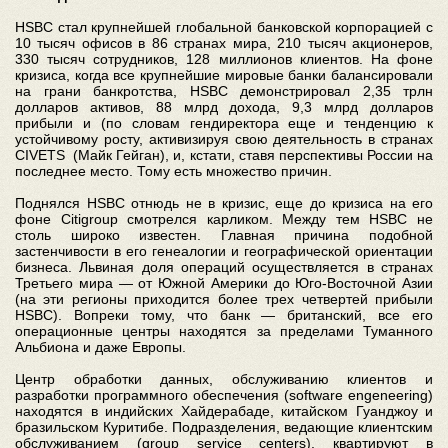
HSBC стал крупнейшей глобальной банковской корпорацией с
10 тысяч офисов в 86 странах мира, 210 тысяч акционеров,
330 тысяч сотрудников, 128 миллионов клиентов. На фоне
кризиса, когда все крупнейшие мировые банки балансировали
на грани банкротства, HSBC демонстрировал 2,35 трлн
долларов активов, 88 млрд дохода, 9,3 млрд долларов
прибыли и (по словам гендиректора еще и тенденцию к
устойчивому росту, активизируя свою деятельность в странах
CIVETS (Майк Гейган), и, кстати, ставя перспективы России на
последнее место. Тому есть множество причин.
Поднялся HSBC отнюдь не в кризис, еще до кризиса на его
фоне Citigroup смотрелся карликом. Между тем HSBC не
столь широко известен. Главная причина подобной
застенчивости в его генеалогии и географической ориентации
бизнеса. Львиная доля операций осуществляется в странах
Третьего мира — от Южной Америки до Юго-Восточной Азии
(на эти регионы приходится более трех четвертей прибыли
HSBC). Вопреки тому, что банк — британский, все его
операционные центры находятся за пределами Туманного
Альбиона и даже Европы.
Центр обработки данных, обслуживанию клиентов и
разработки программного обеспечения (software engeneering)
находятся в индийских Хайдерабаде, китайском Гуанджоу и
бразильском Куритибе. Подразделения, ведающие клиентским
обслуживанием (group service centers), квартируют в