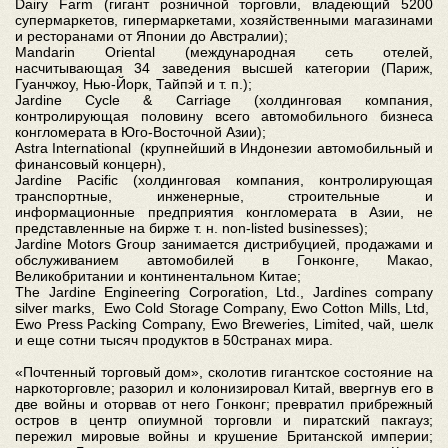
Dairy Farm (гигант розничной торговли, владеющий 5200
супермаркетов, гипермаркетами, хозяйственными магазинами
и ресторанами от Японии до Австралии);
Mandarin Oriental (международная сеть отелей,
насчитывающая 34 заведения высшей категории (Париж,
Гуанчжоу, Нью-Йорк, Тайпэй и т. п.);
Jardine Cycle & Carriage (холдинговая компания,
контролирующая половину всего автомобильного бизнеса
конгломерата в Юго-Восточной Азии);
Astra International (крупнейший в Индонезии автомобильный и
финансовый концерн),
Jardine Pacific (холдинговая компания, контролирующая
транспортные, инженерные, строительные и
информационные предприятия конгломерата в Азии, не
представленные на бирже т. н. non-listed businesses);
Jardine Motors Group занимается дистрибуцией, продажами и
обслуживанием автомобилей в Гонконге, Макао,
Великобритании и континентальном Китае;
The Jardine Engineering Corporation, Ltd., Jardines company
silver marks, Ewo Cold Storage Company, Ewo Cotton Mills, Ltd,
Ewo Press Packing Company, Ewo Breweries, Limited, чай, шелк
и еще сотни тысяч продуктов в 50странах мира.
«Почтенный торговый дом», сколотив гигантское состояние на
наркоторговле; разорил и колонизировал Китай, ввергнув его в
две войны и оторвав от него Гонконг; превратил прибрежный
остров в центр опиумной торговли и пиратский пакгауз;
пережил мировые войны и крушение Британской империи;