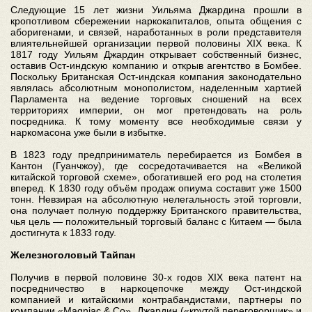
Следующие 15 лет жизни Уильяма Джардина прошли в
кропотливом сбережении наркокапиталов, опыта общения с
аборигенами, и связей, наработанных в роли представителя
влиятельнейшей организации первой половины XIX века. К
1817 году Уильям Джардин открывает собственный бизнес,
оставив Ост-индскую компанию и открыв агентство в Бомбее.
Поскольку Британская Ост-индская компания законодательно
являлась абсолютным монополистом, наделенным хартией
Парламента на ведение торговых сношений на всех
территориях империи, он мог претендовать на роль
посредника. К тому моменту все необходимые связи у
наркомасона уже были в избытке.
В 1823 году предприниматель перебирается из Бомбея в
Кантон (Гуанчжоу), где сосредотачивается на «Великой
китайской торговой схеме», обогатившей его род на столетия
вперед. К 1830 году объём продаж опиума составит уже 1500
тонн. Невзирая на абсолютную нелегальность этой торговли,
она получает полную поддержку Британского правительства,
чья цель — положительный торговый баланс с Китаем — была
достигнута к 1833 году.
Железноголовый Тайпан
Получив в первой половине 30-х годов XIX века патент на
посредничество в наркоцепочке между Ост-индской
компанией и китайскими контрабандистами, партнеры по
компании «Magniac & Co» Джардин («крутой переговорщик» и