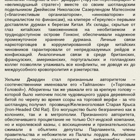
«великодушный стратег») вместе со своим шотландским
подельником Джеймсом Николасом Сазерлендом Матесоном
(«благочестивым организатором», «инноватором» и
специалистом по финансам), на клипере «Геркулес» первыми
доставляли дурман к берегам Китая. Их склады, скрытые от
глаз китайских таможенников на необитаемом и
труднодоступном острове Гонконг, обеспечивали надежное
промежуточное хранение дурмана. Личные связи
наркоторговцев в коррумпированной среде китайских
чиновников гарантировали от непредсказуемых рейдов и
конфискаций. Аналогичные связи в среде британских,
французских, американских, португальских и голландских
коллег позволяли улаживать все конфликты, не доводя их до
междоусобного кровопролития и рэкетирства.
Уильям Джардин стал признанным авторитетом –
соотечественники именовали его «Тайпаном» («Торговым
Головой»). Аборигены так же уважали его за крепкую голову –
которой было нипочем после чудовищного удара деревянной
битой по черепу во время ссоры на торговой верфи - за что
шотландец получил прозвищеЖелезноголовая Старая Крыса
(Iron-Headed Old Rat). Его могущество было безгранично как в
колониях, так и в метрополии. Признанного авторитета,
обеспечившего процветание не только Ост-индской компании,
но и королевской казны, с восхищением и признательностью
сжимали в объятиях депутаты Парламента, члены
правительства и небожители из Палаты лордов. Английские
биографы просто рассыпаются в дифирамбах этим