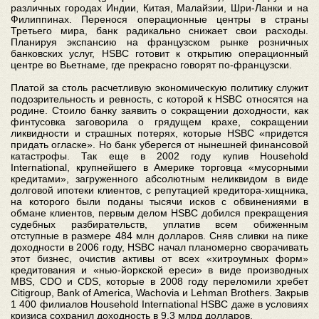
различных городах Индии, Китая, Малайзии, Шри-Ланки и на
Филиппинах. Перенося операционные центры в страны
Третьего мира, банк радикально снижает свои расходы.
Планируя экспансию на французском рынке розничных
банковских услуг, HSBC готовит к открытию операционный
центре во Вьетнаме, где прекрасно говорят по-французски.
Платой за столь расчетливую экономическую политику служит
подозрительность и ревность, с которой к HSBC относятся на
родине. Стоило банку заявить о сокращении доходности, как
финтусовка заговорила о грядущем крахе, сокращении
ликвидности и страшных потерях, которые HSBC «придется
придать огласке». Но банк уберегся от нынешней финансовой
катастрофы. Так еще в 2002 году купив Household
International, крупнейшего в Америке торговца «мусорными
кредитами», загруженного абсолютным неликвидом в виде
долговой ипотеки клиентов, с репутацией кредитора-хищника,
на которого были поданы тысячи исков с обвинениями в
обмане клиентов, первым делом HSBC добился прекращения
судебных разбирательств, уплатив всем обиженным
отступные в размере 484 млн долларов. Сняв сливки на пике
доходности в 2006 году, HSBC начал планомерно сворачивать
этот бизнес, очистив активы от всех «хитроумных форм»
кредитования и «нью-йоркской ереси» в виде производных
MBS, CDO и CDS, которые в 2008 году переломили хребет
Citigroup, Bank of America, Wachovia и Lehman Brothers. Закрыв
1 400 филиалов Household International HSBC даже в условиях
кризиса сохранил доходность в 9,3 млрд долларов.