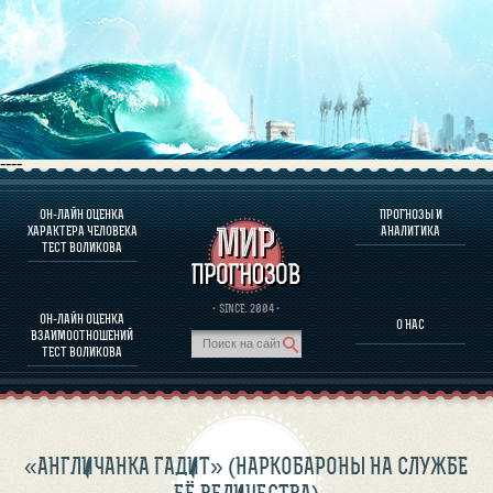
----
ОН-ЛАЙН ОЦЕНКА
ПРОГНОЗЫ И
О ПРОГРАММЕ
ХАРАКТЕРА ЧЕЛОВЕКА
АНАЛИТИКА
ТЕСТ ВОЛИКОВА
ОЦЕНКА ХАРАКТЕРA ЧЕЛОВЕКА
ОЦЕНКА ХАРАКТЕРА ВЫДАЮЩИХСЯ ЛИЧНОСТЕЙ
О ПРОГРАММЕ
· SINCE. 2004 ·
ОН-ЛАЙН ОЦЕНКА
О НАС
ТЕСТ НА СОВМЕСТИМОСТЬ ВОЛИКОВА
ВЗАИМООТНОШЕНИЙ
ПРОГНОЗЫ И АНАЛИТИКА
ТЕСТ ВОЛИКОВА
«АНГЛИЧАНКА ГАДИТ» (НАРКОБАРОНЫ НА СЛУЖБЕ