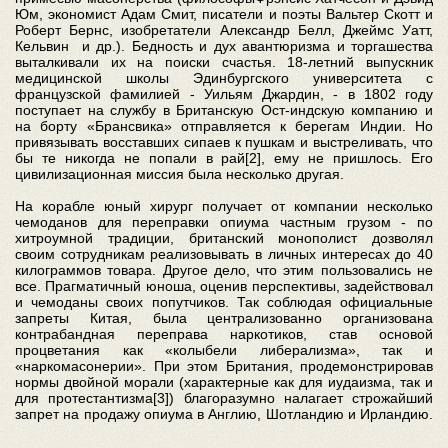
Юм, экономист Адам Смит, писатели и поэты Вальтер Скотт и
Роберт Бернс, изобретатели Александр Белл, Джеймс Уатт,
Кельвин и др.). Бедность и дух авантюризма и торгашества
выталкивали их на поиски счастья. 18-летний выпускник
медицинской школы Эдинбургского университета с
французской фамилией - Уильям Джардин, - в 1802 году
поступает на службу в Британскую Ост-индскую компанию и
на борту «Брансвика» отправляется к берегам Индии. Но
привязывать восставших сипаев к пушкам и выстреливать, что
бы те никогда не попали в рай[2], ему не пришлось. Его
цивилизационная миссия была несколько другая.
На корабле юный хирург получает от компании несколько
чемоданов для переправки опиума частным грузом - по
хитроумной традиции, британский монополист дозволял
своим сотрудникам реализовывать в личных интересах до 40
килограммов товара. Другое дело, что этим пользовались не
все. Прагматичный юноша, оценив перспективы, задействовал
и чемоданы своих попутчиков. Так соблюдая официальные
запреты Китая, была централизованно организована
контрабандная переправа наркотиков, став основой
процветания как «колыбели либерализма», так и
«наркомасонерии». При этом Британия, продемонстрировав
нормы двойной морали (характерные как для иудаизма, так и
для протестантизма[3]) благоразумно налагает строжайший
запрет на продажу опиума в Англию, Шотландию и Ирландию.