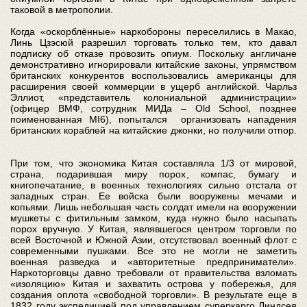
таковой в метрополии.
Когда «оскорблённые» наркобороны переселились в Макао,
Линь Цзэсюй разрешил торговать только тем, кто давал
подписку об отказе провозить опиум. Поскольку англичане
демонстративно игнорировали китайские законы, упрямством
британских конкурентов воспользовались американцы для
расширения своей коммерции в ущерб английской. Чарльз
Эллиот, «представитель колониальной администрации»
(офицер ВМФ, сотрудник МИДа – Old School, позднее
поименованная MI6), попытался организовать нападения
британских кораблей на китайские джонки, но получили отпор.
При том, что экономика Китая составляла 1/3 от мировой,
страна, подарившая миру порох, компас, бумагу и
книгопечатание, в военных технологиях сильно отстала от
западных стран. Ее войска были вооружены мечами и
копьями. Лишь небольшая часть солдат имели на вооружении
мушкеты с фитильным замком, куда нужно было насыпать
порох вручную. У Китая, являвшегося центром торговли по
всей Восточной и Южной Азии, отсутствовал военный флот с
современными пушками. Все это не могли не заметить
военная разведка и «авторитетные предприниматели».
Наркоторговцы давно требовали от правительства взломать
«изоляцию» Китая и захватить острова у побережья, для
создания оплота «свободной торговли». В результате еще в
1832 году экспедицией под управлением суперкарго Линдсея