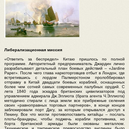
Либерализационная миссия
«Ответить за беспредел» Китаю пришлось по полной
программе. Авторитетный предприниматель Джардин лично
разрабатывают детальный план боевых действий – «Jardine
Paper». После чего глава наркоторговцев отбыт в Лондон, где
встретившись с лордом Палмерстоном пролоббировал
отправку в Китай двадцати боевых кораблей, оснащенных
более чем сотней самых современных палубных орудий. С
лета 1840 года эскадра британских цивилизаторов под
управлением адмирала Дж.Эллиота (брата агента Ч.Эллиота)
методично стирали с лица земли все прибрежные селения
своих «равноправных торговых партнеров», в конце концов
заблокировали порт Дагу, за которым открывался доступ к
Пекину. Все что могли противопоставить китайцы – послать
плоты-брандеры, чтобы поджечь корабли противника, но
борта британской армады были окованы металлом.
Техническое и тактическое превосходство англичан было