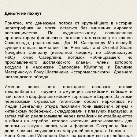
Деньги не пахнут
Понятно, что денежные потоки от крупнейшего в истории
наркотрафика не могли остаться без внимания мирового
ростовщичества. По «удивительному совпадению»
организатором финансовых потоков стал выходец из кланов
Сазерленда, родственных Дж. Н. Сазерленду Матесону[6]
суперинтендант компании The Peninsular and Oriental Steam
Navigation Company (известной каждому по аббревиатуре
P&O) Томас Сазерленд, потомок «обнищавшего, но
прославленного шотландского клана», члены которого
входили в масонские Canongate Kilwinning и Великую
Материнскую Ложу Шотландии, «старомасонского» Древнего
шотландского обряда.
Именно через него проходили основные потоки
товарооборота - оружие и амуниция английским войскам и
чай, шелк и фарфор английским торговцам в Европе. За этими
перевозками скрывался гигантский оборот наркотиков из
Индии (Бенгалии) откуда тысячами тонн вывозили опиум к
китайскому побережью, складировали в плавучих пакгаузах, а
затем тайно реализовывали через китайских контрабандистов
в обмен на серебро, которое частично использовалось для
легальных закупок шелка, чая и фарфора. Сазерленд был в
доле, являясь соучредителем крупнейшего дока в Гонконге —
Hong Kong and Whampoa Dock, на котором все это добро как