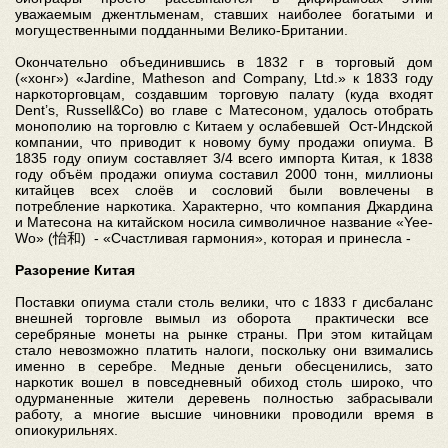
уважаемым джентльменам, ставших наиболее богатыми и
могущественными подданными Велико-Британии.
Окончательно объединившись в 1832 г в торговый дом
(«хонг») «Jardine, Matheson and Company, Ltd.» к 1833 году
наркоторговцам, создавшим торговую палату (куда входят
Dent’s, Russell&Co) во главе с Матесоном, удалось отобрать
монополию на торговлю с Китаем у ослабевшей Ост-Индской
компании, что приводит к новому буму продажи опиума. В
1835 году опиум составляет 3/4 всего импорта Китая, к 1838
году объём продажи опиума составил 2000 тонн, миллионы
китайцев всех слоёв и сословий были вовлечены в
потребление наркотика. Характерно, что компания Джардина
и Матесона на китайском носила символичное название «Yee-
Wo» (怡和) - «Счастливая гармония», которая и принесла -
Разорение Китая
Поставки опиума стали столь велики, что с 1833 г дисбаланс
внешней торговле вымыл из оборота практически все
серебряные монеты на рынке страны. При этом китайцам
стало невозможно платить налоги, поскольку они взимались
именно в серебре. Медные деньги обесценились, зато
наркотик вошел в повседневный обиход столь широко, что
одурманенные жители деревень полностью забрасывали
работу, а многие высшие чиновники проводили время в
опиокурильнях.