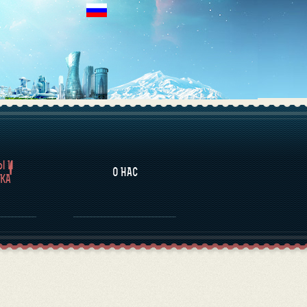
НАЛИТИКА
Ы И
О НАС
КА