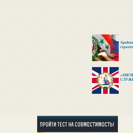
Арабски
стратег
«АНГЛ
СЛУЖБ