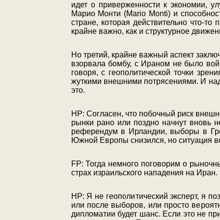
идет о приверженности к экономии, у
Марио Монти (Mario Monti) и способно
стране, которая действительно что-то 
крайне важно, как и структурное движе
Но третий, крайне важный аспект заклю
взорвала бомбу, с Ираном не было вой
говоря, с геополитической точки зре
жуткими внешними потрясениями. И над
это.
НР: Согласен, что побочный риск внешн
рынки рано или поздно начнут вновь н
референдум в Ирландии, выборы в Гре
Южной Европы снизился, но ситуация в
FP: Тогда немного поговорим о рыночны
страх израильского нападения на Иран. 
НР: Я не геополитический эксперт, я п
или после выборов, или просто вероятн
дипломатии будет шанс. Если это не пр