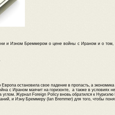
ни и Иэном Бреммером о цене войны с Ираном и о том, 
)
то Европа остановила свое падение в пропасть, а экономик
война с Ираном маячит на горизонте, а также в условиях 
а углом. Журнал Foreign Policy вновь обратился к Нуриэлю Р
аний, и Иэну Бреммеру (Ian Bremmer) для того, чтобы пон