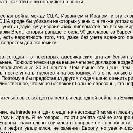
ать, как эти вещи повлияют на рынки.
весная война между США, Израилем и Ираном, и эта слов
 США вроде бы убивали некоторых ученых, а также устраив
 убить целую кучу израильских дипломатов по всему миру
рки Brent, которая раньше стоила 90 долларов за баррел
, есть вероятность того, что, даже без учета военного п
м вопросом для экономики.
 сегодня - в некоторых американских штатах бензин у
ьные. Психологически цена выше четырех долларов воздей
ополнительные 20-30 центов. Чем выше эти цены, тем 
ы после уплаты налогов и на экономику. И это не только 
а. Поэтому я бы предоставил другим людям шанс оценить рис
Единственное, что меня беспокоит больше еврозоны, это неф
сительно высоких цен на нефть и еще одной войны на Бли
нки, на Intrade или где-то еще, на настоящий момент люди 
газу и Ирану. Я не говорю, что эти ребята крайне изощрен
у Европы значительно снизился в вопросе ее способност
 и нефти увеличился, не заменил Европу, но увеличился