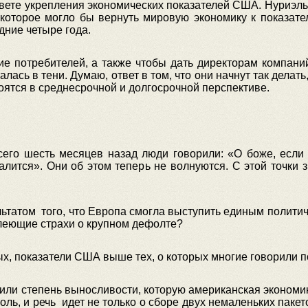
 свете укрепления экономических показателей США. Нуриэль
которое могло бы вернуть мировую экономику к показател
дние четыре года.
е потребителей, а также чтобы дать директорам компаний 
ась в тени. Думаю, ответ в том, что они начнут так делать,
оятся в среднесрочной и долгосрочной перспективе.
сего шесть месяцев назад люди говорили: «О боже, если я
валится». Они об этом теперь не волнуются. С этой точки 
зультатом того, что Европа смогла выступить единым полити
влеющие страхи о крупном дефолте?
х, показатели США выше тех, о которых многие говорили по
нили степень выносливости, которую американская экономика
роль, и речь идет не только о сборе двух немаленьких паке