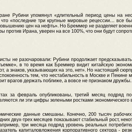
ране Рубини упомянул «длительный период цены на неф
, что «последние три крупные мировые рецессии… все б
 повышению цен на нефть». Но Бреммер не разделяет воен
ры против Ирана, уверен на все 100%, что они будут сопро
зисты не разочаровали: Рубини продолжает предсказыват
съемке», в то время как Бреммер видит китайскую эконом
от, а знаков, указывающих на это, нет». Но настоящий сюр
покоенность тем, что нестабильность в Москве и Пекине м
тоит врагов держать поближе, а вовсе не признаком дружбы.
стах за февраль опубликованы, третий месяц подряд по
Являются ли эти цифры зелеными ростками экономического
омические данные смешаны. Конечно, 200 тысяч рабочих
едних двух-трех месяцев показывают стабильный рост, нек
апример, три месяца подряд уровень реальных потребите
азатель капиталовложения корпоративного сектора - резко