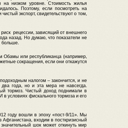
я на низком уровне. Стоимость жилья
идалось. Поэтому, если посмотреть на
чистый экспорт, свидетельствуют о том,
й риск рецессии, зависящий от внешнего
ода назад. Но думаю, что показатели не
и больше.
ом Обамы или республиканца (например,
джетные сокращения, если они откажутся
подоходным налогом – закончится, и не
два года, но и эта мера не навсегда.
ый тормоз. Чистый доход поднимали в
 И в условиях фискального тормоза и его
2 году вошли в эпоху «пост-9/11». Мы
з Афганистана, входим в посткризисный
о значительный шок может откинуть мир