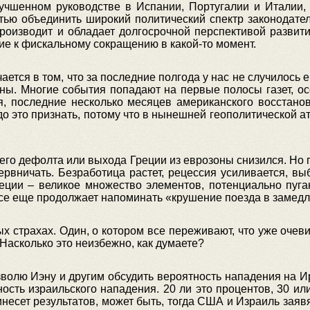
лучшенном руководстве в Испании, Португалии и Италии
стью объединить широкий политический спектр законодате
производит и обладает долгосрочной перспективой развит
ние к фискальному сокращению в какой-то момент.
чается в том, что за последние полгода у нас не случилось
ны. Многие события попадают на первые полосы газет, ос
ния, последние несколько месяцев американского восстан
о это признать, потому что в нынешней геополитической 
его дефолта или выхода Греции из еврозоны снизился. Но
ервничать. Безработица растет, рецессия усиливается, вы
ции – великое множество элементов, потенциально пуга
се еще продолжает напоминать «крушение поезда в замедл
х страхах. Один, о котором все переживают, что уже очеви
Насколько это неизбежно, как думаете?
озволю Иэну и другим обсудить вероятность нападения на 
ость израильского нападения. 20 ли это процентов, 30 или 
инесет результатов, может быть, тогда США и Израиль заявя