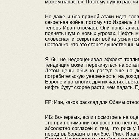
можем напасть». Поэтому нужно рассчит
Но даже и без прямой атаки идет сло
секретная война, потому что Израиль и
теперь Иран отвечает. Они попытались
поднять шум о новых угрозах. Нефть ма
словесная и секретная война усилятся
настолько, что это станет существенны
Я бы не недооценивал эффект топлива
тенденция может перекинуться на остал
Летом цены обычно растут еще на д
потребительскую уверенность, на доход
Европе и во многих других частях свет
нефть будут скорее расти, чем падать. 
FP: Иэн, каков расклад для Обамы отно
ИБ: Во-первых, если посмотреть на оце
это при понимании вопросов по нефти, 
абсолютно согласен с тем, что риск 
перед выборами в ноябре. Риск Ирана