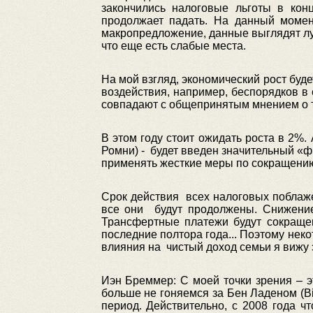
закончились налоговые льготы в кон
продолжает падать. На данный момент
макропредложение, данные выглядят луч
что еще есть слабые места.
На мой взгляд, экономический рост буд
воздействия, например, беспорядков в 
совпадают с общепринятым мнением о то
В этом году стоит ожидать роста в 2%
Ромни) - будет введен значительный «ф
применять жесткие меры по сокращению
Срок действия всех налоговых поблаже
все они будут продолжены. Снижение 
Трансфертные платежи будут сокраще
последние полтора года... Поэтому неко
влияния на чистый доход семьи я вижу 
Иэн Бреммер: С моей точки зрения – 
больше не гоняемся за Бен Ладеном (B
период. Действительно, с 2008 года ч