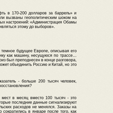
ть в 170-200 долларов за баррель» и
ыли вызваны геополитическим шоком на
ных настроений: «Администрация Обамы
тивляться этому до выборов».
ь темное будущее Европе, описывая его
ику как машину, несущуюся по трассе…
приз был преподнесен в конце разговора,
ожет объединить Россию и Китай, но это
казатель - больше 200 тысяч человек,
 восстановления?
 мест в месяц вместо 100 тысяч - это
оторые последние данные сигнализируют
льских расходов не менялся. Заказы на
 сократились в январе после того, как