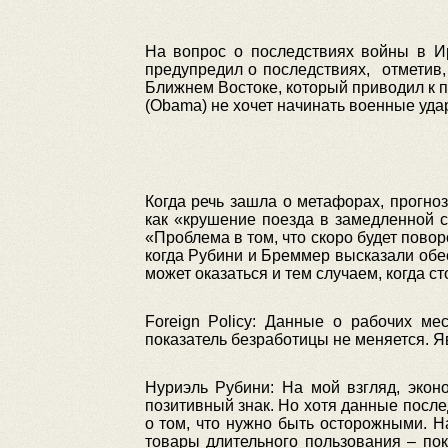
На вопрос о последствиях войны в И
предупредил о последствиях, отметив
Ближнем Востоке, который приводил к
(Obama) не хочет начинать военные уда
Когда речь зашла о метафорах, прогно
как «крушение поезда в замедленной 
«Проблема в том, что скоро будет повор
когда Рубини и Бреммер высказали обес
может оказаться и тем случаем, когда с
Foreign Policy: Данные о рабочих ме
показатель безработицы не меняется. 
Нуриэль Рубини: На мой взгляд, экон
позитивный знак. Но хотя данные посл
о том, что нужно быть осторожными. Н
товары длительного пользования – пок