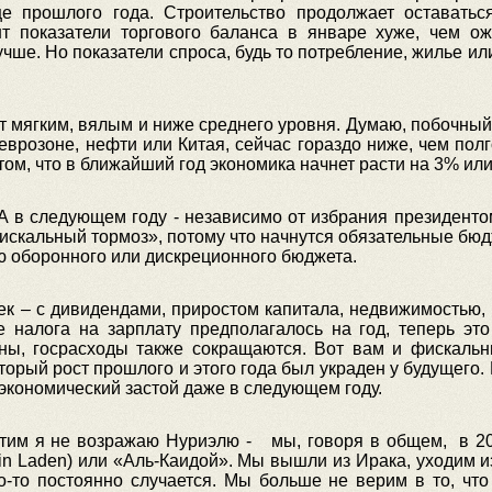
це прошлого года. Строительство продолжает оставатьс
 показатели торгового баланса в январе хуже, чем ож
ше. Но показатели спроса, будь то потребление, жилье или 
ет мягким, вялым и ниже среднего уровня. Думаю, побочны
еврозоне, нефти или Китая, сейчас гораздо ниже, чем полг
м, что в ближайший год экономика начнет расти на 3% ил
. А в следующем году - независимо от избрания президент
искальный тормоз», потому что начнутся обязательные бю
 оборонного или дискреционного бюджета.
к – с дивидендами, приростом капитала, недвижимостью, 
налога на зарплату предполагалось на год, теперь это 
ны, госрасходы также сокращаются. Вот вам и фискальн
торый рост прошлого и этого года был украден у будущего.
экономический застой даже в следующем году.
этим я не возражаю Нуриэлю - мы, говоря в общем, в 201
in Laden) или «Аль-Каидой». Мы вышли из Ирака, уходим и
то-то постоянно случается. Мы больше не верим в то, чт