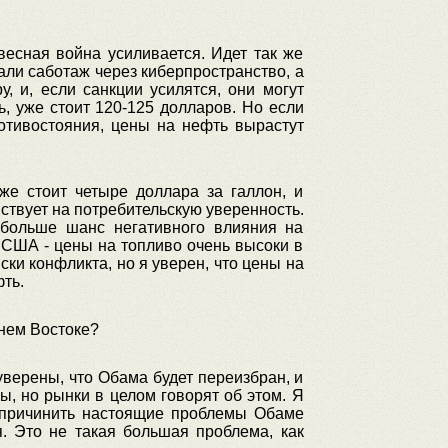
есная война усиливается. Идет так же
али саботаж через киберпространство, а
, и, если санкции усилятся, они могут
ь, уже стоит 120-125 долларов. Но если
ротивостояния, цены на нефть вырастут
же стоит четыре доллара за галлон, и
ствует на потребительскую уверенность.
больше шанс негативного влияния на
в США - цены на топливо очень высоки в
ки конфликта, но я уверен, что цены на
ть.
жнем Востоке?
уверены, что Обама будет переизбран, и
ы, но рынки в целом говорят об этом. Я
и причинить настоящие проблемы Обаме
. Это не такая большая проблема, как