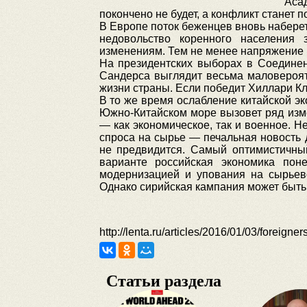
Аса
покончено не будет, а конфликт станет 
В Европе поток беженцев вновь наберет
недовольство коренного населения 
изменениям. Тем не менее напряжение в
На президентских выборах в Соедине
Сандерса выглядит весьма маловероят
жизни страны. Если победит Хиллари Кл
В то же время ослабление китайской эк
Южно-Китайском море вызовет ряд изм
— как экономическое, так и военное. Н
спроса на сырье — печальная новость 
не предвидится. Самый оптимистичны
варианте российская экономика по
модернизацией и упования на сырьево
Однако сирийская кампания может быть
http://lenta.ru/articles/2016/01/03/foreigner
Статьи раздела