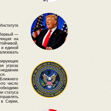
нституте
 Первый —
вующая на
ойчивой,
 и единой
ализовать
орирующее
ая угроза
, недавние
ся.
 Ближнего
что число
еобходимо
чи статуса
тправлять
 в Сирии,