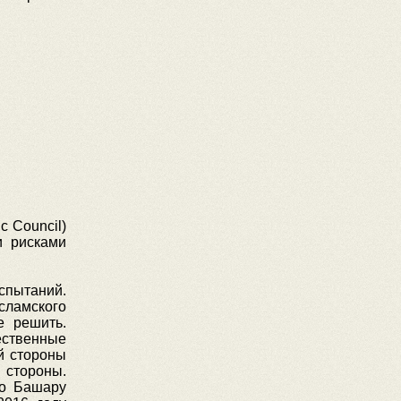
c Council)
и рисками
испытаний.
сламского
е решить.
ственные
й стороны
 стороны.
по Башару