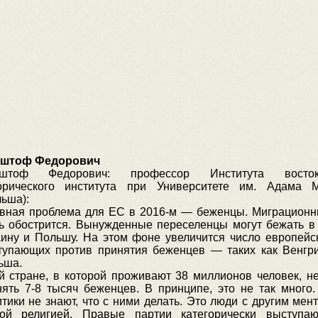
штоф Федорович
штоф Федорович: профессор Института восток
орического института при Университете им. Адама М
ьша):
вная проблема для ЕС в 2016-м — беженцы. Миграционн
ь обострится. Вынужденные переселенцы могут бежать в
аину и Польшу. На этом фоне увеличится число европейск
тупающих против принятия беженцев — таких как Венгри
ьша.
й стране, в которой проживают 38 миллионов человек, н
нять 7-8 тысяч беженцев. В принципе, это не так много
тики не знают, что с ними делать. Это люди с другим мен
гой религией. Правые партии категорически выступа