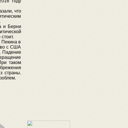
2016 году
азали, что
итическим
.
а и Берни
итической
стоит.
 Пекина в
тво с США
. Падение
звращение
При таком
брежения
з страны.
роблем.