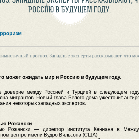
РОССИЮ В БУДУЩЕМ ГОДУ.
ерроризм
имистичный прогноз. Западные эксперты рассказывают, что мо
о может ожидать мир и Россию в будущем году.
ое доверие между Россией и Турцией в следующем год
олна мигрантов. Новый глава Белого дома ужесточит антир
ания некоторых западных экспертов.
ью Рожански
ью Рожански — директор института Кеннана в Между
ном центре имени Вудро Вильсона (США):