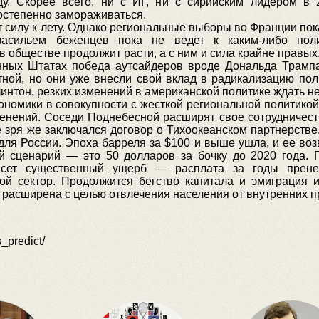
ду. Скорее всего, ни с ИГ, ни с сирийским лидером в 
постепенно замораживаться.
 силу к лету. Однако региональные выборы во Франции пок
засильем беженцев пока не ведет к каким-либо пол
 обществе продолжит расти, а с ним и сила крайне правых
нных Штатах победа аутсайдеров вроде Дональда Трамп
ной, но они уже внесли свой вклад в радикализацию пол
интон, резких изменений в американской политике ждать не 
ономики в совокупности с жесткой региональной политикой
енений. Соседи Поднебесной расширят свое сотрудничес
е зря же заключался договор о Тихоокеанском партнерстве
для России. Эпоха барреля за $100 и выше ушла, и ее во
й сценарий — это 50 долларов за бочку до 2020 года. 
несет существенный ущерб — расплата за годы прене
й сектор. Продолжится бегство капитала и эмиграция и
 расширена с целью отвлечения населения от внутренних п
s_predict/