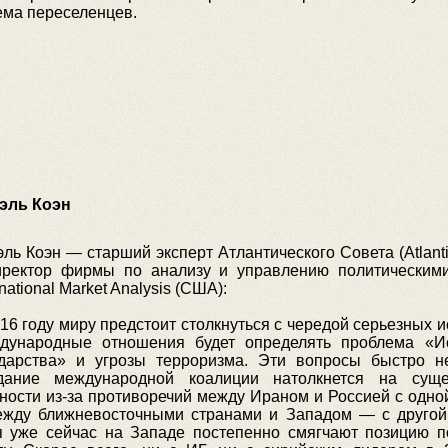
ема переселенцев.
эль Коэн
ль Коэн — старший эксперт Атлантического Совета (Atlanti
иректор фирмы по анализу и управлению политическим
rnational Market Analysis (США):
16 году миру предстоит столкнуться с чередой серьезных 
дународные отношения будет определять проблема «И
ударства» и угрозы терроризма. Эти вопросы быстро н
дание международной коалиции натолкнется на суще
ности из-за противоречий между Ираном и Россией с одно
ежду ближневосточными странами и Западом — с другой
я уже сейчас на Западе постепенно смягчают позицию 