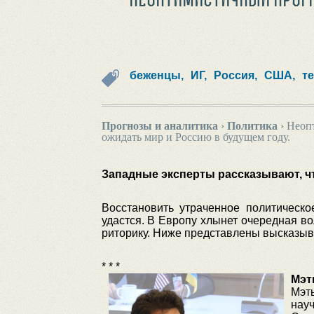
беженцы,
ИГ,
Россия,
США,
т
Прогнозы и аналитика
›
Политика
›
Неопт
ожидать мир и Россию в будущем году.
Западные эксперты рассказывают, чт
Восстановить утраченное политическ
удастся. В Европу хлынет очередная в
риторику. Ниже представлены высказыв
* * *
Мэт
Мэт
науч