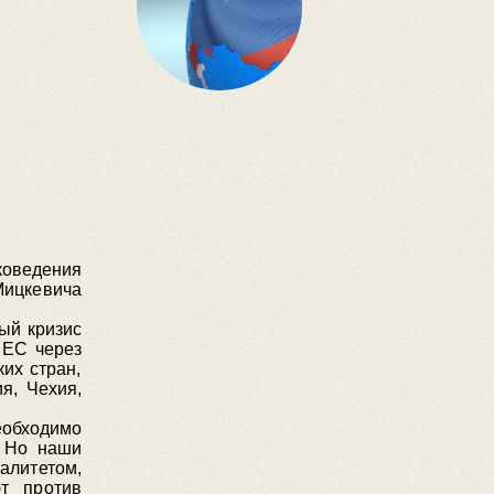
оведения
ицкевича
ый кризис
 ЕС через
их стран,
я, Чехия,
еобходимо
. Но наши
талитетом,
ют против