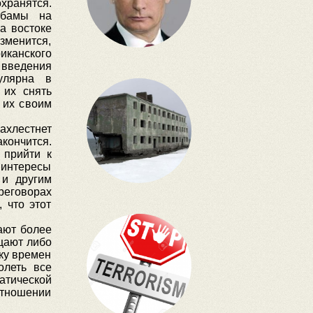
хранятся.
Обамы на
а востоке
зменится,
иканского
 введения
улярна в
 их снять
а их своим
захлестнет
кончится.
 прийти к
 интересы
 и другим
реговорах
 что этот
ают более
щают либо
ику времен
олеть все
атической
отношении