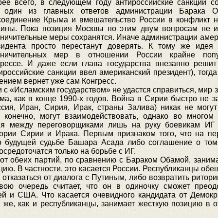
рее всего, в следующем году антироссийские санкции со
 один из главных ответов администрации Барака 
соединение Крыма и вмешательство России в конфликт н
аины. Пока позиция Москвы по этим двум вопросам не и
аничительные меры сохранятся. Иначе администрации амер
зидента просто перестанут доверять. К тому же идея
аничительных мер в отношении России крайне поп
грессе. И даже если глава государства внезапно решит
ироссийские санкции ввел американский президент), тогд
нием вернет уже сам Конгресс.
 с «Исламским государством» не удастся справиться, мир 
а, как в конце 1990-х годов. Война в Сирии быстро не за
сия, Иран, Сирия, Ирак, страны Залива) никак не могут
, конечно, могут взаимодействовать, однако во многом
чия между переговорщиками лишь на руку боевикам ИГ
ории Сирии и Ирака. Первым признаком того, что на пе
 о будущей судьбе Башара Асада либо соглашение о том,
осредоточатся только на борьбе с ИГ.
от обеих партий, по сравнению с Бараком Обамой, заним
ию. В частности, это касается России. Республиканцы обе
 отказаться от диалога с Путиным, либо возвратить ритор
ою очередь считает, что он в одиночку сможет преод
й и США. Что касается очевидного кандидата от Демокр
 же, как и республиканцы, занимает жесткую позицию в 