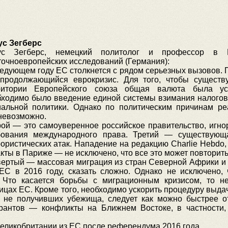
ус Зегберс
ус Зегберс, немецкий политолог и профессор в И
очноевропейских исследований (Германия):
ледующем году ЕС столкнется с рядом серьезных вызовов.
 продолжающийся еврокризис. Для того, чтобы сущест
ритории Европейского союза общая валюта была уст
бходимо было введение единой системы взимания налогов
иальной политики. Однако по политическим причинам ре
невозможно.
рой — это самоуверенное российское правительство, игн
бования международного права. Третий — существующ
ористических атак. Нападение на редакцию Charlie Hebdo
кты в Париже — не исключено, что все это может повторить
вертый — массовая миграция из стран Северной Африки и
ЕС в 2016 году, сказать сложно. Однако не исключено, 
 Что касается борьбы с миграционным кризисом, то н
ицах ЕС. Кроме того, необходимо ускорить процедуру выда
 не получивших убежища, следует как можно быстрее о
рантов — конфликты на Ближнем Востоке, в частности,
ликобритании из ЕС после референдума 2016 года.