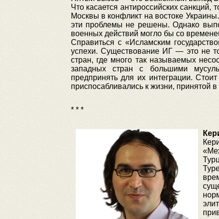
Что касается антироссийских санкций, 
Москвы в конфликт на востоке Украины.
эти проблемы не решены. Однако выпо
военных действий могло бы со времене
Справиться с «Исламским государство
успехи. Существование ИГ — это не т
стран, где много так называемых несос
западных стран с большими мусуль
предпринять для их интеграции. Стои
приспосабливались к жизни, принятой 
* * *
Кер
Кер
«Ме
Турц
Тур
вре
сущ
нор
эли
прив