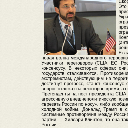
Ско
Это
при
Укр
огр
пре
огр
Кон
(ант
реше
Если
новая волна международного терроризм
Участники переговоров (США, ЕС, Рос
консенсусу. В некоторых сферах они
государств сталкиваются. Противоре
экстремистам, действующим на террит
достигнут прогресс, станет консенсус
вопрос отложат на некоторое время, а с
Претенденты на пост президента США 
агрессивную внешнеполитическую позиц
«врезать России по носу», либо вообще
холодной войны. Дональд Трамп в св
системные противоречия между Россие
партии — Хиллари Клинтон, то она так
России.