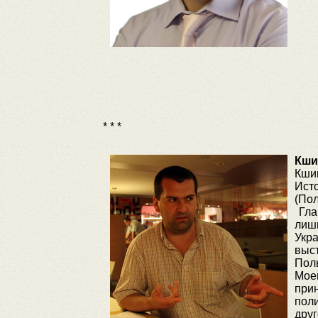
* * *
Кши
Кши
Ист
(Пол
Гла
лиш
Укр
выс
Пол
Мое
при
поли
дру