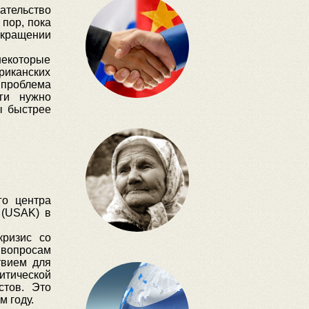
ательство
пор, пока
екращении
некоторые
риканских
я проблема
ги нужно
ы быстрее
го центра
 (USAK) в
кризис со
 вопросам
твием для
итической
стов. Это
м году.