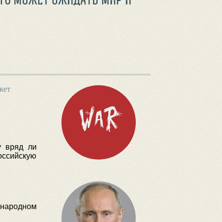
жет
у вряд ли
оссийскую
народном