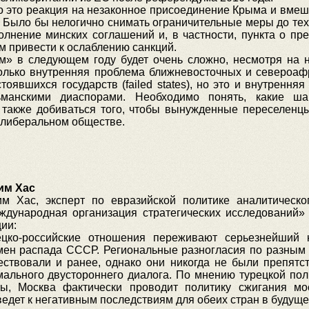
то это реакция на незаконное присоединение Крыма и вмеш
 Было бы нелогично снимать ограничительные меры до тех 
лнение минских соглашений и, в частности, пункта о пр
м привести к ослаблению санкций.
м» в следующем году будет очень сложно, несмотря на 
олько внутренняя проблема ближневосточных и североаф
тоявшихся государств (failed states), но это и внутрення
манскими диаспорами. Необходимо понять, какие ша
т также добиваться того, чтобы вынужденные переселенц
в либеральном обществе.
им Хас
им Хас, эксперт по евразийской политике аналитическо
ждународная организация стратегических исследований»
ии:
ецко-российские отношения переживают серьезнейший 
мен распада СССР. Региональные разногласия по разным
ествовали и ранее, однако они никогда не были препятс
мального двустороннего диалога. По мнению турецкой пол
ты, Москва фактически проводит политику сжигания мо
едет к негативным последствиям для обеих стран в будуще