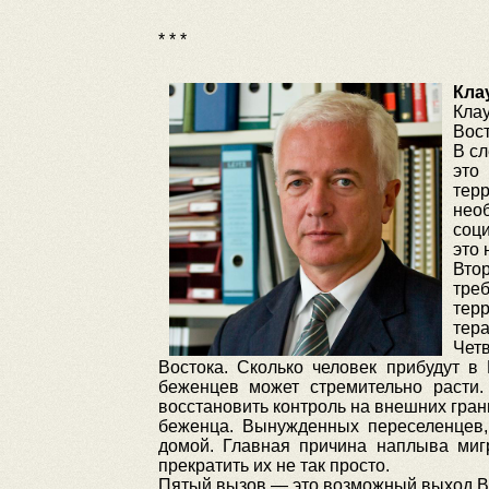
* * *
Кла
Кла
Вост
В с
это
тер
нео
соц
это 
Вто
тре
терр
тера
Чет
Востока. Сколько человек прибудут в 
беженцев может стремительно расти.
восстановить контроль на внешних гран
беженца. Вынужденных переселенцев,
домой. Главная причина наплыва миг
прекратить их не так просто.
Пятый вызов — это возможный выход Ве