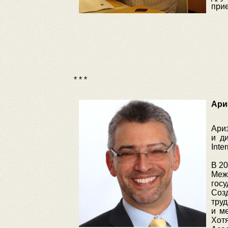
при
* * *
Ари
Ариэ
и д
Inte
В 20
Меж
гос
Соз
труд
и м
Хот