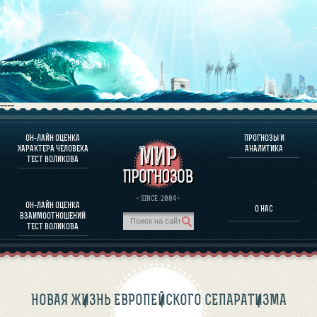
----
ОН-ЛАЙН ОЦЕНКА
ПРОГНОЗЫ И
О ПРОГРАММЕ
ХАРАКТЕРА ЧЕЛОВЕКА
АНАЛИТИКА
ТЕСТ ВОЛИКОВА
ОЦЕНКА ХАРАКТЕРA ЧЕЛОВЕКА
ОЦЕНКА ХАРАКТЕРА ВЫДАЮЩИХСЯ ЛИЧНОСТЕЙ
О ПРОГРАММЕ
· SINCE. 2004 ·
ОН-ЛАЙН ОЦЕНКА
О НАС
ТЕСТ НА СОВМЕСТИМОСТЬ ВОЛИКОВА
ВЗАИМООТНОШЕНИЙ
ПРОГНОЗЫ И АНАЛИТИКА
ТЕСТ ВОЛИКОВА
НОВАЯ ЖИЗНЬ ЕВРОПЕЙСКОГО СЕПАРАТИЗМА