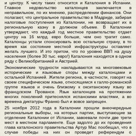
и центру. К числу таких относится и Каталония в Испании.
Главное недовольство каталонцев заключается в
неправильном, по их мнению, распределении финансов. Они
полагают, что центральное правительство в Мадриде, забирая
налоговые поступления из Каталонии, не возвращает их в
региональную казну в должном объеме. В Каталонии
утверждают, что каждый год местное правительство отдает
центру на 16 млрд. евро больше, чем оно тратит само.
Каталонцы устали спонсировать всю остальную страну, в то
время как состояние местной инфраструктуры оставляет
желать лучшего. И это притом, что по уровню ВВП на душу
населения (более 30 тыс. евро!) Каталония находится в одном
ряду с Великобританией и Австрией.
Экономические трудности накладываются на многовековые
исторические и языковые споры между каталонцами и
остальной Испанией. Жители региона, в частности, говорят на
своем специфическом языке, относящемся к галло-романской
группе языков и очень близкому к окситанскому языку во
французском Провансе. Язык каталонцев на протяжении
многих поколений притеснялся испанскими властями, а во
времена диктатуры Франко был и вовсе запрещен.
25 ноября 2012 года в Каталонии прошли внеочередные
региональные выборы, на которых партии, выступающие за
отделение Каталонии от Испании, завоевали почти две трети
мест в местном парламенте. Еще задолго до их проведения
глава каталонского правительства Артур Мас пообещал, что в
случае победы на них он проведет референдум о