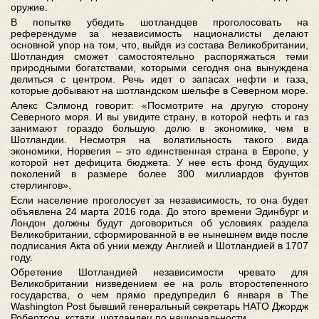
оружие.
В попытке убедить шотландцев проголосовать на
референдуме за независимость националисты делают
основной упор на том, что, выйдя из состава Великобритании,
Шотландия сможет самостоятельно распоряжаться теми
природными богатствами, которыми сегодня она вынуждена
делиться с центром. Речь идет о запасах нефти и газа,
которые добывают на шотландском шельфе в Северном море.
Алекс Сэлмонд говорит: «Посмотрите на другую сторону
Северного моря. И вы увидите страну, в которой нефть и газ
занимают гораздо большую долю в экономике, чем в
Шотландии. Несмотря на волатильность такого вида
экономики, Норвегия – это единственная страна в Европе, у
которой нет дефицита бюджета. У нее есть фонд будущих
поколений в размере более 300 миллиардов фунтов
стерлингов».
Если население проголосует за независимость, то она будет
объявлена 24 марта 2016 года. До этого времени Эдинбург и
Лондон должны будут договориться об условиях раздела
Великобритании, сформированной в ее нынешнем виде после
подписания Акта об унии между Англией и Шотландией в 1707
году.
Обретение Шотландией независимости чревато для
Великобритании низведением ее на роль второстепенного
государства, о чем прямо предупредил 6 января в The
Washington Post бывший генеральный секретарь НАТО Джордж
Робертсон, кстати, шотландец по национальности.