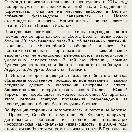
Сэлмонд подписали соглашение о проведении в 2014 году
референдума о независимости этой части Соединенного
Королевства. Тогда же на местных выборах в Бельгии
победили фламандские сепаратисты из «Нового
фламандского альянса». Националисты пришли также к
власти в Стране Басков в Испании…
Приведенные примеры – всего лишь «надводная часть»
громадного сепаратистского айсберга Европы, включающего
больше 40 политических партий и общественных движений,
входящих в «Европейский свободный альянс». Эта
неправительственная организация – своеобразный
европейский интернационал регионалистов, автономистов и
умеренных сепаратистов. В той же Испании, помимо
бунтующих каталонцев и басков, сепаратисты действуют в
Андалузии, Астурии, Валенсии и Галисии.
В Италии непрекращающееся желание богатого севера
образовать собственное государство под названием Падания
регулярно держит в напряжении центральные власти.
Активизировалась и другая часть севера Италии – Южный
Тироль, где преобладает немецкое население. Сепаратисты
этого региона требуют проведения референдума за
присоединение к более благополучной Австрии.
Во Франции сторонники независимости множатся на Корсике,
в Провансе, Савойе и в Бретани. На Корсике, например,
деятельность боевиков из подпольной организации
«Корсиканская национальная независимость» в 1990-е годы
стоила жизни более чем трем тысячам человек. В Провансе до