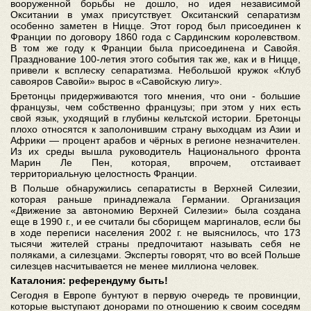
вооруженной борьбы не дошло, но идея независимой
Окситании в умах присутствует. Окситанский сепаратизм
особенно заметен в Ницце. Этот город был присоединен к
Франции по договору 1860 года с Сардинским королевством.
В том же году к Франции была присоединена и Савойя.
Празднование 100-летия этого события так же, как и в Ницце,
привели к всплеску сепаратизма. Небольшой кружок «Клуб
савояров Савойи» вырос в «Савойскую лигу».
Бретонцы придерживаются того мнения, что они - большие
французы, чем собственно французы; при этом у них есть
свой язык, уходящий в глубины кельтской истории. Бретонцы
плохо относятся к заполонившим страну выходцам из Азии и
Африки — процент арабов и чёрных в регионе незначителен.
Из их среды вышла руководитель Национального фронта
Марин Ле Пен, которая, впрочем, отстаивает
территориальную целостность Франции.
В Польше обнаружились сепаратисты в Верхней Силезии,
которая раньше принадлежала Германии. Организация
«Движение за автономию Верхней Силезии» была создана
еще в 1990 г., и ее считали бы сборищем маргиналов, если бы
в ходе переписи населения 2002 г. не выяснилось, что 173
тысячи жителей страны предпочитают называть себя не
поляками, а силезцами. Эксперты говорят, что во всей Польше
силезцев насчитывается не менее миллиона человек.
Каталония: референдуму быть!
Сегодня в Европе бунтуют в первую очередь те провинции,
которые выступают донорами по отношению к своим соседям