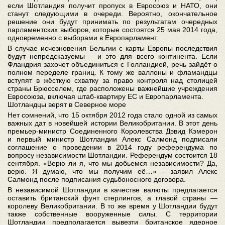
если Шотландия получит пропуск в Евросоюз и НАТО, они
станут следующими в очереди. Вероятно, окончательное
решение они будут принимать по результатам очередных
парламентских выборов, которые состоятся 25 мая 2014 года,
одновременно с выборами в Европарламент.
В случае исчезновения Бельгии с карты Европы последствия
будут непредсказуемы – и это для всего континента. Если
Фландрия захочет объединиться с Голландией, речь зайдёт о
полном переделе границ. К тому же валлоны и фламандцы
вступят в жёсткую схватку за право контроля над столицей
страны Брюсселем, где расположены важнейшие учреждения
Евросоюза, включая штаб-квартиру ЕС и Европарламента.
Шотландцы верят в Северное море
Нет сомнений, что 15 октября 2012 года стало одной из самых
важных дат в новейшей истории Великобритании. В этот день
премьер-министр Соединенного Королевства Дэвид Кэмерон
и первый министр Шотландии Алекс Салмонд подписали
соглашение о проведении в 2014 году референдума по
вопросу независимости Шотландии. Референдум состоится 18
сентября. «Верю ли я, что мы добьемся независимости? Да,
верю. Я думаю, что мы получим её…» - заявил Алекс
Салмонд после подписания судьбоносного договора.
В независимой Шотландии в качестве валюты предлагается
оставить британский фунт стерлингов, а главой страны ―
королеву Великобритании. В то же время у Шотландии будут
также собственные вооруженные силы. С территории
Шотландии предполагается вывезти британское ядерное