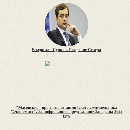
Владислав Сурков. Рождение Севера
"Масонские" прогнозы от английского еженедельника
"Экономист". Зашифрованное предсказание Запада на 2022
год.