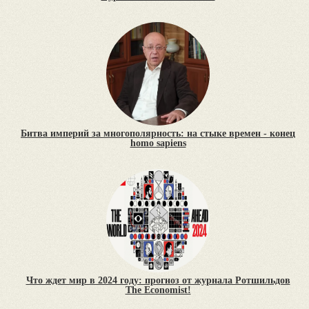
Битва империй за многополярность: на стыке времен - конец
homo sapiens
Что ждет мир в 2024 году: прогноз от журнала Ротшильдов
The Economist!