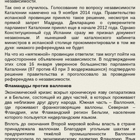
независимости.
Так оно и случилось. Голосование по вопросу независимости
Каталонии намечено на 9 ноября 2014 года. Правительство
испанской провинции приняло такое решение, несмотря на
прямой запрет Мадрида. Декларацию о суверенитете
парламент Каталонии принял еще в начале 2012 года. Однако
Конституционный суд Испании сразу же признал документ
незаконным. И нынешний шаг каталонского кабинета
министров в испанской столице прокомментировали в том же
духе: никакого референдума не будет.
На что из «мятежной» провинции ответили: там могут пойти на
одностороннее объявление независимости. В подтверждение
этих слов 16 января уверенное большинство парламента
Каталонии (87 против 43 при 3 воздержавшихся) подтвердило
решение правительства и проголосовало за проведение
референдума о независимости.
Фламандцы против валлонов
Экономический кризис вскрыл хроническую язву сепаратизма
и в Бельгии, состоящей из двух частей, в которых проживают
два неблизкие друг другу народа. Южная часть – Валлония,
где проживают франкоговорящие валлоны. Северная –
Фландрия, или Фламандский регион Бельгии, население
которого пользуется нидерландским языком.
Вплоть до окончания Второй мировой войны власть в стране
принадлежала валлонам. Благодаря угольным шахтам и
предприятиям тяжёлой промышленности Валлония
превосходила по экономическому развитию Фландрию. Язык