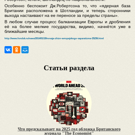
Особенно беспокоит Дж.Робертсона то, что «ядерная база
Британии расположена в Шотландии, и теперь сторонники
выхода настаивают на ее переносе за пределы страны».
В любом случае процесс балканизации Европы и дробления
её на более мелкие государства, видимо, начнётся уже в
ближайшие месяцы.
http://www.fondsk.ru/news/2014/01/18/novaja-zhizn-evropejskogo-separatizma-25236.html
Статьи раздела
Что предсказывает на 2025 год обложка Британского
журнала "The Economist"