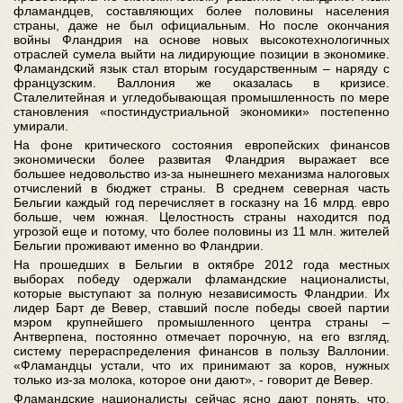
фламандцев, составляющих более половины населения
страны, даже не был официальным. Но после окончания
войны Фландрия на основе новых высокотехнологичных
отраслей сумела выйти на лидирующие позиции в экономике.
Фламандский язык стал вторым государственным – наряду с
французским. Валлония же оказалась в кризисе.
Сталелитейная и угледобывающая промышленность по мере
становления «постиндустриальной экономики» постепенно
умирали.
На фоне критического состояния европейских финансов
экономически более развитая Фландрия выражает все
большее недовольство из-за нынешнего механизма налоговых
отчислений в бюджет страны. В среднем северная часть
Бельгии каждый год перечисляет в госказну на 16 млрд. евро
больше, чем южная. Целостность страны находится под
угрозой еще и потому, что более половины из 11 млн. жителей
Бельгии проживают именно во Фландрии.
На прошедших в Бельгии в октябре 2012 года местных
выборах победу одержали фламандские националисты,
которые выступают за полную независимость Фландрии. Их
лидер Барт де Вевер, ставший после победы своей партии
мэром крупнейшего промышленного центра страны –
Антверпена, постоянно отмечает порочную, на его взгляд,
систему перераспределения финансов в пользу Валлонии.
«Фламандцы устали, что их принимают за коров, нужных
только из-за молока, которое они дают», - говорит де Вевер.
Фламандские националисты сейчас ясно дают понять, что,