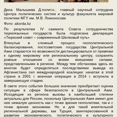
Дина Малышева Д.полит.н., главный научный сотрудник
Центра политических систем и культур факультета мировой
политики МГУ им. М.В. Ломоносова
Фото:
akorda.kz
По результатам IV саммита Совета
сотрудничества
тюркоязычных государств была подписана декларация
«Тюркский совет – современный Шелковый путь»
Втянутые в сложный процесс геополитического
балансирования, постсоветские государства Центральной
Азии стараются по возможности дистанцироваться от привязки
к одному мировому или региональному центру, сохранять
ровные отношения со всеми внешними силами,
представленными в регионе. Между тем обстановка здесь во
многом будет определяться последствиями вывода из
Афганистана сил международной коалиции: начатая в этой
стране в 2001 г. военная операция в 2014 г. вступила в
завершающую стадию.
В свете этого события большое значение приобретает оценка
ситуации в сфере безопасности в Центральной Азии.
Исходящие из региона вызовы в наибольшей степени
актуальны для России, поскольку Центральная Азия имеет для
нее немалую ценность как с точки зрения геополитики, так и с
точки зрения экономики. Но и для такой влиятельной
региональной державы, как Турция, заинтересованной в
развитии экономического, политического и культурного