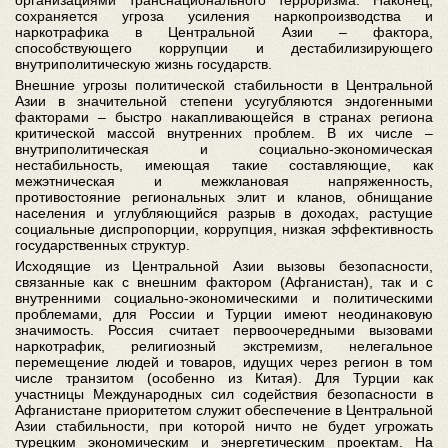
сохраняется угроза усиления наркопроизводства и
наркотрафика в Центральной Азии – фактора,
способствующего коррупции и дестабилизирующего
внутриполитическую жизнь государств.
Внешние угрозы политической стабильности в Центральной
Азии в значительной степени усугубляются эндогенными
факторами – быстро накапливающейся в странах региона
критической массой внутренних проблем. В их числе –
внутриполитическая и социально-экономическая
нестабильность, имеющая такие составляющие, как
межэтническая и межклановая напряженность,
противостояние региональных элит и кланов, обнищание
населения и углубляющийся разрыв в доходах, растущие
социальные диспропорции, коррупция, низкая эффективность
государственных структур.
Исходящие из Центральной Азии вызовы безопасности,
связанные как с внешним фактором (Афганистан), так и с
внутренними социально-экономическими и политическими
проблемами, для России и Турции имеют неодинаковую
значимость. Россия считает первоочередными вызовами
наркотрафик, религиозный экстремизм, нелегальное
перемещение людей и товаров, идущих через регион в том
числе транзитом (особенно из Китая). Для Турции как
участницы Международных сил содействия безопасности в
Афганистане приоритетом служит обеспечение в Центральной
Азии стабильности, при которой ничто не будет угрожать
турецким экономическим и энергетическим проектам. На