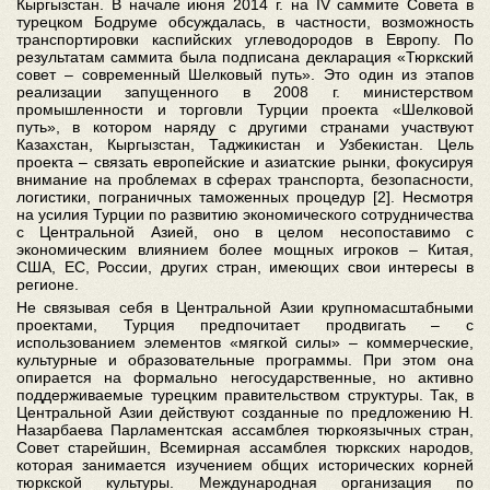
Кыргызстан. В начале июня 2014 г. на IV саммите Совета в
турецком Бодруме обсуждалась, в частности, возможность
транспортировки каспийских углеводородов в Европу. По
результатам саммита была подписана декларация «Тюркский
совет – современный Шелковый путь». Это один из этапов
реализации запущенного в 2008 г. министерством
промышленности и торговли Турции проекта «Шелковой
путь», в котором наряду с другими странами участвуют
Казахстан, Кыргызстан, Таджикистан и Узбекистан. Цель
проекта – связать европейские и азиатские рынки, фокусируя
внимание на проблемах в сферах транспорта, безопасности,
логистики, пограничных таможенных процедур [2]. Несмотря
на усилия Турции по развитию экономического сотрудничества
с Центральной Азией, оно в целом несопоставимо с
экономическим влиянием более мощных игроков – Китая,
США, ЕС, России, других стран, имеющих свои интересы в
регионе.
Не связывая себя в Центральной Азии крупномасштабными
проектами, Турция предпочитает продвигать – с
использованием элементов «мягкой силы» – коммерческие,
культурные и образовательные программы. При этом она
опирается на формально негосударственные, но активно
поддерживаемые турецким правительством структуры. Так, в
Центральной Азии действуют созданные по предложению Н.
Назарбаева Парламентская ассамблея тюркоязычных стран,
Совет старейшин, Всемирная ассамблея тюркских народов,
которая занимается изучением общих исторических корней
тюркской культуры. Международная организация по