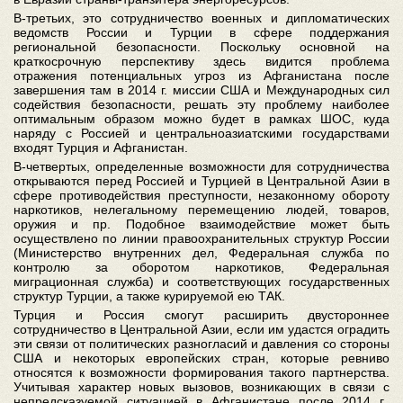
В-третьих, это сотрудничество военных и дипломатических
ведомств России и Турции в сфере поддержания
региональной безопасности. Поскольку основной на
краткосрочную перспективу здесь видится проблема
отражения потенциальных угроз из Афганистана после
завершения там в 2014 г. миссии США и Международных сил
содействия безопасности, решать эту проблему наиболее
оптимальным образом можно будет в рамках ШОС, куда
наряду с Россией и центральноазиатскими государствами
входят Турция и Афганистан.
В-четвертых, определенные возможности для сотрудничества
открываются перед Россией и Турцией в Центральной Азии в
сфере противодействия преступности, незаконному обороту
наркотиков, нелегальному перемещению людей, товаров,
оружия и пр. Подобное взаимодействие может быть
осуществлено по линии правоохранительных структур России
(Министерство внутренних дел, Федеральная служба по
контролю за оборотом наркотиков, Федеральная
миграционная служба) и соответствующих государственных
структур Турции, а также курируемой ею ТАК.
Турция и Россия смогут расширить двустороннее
сотрудничество в Центральной Азии, если им удастся оградить
эти связи от политических разногласий и давления со стороны
США и некоторых европейских стран, которые ревниво
относятся к возможности формирования такого партнерства.
Учитывая характер новых вызовов, возникающих в связи с
непредсказуемой ситуацией в Афганистане после 2014 г.,