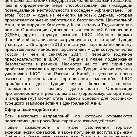
центральноазиатских государств сохраняли светский характер,
чем в определенной мере способствовали бы ликвидации
потенциальной нестабильности в соседнем Афганистане. При
этом Россия – одна из немногих мировых держав, которая
продолжает серьезно заботиться о безопасности Центральной
Азии, гарантируя ее Казахстану, Кыргызстану и Таджикистану в
рамках Организации Договора о коллективной безопасности
(ОДКБ), других структур, включая ШОС. Именно формат
Шанхайской организации сотрудничества, в которой Турция
участвует с 26 апреля 2013 г. в статусе партнера по диалогу,
представляется наиболее перспективным для сотрудничества
России (к ней в сентябре 2014 г. перешло годичное
председательство в ШОС) и Турции в плане поддержания
безопасности в регионе. Несмотря на то, что сирийская
проблема развела на время позиции Турции и таких крупных
участников ШОС, как Россия и Китай, в условиях новых
вызовов региональная организация масштаба ШОС
приобретает для Турции очень большое значение.
Положенное в основу деятельности Организации
противодействие «трем силам зла» (терроризму, сепаратизму
и экстремизму) может стать важной основой для российско-
турецкого взаимодействия в Центральной Азии.
Сферы взаимодействия
Есть несколько направлений, по которым открываются
перспективы для российско-турецкого взаимодействия.
Новые возможности в плане увеличения торгово-
экономических контактов, а также получения доступа к рынкам