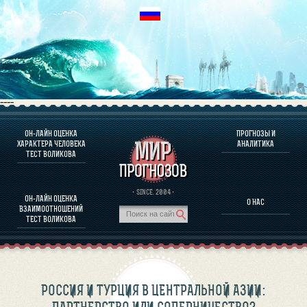
----
ОН-ЛАЙН ОЦЕНКА
ПРОГНОЗЫ И
О ПРОГРАММЕ
ХАРАКТЕРА ЧЕЛОВЕКА
АНАЛИТИКА
ТЕСТ ВОЛИКОВА
ОЦЕНКА ХАРАКТЕРA ЧЕЛОВЕКА
ОЦЕНКА ХАРАКТЕРА ВЫДАЮЩИХСЯ ЛИЧНОСТЕЙ
О ПРОГРАММЕ
· SINCE. 2004 ·
ОН-ЛАЙН ОЦЕНКА
О НАС
ТЕСТ НА СОВМЕСТИМОСТЬ ВОЛИКОВА
ВЗАИМООТНОШЕНИЙ
ПРОГНОЗЫ И АНАЛИТИКА
ТЕСТ ВОЛИКОВА
РОССИЯ И ТУРЦИЯ В ЦЕНТРАЛЬНОЙ АЗИИ: