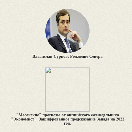
Владислав Сурков. Рождение Севера
"Масонские" прогнозы от английского еженедельника
"Экономист". Зашифрованное предсказание Запада на 2022
год.