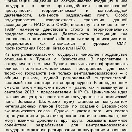
Организация нацелена на сотрудничество входящих в нее
государств в деле противодействия организованной
преступности, террористической и контрабандной
деятельности, активности радикальных групп. Особо
подчеркивается некорректность сравнения данной
ассоциации с НАТО или ОБСЕ, поскольку в отличие от них
ТАКМ намерена действовать строго в территориальных
пределах стран-участниц. Деятельность ассоциации «не
направлена против какой-либо страны или организации» и не
предполагает, как отмечается в турецких СМИ,
противостояния России, Китаю или НАТО.
Из центральноазиатских государств наиболее продвинутые
отношения у Турции с Казахстаном. В перспективе в
сотрудничестве с ним Турция рассчитывает сформировать
единое политико-экономическое пространство для всех
тюркских государств (не только центральноазиатских) – с
общим рынком, единой региональной энергосистемой,
системой транспортировки энергоресурсов. В определенном
смысле такой «тюркский проект» (равно как и выдвинутая в
сентябре 2013 г. председателем КНР Си Цзиньпином идея
включения центральноазиатских государств в экономический
пояс Великого Шелкового пути) становится конкурентом
интеграционных планов России по созданию Евразийского
экономического союза. Однако с учетом того, что состав
стран-участниц и цели этих проектов частично совпадают, они
могут взаимно дополнять друг друга, оказывать взаимное
содействие, разрабатывая для центральноазиатских
государств стратегию реагирования на внутренние и внешние