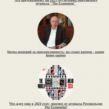
Что предсказывает на 2025 год обложка Британского
журнала "The Economist"
Битва империй за многополярность: на стыке времен - конец
homo sapiens
Что ждет мир в 2024 году: прогноз от журнала Ротшильдов
The Economist!