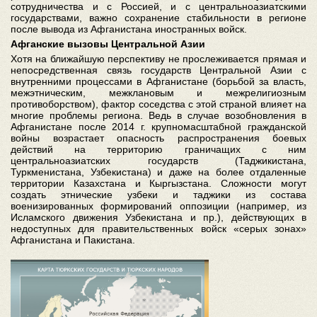
сотрудничества и с Россией, и с центральноазиатскими
государствами, важно сохранение стабильности в регионе
после вывода из Афганистана иностранных войск.
Афганские вызовы Центральной Азии
Хотя на ближайшую перспективу не прослеживается прямая и
непосредственная связь государств Центральной Азии с
внутренними процессами в Афганистане (борьбой за власть,
межэтническим, межклановым и межрелигиозным
противоборством), фактор соседства с этой страной влияет на
многие проблемы региона. Ведь в случае возобновления в
Афганистане после 2014 г. крупномасштабной гражданской
войны возрастает опасность распространения боевых
действий на территорию граничащих с ним
центральноазиатских государств (Таджикистана,
Туркменистана, Узбекистана) и даже на более отдаленные
территории Казахстана и Кыргызстана. Сложности могут
создать этнические узбеки и таджики из состава
военизированных формирований оппозиции (например, из
Исламского движения Узбекистана и пр.), действующих в
недоступных для правительственных войск «серых зонах»
Афганистана и Пакистана.