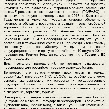
Сибири и Китая открываются для Турции в инициируемых
Россией совместно с Белоруссией и Казахстаном проектах
углубленной экономической интеграции в рамках Таможенного
союза/Евразийского экономического союза (ТС/ЕАЭС), к
которым планируют присоединиться с 2015 г. Кыргызстан,
Таджикистан и Армения. Турец-кая сторона объявила о
готовности обсудить возможности создания зоны свободной
торговли России и Турции, о чем сообщил министр
экономического развития РФ Алексей Улюкаев после
переговоров с турецким министром экономики Нихатом
Зейбеки в июле 2014 г. Последний не исключил, что Турция,
состоящая в таможенном союзе с ЕС, присоединится к такому
же союзу, но евразийскому. Между тем в своей
инаугурационной речи сразу после избрания 10 августа 2014 г.
президентом Реджеп Эрдоган заявил, что «путь Турции в ЕС
будет продолжен».
Есть несколько направлений, по которым открываются
перспективы для российско-турецкого взаимодействия.
Во-первых, это сотрудничество двух стран в рамках
евразийской интеграции (ТС, ЕА-ЭС), где особую роль могут
сыграть экономические министерства и государственные
структуры России и Казахстана, заинтересованные в
интенсификации торгово-экономических отношений с Турцией
в энергетике, торговле, туризме.
Во-вторых, это энергетические проекты с участием России,
центральноазиатских государств-экспортеров (Казахстана,
Туркменистана, Узбекистана), а также Турции как крупнейшей
в Евразии страны-транзитера энергоресурсов.