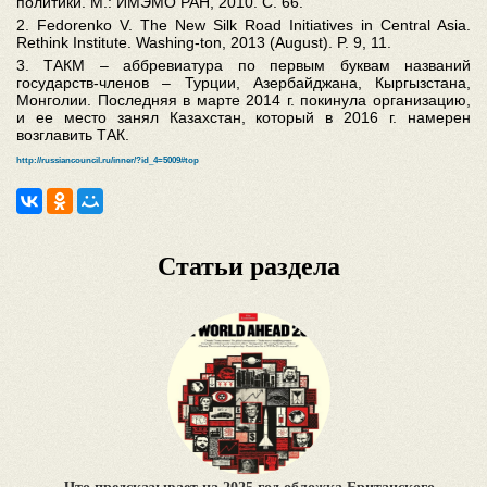
политики. М.: ИМЭМО РАН, 2010. С. 66.
2. Fedorenko V. The New Silk Road Initiatives in Central Asia.
Rethink Institute. Washing-ton, 2013 (August). P. 9, 11.
3. ТАКМ – аббревиатура по первым буквам названий
государств-членов – Турции, Азербайджана, Кыргызстана,
Монголии. Последняя в марте 2014 г. покинула организацию,
и ее место занял Казахстан, который в 2016 г. намерен
возглавить ТАК.
http://russiancouncil.ru/inner/?id_4=5009#top
Статьи раздела