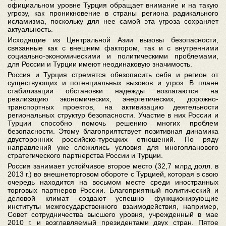
официальном уровне Турция обращает внимание и на такую
угрозу, как проникновение в страны региона радикального
исламизма, поскольку для нее самой эта угроза сохраняет
актуальность.
Исходящие из Центральной Азии вызовы безопасности,
связанные как с внешним фактором, так и с внутренними
социально-экономическими и политическими проблемами,
для России и Турции имеют неодинаковую значимость.
Россия и Турция стремятся обезопасить себя и регион от
существующих и потенциальных вызовов и угроз. В плане
стабилизации обстановки надежды возлагаются на
реализацию экономических, энергетических, дорожно-
транспортных проектов, на активизацию деятельности
региональных структур безопасности. Участие в них России и
Турции способно помочь решению многих проблем
безопасности. Этому благоприятствует позитивная динамика
двусторонних российско-турецких отношений. По ряду
направлений уже сложились условия для многопланового
стратегического партнерства России и Турции.
Россия занимает устойчивое второе место (32,7 млрд долл. в
2013 г.) во внешнеторговом обороте с Турцией, которая в свою
очередь находится на восьмом месте среди иностранных
торговых партнеров России. Благоприятный политический и
деловой климат создают успешно функционирующие
институты межгосударственного взаимодействия, например,
Совет сотрудничества высшего уровня, учрежденный в мае
2010 г. и возглавляемый президентами двух стран. Пятое