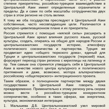
степени приоритетны, российско-турецкое взаимодействие в
Центральной Азии имеет определенные ограничители и
пределы. Да и сами по себе масштабы сотрудничества двух
стран в этом регионе не столь велики.
К тому же оба государства преследуют в Центральной Азии
собственные, часто несовпадающие цели. Различаются в
культурно-цивилизационном плане и их приоритеты.
Россия стремится с помощью «мягкой силы» расширить в
Центральной Азии ареал влияния русского языка, русской
культуры, создать, опираясь на общую для народов России и
центральноазиатских государств историю, атмосферу
политического союзничества и партнерства. Турция же
продвигает идею «общего тюркского дома», единый для
Турции и центральноазиатских государств (тюркский) язык,
форсирует переход стран региона с кириллицы на латиницу и
пр. Тем самым она стремится утвердить себя в Центральной
Азии в качестве нового центра культурного и политического
притяжения и даже, возможно, мотора альтернативного
российскому «общетюркского» интеграционного проекта.
Таким образом, о полноценном партнерстве между двумя
государствами в Центральной Азии говорить пока
преждевременно. Применительно к этому региону речь скорее
можно вести о российско-турецком конкурентном
соперничестве, особенно в таких сферах, как энергетика,
культура, экономическая интеграция.
1. Малышева Д.Б. Центральноазиатский узел мировой