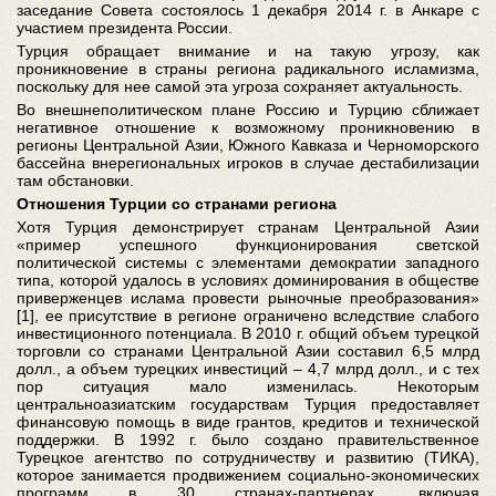
заседание Совета состоялось 1 декабря 2014 г. в Анкаре с
участием президента России.
Турция обращает внимание и на такую угрозу, как
проникновение в страны региона радикального исламизма,
поскольку для нее самой эта угроза сохраняет актуальность.
Во внешнеполитическом плане Россию и Турцию сближает
негативное отношение к возможному проникновению в
регионы Центральной Азии, Южного Кавказа и Черноморского
бассейна внерегиональных игроков в случае дестабилизации
там обстановки.
Отношения Турции со странами региона
Хотя Турция демонстрирует странам Центральной Азии
«пример успешного функционирования светской
политической системы с элементами демократии западного
типа, которой удалось в условиях доминирования в обществе
приверженцев ислама провести рыночные преобразования»
[1], ее присутствие в регионе ограничено вследствие слабого
инвестиционного потенциала. В 2010 г. общий объем турецкой
торговли со странами Центральной Азии составил 6,5 млрд
долл., а объем турецких инвестиций – 4,7 млрд долл., и с тех
пор ситуация мало изменилась. Некоторым
центральноазиатским государствам Турция предоставляет
финансовую помощь в виде грантов, кредитов и технической
поддержки. В 1992 г. было создано правительственное
Турецкое агентство по сотрудничеству и развитию (ТИКА),
которое занимается продвижением социально-экономических
программ в 30 странах-партнерах, включая