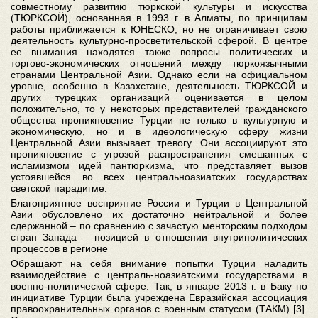
совместному развитию тюркской культуры и искусства
(ТЮРКСОЙ), основанная в 1993 г. в Алматы, по принципам
работы приближается к ЮНЕСКО, но не ограничивает свою
деятельность культурно-просветительской сферой. В центре
ее внимания находятся также вопросы политических и
торгово-экономических отношений между тюркоязычными
странами Центральной Азии. Однако если на официальном
уровне, особенно в Казахстане, деятельность ТЮРКСОЙ и
других турецких организаций оценивается в целом
положительно, то у некоторых представителей гражданского
общества проникновение Турции не только в культурную и
экономическую, но и в идеологическую сферу жизни
Центральной Азии вызывает тревогу. Они ассоциируют это
проникновение с угрозой распространения смешанных с
исламизмом идей пантюркизма, что представляет вызов
устоявшейся во всех центральноазиатских государствах
светской парадигме.
Благоприятное восприятие России и Турции в Центральной
Азии обусловлено их достаточно нейтральной и более
сдержанной – по сравнению с зачастую менторским подходом
стран Запада – позицией в отношении внутриполитических
процессов в регионе
Обращают на себя внимание попытки Турции наладить
взаимодействие с централь-ноазиатскими государствами в
военно-политической сфере. Так, в январе 2013 г. в Баку по
инициативе Турции была учреждена Евразийская ассоциация
правоохранительных органов с военным статусом (ТАКМ) [3].