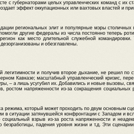
сте с губернаторами целых управленческих команд с их ст
создает эффект оккупационных или вахтовых властей и пр
идации региональных элит и популярные мэры столичных 
м помогли другие федералы из числа постоянно теперь рот
 регион как место длительной служебной командировки.
 дезорганизованы и обезглавлены.
 легитимности и получив второе дыхание, не решил по с
верном Кавказе; масштабный управленческий кризис, пере
ры, – а лишь усугубил их. Добавились и новые вызовы, св
в, ростом напряженности из-за сокращения социальных
а режима, который может проходить по двум основным сц
ии в ситуации затянувшейся конфронтации с Западом и вс
 социальный взрыв из-за роста напряженности и неадек
 безработицы, падения уровня жизни и т.д. Эти сценари