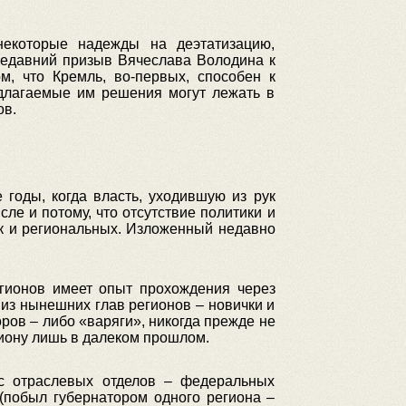
некоторые надежды на деэтатизацию,
недавний призыв Вячеслава Володина к
, что Кремль, во-первых, способен к
длагаемые им решения могут лежать в
ов.
годы, когда власть, уходившую из рук
ле и потому, что отсутствие политики и
ак и региональных. Изложенный недавно
егионов имеет опыт прохождения через
 из нынешних глав регионов – новички и
ров – либо «варяги», никогда прежде не
гиону лишь в далеком прошлом.
 с отраслевых отделов – федеральных
 (побыл губернатором одного региона –