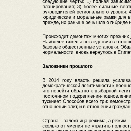
следующие черты: 1) полная зависимо
планирования; 3) более сильные верт
руководителей регионального уровня; 
юридические и моральные рамки для в
прежде, но раньше речь шла о гибриде н
Происходит демонтаж многих прежних 
Наиболее тяжелы последствия в отноше
базовые общественные установки. Общес
нормальности, вновь вернулось в Египет
Заложники прошлого
В 2014 году власть решила усилива
демократической легитимности к военно-
что перейти обратно к выборной легит
постоянном подкреплении-подновлении,
тускнеет. Способов всего три: демонст
отношении элит, и в отношении граждан
Страна – заложница режима, а режим – 
сколько от умения не утратить полно