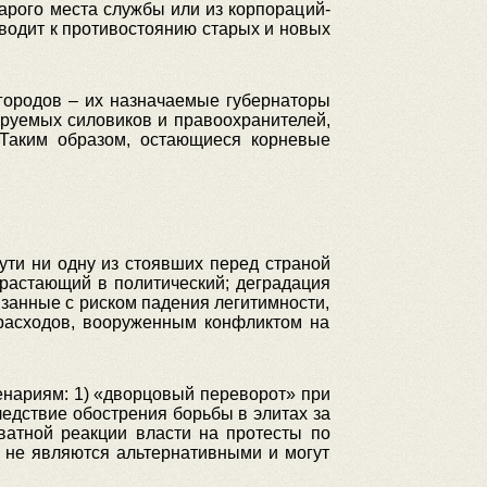
арого места службы или из корпораций-
иводит к противостоянию старых и новых
городов – их назначаемые губернаторы
ируемых силовиков и правоохранителей,
 Таким образом, остающиеся корневые
ути ни одну из стоявших перед страной
растающий в политический; деградация
язанные с риском падения легитимности,
 расходов, вооруженным конфликтом на
енариям: 1) «дворцовый переворот» при
ледствие обострения борьбы в элитах за
ватной реакции власти на протесты по
и не являются альтернативными и могут