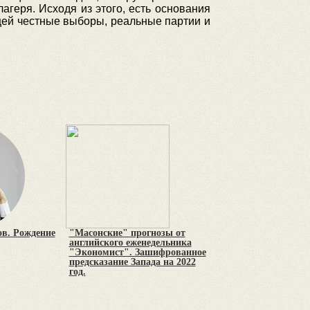
агеря. Исходя из этого, есть основания
щей честные выборы, реальные партии и
в. Рождение
"Масонские" прогнозы от
английского еженедельника
"Экономист". Зашифрованное
предсказание Запада на 2022
год.