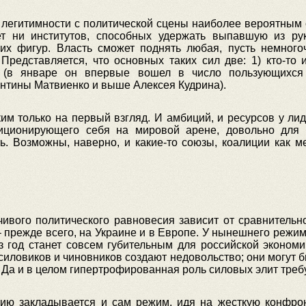
о легитимности с политической сцены наиболее вероятным 
ет ни институтов, способных удержать выпавшую из рук
их фигур. Власть сможет поднять любая, пусть немного
Представляется, что основных таких сил две: 1) кто-то
в (в январе он впервые вошел в число пользующихся
ентины Матвиенко и выше Алексея Кудрина).
им только на первый взгляд. И амбиций, и ресурсов у лид
иционирующего себя на мировой арене, довольно для т
ть. Возможны, наверно, и какие-то союзы, коалиции как м
вого политического равновесия зависит от сравнительно
– прежде всего, на Украине и в Европе. У нынешнего режим
з год станет совсем губительным для российской эконом
силовиков и чиновников создают недовольство; они могут
Да и в целом гипертрофированная роль силовых элит треб
ию закладывается и сам режим, идя на жесткую конфро