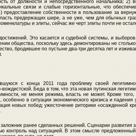
сть от должности и непосредственного начальника; 2) в
икальные связи и слабые горизонтальные, что обеспечи
4) предоставление собственности в пользование за верну
ласть предержащих шире, а не уже, чем для обычных гр
оменклатуры и элиты, сейчас же черт элиты почти не остал
достижений. Это касается и судебной системы, и выборов
нии общества, поскольку здесь демонтированы не стольк
тво, бродившее по пустыне два-три десятка лет и изжива
.
вшуюся с конца 2011 года проблему своей легитимно
вождистской. Беда в том, что эта новая путинская легитим
имности, не меняя режима, власть не может. Кроме того,
 особенно в ситуации экономического кризиса и падения у
рация новых побед; ужесточение риторики «осажденной кр
.
заложник ранее сделанных решений. Сценарии развития за
стью контроль над ситуацией. В этом смысле предложенны