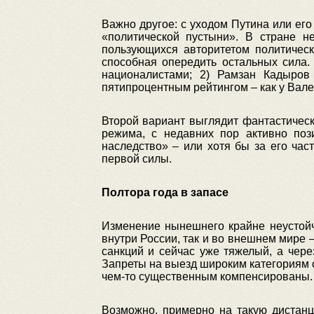
Важно другое: с уходом Путина или ег
«политической пустыни». В стране н
пользующихся авторитетом политическ
способная опередить остальных сила. 
националистами; 2) Рамзан Кадыро
пятипроцентным рейтингом – как у Вал
Второй вариант выглядит фантастическ
режима, с недавних пор активно поз
наследство» – или хотя бы за его час
первой силы.
Полтора года в запасе
Изменение нынешнего крайне неустойчи
внутри России, так и во внешнем мире 
санкций и сейчас уже тяжелый, а чере
Запреты на выезд широким категориям 
чем-то существенным компенсированы. 
Возможно, примерно на такую дистанц