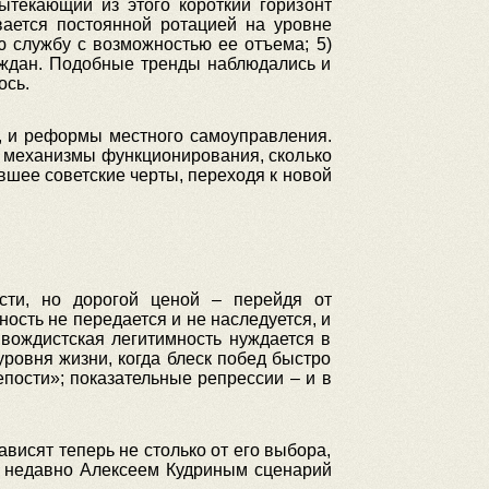
ытекающий из этого короткий горизонт
вается постоянной ротацией на уровне
ю службу с возможностью ее отъема; 5)
аждан. Подобные тренды наблюдались и
ось.
, и реформы местного самоуправления.
о механизмы функционирования, сколько
вшее советские черты, переходя к новой
сти, но дорогой ценой – перейдя от
ность не передается и не наследуется, и
 вождистская легитимность нуждается в
ровня жизни, когда блеск побед быстро
епости»; показательные репрессии – и в
висят теперь не столько от его выбора,
й недавно Алексеем Кудриным сценарий