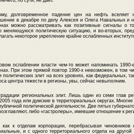
чего, по сути, не дает.
мому, долговременное падение цен на нефть вселяет 
ешение в декабре по делу Алексея и Олега Навальных и 
нах можно рассматривать как позитивные сигналы о том
о меняющуюся политическую ситуацию, и во-вторых, пре
лагать некоторое укрепление крайне ослабленных институт
овом ослаблении власти чем-то может напоминать 1990-е 
нах. При этом прямой повтор 1990-х невозможен, в том чис
и политических элит на всех уровнях, как федеральных, т
а центра тяжести в регионы, увы, сейчас невыполним.
градации региональных элит. Лишь один из семи глав р
005 года или думские в территориальных округах. Многие
убличной политической деятельности. Две пятых губернато
возглавляют, либо «гастролеры», имевшие отношение к ре
м как к отделам корпорации, перебрасывая чиновников
иальные, и с одного территориального отдела на другой