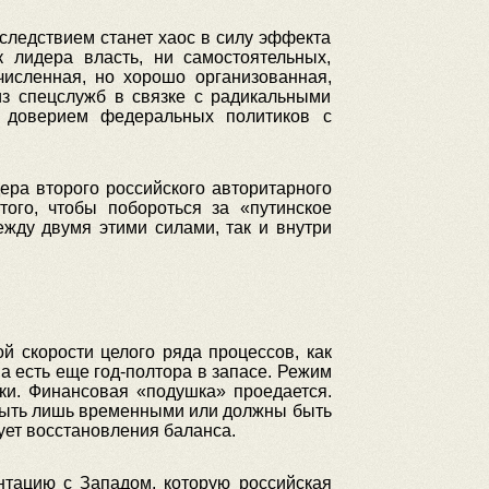
следствием станет хаос в силу эффекта
 лидера власть, ни самостоятельных,
численная, но хорошо организованная,
 из спецслужб в связке с радикальными
 доверием федеральных политиков с
ера второго российского авторитарного
ого, чтобы побороться за «путинское
ежду двумя этими силами, так и внутри
й скорости целого ряда процессов, как
а есть еще год-полтора в запасе. Режим
ики. Финансовая «подушка» проедается.
 быть лишь временными или должны быть
ует восстановления баланса.
нтацию с Западом, которую российская