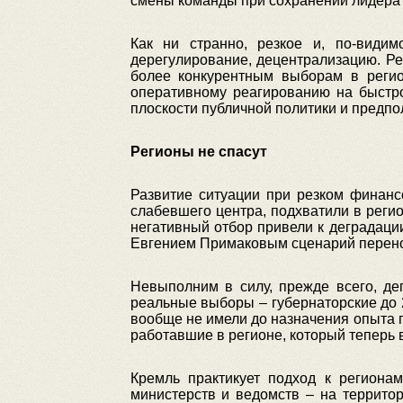
смены команды при сохранении лидера ни
Как ни странно, резкое и, по-види
дерегулирование, децентрализацию. Р
более конкурентным выборам в регио
оперативному реагированию на быстр
плоскости публичной политики и предпо
Регионы не спасут
Развитие ситуации при резком финанс
слабевшего центра, подхватили в регио
негативный отбор привели к деградаци
Евгением Примаковым сценарий перенос
Невыполним в силу, прежде всего, де
реальные выборы – губернаторские до 2
вообще не имели до назначения опыта п
работавшие в регионе, который теперь 
Кремль практикует подход к региона
министерств и ведомств – на территор