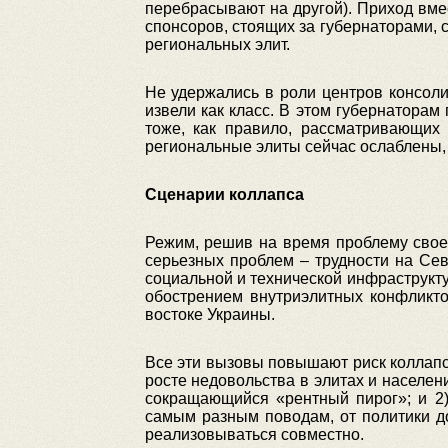
перебрасывают на другой). Приход вме
спонсоров, стоящих за губернаторами, 
региональных элит.
Не удержались в роли центров консол
извели как класс. В этом губернатора
тоже, как правило, рассматривающих
региональные элиты сейчас ослаблены,
Сценарии коллапса
Режим, решив на время проблему своей
серьезных проблем – трудности на Се
социальной и технической инфраструкту
обострением внутриэлитных конфликто
востоке Украины.
Все эти вызовы повышают риск коллапс
росте недовольства в элитах и населен
сокращающийся «рентный пирог»; и 2)
самым разным поводам, от политики до
реализовываться совместно.