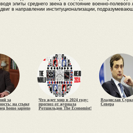
водя элиты среднего звена в состояние военно-полевого л
 сдвиг в направлении институционализации, подразумеваю
рий за
Что ждет мир в 2024 году:
Владислав Сурко
ость: на стыке
прогноз от журнала
Севера
нец homo sapiens
Ротшильдов The Economist!