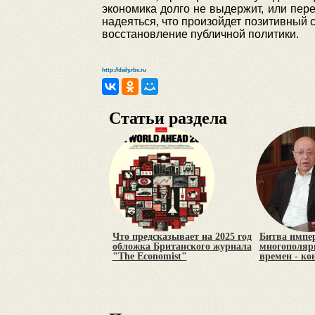
экономика долго не выдержит, или пере
надеяться, что произойдет позитивный
восстановление публичной политики.
http://daily.rbc.ru
Статьи раздела
Что предсказывает на 2025 год
Битва импе
обложка Британского журнала
многополярн
"The Economist"
времен - ко