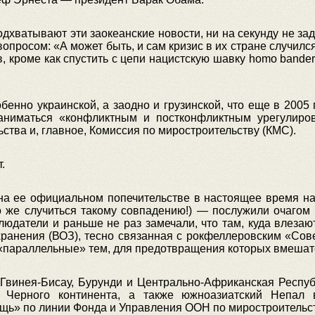
дхватывают эти заокеанские новости, ни на секунду не з
вопросом: «А может быть, и сам кризис в их стране случил
в, кроме как спустить с цепи нацистскую шавку homo bander
енно украинской, а заодно и грузинской, что еще в 2005 
заниматься «конфликтным и постконфликтным урегулиро
ства и, главное, Комиссия по миростроительству (КМС).
.
а ее официальном попечительстве в настоящее время нах
о же случиться такому совпадению!) — послужили очагом
людатели и раньше не раз замечали, что там, куда влеза
ранения (ВОЗ), тесно связанная с рокфеллеровским «Сов
 «параллельные» тем, для предотвращения которых вмешат
 Гвинея-Бисау, Бурунди и Центрально-Африканская Респ
й Черного континента, а также южноазиатский Непал
щь» по линии Фонда и Управления ООН по миростроительст