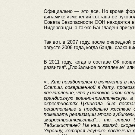
Официально — это все. Но кроме фор
динамике изменений состава ее руковод
Совета Безопасности ООН находятся в 
Нидерланды, а также Бангладеш присутс
Так вот, в 2007 году, после очередной
августе 2008 года, когда банды саакаши
В 2011 году, когда в составе ОК поя
развития“. „Глобальное потепление“ ил
«…Кто
позаботился
о
включении
в
не
Осетии
,
совершенной
в
дату
,
провоз
впечатление
,
что
у
истоков
этой
спец
грандиозную
военно
-
политическую
,
а
окрестностях
Цхинвала
был
поста
решительные
и
предельно
жесткие
помешать
реализации
этого
губитель
„миростроительства“…
то
,
стало
Таджикистане
?
На
наш
взгляд
,
скоре
Украину
,
которая
глубоко
вовлечена