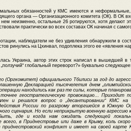
мальных обязанностей у КМС имеются и неформальные,
ящего органа — Организационного комитета (ОК). В ОК вх
нем неизменно, остальные 26 ротируются, хотя делают эт
твовали практически во всех составах ОК начиная с самого
 ротации, наблюдатели не без удивления обнаружили в сост
стов ринулись на Цхинвал, подоплека этого ее «явления на
вилась Украина, автор этих строк написал в вышедшей в 
и „ползучий“ глобальный переворот?» буквально следующее
го
(
Оргкомитет
)
официального
Тбилиси
за
год
до
агресс
глашенную
Декларацией
тысячелетия
днем
„олимпийско
операции
находились
как
раз
те
силы
,
которые
планиров
точнее
геостратегическую
провокацию…
Приходит
п
влен
и
решался
вопрос
о
„десантировании“
КМС
на
действия
России
по
разгрому
вторгшейся
в
Южную
О
ного
сценария
.
Но
если
неприкрытую
военную
агрессию
быть
,
где
и
когда
нам
ожидать
следующей
локаль
е
всего
,
в
Приднестровье
или
даже
в
Крыму
,
коль
скоро
в
приднестровский
конфликт
и
имеет
на
своей
карте