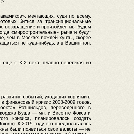
С?
аказчиков», мечтающих, судя по всему,
готовых биться за транснациональные
ое возвращение и произойдет, мы будем
когда «миростроительные» рычаги будут
е, чем в Москве: вождей хунты, скорее
ащаться не куда-нибудь, а в Вашингтон.
 еще с XIX века, плавно перетекая из
у развития событий, уходящих корнями в
то в финансовый кризис 2008-2009 годов.
оекта» Ротшильдов, переведенного в
Джорджа Буша — мл. и Висенте Фокса и
го кризиса, планировалось создать
nion»). К 2015 году его предполагалось
лжны были появиться свои валюты — не