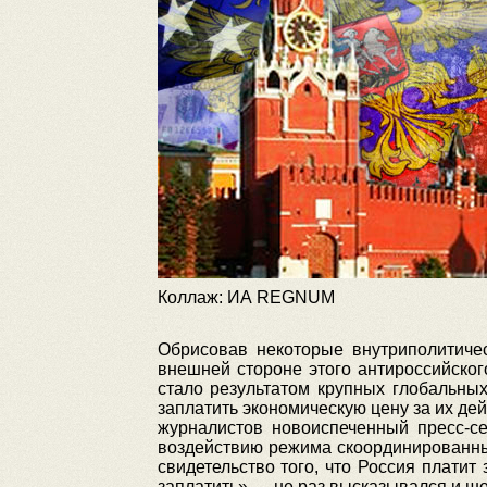
Коллаж: ИА REGNUM
Обрисовав некоторые внутриполитичес
внешней стороне этого антироссийског
стало результатом крупных глобальны
заплатить экономическую цену за их де
журналистов новоиспеченный пресс-с
воздействию режима скоординированны
свидетельство того, что Россия платит
заплатить» — не раз высказывался и ш