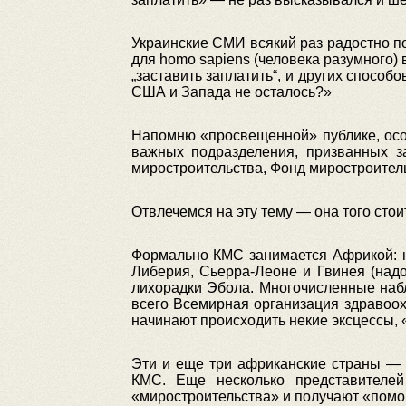
Украинские СМИ всякий раз радостно по
для homo sapiens (человека разумного) 
„заставить заплатить“, и других способо
США и Запада не осталось?»
Напомню «просвещенной» публике, особ
важных подразделения, призванных 
миростроительства, Фонд миростроитель
Отвлечемся на эту тему — она того стоит
Формально КМС занимается Африкой: н
Либерия, Сьерра-Леоне и Гвинея (над
лихорадки Эбола. Многочисленные наб
всего Всемирная организация здравоох
начинают происходить некие эксцессы,
Эти и еще три африканские страны —
КМС
. Еще несколько представителе
«миростроительства» и получают «помо