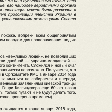
ть
?
На
наш
субъективный
взгляд
,
если
ье
,
его
наиболее
вероятными
сроками
я
провокация
может
быть
развязана
в
ует
пролонгации
членства
Украины
в
а
установочными
резолюциями
Совета
, похоже, вопреки всем общепринятым
жим поводом для проворачивания под их
ров «вежливых людей», не позволивших
ески двойной — украино-молдавской —
ого контингента. Сложился и новый очаг
рактически невозможно. Получается, что
ы в Оргкомитете КМС в январе 2014 года
 заниматься не собирается и впереди,
твенными заявлениями киевской троицы
и Генри Киссинджера еще 60 лет назад
 только пугают и не будут делать того,
дежно проверена временем).
о ожидается в конце января 2015 года,