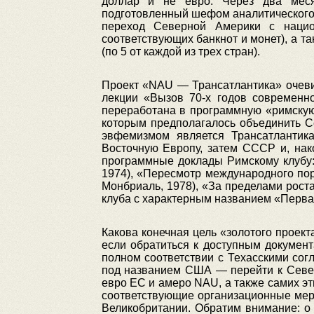
доллар и не евро. Через два меся
подготовленный шефом аналитического
переход Северной Америки с нацио
соответствующих банкнот и монет), а т
(по 5 от каждой из трех стран).
Проект «NAU — Трансатлантика» очеви
лекции «Вызов 70-х годов современн
переработана в программную «римскую»
которым предполагалось объединить С
эвфемизмом является Трансатлантика
Восточную Европу, затем СССР и, нак
программные доклады Римскому клубу:
1974), «Пересмотр международного поря
Монбриаль, 1978), «За пределами роста
клуба с характерным названием «Первая
Какова конечная цель «золотого проек
если обратиться к доступным документ
полном соответствии с Техасскими сог
под названием США — перейти к Севе
евро ЕС и амеро NAU, а также самих эт
соответствующие организационные меро
Великобритании. Обратим внимание: о