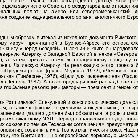
ца после Техаса был обнародован доклад «Построен
 отдела закулисного Совета по международным отношения
нальных валют на амеро или североамериканский д
акже создание наднационального органа, аналогичного Евро
дным образом вытекал из исходного документа Римского
ому миру», прочитанной в Буэнос-Айресе его основател
 книгу «Перед бездной». В лекции и книге обнародовалс
еверную Америку с Западной Европой в некое «Североат
), а затем придать этому интеграционному процессу г
онец, Латинскую Америку. На реализацию этого проекта
 «Пределы роста» (группа Медоуза, 1972), «Человечество
дка» (Тинберген, 1976), «Цели для человечества» (Ласло,
» (Пестель, 1987). А также предварявший распад Советск
 глобальная революция» (авторы — президент и генсек клу
та» Ротшильдов? Спекуляций и конспирологических домысло
ам, а также к фактам, тенденциям и их динамике, то выр
лашениями, доллар должен был обвалиться, а роль и мес
роамериканскому NAU. Период параллельного существов
их союзов по тем же Техасским соглашениям предусматрив
приятия, соединить их в Трансатлантический союз. Надо п
 том, что Британия — не европейская держава, а «мост» 