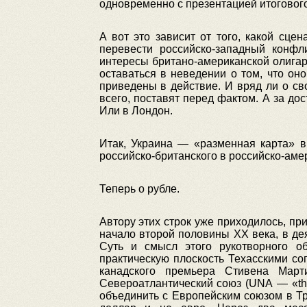
одновременно с презентацией итогового
А вот это зависит от того, какой сце
перевести российско-западный конфл
интересы британо-американской олигар
оставаться в неведении о том, что он
приведены в действие. И вряд ли о св
всего, поставят перед фактом. А за до
Или в Лондон.
Итак, Украина — «разменная карта» в
российско-британского в российско-аме
Теперь о рубле.
Автору этих строк уже приходилось, пр
начало второй половины XX века, в де
Суть и смысл этого рукотворного о
практическую плоскость Техасскими с
канадского премьера Стивена Март
Североатлантический союз (UNA — «the 
объединить с Европейским союзом в Т