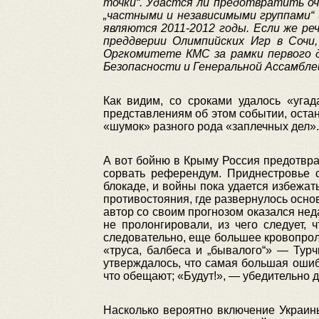
точки“
.
Удастся
ли
предотвратить
о
„частными
и
независимыми
группами“
являются
2011-2012
годы
.
Если
же
ре
преддверии
Олимпийских
Игр
в
Сочи
Оргкомитете
КМС
за
рамки
первого
Безопасности
и
Генеральной
Ассамбле
Как видим, со сроками удалось «уга
представлениям об этом событии, оста
«шумок» разного рода «заплечных дел».
А вот бойню в Крыму Россия предотвр
сорвать референдум. Приднестровье 
блокаде, и войны пока удается избежат
противостояния, где развернулось осно
автор со своим прогнозом оказался нед
не пролонгировали, из чего следует,
следовательно, еще большее кровопро
«труса, балбеса и „бывалого“» — Тур
утверждалось, что самая большая ошибк
что обещают; «Будут!», — убедительно 
Насколько вероятно включение Украины