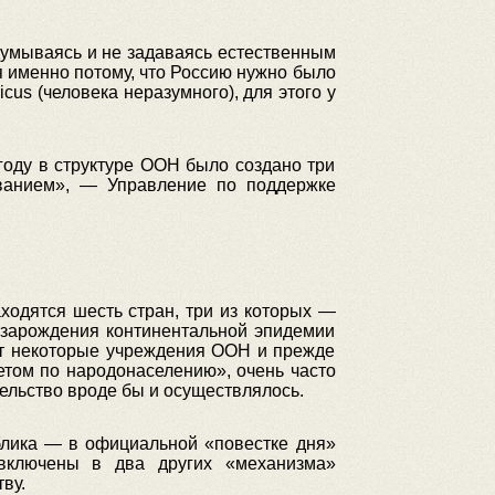
адумываясь и не задаваясь естественным
ся именно потому, что Россию нужно было
icus (человека неразумного), для этого у
году в структуре ООН было создано три
ванием», — Управление по поддержке
одятся шесть стран, три из которых —
 зарождения континентальной эпидемии
ют некоторые учреждения ООН и прежде
етом по народонаселению», очень часто
ельство вроде бы и осуществлялось.
ублика — в официальной
«
повестке дня
»
 включены в два других «механизма»
ву.