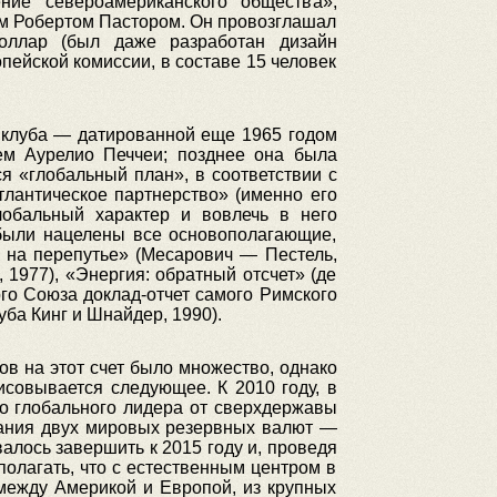
ие североамериканского общества»,
м Робертом Пастором. Он провозглашал
оллар (был даже разработан дизайн
пейской комиссии, в составе 15 человек
 клуба — датированной еще 1965 годом
ем Аурелио Печчеи; позднее она была
я «глобальный план», в соответствии с
лантическое партнерство» (именно его
лобальный характер и вовлечь в него
 были нацелены все основополагающие,
 на перепутье» (Месарович — Пестель,
 1977), «Энергия: обратный отсчет» (де
ого Союза доклад-отчет самого Римского
ба Кинг и Шнайдер, 1990).
в на этот счет было множество, однако
исовывается следующее. К 2010 году, в
то глобального лидера от сверхдержавы
ания двух мировых резервных валют —
алось завершить к 2015 году и, проведя
олагать, что с естественным центром в
между Америкой и Европой, из крупных