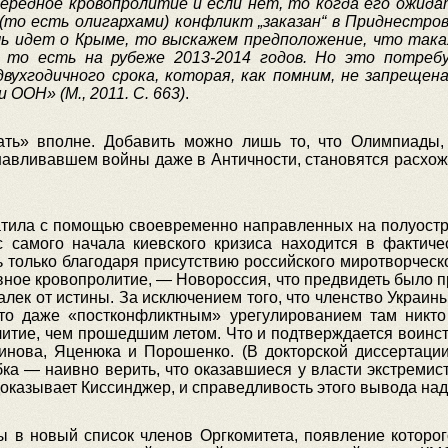
чередное
кровопролитие
и
если
нет
,
то
когда
его
ожида
(
то
есть
олигархами
)
конфликт
„заказан“
в
Приднестров
чь
идет
о
Крыме
,
то
выскажем
предположение
,
что
така
,
то
есть
на
рубеже
2013-2014
годов
.
Но
это
потреб
двухгодичного
срока
,
которая
,
как
помним
,
не
запрещен
и
ООН»
(
М
., 2011.
С
. 663)
.
дать» вполне. Добавить можно лишь то, что Олимпиады
навливавшем войны даже в Античности, становятся расхо
атила с помощью своевременно направленных на полуост
с самого начала киевского кризиса находится в фактич
ь только благодаря присутствию российского миротворческ
вное кровопролитие, — Новороссия, что предвидеть было п
алек от истины. За исключением того, что членство Украин
 что даже «постконфликтным» урегулированием там никто
литие, чем прошедшим летом. Что и подтверждается воинс
чинова, Яценюка и Порошенко. (В докторской диссертаци
а — наивно верить, что оказавшиеся у власти экстремисты
доказывает Киссинджер, и справедливость этого вывода на
 в новый список членов Оргкомитета, появление которог