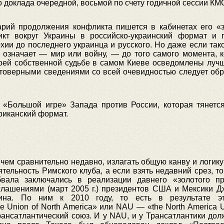
 доклада очередной, восьмой по счету годичной сессии КМ
нарий продолжения конфликта пишется в кабинетах его «з
икт вокруг Украины в российско-украинский формат и 
хии до последнего украинца и русского. Но даже если так
о означает — мир или войну, — до того самого момента, 
оей собственной судьбе в самом Киеве осведомлены лучш
стоверными сведениями со всей очевидностью следует обр
 «Большой игре» Запада против России, которая тянется
риканский формат.
ичем сравнительно недавно, излагать общую канву и логик
ятельность Римского клуба
, а если взять недавний срез, 
бвала заключались в реализации давнего «золотого пр
оглашениями (март 2005 г.) президентов США и Мексики 
ина. По ним к 2010 году, то есть в результате это
Union of North America» или NAU — «the North America U
рансатлантический союз. И у NAU, и у Трансатлантики до