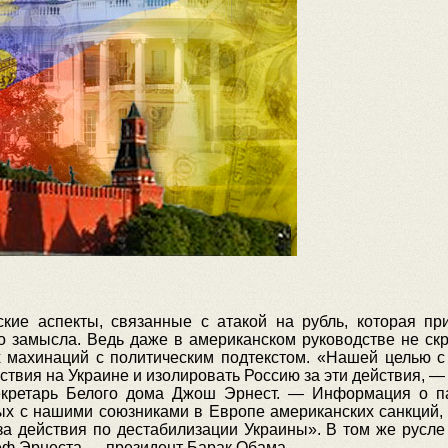
кие аспекты, связанные с атакой на рубль, которая пр
о замысла. Ведь даже в американском руководстве не скр
х махинаций с политическим подтекстом. «Нашей целью с
йствия на Украине и изолировать Россию за эти действия, —
екретарь Белого дома Джош Эрнест. — Информация о па
х с нашими союзниками в Европе американских санкций, 
 за действия по дестабилизации Украины
»
. В том же русл
еф Эрнеста — президент Барак Обама.