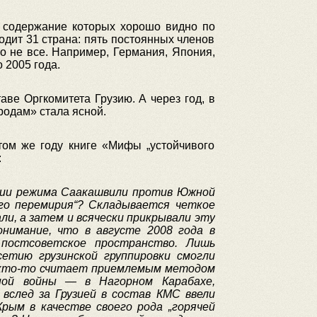
 содержание которых хорошо видно по
одит 31 страна: пять постоянных членов
о не все. Например, Германия, Япония,
 2005 года.
аве Оргкомитета Грузию. А через год, в
родам» стала ясной.
том же году книге «Мифы „устойчивого
:
ии
режима
Саакашвили
против
Южной
го
перемирия“
?
Складывается
четкое
али
,
а
затем
и
всячески
прикрывали
эту
онимание
,
что
в
августе
2008
года
в
постсоветское
пространство
.
Лишь
сетию
грузинской
группировки
смогли
кто
-
то
считает
приемлемым
методом
ной
войны —
в
Нагорном
Карабахе
,
вслед
за
Грузией
в
состав
КМС
ввели
Крым
в
качестве
своего
рода
„горячей