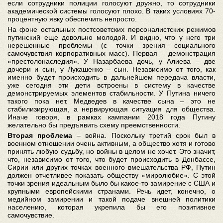
если сотрудники полиции голосуют дружно, то сотрудники
академической системы голосуют плохо. В таких условиях 70-
процентную явку обеспечить непросто.
На фоне остальных постсоветских персоналистских режимов
путинский еще довольно молодой. И видно, что у него три
нерешенные проблемы (с точки зрения социального
самочувствия корпоративных масс). Первая – демонстрация
«престолонаследия». У Назарбаева дочь, у Алиева – две
дочери и сын, у Лукашенко – сын. Независимо от того, как
именно будет происходить в дальнейшем передача власти,
уже сегодня эти дети встроены в систему в качестве
демонстрируемых элементов стабильности. У Путина ничего
такого пока нет. Медведев в качестве сына – это не
стабилизирующая, а нервирующая ситуация для общества.
Иначе говоря, в рамках кампании 2018 года Путину
желательно бы предъявить схему преемственности.
Вторая проблема
– война. Поскольку третий срок был в
военном отношении очень активным, а общество хотя и готово
принять любую судьбу, но войны в целом не хочет. Это значит,
что, независимо от того, что будет происходить в Донбассе,
Сирии или других точках военного вмешательства РФ, Путин
должен отчетливее показать обществу «миролюбие». С этой
точки зрения идеальным было бы какое-то замирение с США и
крупными европейскими странами. Речь идет, конечно, о
медийном замирении и такой подаче внешней политики
населению, которая укрепила бы его позитивное
самочувствие.