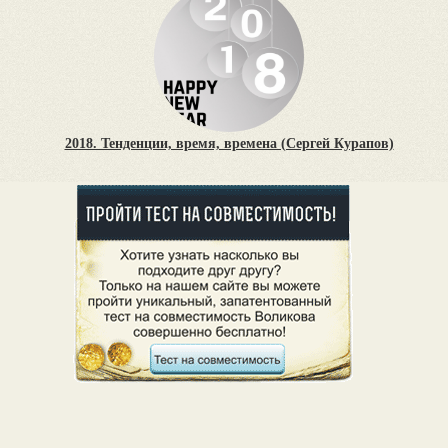
2018. Тенденции, время, времена (Сергей Курапов)