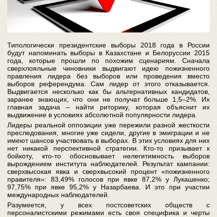
Типологически президентские выборы 2018 года в России
будут напоминать выборы в Казахстане и Белоруссии 2015
года, которые прошли по похожим сценариям. Сначала
сверхлояльные чиновники выдвигают идею пожизненного
правления лидера без выборов или проведения вместо
выборов референдума. Сам лидер от этого отказывается.
Выдвигается несколько как бы альтернативных кандидатов,
заранее знающих, что они не получат больше 1,5–2%. Их
главная задача – найти риторику, которая объяснит их
выдвижение в условиях абсолютной популярности лидера.
Лидеры реальной оппозиции уже пережили разной жесткости
преследования, многие уже сидели, другие в эмиграции и не
имеют шансов участвовать в выборах. В этих условиях для них
нет никакой перспективной стратегии. Кто-то призывает к
бойкоту, кто-то обосновывает нелегитимность выборов
вырождением института наблюдателей. Результат кампании:
сверхвысокая явка и сверхвысокий процент «пожизненного
правителя»: 83,49% голосов при явке 87,2% у Лукашенко;
97,75% при явке 95,2% у Назарбаева. И это при участии
международных наблюдателей.
Разумеется, у всех постсоветских обществ с
персоналистскими режимами есть своя специфика и черты