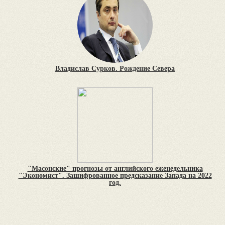
Владислав Сурков. Рождение Севера
"Масонские" прогнозы от английского еженедельника
"Экономист". Зашифрованное предсказание Запада на 2022
год.