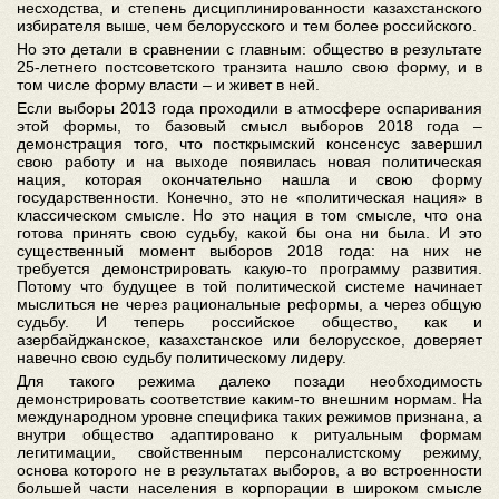
несходства, и степень дисциплинированности казахстанского
избирателя выше, чем белорусского и тем более российского.
Но это детали в сравнении с главным: общество в результате
25-летнего постсоветского транзита нашло свою форму, и в
том числе форму власти – и живет в ней.
Если выборы 2013 года ⁠проходили ⁠в атмосфере оспаривания
этой формы, то ⁠базовый смысл выборов 2018 ⁠года –
демонстрация того, что посткрымский консенсус завершил
свою ⁠работу и на выходе появилась новая политическая
нация, которая окончательно нашла и свою форму
государственности. Конечно, это не «политическая нация» в
классическом смысле. Но это нация в том смысле, что она
готова принять свою судьбу, какой бы она ни была. И это
существенный момент выборов 2018 года: на них не
требуется демонстрировать какую-то программу развития.
Потому что будущее в той политической системе начинает
мыслиться не через рациональные реформы, а через общую
судьбу. И теперь российское общество, как и
азербайджанское, казахстанское или белорусское, доверяет
навечно свою судьбу политическому лидеру.
Для такого режима далеко позади необходимость
демонстрировать соответствие каким-то внешним нормам. На
международном уровне специфика таких режимов признана, а
внутри общество адаптировано к ритуальным формам
легитимации, свойственным персоналистскому режиму,
основа которого не в результатах выборов, а во встроенности
большей части населения в корпорации в широком смысле