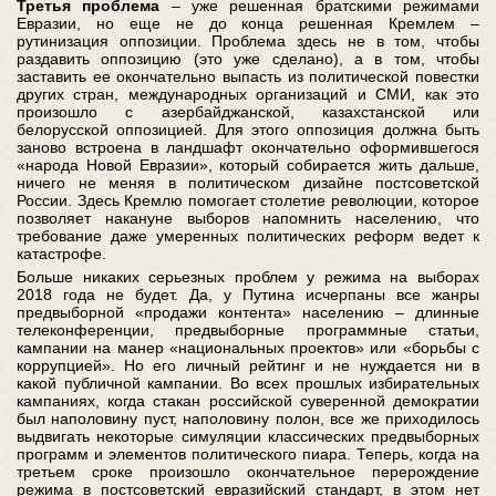
Третья проблема
– уже решенная братскими режимами
Евразии, но еще не до конца решенная Кремлем –
рутинизация оппозиции. Проблема здесь не в том, чтобы
раздавить оппозицию (это уже сделано), а в том, чтобы
заставить ее окончательно выпасть из политической повестки
других стран, международных организаций и СМИ, как это
произошло с азербайджанской, казахстанской или
белорусской оппозицией. Для этого оппозиция должна быть
заново встроена в ландшафт окончательно оформившегося
«народа Новой Евразии», который собирается жить дальше,
ничего не меняя в политическом дизайне постсоветской
России. Здесь Кремлю помогает столетие революции, которое
позволяет накануне выборов напомнить населению, что
требование даже умеренных политических реформ ведет к
катастрофе.
Больше никаких серьезных проблем у режима на выборах
2018 года не будет. Да, у Путина исчерпаны все жанры
предвыборной «продажи контента» населению – длинные
телеконференции, предвыборные программные статьи,
кампании на манер «национальных проектов» или «борьбы с
коррупцией». Но его личный рейтинг и не нуждается ни в
какой публичной кампании. Во всех прошлых избирательных
кампаниях, когда стакан российской суверенной демократии
был наполовину пуст, наполовину полон, все же приходилось
выдвигать некоторые симуляции классических предвыборных
программ и элементов политического пиара. Теперь, когда на
третьем сроке произошло окончательное перерождение
режима в постсоветский евразийский стандарт, в этом нет