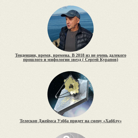
Тенденции, время, времена. В 2018 из не очень далекого
прошлого и мифологии звезд ( Сергей Курапов)
Телескоп Джеймса Уэбба придет на смену «Хабблу»