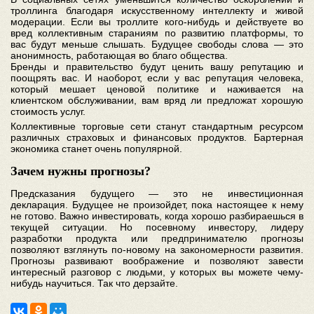
троллинга благодаря искусственному интеллекту и живой
модерации. Если вы троллите кого-нибудь и действуете во
вред коллективным стараниям по развитию платформы, то
вас будут меньше слышать. Будущее свободы слова — это
анонимность, работающая во благо общества.
Бренды и правительство будут ценить вашу репутацию и
поощрять вас. И наоборот, если у вас репутация человека,
который мешает ценовой политике и наживается на
клиентском обслуживании, вам вряд ли предложат хорошую
стоимость услуг.
Коллективные торговые сети станут стандартным ресурсом
различных страховых и финансовых продуктов. Бартерная
экономика станет очень популярной.
Зачем нужны прогнозы?
Предсказания будущего — это не инвестиционная
декларация. Будущее не произойдет, пока настоящее к нему
не готово. Важно инвестировать, когда хорошо разбираешься в
текущей ситуации. Но посевному инвестору, лидеру
разработки продукта или предпринимателю прогнозы
позволяют взглянуть по-новому на закономерности развития.
Прогнозы развивают воображение и позволяют завести
интересный разговор с людьми, у которых вы можете чему-
нибудь научиться. Так что дерзайте.