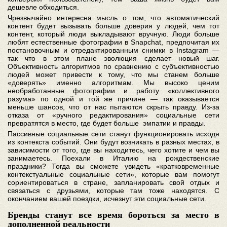
дешевле обходиться.
Чрезвычайно интересна мысль о том, что автоматический
контент будет вызывать больше доверия у людей, чем тот
контент, который люди выкладывают вручную. Люди больше
любят естественные фотографии в Snapchat, предпочитая их
постановочным и отредактированным снимки в Instagram —
так что в этом плане эволюция сделает новый шаг.
Объективность алгоритмов по сравнению с субъективностью
людей может привести к тому, что мы станем больше
«доверять» именно алгоритмам. Мы высоко ценим
необработанные фотографии и работу «коллективного
разума» по одной и той же причине — так оказывается
меньше шансов, что от нас пытаются скрыть правду. Из-за
отказа от «ручного редактирования» социальные сети
превратятся в место, где будет больше эмпатии и правды.
Пассивные социальные сети станут функционировать исходя
из контекста событий. Они будут возникать в разных местах, в
зависимости от того, где вы находитесь, чего хотите и чем вы
занимаетесь. Поехали в Италию на рождественские
праздники? Тогда вы сможете увидеть «кратковременные
контекстуальные социальные сети», которые вам помогут
сориентироваться в стране, запланировать свой отдых и
связаться с друзьями, которые там тоже находятся. С
окончанием вашей поездки, исчезнут эти социальные сети.
Бренды станут все время бороться за место в
дополненной реальности