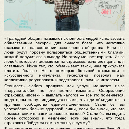
«Трагедией общин» называют склонность людей использовать
общественные ресурсы для личного блага, что негативно
сказывается на состоянии всех членов общества. Если все
люди будут поровну пользоваться общественными благами,
каждый получит свою выгоду. Но этому мешает корысть. Из-за
людей, которые наживаются на страховке, взлетают цены для
остальных. Из-за тех, кто обманывает такси, нам приходится
платить больше. Но с помощью большей открытости и
искусственного интеллекта технологии позволят нам
коллективно регулировать и подстраивать личные интересы.
Стоимость любого продукта или услуги меняется из-за
«нарушителей», но это можно изменить. Оформление
страховки, ипотеки и выплата налогов — все это поменяется,
когда цены станут индивидуальными, а люди объединятся в
крупные сообщества единомышленников. Стали бы вы
употреблять больше здоровой пищи, если бы знали, что это
поможет снизить ваши страховые взносы? Стали бы вы водить
более осторожно и медленно, если бы знали, что тогда
страховка обойдется вам в меньшую сумму?
В социальных сетях уменьшится количество оскорблений и