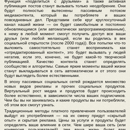
Функция «поделиться с друзьями» а также активная
публикация постов станут вызывать только неодобрение. Они
будут полностью вытеснены пассивным потоком
медиаконтента, который вы потребляете и ваших
повседневных дел. Представим себе круг круглосуточный
канал нашей жизни — он будет самобытным и постоянно
обновляющимся (или автоматически запрограммированным),
к нему в любой момент смогут получить доступ все ваши
друзья (или любой желающий, если вы родились в век
социальной открытости (после 2000 года)). Все попытки что-то
выложить самостоятельно станет воспринимать как
«отредактированный контент», это будет вызывать у людей
негатив, если это, конечно, не будет какой-то творческой
публикацией. Качество контента станет определять
сообщество и алгоритмы. Самые яркие моменты вашей жизни
станут выкладываться в сеть автоматически и от этого они
будут выглядеть более естественными.
В эпоху пассивных социальных сетей рождается множество
новых видов рекламы и прочих социальных продуктов.
Виртуальный рост медиа и продуктов будет происходить
более естественно, в зависимости числа ваших подписчиков.
Чем бы вы ни занимались и какие продукты вы ни потребляли,
об этом все смогут узнать.
Традиционные методы платного привлечения пользователей
выйдут из употребления — на их смену придут «скрытый
опыт» и скрытая реклама. Цены за услуги и продукты будет
определять ваше влияние в сети. Чем шире ваша сеть (или
конверсия пользователей), тем ваша жизнь будет вам