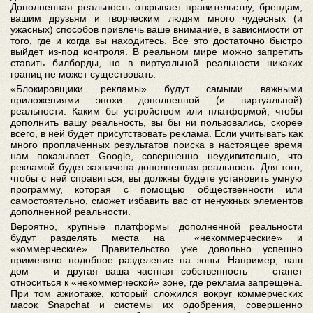
Дополненная реальность открывает правительству, брендам,
вашим друзьям и творческим людям много чудесных (и
ужасных) способов привлечь ваше внимание, в зависимости от
того, где и когда вы находитесь. Все это достаточно быстро
выйдет из-под контроля. В реальном мире можно запретить
ставить билборды, но в виртуальной реальности никаких
границ не может существовать.
«Блокировщики рекламы» будут самыми важными
приложениями эпохи дополненной (и виртуальной)
реальности. Каким бы устройством или платформой, чтобы
дополнить вашу реальность, вы бы ни пользовались, скорее
всего, в ней будет присутствовать реклама. Если учитывать как
много проплаченных результатов поиска в настоящее время
нам показывает Google, совершенно неудивительно, что
рекламой будет захвачена дополненная реальность. Для того,
чтобы с ней справиться, вы должны будете установить умную
программу, которая с помощью общественности или
самостоятельно, сможет избавить вас от ненужных элементов
дополненной реальности.
Вероятно, крупные платформы дополненной реальности
будут разделять места на «некоммерческие» и
«коммерческие». Правительство уже довольно успешно
применяло подобное разделение на зоны. Например, ваш
дом — и другая ваша частная собственность — станет
относиться к «некоммерческой» зоне, где реклама запрещена.
При том ажиотаже, который сложился вокруг коммерческих
масок Snapchat и системы их одобрения, совершенно