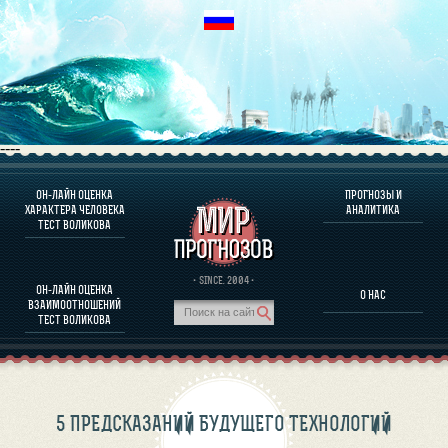
----
ОН-ЛАЙН ОЦЕНКА
ПРОГНОЗЫ И
О ПРОГРАММЕ
ХАРАКТЕРА ЧЕЛОВЕКА
АНАЛИТИКА
ТЕСТ ВОЛИКОВА
ОЦЕНКА ХАРАКТЕРA ЧЕЛОВЕКА
ОЦЕНКА ХАРАКТЕРА ВЫДАЮЩИХСЯ ЛИЧНОСТЕЙ
О ПРОГРАММЕ
· SINCE. 2004 ·
ОН-ЛАЙН ОЦЕНКА
О НАС
ТЕСТ НА СОВМЕСТИМОСТЬ ВОЛИКОВА
ВЗАИМООТНОШЕНИЙ
ПРОГНОЗЫ И АНАЛИТИКА
ТЕСТ ВОЛИКОВА
5 ПРЕДСКАЗАНИЙ БУДУЩЕГО ТЕХНОЛОГИЙ