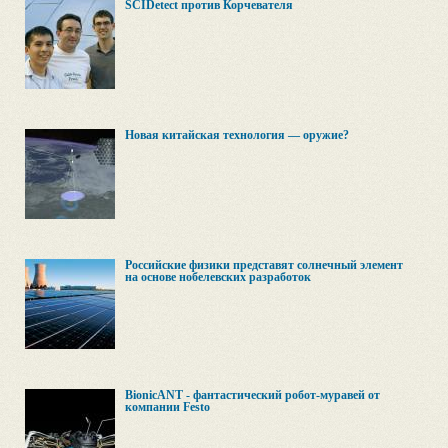
SCIDetect против Корчевателя
Новая китайская технология — оружие?
Российские физики представят солнечный элемент
на основе нобелевских разработок
BionicANT - фантастический робот-муравей от
компании Festo