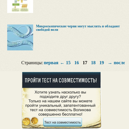
Микроскопические черви могут мыслить и обладают
свободой воли
Страницы:
первая
←
15
16
17
18
19
→
послед