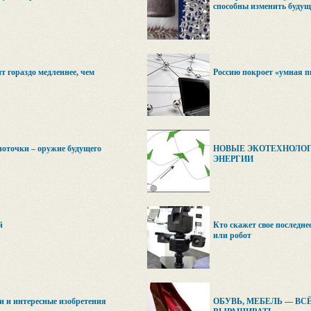
способны изменить будущ
 гораздо медленнее, чем
Россию покроет «умная 
ноточки – оружие будущего
НОВЫЕ ЭКОТЕХНОЛОГ
ЭНЕРГИИ
й
Кто скажет свое последнее
или робот
и и интересные изобретения
ОБУВЬ, МЕБЕЛЬ — ВС