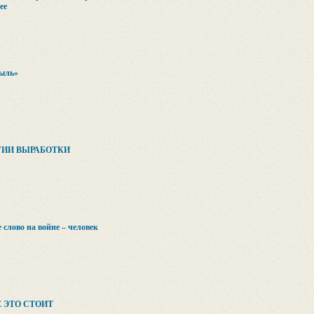
ее
пыль»
ИИ ВЫРАБОТКИ
 слово на войне – человек
Ё ЭТО СТОИТ