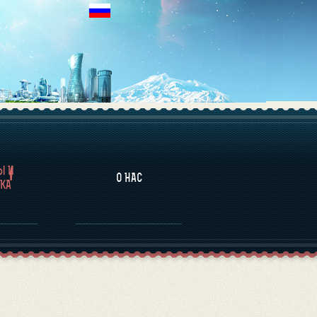
НАЛИТИКА
Ы И
О НАС
КА