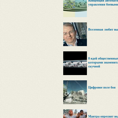
Концепция автомати
управления боевыми
Вселенная любит в
8 идей общественных
которыми знаменит
скучной
Цифровое поле боя
Мантра опреснит во