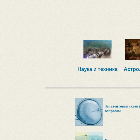
Наука и техника
Астро
Запатентован «конст
вопросом