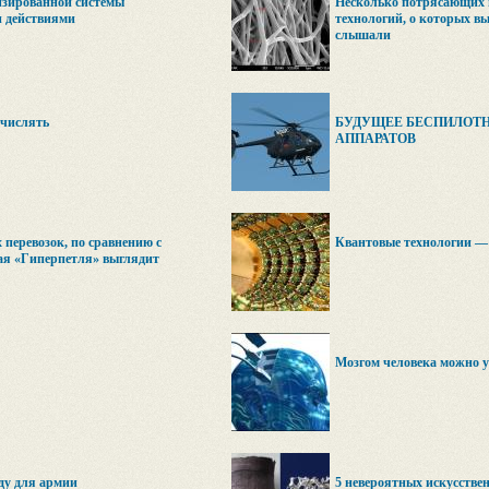
зированной системы
Несколько потрясающих 
 действиями
технологий, о которых вы
слышали
ычислять
БУДУЩЕЕ БЕСПИЛОТ
АППАРАТОВ
 перевозок, по сравнению с
Квантовые технологии — 
ая «Гиперпетля» выглядит
Мозгом человека можно у
ду для армии
5 невероятных искусстве