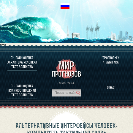
----
ОН-ЛАЙН ОЦЕНКА
ПРОГНОЗЫ И
О ПРОГРАММЕ
ХАРАКТЕРА ЧЕЛОВЕКА
АНАЛИТИКА
ТЕСТ ВОЛИКОВА
ОЦЕНКА ХАРАКТЕРA ЧЕЛОВЕКА
ОЦЕНКА ХАРАКТЕРА ВЫДАЮЩИХСЯ ЛИЧНОСТЕЙ
О ПРОГРАММЕ
· SINCE. 2004 ·
ОН-ЛАЙН ОЦЕНКА
О НАС
ТЕСТ НА СОВМЕСТИМОСТЬ ВОЛИКОВА
ВЗАИМООТНОШЕНИЙ
ПРОГНОЗЫ И АНАЛИТИКА
ТЕСТ ВОЛИКОВА
АЛЬТЕРНАТИВНЫЕ ИНТЕРФЕЙСЫ ЧЕЛОВЕК-