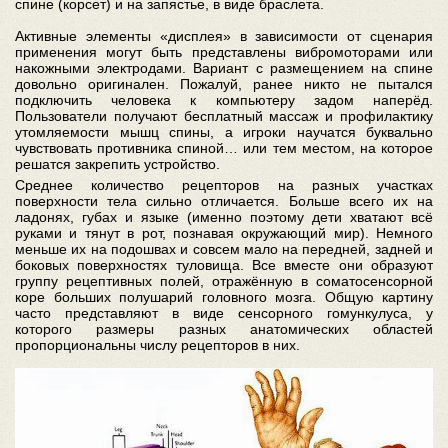
спине (корсет) и на запястье, в виде браслета.
Активные элементы «дисплея» в зависимости от сценария
применения могут быть представлены вибромоторами или
накожными электродами. Вариант с размещением на спине
довольно оригинален. Пожалуй, ранее никто не пытался
подключить человека к компьютеру задом наперёд.
Пользователи получают бесплатный массаж и профилактику
утомляемости мышц спины, а игроки научатся буквально
чувствовать противника спиной… или тем местом, на которое
решатся закрепить устройство.
Среднее количество рецепторов на разных участках
поверхности тела сильно отличается. Больше всего их на
ладонях, губах и языке (именно поэтому дети хватают всё
руками и тянут в рот, познавая окружающий мир). Немного
меньше их на подошвах и совсем мало на передней, задней и
боковых поверхностях туловища. Все вместе они образуют
группу рецептивных полей, отражённую в соматосенсорной
коре больших полушарий головного мозга. Общую картину
часто представляют в виде сенсорного гомункулуса, у
которого размеры разных анатомических областей
пропорциональны числу рецепторов в них.