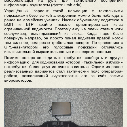
Вибронакладки на руль для тактильного восприятия
информации водителем (фото: utah.edu)
Упрощённый вариант такой навигации с тактильными
подсказками безо всякой электроники можно было наблюдать
ранее на армейских учениях. Наспех обученному водителю в
БМП и БТР крайне тяжело ориентироваться из-за
ограниченной видимости. Поэтому ему на плечи ставил ноги
сослуживец, выглядывавший из люка. Когда надо было
повернуть направо, он просто пинал водителя правой ногой
тем сильнее, чем резче требовался поворот. По сравнению с
GPS-навигатором его голосовые подсказки отличались
исключительной выразительностью и своевременностью.
Помимо поворотов водителю требуется сообщать и другую
информацию, для кодирования которой «тактильной азбукой»
потребуется более двух источников сигнала. Одним из ранее
реализованных вариантов стал тактический пояс оператора-
робота, позволяющий «чувствовать» его за счёт восьми
вибромоторов.