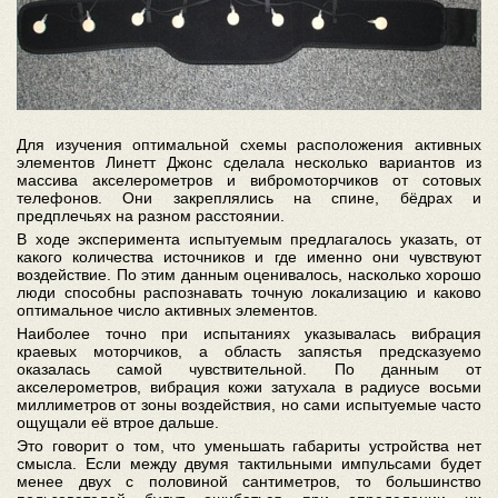
Для изучения оптимальной схемы расположения активных
элементов Линетт Джонс сделала несколько вариантов из
массива акселерометров и вибромоторчиков от сотовых
телефонов. Они закреплялись на спине, бёдрах и
предплечьях на разном расстоянии.
В ходе эксперимента испытуемым предлагалось указать, от
какого количества источников и где именно они чувствуют
воздействие. По этим данным оценивалось, насколько хорошо
люди способны распознавать точную локализацию и каково
оптимальное число активных элементов.
Наиболее точно при испытаниях указывалась вибрация
краевых моторчиков, а область запястья предсказуемо
оказалась самой чувствительной. По данным от
акселерометров, вибрация кожи затухала в радиусе восьми
миллиметров от зоны воздействия, но сами испытуемые часто
ощущали её втрое дальше.
Это говорит о том, что уменьшать габариты устройства нет
смысла. Если между двумя тактильными импульсами будет
менее двух с половиной сантиметров, то большинство