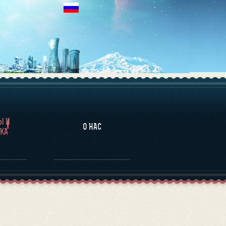
НАЛИТИКА
Ы И
О НАС
КА