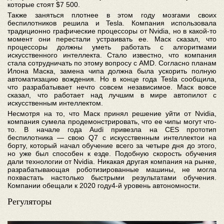
которые стоят $7 500.
Также заняться плотнее в этом году мозгами своих
беспилотников решила и Tesla. Компания использовала
традиционно графические процессоры от Nvidia, но в какой-то
момент они перестали устраивать ее. Маск сказал, что
процессоры должны уметь работать с алгоритмами
искусственного интеллекта. Стало известно, что компания
стала сотрудничать по этому вопросу с AMD. Согласно планам
Илона Маска, замена чипа должна была ускорить полную
автоматизацию вождения. Но в конце года Tesla сообщила,
что разрабатывает нечто совсем независимое. Маск вовсе
сказал, что работает над лучшим в мире автопилот с
искусственным интеллектом.
Несмотря на то, что Маск принял решение уйти от Nvidia,
компания сумела продемонстрировать, что ее чипы могут что-
то. В начале года Audi привезла на CES прототип
беспилотника — свою Q7 с искусственным интеллектои на
борту, который начал обучение всего за четыре дня до этого,
но уже был способен к езде. Подобную скорость обучения
дали технологии от Nvidia. Никакая другая компания на рынке,
разрабатывающая роботизированные машины, не могла
похвастать настолько быстрыми результатами обучения.
Компании обещали к 2020 году4-й уровень автономности.
Регуляторы