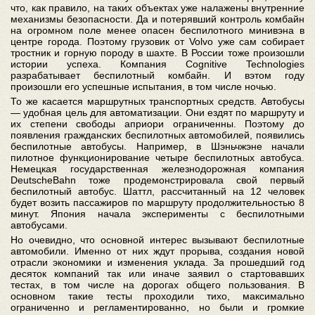
что, как правило, на таких объектах уже налажены внутренние
механизмы безопасности. Да и потерявший контроль комбайн
на огромном поле менее опасен беспилотного минивэна в
центре города. Поэтому грузовик от Volvo уже сам собирает
тростник и горную породу в шахте. В России тоже произошли
истории успеха. Компания Cognitive Technologies
разрабатывает беспилотный комбайн. И вэтом году
произошли его успешные испытания, в том числе ночью.
То же касается маршрутных транспортных средств. Автобусы
— удобная цель для автоматизации. Они ездят по маршруту и
их степени свободы априори ограниченны. Поэтому до
появления гражданских беспилотных автомобилей, появились
беспилотные автобусы. Например, в Шэньчжэне начали
пилотное функционирование четыре беспилотных автобуса.
Немецкая государственная железнодорожная компания
DeutscheBahn тоже продемонстрировала свой первый
беспилотный автобус. Шаттл, рассчитанный на 12 человек
будет возить пассажиров по маршруту продолжительностью 8
минут. Япония начала эксперименты с беспилотными
автобусами.
Но очевидно, что основной интерес вызывают беспилотные
автомобили. Именно от них ждут прорыва, создания новой
отрасли экономики и изменения уклада. За прошедший год
десяток компаний так или иначе заявил о стартовавших
тестах, в том числе на дорогах общего пользования. В
основном такие тесты проходили тихо, максимально
ограниченно и регламентированно, но были и громкие