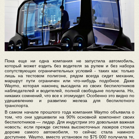
Пока еще ни одна компания не запустила автомобиль,
который может ездить без водителя за рулем и без набора
сопутствующих ограничительных условий - таких как: только
лишь на тестовом полигоне, рядом всегда сидит механик,
маршрут пути ограничен или что-нибудь подобное. Даже
Waymo, которая наконец высадила из своих беспилотников
наблюдателей и водителей, полной свободыне получила. Но,
никаких сомнений, что все к этомуидет. Особенно это видно по
удешевлению и развитию железа для беспилотного
транспорта.
В самом начале прошлого года компания Waymo объявила о
том, что они удешевили на 90% основной компонент своих
беспилотников — лидар. Для индустрии это довольная важная
новость: если прежде система высокоточных лазеров стоила
дороже самого автомобиля, то сейчас стала намного
доступнее. Waymo, вместо установок по $75 000 получила те,