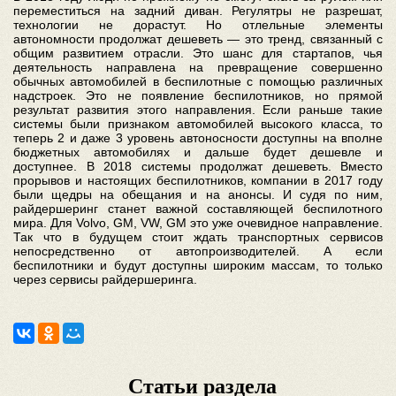
переместиться на задний диван. Регулятры не разрешат,
технологии не дорастут. Но отлельные элементы
автономности продолжат дешеветь — это тренд, связанный с
общим развитием отрасли. Это шанс для стартапов, чья
деятельность направлена на превращение совершенно
обычных автомобилей в беспилотные с помощью различных
надстроек. Это не появление беспилотников, но прямой
результат развития этого направления. Если раньше такие
системы были признаком автомобилей высокого класса, то
теперь 2 и даже 3 уровень автоносности доступны на вполне
бюджетных автомобилях и дальше будет дешевле и
доступнее. В 2018 системы продолжат дешеветь. Вместо
прорывов и настоящих беспилотников, компании в 2017 году
были щедры на обещания и на анонсы. И судя по ним,
райдершеринг станет важной составляющей беспилотного
мира. Для Volvo, GM, VW, GM это уже очевидное направление.
Так что в будущем стоит ждать транспортных сервисов
непосредственно от автопроизводителей. А если
беспилотники и будут доступны широким массам, то только
через сервисы райдершеринга.
Статьи раздела