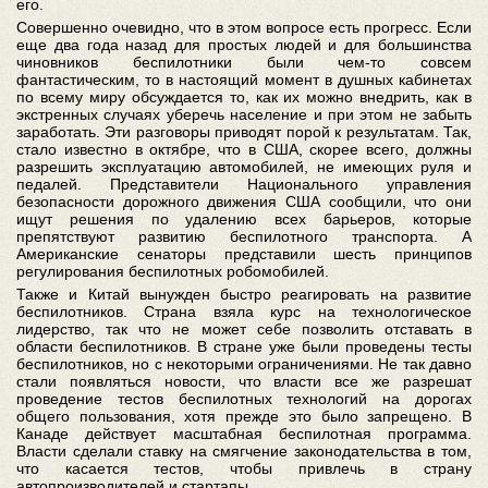
его.
Совершенно очевидно, что в этом вопросе есть прогресс. Если
еще два года назад для простых людей и для большинства
чиновников беспилотники были чем-то совсем
фантастическим, то в настоящий момент в душных кабинетах
по всему миру обсуждается то, как их можно внедрить, как в
экстренных случаях уберечь население и при этом не забыть
заработать. Эти разговоры приводят порой к результатам. Так,
стало известно в октябре, что в США, скорее всего, должны
разрешить эксплуатацию автомобилей, не имеющих руля и
педалей. Представители Национального управления
безопасности дорожного движения США сообщили, что они
ищут решения по удалению всех барьеров, которые
препятствуют развитию беспилотного транспорта. А
Американские сенаторы представили шесть принципов
регулирования беспилотных робомобилей.
Также и Китай вынужден быстро реагировать на развитие
беспилотников. Страна взяла курс на технологическое
лидерство, так что не может себе позволить отставать в
области беспилотников. В стране уже были проведены тесты
беспилотников, но с некоторыми ограничениями. Не так давно
стали появляться новости, что власти все же разрешат
проведение тестов беспилотных технологий на дорогах
общего пользования, хотя прежде это было запрещено. В
Канаде действует масштабная беспилотная программа.
Власти сделали ставку на смягчение законодательства в том,
что касается тестов, чтобы привлечь в страну
автопроизводителей и стартапы.