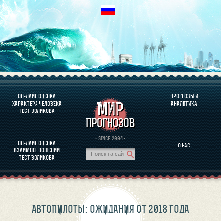
----
ОН-ЛАЙН ОЦЕНКА
ПРОГНОЗЫ И
О ПРОГРАММЕ
ХАРАКТЕРА ЧЕЛОВЕКА
АНАЛИТИКА
ТЕСТ ВОЛИКОВА
ОЦЕНКА ХАРАКТЕРA ЧЕЛОВЕКА
ОЦЕНКА ХАРАКТЕРА ВЫДАЮЩИХСЯ ЛИЧНОСТЕЙ
О ПРОГРАММЕ
· SINCE. 2004 ·
ОН-ЛАЙН ОЦЕНКА
О НАС
ТЕСТ НА СОВМЕСТИМОСТЬ ВОЛИКОВА
ВЗАИМООТНОШЕНИЙ
ПРОГНОЗЫ И АНАЛИТИКА
ТЕСТ ВОЛИКОВА
АВТОПИЛОТЫ: ОЖИДАНИЯ ОТ 2018 ГОДА