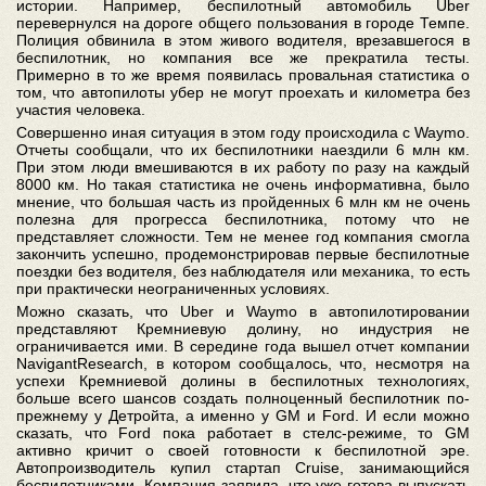
истории. Например, беспилотный автомобиль Uber
перевернулся на дороге общего пользования в городе Темпе.
Полиция обвинила в этом живого водителя, врезавшегося в
беспилотник, но компания все же прекратила тесты.
Примерно в то же время появилась провальная статистика о
том, что автопилоты убер не могут проехать и километра без
участия человека.
Совершенно иная ситуация в этом году происходила с Waymo.
Отчеты сообщали, что их беспилотники наездили 6 млн км.
При этом люди вмешиваются в их работу по разу на каждый
8000 км. Но такая статистика не очень информативна, было
мнение, что большая часть из пройденных 6 млн км не очень
полезна для прогресса беспилотника, потому что не
представляет сложности. Тем не менее год компания смогла
закончить успешно, продемонстрировав первые беспилотные
поездки без водителя, без наблюдателя или механика, то есть
при практически неограниченных условиях.
Можно сказать, что Uber и Waymo в автопилотировании
представляют Кремниевую долину, но индустрия не
ограничивается ими. В середине года вышел отчет компании
NavigantResearch, в котором сообщалось, что, несмотря на
успехи Кремниевой долины в беспилотных технологиях,
больше всего шансов создать полноценный беспилотник по-
прежнему у Детройта, а именно у GM и Ford. И если можно
сказать, что Ford пока работает в стелс-режиме, то GM
активно кричит о своей готовности к беспилотной эре.
Автопроизводитель купил стартап Cruise, занимающийся
беспилотниками. Компания заявила, что уже готова выпускать