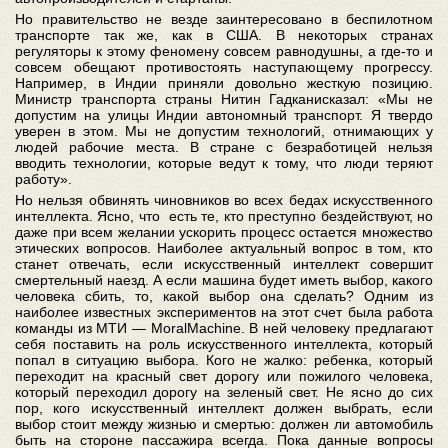
Но правительство не везде заинтересовано в беспилотном
транспорте так же, как в США. В некоторых странах
регуляторы к этому феномену совсем равнодушны, а где-то и
совсем обещают противостоять наступающему прогрессу.
Например, в Индии приняли довольно жесткую позицию.
Министр транспорта страны Нитин Гадканисказал: «Мы не
допустим на улицы Индии автономный транспорт. Я твердо
уверен в этом. Мы не допустим технологий, отнимающих у
людей рабочие места. В стране с безработицей нельзя
вводить технологии, которые ведут к тому, что люди теряют
работу».
Но нельзя обвинять чиновников во всех бедах искусственного
интеллекта. Ясно, что есть те, кто преступно бездействуют, но
даже при всем желании ускорить процесс остается множество
этических вопросов. Наиболее актуальный вопрос в том, кто
станет отвечать, если искусственный интеллект совершит
смертельный наезд. А если машина будет иметь выбор, какого
человека сбить, то, какой выбор она сделать? Одним из
наиболее известных экспериментов на этот счет была работа
команды из МТИ — MoralMachine. В ней человеку предлагают
себя поставить на роль искусственного интеллекта, который
попал в ситуацию выбора. Кого не жалко: ребенка, который
переходит на красный свет дорогу или пожилого человека,
который переходил дорогу на зеленый свет. Не ясно до сих
пор, кого искусственный интеллект должен выбрать, если
выбор стоит между жизнью и смертью: должен ли автомобиль
быть на стороне пассажира всегда. Пока данные вопросы