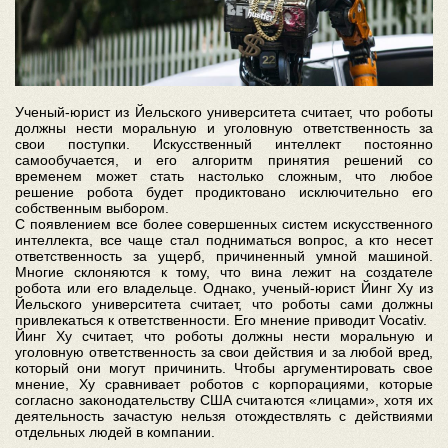
Ученый-юрист из Йельского университета считает, что роботы
должны нести моральную и уголовную ответственность за
свои поступки. Искусственный интеллект постоянно
самообучается, и его алгоритм принятия решений со
временем может стать настолько сложным, что любое
решение робота будет продиктовано исключительно его
собственным выбором.
С появлением все более совершенных систем искусственного
интеллекта, все чаще стал подниматься вопрос, а кто несет
ответственность за ущерб, причиненный умной машиной.
Многие склоняются к тому, что вина лежит на создателе
робота или его владельце. Однако, ученый-юрист Йинг Ху из
Йельского университета считает, что роботы сами должны
привлекаться к ответственности. Его мнение приводит Vocativ.
Йинг Ху считает, что роботы должны нести моральную и
уголовную ответственность за свои действия и за любой вред,
который они могут причинить. Чтобы аргументировать свое
мнение, Ху сравнивает роботов с корпорациями, которые
согласно законодательству США считаются «лицами», хотя их
деятельность зачастую нельзя отождествлять с действиями
отдельных людей в компании.