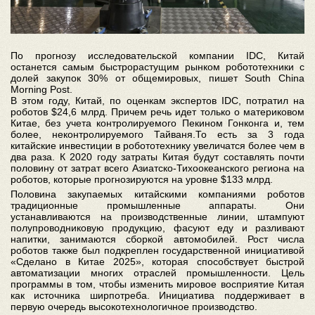
По прогнозу исследовательской компании IDC, Китай
останется самым быстрорастущим рынком робототехники с
долей закупок 30% от общемировых, пишет South China
Morning Post.
В этом году, Китай, по оценкам экспертов IDC, потратил на
роботов $24,6 млрд. Причем речь идет только о материковом
Китае, без учета контролируемого Пекином Гонконга и, тем
более, неконтролируемого Тайваня.То есть за 3 года
китайские инвестиции в робототехнику увеличатся более чем в
два раза. К 2020 году затраты Китая будут составлять почти
половину от затрат всего Азиатско-Тихоокеанского региона на
роботов, которые прогнозируются на уровне $133 млрд.
Половина закупаемых китайскими компаниями роботов
традиционные промышленные аппараты. Они
устанавливаются на производственные линии, штампуют
полупроводниковую продукцию, фасуют еду и разливают
напитки, занимаются сборкой автомобилей. Рост числа
роботов также был подкреплен государственной инициативой
«Сделано в Китае 2025», которая способствует быстрой
автоматизации многих отраслей промышленности. Цель
программы в том, чтобы изменить мировое восприятие Китая
как источника ширпотреба. Инициатива поддерживает в
первую очередь высокотехнологичное производство.