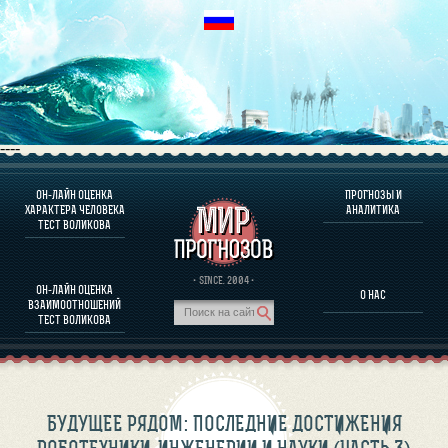
----
ОН-ЛАЙН ОЦЕНКА
ПРОГНОЗЫ И
О ПРОГРАММЕ
ХАРАКТЕРА ЧЕЛОВЕКА
АНАЛИТИКА
ТЕСТ ВОЛИКОВА
ОЦЕНКА ХАРАКТЕРA ЧЕЛОВЕКА
ОЦЕНКА ХАРАКТЕРА ВЫДАЮЩИХСЯ ЛИЧНОСТЕЙ
О ПРОГРАММЕ
· SINCE. 2004 ·
ОН-ЛАЙН ОЦЕНКА
О НАС
ТЕСТ НА СОВМЕСТИМОСТЬ ВОЛИКОВА
ВЗАИМООТНОШЕНИЙ
ПРОГНОЗЫ И АНАЛИТИКА
ТЕСТ ВОЛИКОВА
БУДУЩЕЕ РЯДОМ: ПОСЛЕДНИЕ ДОСТИЖЕНИЯ