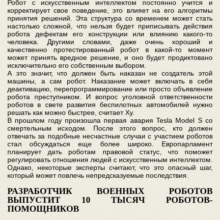
Робот с искусственным интеллектом постоянно учится и
корректирует свое поведение, это влияет на его алгоритмы
принятия решений. Эта структура со временем может стать
настолько сложной, что нельзя будет приписывать действия
робота дефектам его конструкции или влиянию какого-то
человека. Другими словами, даже очень хороший и
качественно протестированный робот в какой-то момент
может принять вредное решение, и оно будет продиктовано
исключительно его собственным выбором.
А это значит, что должен быть наказан не создатель этой
машины, а сам робот. Наказание может включать в себя
деактивацию, перепрограммирование или просто объявление
робота преступником. И вопрос уголовной ответственности
роботов в свете развития беспилотных автомобилей нужно
решать как можно быстрее, считает Ху.
В прошлом году произошла первая авария Tesla Model S со
смертельным исходом. После этого вопрос, кто должен
отвечать за подобные несчастные случаи с участием роботов
стал обсуждаться еще более широко. Европарламент
планирует дать роботам правовой статус, что поможет
регулировать отношения людей с искусственным интеллектом.
Однако, некоторые эксперты считают, что это опасный шаг,
который может повлечь непредсказуемые последствия.
РАЗРАБОТЧИК ВОЕННЫХ РОБОТОВ
ВЫПУСТИТ 10 ТЫСЯЧ РОБОТОВ-
ПОМОЩНИКОВ