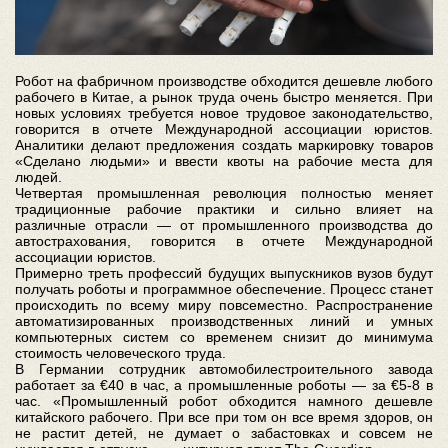
Робот на фабричном производстве обходится дешевле любого
рабочего в Китае, а рынок труда очень быстро меняется. При
новых условиях требуется новое трудовое законодательство,
говорится в отчете Международной ассоциации юристов.
Аналитики делают предложения создать маркировку товаров
«Сделано людьми» и ввести квоты на рабочие места для
людей.
Четвертая промышленная революция полностью меняет
традиционные рабочие практики и сильно влияет на
различные отрасли — от промышленного производства до
автострахования, говорится в отчете Международной
ассоциации юристов.
Примерно треть профессий будущих выпускников вузов будут
получать роботы и программное обеспечение. Процесс станет
происходить по всему миру повсеместно. Распространение
автоматизированных производственных линий и умных
компьютерных систем со временем снизит до минимума
стоимость человеческого труда.
В Германии сотрудник автомобилестроительного завода
работает за €40 в час, а промышленные роботы — за €5-8 в
час. «Промышленный робот обходится намного дешевле
китайского рабочего. При все при том он все время здоров, он
не растит детей, не думает о забастовках и совсем не