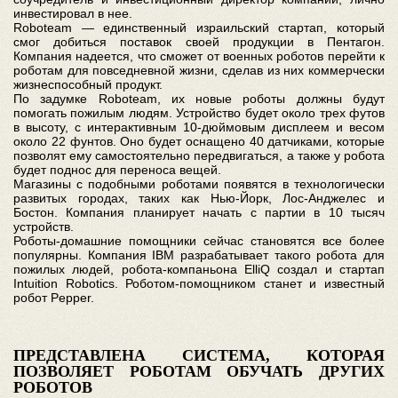
инвестировал в нее.
Roboteam — единственный израильский стартап, который
смог добиться поставок своей продукции в Пентагон.
Компания надеется, что сможет от военных роботов перейти к
роботам для повседневной жизни, сделав из них коммерчески
жизнеспособный продукт.
По задумке Roboteam, их новые роботы должны будут
помогать пожилым людям. Устройство будет около трех футов
в высоту, с интерактивным 10-дюймовым дисплеем и весом
около 22 фунтов. Оно будет оснащено 40 датчиками, которые
позволят ему самостоятельно передвигаться, а также у робота
будет поднос для переноса вещей.
Магазины с подобными роботами появятся в технологически
развитых городах, таких как Нью-Йорк, Лос-Анджелес и
Бостон. Компания планирует начать с партии в 10 тысяч
устройств.
Роботы-домашние помощники сейчас становятся все более
популярны. Компания IBM разрабатывает такого робота для
пожилых людей, робота-компаньона ElliQ создал и стартап
Intuition Robotics. Роботом-помощником станет и известный
робот Pepper.
ПРЕДСТАВЛЕНА СИСТЕМА, КОТОРАЯ
ПОЗВОЛЯЕТ РОБОТАМ ОБУЧАТЬ ДРУГИХ
РОБОТОВ