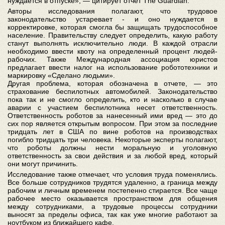
нуждается в отпуске», — цитирует отчет The Guardian.
Авторы исследования полагают, что трудовое
законодательство устаревает - и оно нуждается в
корректировке, которая смогла бы защищать трудоспособное
население. Правительству следует определить, какую работу
станут выполнять исключительно люди. В каждой отрасли
необходимо ввести квоту на определенный процент людей-
рабочих. Также Международная ассоциация юристов
предлагает ввести налог на использование робототехники и
маркировку «Сделано людьми».
Другая проблема, которая обозначена в отчете, — это
страхование беспилотных автомобилей. Законодательство
пока так и не смогло определить, кто и насколько в случае
аварии с участием беспилотника несет ответственность.
Ответственность роботов за нанесенный ими вред — это до
сих пор является открытым вопросом. При этом за последние
тридцать лет в США по вине роботов на производствах
погибло тридцать три человека. Некоторые эксперты полагают,
что роботы должны нести моральную и уголовную
ответственность за свои действия и за любой вред, который
они могут причинить.
Исследование также отмечает, что условия труда поменялись.
Все больше сотрудников трудятся удаленно, а граница между
рабочим и личным временем постепенно стирается. Все чаще
рабочее место оказывается пространством для общения
между сотрудниками, а трудовые процессы сотрудники
выносят за пределы офиса, так как уже многие работают за
ноутбуком из ближайшего кафе.