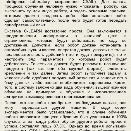
Intelligence Laboratory, сокращенно CSAIL). Для начала
процесса обучения человеку нужно «показать» роботу, как
выполнять ту или иную работу, и задать основные правила,
которым должен следовать робот. Все остальное робот
сделает самостоятельно, после чего будет готов передать
приобретенный опыт.
Система C-LEARN достаточно проста. Она заключается в
предоставлении информации о конечной цели и
ограничениях, которые будут действовать по ходу ее
достижения. Допустим, если робот должен установить в
автомобиль руль и колесо, оператор должен указать не только
последовательность действий (что и куда прикрутить), но и
настроить ряд параметров, по которым робот будет
действовать. То есть он должен будет различать назначение
предмета (так как они оба круглой формы), элементы
креплений и так далее. Затем робот выполняет задачу, а
человек либо одобряет полученный результат и заносит его в
базу данных, либо вносит необходимые коррективы. Кроме
того, в систему заложено два вида обучения: вышеописанное
обучение на примерах и обучение с использованием
алгоритмов высокоуровневого программирования.
После того как робот приобретает необходимые навыки, они
могут передаваться другой машине. В ходе серии
экспериментов было установлено, что в случае обучения
робота человеком процесс обучения был успешным в 100%
случаев, а вот когда робот обучал другого робота, процент
успеха составлял лишь 87,5%. Однако во время испытаний
сотрудники CSAIL обучили робота Optimus обезвреживать