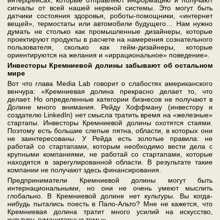
сигналы от всей нашей нервной системы. Это могут быть
датчики состояния здоровья, роботы-помощники, «интернет
вещей», термостаты или автомобили будущего… Нам нужно
думать не столько как промышленные дизайнеры, которые
проектируют продукты в расчете на намерения сознательного
пользователя, сколько как гейм-дизайнеры, которые
ориентируются на желания и «иррациональное» поведение».
Инвесторы Кремниевой долины забывают об остальном
мире
Вот что глава Media Lab говорит о слабостях американского
венчура: «Кремниевая долина прекрасно делает то, что
делает. Но определенные категории бизнесов не получают в
Долине много внимания. Рейду Хоффману (инвестору и
создателю LinkedIn) нет смысла тратить время на «железные»
стартапы. Инвесторы Кремниевой долины охотятся стаями.
Поэтому есть большие слепые пятна, области, в которых они
не заинтересованы. У Рейда есть золотые правила: не
работай со стартапами, которым необходимо вести дела с
крупными компаниями, не работай со стартапами, которые
находятся в зарегулированной области. В результате такие
компании не получают здесь финансирования.
Предприниматели Кремниевой долины могут быть
интернациональными, но они не очень умеют мыслить
глобально. В Кремниевой долине нет культуры. Вы когда-
нибудь пытались поесть в Пало-Альто? Мне не кажется, что
Кремниевая долина тратит много усилий на искусство,
культуру, гуманитарные темы».