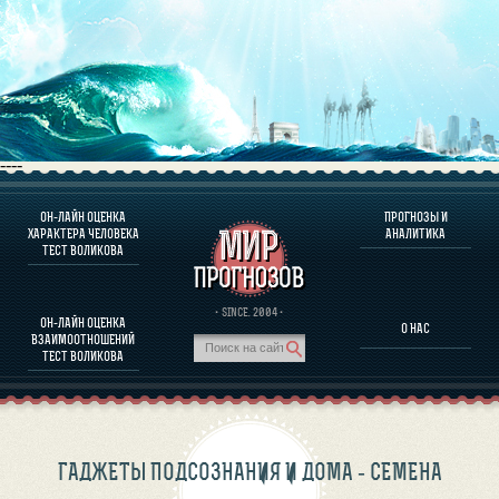
----
ОН-ЛАЙН ОЦЕНКА
ПРОГНОЗЫ И
О ПРОГРАММЕ
ХАРАКТЕРА ЧЕЛОВЕКА
АНАЛИТИКА
ТЕСТ ВОЛИКОВА
ОЦЕНКА ХАРАКТЕРA ЧЕЛОВЕКА
ОЦЕНКА ХАРАКТЕРА ВЫДАЮЩИХСЯ ЛИЧНОСТЕЙ
О ПРОГРАММЕ
· SINCE. 2004 ·
ОН-ЛАЙН ОЦЕНКА
О НАС
ТЕСТ НА СОВМЕСТИМОСТЬ ВОЛИКОВА
ВЗАИМООТНОШЕНИЙ
ПРОГНОЗЫ И АНАЛИТИКА
ТЕСТ ВОЛИКОВА
ГАДЖЕТЫ ПОДСОЗНАНИЯ И ДОМА - СЕМЕНА