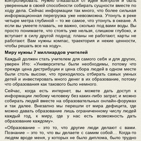
контролировать. Нужно отказаться от идеи контроля и быть
уверенным в своей способности собирать сущности вместе по
ходу дела. Сейчас информации так много, что более сильная
информационная перегрузка уже невозможна. Утонуть в реке
четыре метра глубиной – то же самое, что утонуть в океане. А
если вы умеете плавать, не важно, сколько под вами воды. Вы
просто понимаете, что стоять уже нельзя, слишком глубоко, и
вступает в силу другой подход: планы не работают, карты не
работают. Вам нужны компас, траектория и некие ценности,
чтобы решать все на ходу».
Миру нужны 7 миллиардов учителей
Каждый должен стать учителем для самого себя и для других,
уверен Ито: «Университеты были необходимы, потому что
прежде цена дистрибуции и цена сбора людей в одном месте
были столь высоки, что приходилось отбирать самых умных
детей и инвестировать много денег в их образование, потому
что образования как такового было немного.
Сейчас, когда есть интернет, вы можете дать доступ к
информации любому человеку без каких-либо затрат, и можно
собирать людей вместе на образовательных онлайн-форумах
и так далее. Внезапно мы перешли от мира дефицита, где
можно давать образование лишь ограниченному числу людей
каждый год, к миру, где у нас есть возможность дать
образование каждому».
«Образование – это то, что другие люди делают с вами.
Познание – это то, что вы делаете с самим собой… Когда-то
людям вроде меня, у которых не было диплома, было трудно