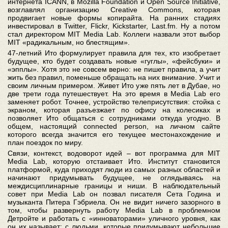
интернета ICANN, в Mozilla Foundation и Open Source Initiative,
возглавлял организацию Creative Commons, которая
продвигает новые формы копирайта. На ранних стадиях
инвестировал в Twitter, Flickr, Kickstarter, Last.fm. Ну а потом
стал директором MIT Media Lab. Коллеги назвали этот выбор
MIT «радикальным, но блестящим».
47-летний Ито формулирует правила для тех, кто изобретает
будущее, кто будет создавать новые «гуглы», «фейсбуки» и
«эпплы». Хотя это не совсем верно: не пишет правила, а учит
жить без правил, поменьше обращать на них внимание. Учит и
своим личным примером. Живет Ито уже пять лет в Дубае, но
две трети года путешествует. На это время в Media Lab его
заменяет робот. Точнее, устройство телеприсутствия: стойка с
экраном, которая разъезжает по офису на колесиках и
позволяет Ито общаться с сотрудниками откуда угодно. В
общем, настоящий connected person, на личном сайте
которого всегда значится его текущее местонахождение и
план поездок по миру.
Связи, контекст, водоворот идей – вот программа для MIT
Media Lab, которую отстаивает Ито. Институт становится
платформой, куда приходят люди из самых разных областей и
начинают придумывать будущее, не оглядываясь на
междисциплинарные границы и ниши. В наблюдательный
совет при Media Lab он позвал писателя Сета Година и
музыканта Питера Гэбриела. Он не видит ничего зазорного в
том, чтобы развернуть работу Media Lab в проблемном
Детройте и работать с «инноваторами» уличного уровня, как
он их называет: с людьми, которые придумывают небольшие