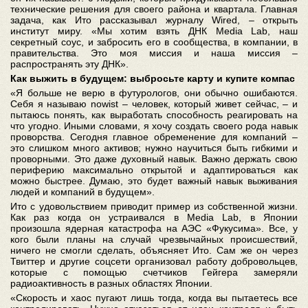
технические решения для своего района и квартала. Главная
задача, как Ито рассказывал журналу Wired, – открыть
институт миру. «Мы хотим взять ДНК Media Lab, наш
секретный соус, и забросить его в сообщества, в компании, в
правительства. Это моя миссия и наша миссия –
распространять эту ДНК».
Как выжить в будущем: выбросьте карту и купите компас
«Я больше не верю в футурологов, они обычно ошибаются.
Себя я называю nowist – человек, который живет сейчас, – и
пытаюсь понять, как выработать способность реагировать на
что угодно. Иными словами, я хочу создать своего рода навык
проворства. Сегодня главное обременение для компаний –
это слишком много активов; нужно научиться быть гибкими и
проворными. Это даже духовный навык. Важно держать свою
периферию максимально открытой и адаптироваться как
можно быстрее. Думаю, это будет важный навык выживания
людей и компаний в будущем».
Ито с удовольствием приводит пример из собственной жизни.
Как раз когда он устраивался в Media Lab, в Японии
произошла ядерная катастрофа на АЭС «Фукусима». Все, у
кого были планы на случай чрезвычайных происшествий,
ничего не смогли сделать, объясняет Ито. Сам же он через
Твиттер и другие соцсети организовал работу добровольцев,
которые с помощью счетчиков Гейгера замеряли
радиоактивность в разных областях Японии.
«Скорость и хаос пугают лишь тогда, когда вы пытаетесь все