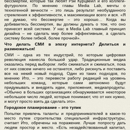
бессмертии, которые так любят Рэй Курцвейл и его коллеги-
футурологи. По мнению главы Media Lab, мечты о
техногенной вечности – это лишь результат необузданного
стремления к эффективности, к максимизации всего и вся. «Я
не думаю, что бессмертие – это хорошо… Когда вы
добиваетесь бессмертия, вы должны думать о том, что оно
принесет всей системе. У нас в Media Lab главный принцип
дизайна – не сделать мир более эффективным, а сделать
систему более гибкой, более прочной».
Что делать СМИ в эпоху интернета? Делиться и
размножаться!
СМИ – одна из тех индустрий, по которым цифровая
революция нанесла большой удар. Традиционные медиа
оказались перед выбором: либо сжиматься и сжиматься, пока
от них совсем ничего не останется, либо рискнуть и поставить
все на некий новый подход. Один из таких подходов, по
мнению Ито, – это перевести работу редакций на уровень
небольших команд, которые сами автономно будут
придумывать и внедрять идеи, приложения, медиапродукты.
«Обычно в больших организациях обнаруживается некоторое
небольшое число людей, которые понимают, что от них нужно,
и могут просто взять да сделать это».
Городское планирование – это тупик
Попытки привлечь таланты и предпринимателей в какое-то
место путем строительства специальной инфраструктуры,
считает Ито, обречены на поражение. Лучше попросту дать
людям простор и место. «Есть незадействованный капитал,