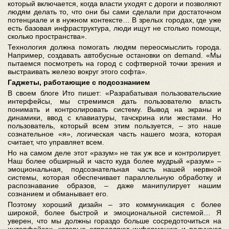
который включается, когда власти уходят с дороги и позволяют
людям делать то, что они бы сами сделали при достаточном
потенциале и в нужном контексте… В зрелых городах, где уже
есть базовая инфраструктура, люди ищут не столько помощи,
сколько пространства».
Технология должна помогать людям переосмыслить города.
Например, создавать автобусные остановки on demand. «Мы
пытаемся посмотреть на город с софтверной точки зрения и
выстраивать железо вокруг этого софта».
Гаджеты, работающие с подсознанием
В своем блоге Ито пишет: «Разрабатывая пользовательские
интерфейсы, мы стремимся дать пользователю власть
понимать и контролировать систему. Вывод на экраны и
динамики, ввод с клавиатуры, тачскрина или жестами. Но
пользователь, который всем этим пользуется, – это наше
сознательное «я», логическая часть нашего мозга, которая
считает, что управляет всем.
Но на самом деле этот «разум» не так уж все и контролирует.
Наш более обширный и часто куда более мудрый «разум» –
эмоциональная, подсознательная часть нашей нервной
системы, которая обеспечивает параллельную обработку и
распознавание образов, – даже манипулирует нашим
сознанием и обманывает его.
Поэтому хороший дизайн – это коммуникация с более
широкой, более быстрой и эмоциональной системой… Я
уверен, что мы должны гораздо больше сосредоточиться на
интерфейсах, которые отправляют информацию и получают