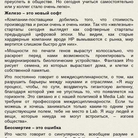
преуспеть в обществе. Но сегодня учиться самостоятельно
или у коллег стало очень легко».
Железо – это новый софт
«Компании-поставщики добились того, что стоимость
производства и риски очень и очень низки. Так что «железные»
стартапы сегодня выглядят как софтверные стартапы
предыдущей цифровой эпохи. Мы видим, как старые
хардверные компании вроде HP вымываются с рынка, мир
вертится слишком быстро для них».
«Мощности по печати генов вырастут колоссально, что
раскроет перед нами возможность проектировать и
модернизировать биологические устройства». Фантазия Ито
рисует семена, из которых вырастают дома, и клетки с
собственной памятью.
Ито постоянно говорит о междисциплинарности, о том, как
разрушить барьеры между науками и отраслями. «Я ищу
процесс, чтобы, по сути, воздвигнуть гигантскую антенну,
благодаря которой уже не упустишь то, что появляется на
горизонте. Это связано и с нашей политикой в Media Lab: мы
требуем от профессоров междисциплинарности. Если ты
можешь и хочешь заниматься только каким-то одним уже
существующим полем, тебе не место в Lab. Я ищу людей и
вещи, которые никуда не могут встроиться, – изгоев
общества».
Бессмертие – это ошибка
Ито часто говорит о сингулярности, всеобщем разуме и