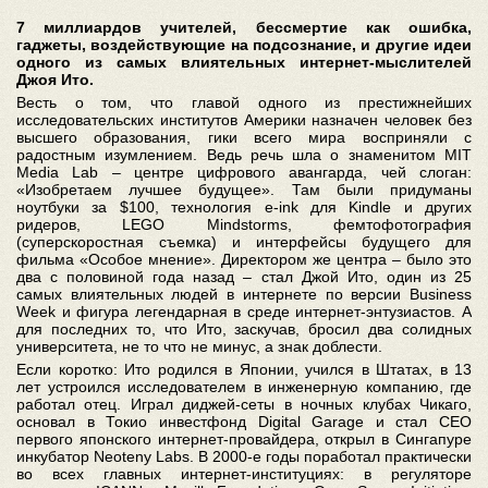
7 миллиардов учителей, бессмертие как ошибка,
гаджеты, воздействующие на подсознание, и другие идеи
одного из самых влиятельных интернет-мыслителей
Джоя Ито.
Весть о том, что главой одного из престижнейших
исследовательских институтов Америки назначен человек без
высшего образования, гики всего мира восприняли с
радостным изумлением. Ведь речь шла о знаменитом MIT
Media Lab – центре цифрового авангарда, чей слоган:
«Изобретаем лучшее будущее». Там были придуманы
ноутбуки за $100, технология e-ink для Kindle и других
ридеров, LEGO Mindstorms, фемтофотография
(суперскоростная съемка) и интерфейсы будущего для
фильма «Особое мнение». Директором же центра – было это
два с половиной года назад – стал Джой Ито, один из 25
самых влиятельных людей в интернете по версии Business
Week и фигура легендарная в среде интернет-энтузиастов. А
для последних то, что Ито, заскучав, бросил два солидных
университета, не то что не минус, а знак доблести.
Если коротко: Ито родился в Японии, учился в Штатах, в 13
лет устроился исследователем в инженерную компанию, где
работал отец. Играл диджей-сеты в ночных клубах Чикаго,
основал в Токио инвестфонд Digital Garage и стал CEO
первого японского интернет-провайдера, открыл в Сингапуре
инкубатор Neoteny Labs. В 2000-е годы поработал практически
во всех главных интернет-институциях: в регуляторе