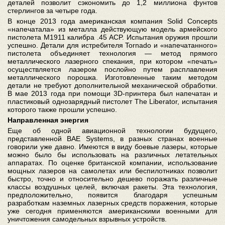
деталей позволит сэкономить до 1,2 миллиона фунтов
стерлингов за четыре года.
В конце 2013 года американская компания Solid Concepts
«напечатала» из металла действующую модель армейского
пистолета M1911 калибра .45 ACP. Испытания оружия прошли
успешно. Детали для истребителя Tornado и «напечатанного»
пистолета объединяет технология — метод прямого
металлического лазерного спекания, при котором «печать»
осуществляется лазером послойно путем расплавления
металлического порошка. Изготовленные таким методом
детали не требуют дополнительной механической обработки.
В мае 2013 года при помощи 3D-принтера был напечатан и
пластиковый однозарядный пистолет The Liberator, испытания
которого также прошли успешно.
Направленная энергия
Еще об одной авиационной технологии будущего,
представленной BAE Systems, в разных странах военные
говорили уже давно. Имеются в виду боевые лазеры, которые
можно было бы использовать на различных летательных
аппаратах. По оценке британской компании, использование
мощных лазеров на самолетах или беспилотниках позволит
быстро, точно и относительно дешево поражать различные
классы воздушных целей, включая ракеты. Эта технология,
предположительно, появится благодаря успешным
разработкам наземных лазерных средств поражения, которые
уже сегодня применяются американскими военными для
уничтожения самодельных взрывных устройств.