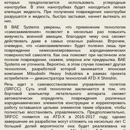
которых предполагается использовать углеродные
нанотрубки. В этих нанотрубках будет находиться легкая
клеящая жидкость. При получении повреждения нанотрубки
разрушатся и жидкость, быстро застывая, начнет вытекать из
них.
В BAE Systems уверены, что применение технологии
«самозаживления» позволит в несколько раз повысить
живучесть военной авиации, благодаря чему она сможет
действовать даже в самых опасных районах. Впрочем,
очевидно, что «самозаживление» будет полезно лишь при
повреждении немеханизированных аэродинамических
поверхностей самолета. Как она поможет при частичном или
полном повреждении, скажем, элерона или предкрылка, BAE
Systems не уточнила. Вероятно, в этом случае поможет другая
технология, разработкой которой занимается японская
компания Mitsubishi Heavy Industries в рамках проекта
истребителя — демонстратора технологий ATD-X Shinshin.
Речь идет о самовосстановлении управления полетом
(SRFCC). Суть этой технологии заключается в том, что
бортовой компьютер летательного аппарата сможет
автоматически определять повреждения различных
аэродинамических элементов конструкции и корректировать
работу оставшихся целыми элементов таким образом, чтобы
полностью восстановить управляемость. Предположительно,
SRFCC появится на ATD-X в 2016-2017 году, однако
завершение ее разработки могут отложить на несколько лет. С
большей долей вероятности она будет реализована на