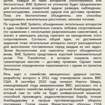
целое. Каждый из таких аппаратов (пилотируемых или
беспилотных, BAE Systems не уточнила) будет предназначен
для выполнения конкретной задачи: разведка, наблюдение,
рекогносцировка, нанесение ударов или доставка провизии.
Пока эти беспилотники объединены, они способны
преодолевать значительные расстояния, экономя топливо.
По оценке BAE Systems, объединение летательных аппаратов
в один позволит значительно снизить лобовое сопротивление
(по сравнению с несколькими разрозненными самолетами), а
значит, и уменьшить расход горючего на преодоление этого
сопротивления. Согласно общей идее, по достижении
заданной точки летательные аппараты смогут разъединяться
для выполнения поставленных перед каждым из них задач.
Затем беспилотники или самолеты смогут объединиться
вновь. BAE Systems представила короткий ознакомительный
ролик The Transformer, в котором показала чисто
гуманитарную миссию — доставку провизии. Однако такая
технология определенное перекликается с одним из проектов
Пентагона.
Речь идет о семействе авиационных ударных систем,
разработку которого в 2011 году планировали начать ВВС
США. В сентябре 2010 года генерал Нортон Шварц,
командовавший тогда американскими ВВС, рассказал, что в
состав нового семейства войдет и дальний бомбардировщик,
который сам по себе не будет универсальной машиной,
способной производить радиоэлектронную борьбу, точную
бомбардировку и прорыв противовоздушной обороны
противника. Годом ранее Министерство обороны США