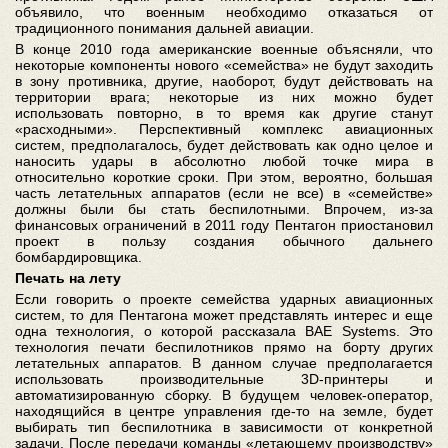
объявило, что военным необходимо отказаться от
традиционного понимания дальней авиации.
В конце 2010 года американские военные объясняли, что
некоторые компоненты нового «семейства» не будут заходить
в зону противника, другие, наоборот, будут действовать на
территории врага; некоторые из них можно будет
использовать повторно, в то время как другие станут
«расходными». Перспективный комплекс авиационных
систем, предполагалось, будет действовать как одно целое и
наносить удары в абсолютно любой точке мира в
относительно короткие сроки. При этом, вероятно, большая
часть летательных аппаратов (если не все) в «семействе»
должны были бы стать беспилотными. Впрочем, из-за
финансовых ограничений в 2011 году Пентагон приостановил
проект в пользу создания обычного дальнего
бомбардировщика.
Печать на лету
Если говорить о проекте семейства ударных авиационных
систем, то для Пентагона может представлять интерес и еще
одна технология, о которой рассказала BAE Systems. Это
технология печати беспилотников прямо на борту других
летательных аппаратов. В данном случае предполагается
использовать производительные 3D-принтеры и
автоматизированную сборку. В будущем человек-оператор,
находящийся в центре управления где-то на земле, будет
выбирать тип беспилотника в зависимости от конкретной
задачи. После передачи команды «летающему производству»