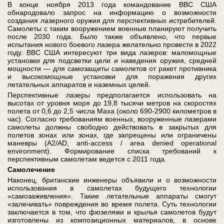
В конце ноября 2013 года командование ВВС США
обнародовало запрос на информацию о возможности
создания лазерного оружия для перспективных истребителей.
Самолеты с таким вооружением военные планируют получить
после 2030 года. Было также объявлено, что первые
испытания нового боевого лазера желательно провести в 2022
году. ВВС США интересуют три вида лазеров: маломощные
установки для подсветки цели и наведения оружия, средней
мощности — для самозащиты самолетов от ракет противника
и высокомощные установки для поражения других
летательных аппаратов и наземных целей.
Перспективные лазеры предполагается использовать на
высотах от уровня моря до 19,8 тысячи метров на скоростях
полета от 0,6 до 2,5 числа Маха (около 690-2900 километров в
час). Согласно требованиям военных, вооруженные лазерами
самолеты должны свободно действовать в закрытых для
полетов зонах или зонах, где запрещены или ограничены
маневры (A2/AD, anti-access / area denied operational
environment). Формирование списка требований к
перспективным самолетам ведется с 2011 года.
Самолечение
Наконец, британские инженеры объявили и о возможности
использования в самолетах будущего технологии
«самозаживления». Такие летательные аппараты смогут
«залечивать» повреждения во время полета. Суть технологии
заключается в том, что фюзеляжи и крылья самолетов будут
изготовлены из композиционных материалов, в основе