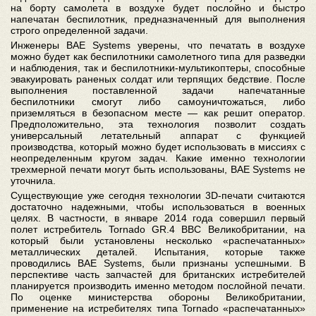
на борту самолета в воздухе будет послойно и быстро
напечатан беспилотник, предназначенный для выполнения
строго определенной задачи.
Инженеры BAE Systems уверены, что печатать в воздухе
можно будет как беспилотники самолетного типа для разведки
и наблюдения, так и беспилотники-мультикоптеры, способные
эвакуировать раненых солдат или терпящих бедствие. После
выполнения поставленной задачи напечатанные
беспилотники смогут либо самоуничтожаться, либо
приземляться в безопасном месте — как решит оператор.
Предположительно, эта технология позволит создать
универсальный летательный аппарат с функцией
производства, который можно будет использовать в миссиях с
неопределенным кругом задач. Какие именно технологии
трехмерной печати могут быть использованы, BAE Systems не
уточнила.
Существующие уже сегодня технологии 3D-печати считаются
достаточно надежными, чтобы использоваться в военных
целях. В частности, в январе 2014 года совершил первый
полет истребитель Tornado GR.4 ВВС Великобритании, на
который были установлены несколько «распечатанных»
металлических деталей. Испытания, которые также
проводились BAE Systems, были признаны успешными. В
перспективе часть запчастей для британских истребителей
планируется производить именно методом послойной печати.
По оценке министерства обороны Великобритании,
применение на истребителях типа Tornado «распечатанных»