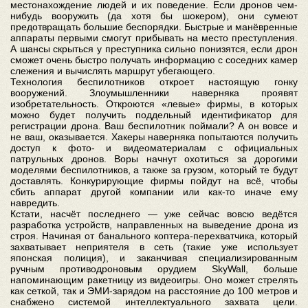
местонахождение людей и их поведение. Если дронов чем-
нибудь вооружить (да хотя бы шокером), они сумеют
предотвращать большие беспорядки. Быстрые и манёвренные
аппараты первыми смогут прибывать на место преступления.
А шансы скрыться у преступника сильно понизятся, если дрон
сможет очень быстро получать информацию с соседних камер
слежения и вычислять маршрут убегающего.
Технология беспилотников откроет настоящую гонку
вооружений. Злоумышленники наверняка проявят
изобретательность. Откроются «левые» фирмы, в которых
можно будет получить поддельный идентификатор для
регистрации дрона. Ваш беспилотник поймали? А он вовсе и
не ваш, оказывается. Хакеры наверняка попытаются получить
доступ к фото- и видеоматериалам с официальных
патрульных дронов. Воры начнут охотиться за дорогими
моделями беспилотников, а также за грузом, который те будут
доставлять. Конкурирующие фирмы пойдут на всё, чтобы
сбить аппарат другой компании или как-то иначе ему
навредить.
Кстати, насчёт последнего — уже сейчас вовсю ведётся
разработка устройств, направленных на выведение дрона из
строя. Начиная от банального коптера-перехватчика, который
захватывает неприятеля в сеть (такие уже использует
японская полиция), и заканчивая специализированным
ручным противодроновым орудием SkyWall, больше
напоминающим ракетницу из видеоигры. Оно может стрелять
как сеткой, так и ЭМИ-зарядом на расстояние до 100 метров и
снабжено системой интеллектуального захвата цели.