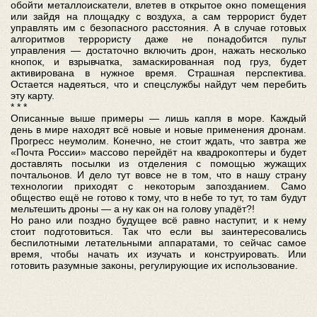
обойти металлоискатели, влетев в открытое окно помещения
или зайдя на площадку с воздуха, а сам террорист будет
управлять им с безопасного расстояния. А в случае готовых
алгоритмов террористу даже не понадобится пульт
управления — достаточно включить дрон, нажать несколько
кнопок, и взрывчатка, замаскированная под груз, будет
активирована в нужное время. Страшная перспектива.
Остается надеяться, что и спецслужбы найдут чем перебить
эту карту.
* * *
Описанные выше примеры — лишь капля в море. Каждый
день в мире находят всё новые и новые применения дронам.
Прогресс неумолим. Конечно, не стоит ждать, что завтра же
«Почта России» массово перейдёт на квадрокоптеры и будет
доставлять посылки из отделения с помощью жужащих
почтальонов. И дело тут вовсе не в том, что в нашу страну
технологии приходят с некоторым запозданием. Само
общество ещё не готово к тому, что в небе то тут, то там будут
мельтешить дроны — а ну как он на голову упадёт?!
Но рано или поздно будущее всё равно наступит, и к нему
стоит подготовиться. Так что если вы заинтересовались
беспилотными летательными аппаратами, то сейчас самое
время, чтобы начать их изучать и конструировать. Или
готовить разумные законы, регулирующие их использование.