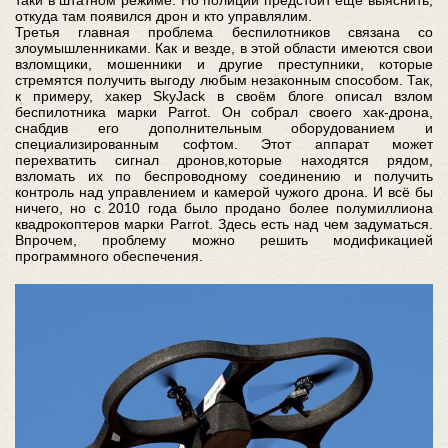
откуда там появился дрон и кто управлялим.
Третья главная проблема беспилотников связана со
злоумышленниками. Как и везде, в этой области имеются свои
взломщики, мошенники и другие преступники, которые
стремятся получить выгоду любым незаконным способом. Так,
к примеру, хакер SkyJack в своём блоге описал взлом
беспилотника марки Parrot. Он собрал своего хак-дрона,
снабдив его дополнительным оборудованием и
специализированным софтом. Этот аппарат может
перехватить сигнал дронов,которые находятся рядом,
взломать их по беспроводному соединению и получить
контроль над управлением и камерой чужого дрона. И всё бы
ничего, но с 2010 года было продано более полумиллиона
квадрокоптеров марки Parrot. Здесь есть над чем задуматься.
Впрочем, проблему можно решить модификацией
программного обеспечения.