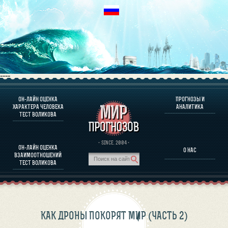
----
ОН-ЛАЙН ОЦЕНКА
ПРОГНОЗЫ И
О ПРОГРАММЕ
ХАРАКТЕРА ЧЕЛОВЕКА
АНАЛИТИКА
ТЕСТ ВОЛИКОВА
ОЦЕНКА ХАРАКТЕРA ЧЕЛОВЕКА
ОЦЕНКА ХАРАКТЕРА ВЫДАЮЩИХСЯ ЛИЧНОСТЕЙ
О ПРОГРАММЕ
· SINCE. 2004 ·
ОН-ЛАЙН ОЦЕНКА
О НАС
ТЕСТ НА СОВМЕСТИМОСТЬ ВОЛИКОВА
ВЗАИМООТНОШЕНИЙ
ПРОГНОЗЫ И АНАЛИТИКА
ТЕСТ ВОЛИКОВА
КАК ДРОНЫ ПОКОРЯТ МИР (ЧАСТЬ 2)