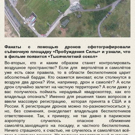
Фанаты с помощью дронов сфотографировали
съёмочную площадку «Пробуждения Силы» и узнали, что
в фильме появится «Тысячелетний сокол»
Во-вторых, кто и каким образом станет контролировать
воздушное пространство? Если для вертолётов и самолётов
уже есть свои правила, то в области беспилотников царит
абсолютный бардак. Кто окажется виноват, если столкнутся в
воздухе два дрона? Или, например, дрон и самолёт? А если
дрон случайно залетит на частную территорию? А если даже у
вас получилось поймать нерадивый квадрокоптер, как его
владельца опознать? Именно для решения таких вопросов и
ввели массовую регистрацию, которая принята в США и в
России. К регистрации дронов можно по-разномотноситься у,
но, без сомнения, онасделает владельцев беспилотников
ответственнее. Так, к примеру, не так давно в парижском
аэропорту случилось опасное сближение
самолёта,заходящего на посадку, и частного беспилотника.
Ничего страшного, к счастью, не случилось и самолётсел всё-
таки в штатном режиме. Но полиции предстоит ещё выяснить,