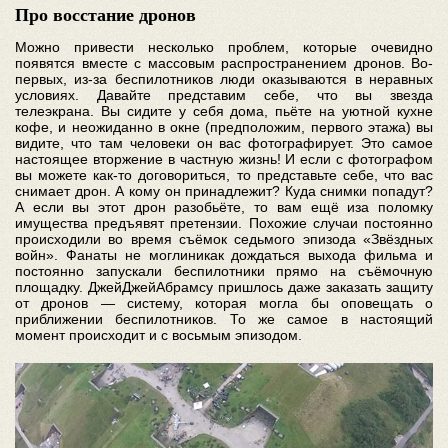
Про восстание дронов
Можно привести несколько проблем, которые очевидно
появятся вместе с массовым распространением дронов. Во-
первых, из-за беспилотников люди оказываются в неравных
условиях. Давайте представим себе, что вы звезда
телеэкрана. Вы сидите у себя дома, пьёте на уютной кухне
кофе, и неожиданно в окне (предположим, первого этажа) вы
видите, что там человеки он вас фотографирует. Это самое
настоящее вторжение в частную жизнь! И если с фотографом
вы можете как-то договориться, то представьте себе, что вас
снимает дрон. А кому он принадлежит? Куда снимки попадут?
А если вы этот дрон разобьёте, то вам ещё иза поломку
имущества предъявят претензии. Похожие случаи постоянно
происходили во время съёмок седьмого эпизода «Звёздных
войн». Фанаты не моглиникак дождаться выхода фильма и
постоянно запускали беспилотники прямо на съёмочную
площадку. ДжейДжейАбрамсу пришлось даже заказать защиту
от дронов — систему, которая могла бы оповещать о
приближении беспилотников. То же самое в настоящий
момент происходит и с восьмым эпизодом.