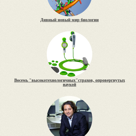
Дивный новый мир биологии
Восемь "высокотехнологичных"страхов, опровергнутых
наукой