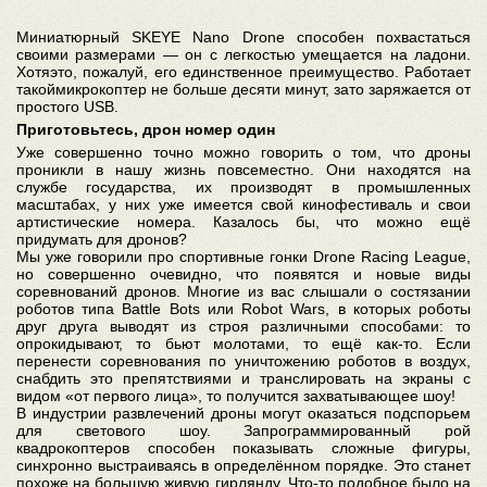
Миниатюрный SKEYE Nano Drone способен похвастаться
своими размерами — он с легкостью умещается на ладони.
Хотяэто, пожалуй, его единственное преимущество. Работает
такоймикрокоптер не больше десяти минут, зато заряжается от
простого USB.
Приготовьтесь, дрон номер один
Уже совершенно точно можно говорить о том, что дроны
проникли в нашу жизнь повсеместно. Они находятся на
службе государства, их производят в промышленных
масштабах, у них уже имеется свой кинофестиваль и свои
артистические номера. Казалось бы, что можно ещё
придумать для дронов?
Мы уже говорили про спортивные гонки Drone Racing League,
но совершенно очевидно, что появятся и новые виды
соревнований дронов. Многие из вас слышали о состязании
роботов типа Battle Bots или Robot Wars, в которых роботы
друг друга выводят из строя различными способами: то
опрокидывают, то бьют молотами, то ещё как-то. Если
перенести соревнования по уничтожению роботов в воздух,
снабдить это препятствиями и транслировать на экраны с
видом «от первого лица», то получится захватывающее шоу!
В индустрии развлечений дроны могут оказаться подспорьем
для светового шоу. Запрограммированный рой
квадрокоптеров способен показывать сложные фигуры,
синхронно выстраиваясь в определённом порядке. Это станет
похоже на большую живую гирлянду. Что-то подобное было на