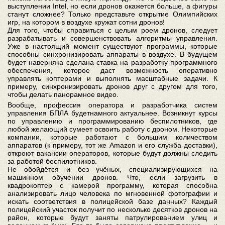
выступлении Intel, но если дронов окажется больше, а фигуры
станут сложнее? Только представьте открытие Олимпийских
игр, на котором в воздухе кружат сотни дронов!
Для того, чтобы справиться с целым роем дронов, следует
разрабатывать и совершенствовать алгоритмы управления.
Уже в настоящий момент существуют программы, которые
способны синхронизировать аппараты в воздухе. В будущем
будет наверняка сделана ставка на разработку программного
обеспечения, которое даст возможность оперативно
управлять коптерами и выполнять масштабные задачи. К
примеру, синхронизировать дронов друг с другом для того,
чтобы делать панорамное видео.
Вообще, профессия оператора и разработчика систем
управления БПЛА будетнамного актуальнее. Возникнут курсы
по управлению и программированию беспилотников, где
любой желающий сумеет освоить работу с дроном. Некоторые
компании, которые работают с большим количеством
аппаратов (к примеру, тот же Amazon и его служба доставки),
откроют вакансии операторов, которые будут должны следить
за работой беспилотников.
Не обойдётся и без учёных, специализирующихся на
машинном обучении дронов. Что, если загрузить в
квадрокоптер с камерой программу, которая способна
анализировать лицо человека по мгновенной фотографии и
искать соответствия в полицейской базе данных? Каждый
полицейский участок получит по несколько десятков дронов на
район, которые будут заняты патрулированием улиц и