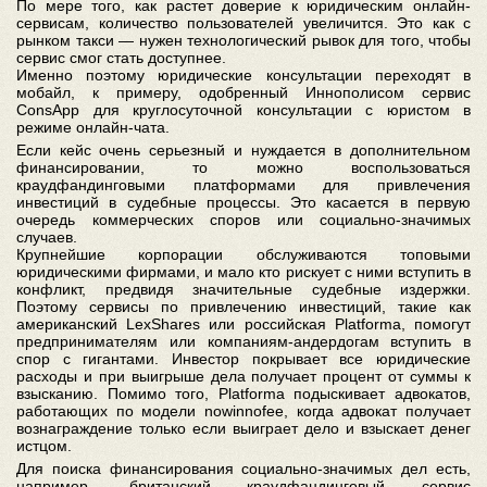
По мере того, как растет доверие к юридическим онлайн-
сервисам, количество пользователей увеличится. Это как с
рынком такси — нужен технологический рывок для того, чтобы
сервис смог стать доступнее.
Именно поэтому юридические консультации переходят в
мобайл, к примеру, одобренный Иннополисом сервис
ConsApp для круглосуточной консультации с юристом в
режиме онлайн-чата.
Если кейс очень серьезный и нуждается в дополнительном
финансировании, то можно воспользоваться
краудфандинговыми платформами для привлечения
инвестиций в судебные процессы. Это касается в первую
очередь коммерческих споров или социально-значимых
случаев.
Крупнейшие корпорации обслуживаются топовыми
юридическими фирмами, и мало кто рискует с ними вступить в
конфликт, предвидя значительные судебные издержки.
Поэтому сервисы по привлечению инвестиций, такие как
американский LexShares или российская Platforma, помогут
предпринимателям или компаниям-андердогам вступить в
спор с гигантами. Инвестор покрывает все юридические
расходы и при выигрыше дела получает процент от суммы к
взысканию. Помимо того, Platforma подыскивает адвокатов,
работающих по модели nowinnofee, когда адвокат получает
вознаграждение только если выиграет дело и взыскает денег
истцом.
Для поиска финансирования социально-значимых дел есть,
например, британский краудфандинговый сервис