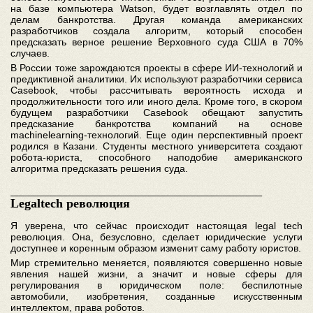
на базе компьютера Watson, будет возглавлять отдел по
делам банкротства. Другая команда американских
разработчиков создала алгоритм, который способен
предсказать верное решение Верховного суда США в 70%
случаев.
В России тоже зарождаются проекты в сфере ИИ-технологий и
предиктивной аналитики. Их используют разработчики сервиса
Casebook, чтобы рассчитывать вероятность исхода и
продолжительности того или иного дела. Кроме того, в скором
будущем разработчики Casebook обещают запустить
предсказание банкротства компаний на основе
machinelearning-технологий. Еще один перспективный проект
родился в Казани. Студенты местного университета создают
робота-юриста, способного наподобие американского
алгоритма предсказать решения суда.
________________________________________
Legaltech революция
Я уверена, что сейчас происходит настоящая legal tech
революция. Она, безусловно, сделает юридические услуги
доступнее и коренным образом изменит саму работу юристов.
Мир стремительно меняется, появляются совершенно новые
явления нашей жизни, а значит и новые сферы для
регулирования в юридическом поле: беспилотные
автомобили, изобретения, созданные искусственным
интеллектом, права роботов.