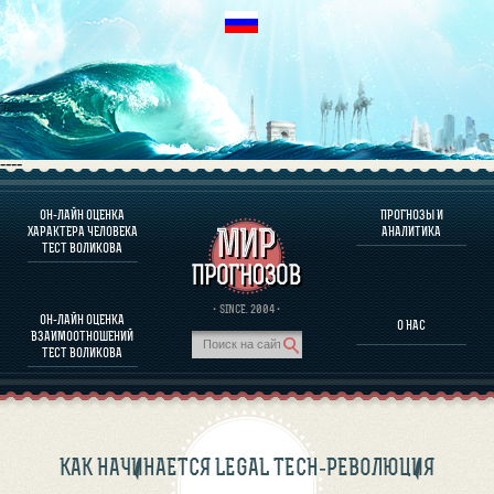
----
ОН-ЛАЙН ОЦЕНКА
ПРОГНОЗЫ И
О ПРОГРАММЕ
ХАРАКТЕРА ЧЕЛОВЕКА
АНАЛИТИКА
ТЕСТ ВОЛИКОВА
ОЦЕНКА ХАРАКТЕРA ЧЕЛОВЕКА
ОЦЕНКА ХАРАКТЕРА ВЫДАЮЩИХСЯ ЛИЧНОСТЕЙ
О ПРОГРАММЕ
· SINCE. 2004 ·
ОН-ЛАЙН ОЦЕНКА
О НАС
ТЕСТ НА СОВМЕСТИМОСТЬ ВОЛИКОВА
ВЗАИМООТНОШЕНИЙ
ПРОГНОЗЫ И АНАЛИТИКА
ТЕСТ ВОЛИКОВА
КАК НАЧИНАЕТСЯ LEGAL TECH-РЕВОЛЮЦИЯ