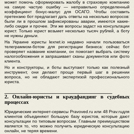
может помочь сформировать жалобу в страховую компанию
на самую частую ошибку — неправильно определенный
коэффициент бонус-малус для ОСАГО. Чтобы составить
претензию бот предлагает дать ответы на несколько вопросов:
были ли в прошлом зафиксированы аварии, имеются какие-
либо скидки и прочее. Эти же вопросы задаст на консультации
юрист. Только юрист возьмет несколько тысяч рублей, а боту
не нужны деньги.
На Украине юристы lexnet.io недавно начали пользоваться
телеграммом-ботом для регистрации бизнеса: сейчас бот
проверяет название компании, он помогает выбрать систему
налогообложения и запрашивает сканы документов или фото
клиента.
Но и конструкторы, и боты выступают только как полезный
инструмент, они делают проще первый шаг в решении
вопроса, но не обладают экспертизой профессионального
юриста.
________________________________________
2. Онлайн-юристы и краудфандинг в судебных
процессах
Юридические интернет-сервисы Pravoved.ru или 48 Prav.ruдля
клиентов объединяют большую базу юристов, которые дают
консультации по типовым вопросам. Главным преимуществом
является то, что можно получить юридическую консультацию
онлайн, не теряя времени.