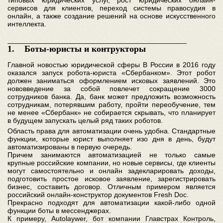
типовых юридических услуг, рост юридических онлайн-
сервисов для клиентов, переход системы правосудия в
онлайн, а также создание решений на основе искусственного
интеллекта.
________________________________________
1. Боты-юристы и контрукторы
Главной новостью юридической сферы В России в 2016 году
оказался запуск робота-юриста «Сбербанком». Этот робот
должен заниматься оформлением исковых заявлений. Это
нововведение за собой повлечет сокращение 3000
сотрудников банка. Да, банк может предложить возможность
сотрудникам, потерявшим работу, пройти переобучение, тем
не менее «Сбербанк» не собирается скрывать, что планирует
в будущем запускать целый ряд таких роботов.
Область права для автоматизации очень удобна. Стандартные
функции, которые юрист выполняет изо дня в день, будут
автоматизированы в первую очередь.
Причем занимаются автоматизацией не только самые
крупные российские компании, но новые сервисы, где клиенты
могут самостоятельно и онлайн задекларировать доходы,
подготовить простое исковое заявление, зарегистрировать
бизнес, составить договор. Отличным примером является
российский онлайн-конструктор документов Fresh Doc.
Прекрасно подходят для автоматизации какой-либо одной
функции боты в мессенджерах.
К примеру, Autolaywer, бот компании Главстрах Контроль,