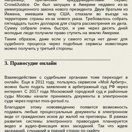
СrowdJustice. Он был запущен в Америке недавно из-за
иммиграционного закона нового президента. Двум братьям из
Йемена, имевшим визу США, отказали во въезде на
территорию страны из-за нового указа. Требовалось собрать
пятнадцать тысяч долларов для старта рассмотрения их дела.
Сумму собрали очень быстро, и уже через десять дней
молодые люди получили право ступить на землю Америки.
Таким образом, даже если у самого истца нет денег для
судебного процесса через подобные сервисы инвестиции
можно получить у третьей стороны.
________________________________________
3. Правосудие онлайн
Взаимодействие с судебными органами тоже переходит в
онлайн. Еще в 2011 году, пользуясь сервисом «Мой Арбитр»,
можно было подать заявление в арбитражный суд РФ через
интернет. С 2017 года Московский городской суд и районные
суды Москвы начали принимать документы в электронном
суде через портал mos-gorsud.ru.
Благодаря этому нововведению появится возможность
подавать любые процессуальные документы в электронном
виде от гражданских исков до жалоб на приговоры. В рамках
развития системы электронного правосудия планируется
видео и аудио-фиксация всех заседаний. Так что ждем
заседаний, слушаний и прений сторон по скайпу.