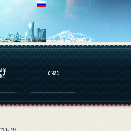
НАЛИТИКА
Ы И
О НАС
КА
ТЬ 2)