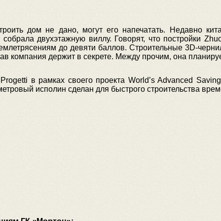
роить дом не дано, могут его напечатать. Недавно кит
 собрала двухэтажную виллу. Говорят, что постройки Zh
землетрясениям до девяти баллов. Строительные 3D-черни
в компания держит в секрете. Между прочим, она планируе
Progetti в рамках своего проекта World’s Advanced Savin
иметровый исполин сделан для быстрого строительства вре