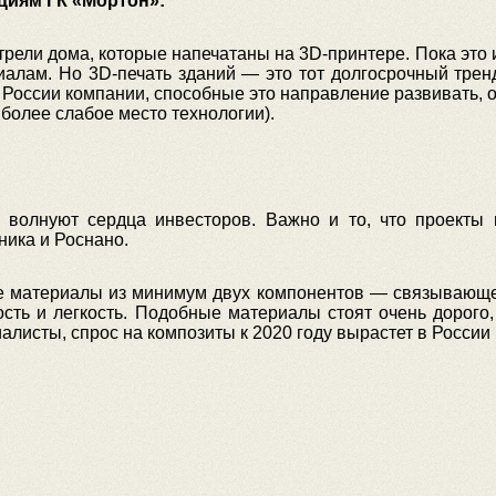
циям ГК «Мортон»:
трели дома, которые напечатаны на 3D-принтере. Пока это 
алам. Но 3D-печать зданий — это тот долгосрочный тренд,
 России компании, способные это направление развивать, 
иболее слабое место технологии).
волнуют сердца инвесторов. Важно и то, что проекты 
ника и Роснано.
е материалы из минимум двух компонентов — связывающе
ть и легкость. Подобные материалы стоят очень дорого,
листы, спрос на композиты к 2020 году вырастет в России 