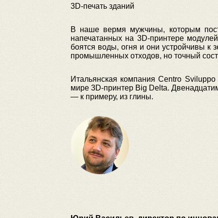
3D-печать зданий
В наше вермя мужчины, которым пост
напечатанных на 3D-принтере модулей
боятся воды, огня и они устройчивы к 
промышленных отходов, но точный соста
Итальянская компания Centro Sviluppo 
мире 3D-принтер Big Delta. Двенадцат
— к примеру, из глины.