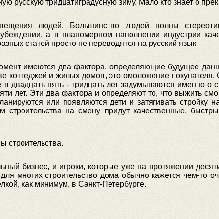
ную русскую тридцатиградусную зиму. Мало кто знает о пре
свещения людей. Большинство людей полны стереоти
реубеждении, а в планомерном наполнении индустрии кач
разных статей просто не переводятся на русский язык.
омент имеются два фактора, определяющие будущее данног
ве коттеджей и жилых домов, это омоложение покупателя. 
 в двадцать пять - тридцать лет задумываются именно о с
яти лет. Эти два фактора и определяют то, что выжить смог
Планируются или появляются дети и затягивать стройку 
ям строительства на смену придут качественные, быстрые
ы строительства.
ный бизнес, и игроки, которые уже на протяжении десят
 для многих строительство дома обычно кажется чем-то о
лкой, как минимум, в Санкт-Петербурге.