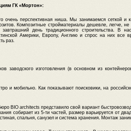
циям ГК «Мортон»:
это очень перспективная ниша. Мы занимаемся сеткой и 
озитов. Композитные стройматериалы дешевле, легче, н
й, завтрашний день традиционного строительства. В н
нской Америки, Европу, Англию и спрос на них все вр
ть раз.
ов заводского изготовления (в основном из контейнеро
ро и мобильно. Как показывают поисковики, на российс
 бюро BIO architects представило свой вариант быстровоз
ания собирает из 5-ти частей, размер варьируется от дв
стиная, спальня, санузел и система хранения. Монтаж заним