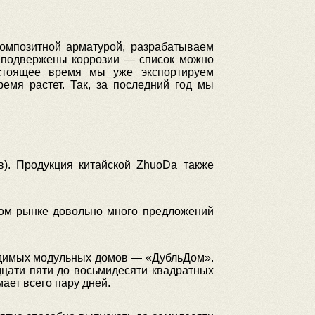
композитной арматурой, разрабатываем
е подвержены коррозии — список можно
астоящее время мы уже экспортируем
емя растет. Так, за последний год мы
в). Продукция китайской ZhuoDa также
ком рынке довольно много предложений
водимых модульных домов — «ДубльДом».
адцати пяти до восьмидесяти квадратных
ает всего пару дней.