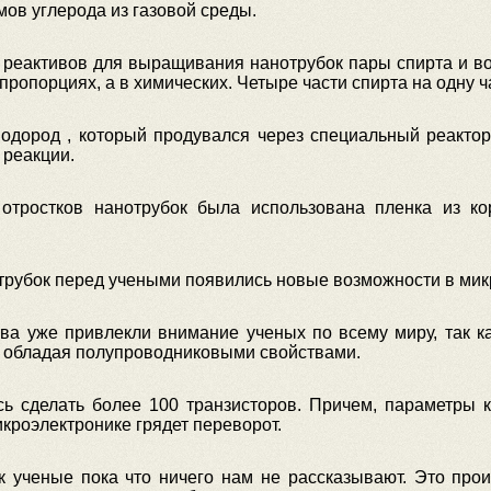
ов углерода из газовой среды.
 реактивов для выращивания нанотрубок пары спирта и вод
ропорциях, а в химических. Четыре части спирта на одну ч
водород , который продувался через специальный реактор
 реакции.
отростков нанотрубок была использована пленка из кор
трубок перед учеными появились новые возможности в мик
ва уже привлекли внимание ученых по всему миру, так ка
, обладая полупроводниковыми свойствами.
сь сделать более 100 транзисторов. Причем, параметры 
икроэлектронике грядет переворот.
 ученые пока что ничего нам не рассказывают. Это прои