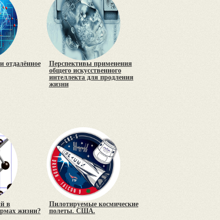
и отдалённое
Перспективы применения
общего искусственного
интеллекта для продления
жизни
й в
Пилотируемые космические
ормах жизни?
полеты. США.