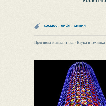
космос,
лифт,
химия
Прогнозы и аналитика
›
Наука и техника