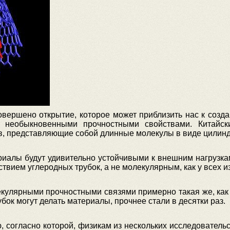
вершено открытие, которое может приблизить нас к созд
 необыкновенными прочностными свойствами. Китайск
ов, представляющие собой длинные молекулы в виде цилинд
иалы будут удивительно устойчивыми к внешним нагрузкам
вием углеродных трубок, а не молекулярным, как у всех и
улярными прочностными связями примерно такая же, как у
бок могут делать материалы, прочнее стали в десятки раз.
, согласно которой, физикам из нескольких исследовательс