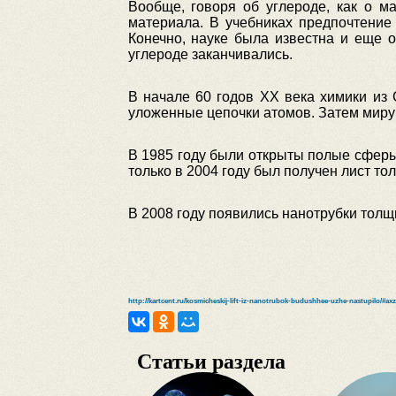
Вообще, говоря об углероде, как о м
материала. В учебниках предпочтение
Конечно, науке была известна и еще 
углероде заканчивались.
В начале 60 годов ХХ века химики из
уложенные цепочки атомов. Затем миру с
В 1985 году были открыты полые сферы,
только в 2004 году был получен лист то
В 2008 году появились нанотрубки толщ
http://kartcent.ru/kosmicheskij-lift-iz-nanotrubok-budushhee-uzhe-nastupilo/#a
Статьи раздела