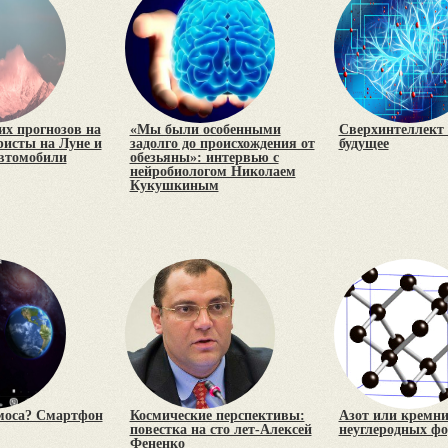
х прогнозов на
«Мы были особенными
Сверхинтеллект 
уристы на Луне и
задолго до происхождения от
будущее
втомобили
обезьяны»: интервью с
нейробиологом Николаем
Кукушкиным
моса? Смартфон
Космические перспективы:
Азот или кремни
повестка на сто лет-Алексей
неуглеродных ф
Фененко