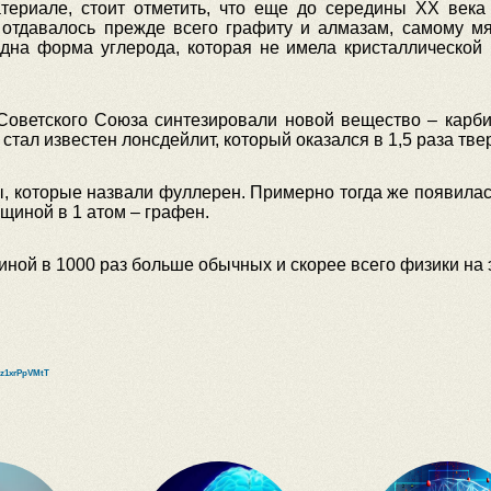
атериале, стоит отметить, что еще до середины XX век
 отдавалось прежде всего графиту и алмазам, самому м
одна форма углерода, которая не имела кристаллической 
 Советского Союза синтезировали новой вещество – карб
тал известен лонсдейлит, который оказался в 1,5 раза тве
 которые назвали фуллерен. Примерно тогда же появилась
лщиной в 1 атом – графен.
иной в 1000 раз больше обычных и скорее всего физики на 
xzz1xrPpVMtT