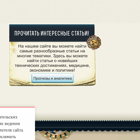
ательских
ях ведения
ителя сайта.
тключить