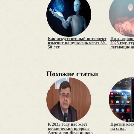
Как искусственный интеллект
Пять хороши
изменит нашу жизнь через 30–
2023 год: т
50 лет
летающие а
Похожие статьи
К 2035 году нас ждет
Против кос
космический прорыв-
на стол!
Александр Железняков