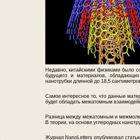
Недавно, китайскими физиками было со
будущего и материалов, обладающих
нанотрубки длинной до 18,5 сантиметр
Самое интересное то, что данные матер
будет обладать межатомным взаимодейст
Разница между межатомным и межмолек
В теории, на основе углеродных нанотру
Журнал NanoLetters опубликовал статью