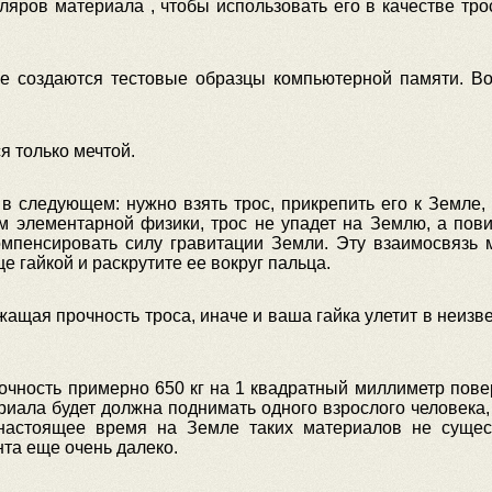
ляров материала , чтобы использовать его в качестве тро
же создаются тестовые образцы компьютерной памяти. Во
я только мечтой.
 следующем: нужно взять трос, прикрепить его к Земле, 
 элементарной физики, трос не упадет на Землю, а повис
омпенсировать силу гравитации Земли. Эту взаимосвязь 
е гайкой и раскрутите ее вокруг пальца.
ащая прочность троса, иначе и ваша гайка улетит в неиз
очность примерно 650 кг на 1 квадратный миллиметр пове
риала будет должна поднимать одного взрослого человека,
настоящее время на Земле таких материалов не существ
нта еще очень далеко.