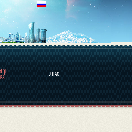
НАЛИТИКА
Ы И
О НАС
КА