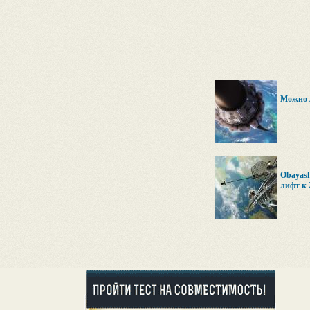
Можно 
Obayash
лифт к 