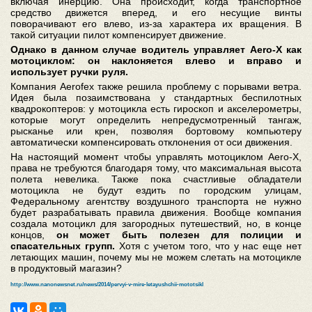
включая инерцию. Она происходит, когда транспортное
средство движется вперед, и его несущие винты
поворачивают его влево, из-за характера их вращения. В
такой ситуации пилот компенсирует движение.
Однако в данном случае водитель управляет Aero-X как
мотоциклом: он наклоняется влево и вправо и
использует ручки руля.
Компания Aerofex также решила проблему с порывами ветра.
Идея была позаимствована у стандартных беспилотных
квадрокоптеров: у мотоцикла есть гироскоп и акселерометры,
которые могут определить непредусмотренный тангаж,
рысканье или крен, позволяя бортовому компьютеру
автоматически компенсировать отклонения от оси движения.
На настоящий момент чтобы управлять мотоциклом Aero-X,
права не требуются благодаря тому, что максимальная высота
полета невелика. Также пока счастливые обладатели
мотоцикла не будут ездить по городским улицам,
Федеральному агентству воздушного транспорта не нужно
будет разрабатывать правила движения. Вообще компания
создала мотоцикл для загородных путешествий, но, в конце
концов,
он может быть полезен для полиции и
спасательных групп.
Хотя с учетом того, что у нас еще нет
летающих машин, почему мы не можем слетать на мотоцикле
в продуктовый магазин?
http://www.nanonewsnet.ru/news/2014/pervyi-v-mire-letayushchii-mototsikl