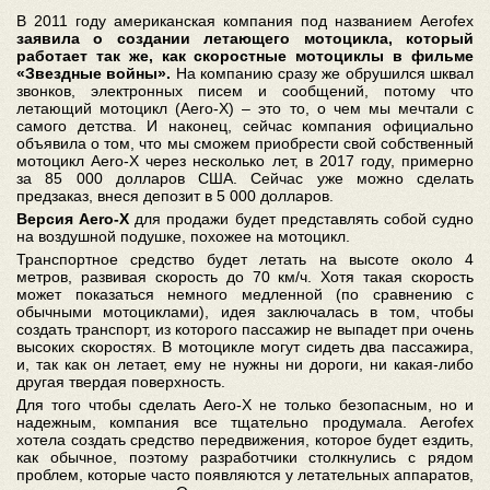
В 2011 году американская компания под названием Aerofex
заявила о создании летающего мотоцикла, который
работает так же, как скоростные мотоциклы в фильме
«Звездные войны».
На компанию сразу же обрушился шквал
звонков, электронных писем и сообщений, потому что
летающий мотоцикл (Aero-X) – это то, о чем мы мечтали с
самого детства. И наконец, сейчас компания официально
объявила о том, что мы сможем приобрести свой собственный
мотоцикл Aero-X через несколько лет, в 2017 году, примерно
за 85 000 долларов США. Сейчас уже можно сделать
предзаказ, внеся депозит в 5 000 долларов.
Версия Aero-X
для продажи будет представлять собой судно
на воздушной подушке, похожее на мотоцикл.
Транспортное средство будет летать на высоте около 4
метров, развивая скорость до 70 км/ч. Хотя такая скорость
может показаться немного медленной (по сравнению с
обычными мотоциклами), идея заключалась в том, чтобы
создать транспорт, из которого пассажир не выпадет при очень
высоких скоростях. В мотоцикле могут сидеть два пассажира,
и, так как он летает, ему не нужны ни дороги, ни какая-либо
другая твердая поверхность.
Для того чтобы сделать Aero-X не только безопасным, но и
надежным, компания все тщательно продумала. Aerofex
хотела создать средство передвижения, которое будет ездить,
как обычное, поэтому разработчики столкнулись с рядом
проблем, которые часто появляются у летательных аппаратов,