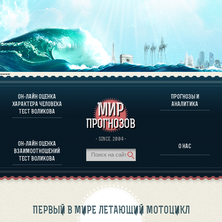
----
ОН-ЛАЙН ОЦЕНКА
ПРОГНОЗЫ И
О ПРОГРАММЕ
ХАРАКТЕРА ЧЕЛОВЕКА
АНАЛИТИКА
ТЕСТ ВОЛИКОВА
ОЦЕНКА ХАРАКТЕРA ЧЕЛОВЕКА
ОЦЕНКА ХАРАКТЕРА ВЫДАЮЩИХСЯ ЛИЧНОСТЕЙ
О ПРОГРАММЕ
· SINCE. 2004 ·
ОН-ЛАЙН ОЦЕНКА
О НАС
ТЕСТ НА СОВМЕСТИМОСТЬ ВОЛИКОВА
ВЗАИМООТНОШЕНИЙ
ПРОГНОЗЫ И АНАЛИТИКА
ТЕСТ ВОЛИКОВА
ПЕРВЫЙ В МИРЕ ЛЕТАЮЩИЙ МОТОЦИКЛ