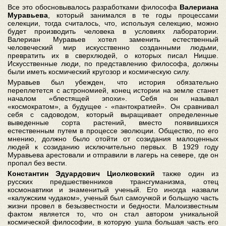
Все это обосновывалось разработками философа
Валериана
Муравьева
, который занимался в те годы процессами
селекции, тогда считалось, что, используя селекцию, можно
будет производить человека в условиях лаборатории.
Валериан Муравьев хотел заменить естественный
человеческий мир искусственно созданными людьми,
превратить их в сверхлюдей, о которых писал Ницше.
Искусственные люди, по представлению философа, должны
были иметь космический кругозор и космическую силу.
Муравьев был убежден, что история обязательно
переплетется с астрономией, конец истории на земле станет
началом «блестящей эпохи». Себя он называл
«космократом», а будущее - «пантократией». Он сравнивал
себя с садоводом, который выращивает определенные
выведенные сорта растений, вместо появившихся
естественным путем в процессе эволюции. Общество, по его
мнению, должно было отойти от созидания малоценных
людей к созиданию исключительно первых. В 1929 году
Муравьева арестовали и отправили в лагерь на севере, где он
пропал без вести.
Константин Эдуардович Циолковский
также один из
русских предшественников трансгуманизма, отец
космонавтики и знаменитый ученый. Его иногда назвали
«калужским чудаком», ученый был самоучкой и большую часть
жизни провел в безызвестности и бедности. Малоизвестным
фактом является то, что он стал автором уникальной
космической философии, в которую ушла большая часть его