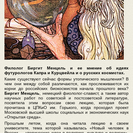
Филолог Биргит Менцель и ее мнение об идеях
футурологов Капра и Курцвейла и о русских космистах.
Какие существуют сейчас формы утопического мышления? В
чем они между собой различаются, как прослеживаются их
корни до российских биокосмистов начала прошлого века?
Биргит Менцель
, немецкий фиололог-славист, а также автор
научных работ по советской и постсоветской литературе,
посвятила этим вопросам свою лекцию, которая была
прочитана в ЦПКиО им. Горького, когда проходил проект
Московской высшей школы социальных и экономических наук
«Открытая среда».
Прошлым летом, когда она читала лекцию в своем
унивеситете, тема которой называлась «Новый человек в
России — утопические идеи в политике, культуре и религии»,