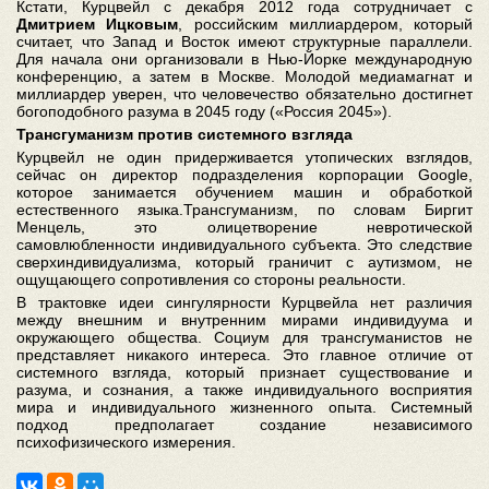
Кстати, Курцвейл с декабря 2012 года сотрудничает с
Дмитрием Ицковым
, российским миллиардером, который
считает, что Запад и Восток имеют структурные параллели.
Для начала они организовали в Нью-Йорке международную
конференцию, а затем в Москве. Молодой медиамагнат и
миллиардер уверен, что человечество обязательно достигнет
богоподобного разума в 2045 году («Россия 2045»).
Трансгуманизм против системного взгляда
Курцвейл не один придерживается утопических взглядов,
сейчас он директор подразделения корпорации Google,
которое занимается обучением машин и обработкой
естественного языка.Трансгуманизм, по словам Биргит
Менцель, это олицетворение невротической
самовлюбленности индивидуального субъекта. Это следствие
сверхиндивидуализма, который граничит с аутизмом, не
ощущающего сопротивления со стороны реальности.
В трактовке идеи сингулярности Курцвейла нет различия
между внешним и внутренним мирами индивидуума и
окружающего общества. Социум для трансгуманистов не
представляет никакого интереса. Это главное отличие от
системного взгляда, который признает существование и
разума, и сознания, а также индивидуального восприятия
мира и индивидуального жизненного опыта. Системный
подход предполагает создание независимого
психофизического измерения.