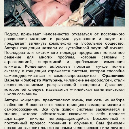
Подход призывает человечество отказаться от постоянного
разделения материи и разума, духовности и науки, он
предлагает взглянуть комплексно на глобальное общество.
Авторы концепции назвали ее «устойчивой паутиной жизни».
Последователи системного подхода предлагают конкретное
решение для многих проблем, которые связаны с
агроэкологией, энергетикой и проблемами изменения
климата. Концепция
autopoiesis
помогает лучше понять
систему, в концепции отражается система, которая способна
самоподдерживаться и самовоспроизводиться.
Франсиско
Варела
и
Умберто Матурана
, чилийские нейробиологи, стали
основоположниками раскрывающей концепции. Движение,
которое ей следует, называется «чилийская когнитивистская
школа сознания».
Авторы концепции представляют жизнь, как сеть из набора
шаблонов. В основе сети лежат принципы самоорганизации и
самопорождения. Вся суть живой системы заключается в
знании, которое обязательно включает в себя процесс
адаптации, никогда непрекращающийся. Бесконечный и
постоянный процесс познания и обучения. Сам феномен
познания выходит далеко за рамки человеческого или другого