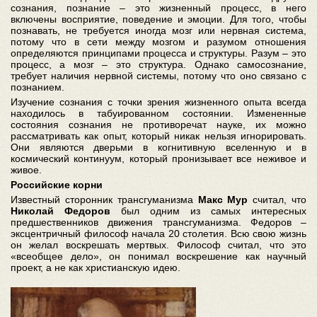
сознания, познание – это жизненный процесс, в него
включены восприятие, поведение и эмоции. Для того, чтобы
познавать, не требуется иногда мозг или нервная система,
потому что в сети между мозгом и разумом отношения
определяются принципами процесса и структуры. Разум – это
процесс, а мозг – это структура. Однако самосознание,
требует наличия нервной системы, потому что оно связано с
познанием.
Изучение сознания с точки зрения жизненного опыта всегда
находилось в табуированном состоянии. Измененные
состояния сознания не противоречат науке, их можно
рассматривать как опыт, который никак нельзя игнорировать.
Они являются дверьми в когнитивную вселенную и в
космический континуум, который пронизывает все неживое и
живое.
Российские корни
Известный сторонник трансгуманизма
Макс Мур
считал, что
Николай Федоров
был одним из самых интересных
предшественников движения трансгуманизма. Федоров –
эксцентричный философ начала 20 столетия. Всю свою жизнь
он желал воскрешать мертвых. Философ считал, что это
«всеобщее дело», он понимал воскрешение как научный
проект, а не как христианскую идею.