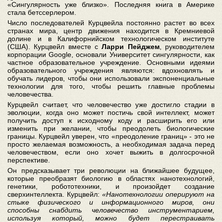
«Сингулярность уже близко». Последняя книга в Америке
стала бетссерлером.
Число последователей Курцвейла постоянно растет во всех
странах мира, центр движения находится в Кремниевой
долине и в Калифорнийском технологическом институте
(США). Курцвейл вместе с
Ларри Пейджем
, руководителем
корпорации Google, основали Университет сингулярности, как
частное образовательное учреждение. Основными идеями
образовательного учреждения являются: вдохновлять и
обучать лидеров, чтобы они использовали экспоненциальные
технологии для того, чтобы решить главные проблемы
человечества.
Курцвейл считает, что человечество уже достигло стадии в
эволюции, когда оно может постичь свой интеллект, может
получить доступ к исходному коду и расширить его или
изменить при желании, чтобы преодолеть биологические
границы. Курцвейл уверен, что «преодоление границ» - это не
просто желаемая возможность, а необходимая задача перед
человечеством, если оно хочет выжить в долгосрочной
перспективе.
Он предсказывает три революции на ближайшее будущее,
которые преобразят биологию в областях нанотехнологий,
генетики, робототехники, и произойдет создание
сверхинтеллекта. Курцвейл:
«Нанотехнологии оперируют на
стыке физического и информационного миров, они
способны снабдить человечество инструментарием,
используя который, можно будет перестраивать