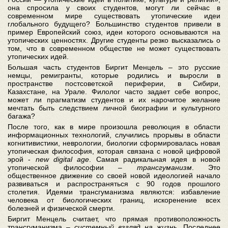
она спросила у своих студентов, могут ли сейчас в
современном мире существовать утопические идеи
глобального будущего? Большинство студентов привели в
пример Европейский союз, идеи которого основываются на
утопических ценностях. Другие студенты резко высказались о
том, что в современном обществе не может существовать
утопических идей.
Большая часть студентов Биргит Менцель – это русские
немцы, ремигранты, которые родились и выросли в
пространстве постсоветской периферии, в Сибири,
Казахстане, на Урале. Филолог часто задает себе вопрос,
может ли прагматизм студентов и их нарочитое желание
мечтать быть следствием личной биографии и культурного
багажа?
После того, как в мире произошла революция в области
информационных технологий, случились прорывы в области
когнитивистики, неврологии, биологии сформировалась новая
утопическая философия, которая связана с новой цифровой
эрой -
new digital age
. Самая радикальная идея в новой
утопической философии –
трансгуманизм
. Это
общественное движение со своей новой идеологией начало
развиваться и распространяться с 90 годов прошлого
столетия. Идеями трансгуманизма являются: избавление
человека от биологических границ, искоренение всех
болезней и физической смерти.
Биргит Менцель считает, что прямая противоположность
трансгуманизма –
системный взгляд на жизнь
. Последнее