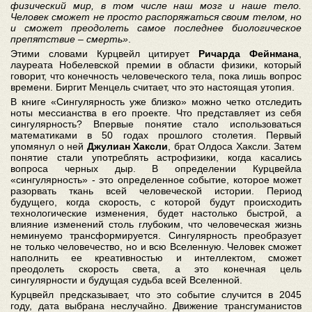
физический мир, в том числе наш мозг и наше тело.
Человек сможет не просто распоряжаться своим телом, но
и сможет преодолеть самое последнее биологическое
препятствие – смерть»
.
Этими словами Курцвейл цитирует
Ричарда Фейнмана
,
лауреата Нобелевской премии в области физики, который
говорит, что конечность человеческого тела, пока лишь вопрос
времени. Биргит Менцель считает, что это настоящая утопия.
В книге «Сингулярность уже близко» можно четко отследить
ноты мессианства в его проекте. Что представляет из себя
сингулярность? Впервые понятие стало использоваться
математиками в 50 годах прошлого столетия. Первый
упомянул о ней
Джулиан Хаксли
, брат Олдоса Хаксли. Затем
понятие стали употреблять астрофизики, когда касались
вопроса черных дыр. В определении Курцвейла
«сингулярность» - это определенное событие, которое может
разорвать ткань всей человеческой истории. Период
будущего, когда скорость, с которой будут происходить
технологические изменения, будет настолько быстрой, а
влияние изменений столь глубоким, что человеческая жизнь
неминуемо трансформируется. Сингулярность преобразует
не только человечество, но и всю Вселенную. Человек сможет
наполнить ее креативностью и интеллектом, сможет
преодолеть скорость света, а это конечная цель
сингулярности и будущая судьба всей Вселенной.
Курцвейл предсказывает, что это событие случится в 2045
году, дата выбрана неслучайно. Движение трансгуманистов