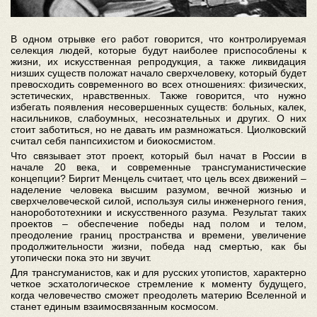
В одном отрывке его работ говорится, что контролируемая
селекция людей, которые будут наиболее приспособлены к
жизни, их искусственная репродукция, а также ликвидация
низших существ положат начало сверхчеловеку, который будет
превосходить современного во всех отношениях: физических,
эстетических, нравственных. Также говорится, что нужно
избегать появления несовершенных существ: больных, калек,
насильников, слабоумных, несознательных и других. О них
стоит заботиться, но не давать им размножаться. Циолковский
считал себя панпсихистом и биокосмистом.
Что связывает этот проект, который был начат в России в
начале 20 века, и современные трансгуманистические
концепции? Биргит Менцель считает, что цель всех движений –
наделение человека высшим разумом, вечной жизнью и
сверхчеловеческой силой, используя силы инженерного гения,
наноробототехники и искусственного разума. Результат таких
проектов – обеспечение победы над полом и телом,
преодоление границ пространства и времени, увеличение
продолжительности жизни, победа над смертью, как бы
утопически пока это ни звучит.
Для трансгуманистов, как и для русских утопистов, характерно
четкое эсхатологическое стремление к моменту будущего,
когда человечество сможет преодолеть материю Вселенной и
станет единым взаимосвязанным космосом.