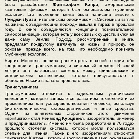
было разработано
Фритьофом Капра
, американским
квантовым физиком, который был основателем глубинной
экологии. Его последняя книга была написана вместе с
Луиджи Луизи
, итальянским биохимиком. «Системный взгляд
на жизнь: объединяющий подход» вышла в тираж в прошлом
году. В книге объединяются концепции познавательной
самоорганизации, которая есть у всех живых существ, включая
даже саму Землю. Подход, рассмотренный в книге,
предлагает по-другому взглянуть на жизнь и природу, он
основан, прежде всего, на том, что необходимо признать
глубинную экологию.
Биргит Менцель решила рассмотреть в своей лекции обе
концепции и трансгуманизм, и системный подход. В своей
лекции она раскрывает схожесть между философским и
историческим мышлением, которое присутствовало в
обществе России в начале прошлого века.
Трансгуманизм
Трансгуманизм относится к радикальным утопическим
движениям, которые занимаются развитием технологий и их
применением для усовершенствования человека, используя
биотехнологические, фармацевтические и иные средства.
Одним из влиятельных сторонников этого движения
«spiritusrex» стал
Рэймонд Курцвейл
, изобретатель, инженер
и предприниматель. Именно им была разработана в 70 годах
прошлого столетия система, которой могли пользоваться
слепые для чтения. Также к его изобретениям относится
синтезатор Kurzweil, который воспроизводил звук, основанный