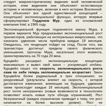
следует макроисторическому видению всей человеческой
истории, этим видением они объясняют естественную
историю и человеческую, включая в него историю Вселенной.
Они объясняют все одной единственной концепцией –
концепцией экспоненциальной функции
, которую впервые
сформулировал
Гордоном Мур
, один из основателей
компании Intel, в 1965 году.
Экспоненциальной функция подчиняется закону Мура, в
первом варианте Мур предсказывал экспоненциальный рост
транзисторов, работающих на интегральных микросхемах, что
означало удвоение числа приборов каждые 18 месяцев.
Ожидалось, что тенденция пойдет на спад. После того, как
транзисторы достигнут предела своего физического
уменьшения, прогнозы Мура, касательно этого момента,
ориентировались на 70 года 20 века.
Курцвейл расширил экспоненциальную концепцию
максимально и вывел свой закон –
ускоряющей отдачи
.
Курцвейл пишет, что
скорость экспоненциального роста
сама по себе теперь экспоненциально возрастает
. Закон
Курцвейла более радикальный в трех отношениях: он
рекурсивный (результаты влияют на скорость, с которой
достигаются изменения, влияющие на будущее, удвоение
также происходит каждые 18 месяцев). Экспоненциальный
рост почти неограничен (новые возможности в технологиях
позволяют искать новые пути обхода ограничений). Рост
безграничный (каждое ограничение приводит к тому, что рост
начинается на более высоком уровне). Рост не