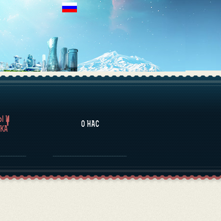
НАЛИТИКА
Ы И
О НАС
КА