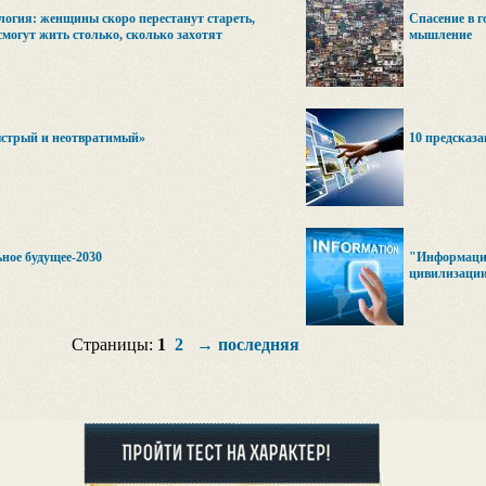
огия: женщины скоро перестанут стареть,
Спасение в г
смогут жить столько, сколько захотят
мышление
ыстрый и неотвратимый»
10 предсказа
ное будущее-2030
"Информацио
цивилизаци
Страницы:
1
2
→
последняя