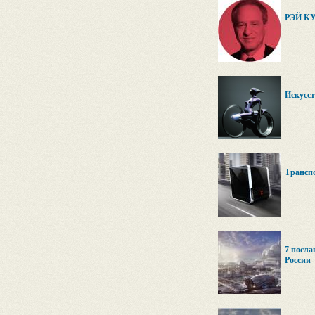
РЭЙ К
Искусст
Транспо
7 посла
России