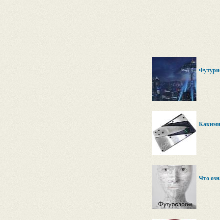
Футури
Какими 
Что озн