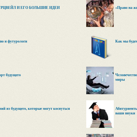
УРЦВЕЙЛ И ЕГО БОЛЬШИЕ ИДЕИ
«Право на жи
во и футурологи
Как мы буде
рт будущего
Человечество
миры
ний из будущего, которые могут коснуться
Абитуриенты 
ваши внуки