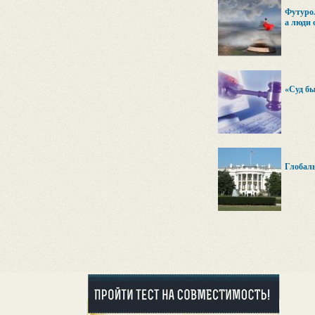
Футурол
а люди 
«Суд б
Глобаль