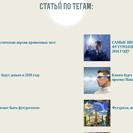
СТАТЬИ ПО ТЕГАМ:
стические версии привычных мест
САМЫЕ ИН
ФУТУРОЛО
2016 ГОДУ
будут деньги в 2020 году
Каким будет 
прогноз Иан
ачает быть футурологом
Футуризм, н