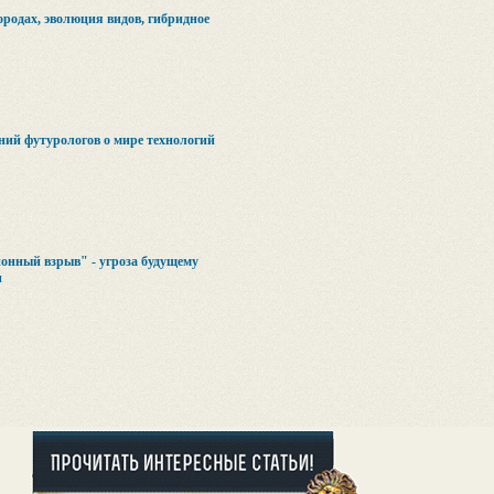
ородах, эволюция видов, гибридное
ний футурологов о мире технологий
нный взрыв" - угроза будущему
и