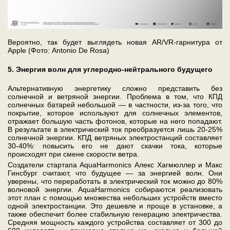
Вероятно, так будет выглядеть новая AR/VR-гарнитура от
Apple (Фото: Antonio De Rosa)
5. Энергия волн для углеродно-нейтрального будущего
Альтернативную энергетику сложно представить без
солнечной и ветряной энергии. Проблема в том, что КПД
солнечных батарей небольшой — в частности, из-за того, что
покрытие, которое используют для солнечных элементов,
отражает большую часть фотонов, которые на него попадают.
В результате в электрический ток преобразуется лишь 20-25%
солнечной энергии. КПД ветряных электростанций составляет
30-40%: повысить его не дают скачки тока, которые
происходят при смене скорости ветра.
Создатели стартапа AquaHarmonics Алекс Хагмюллер и Макс
Гинсбург считают, что будущее — за энергией волн. Они
уверены, что переработать в электрический ток можно до 80%
волновой энергии. AquaHarmonics собираются реализовать
этот план с помощью множества небольших устройств вместо
одной электростанции. Это дешевле и проще в установке, а
также обеспечит более стабильную генерацию электричества.
Средняя мощность каждого устройства составляет от 300 до