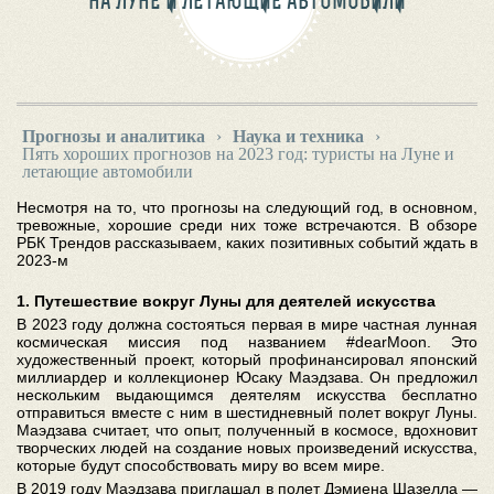
НА ЛУНЕ И ЛЕТАЮЩИЕ АВТОМОБИЛИ
Прогнозы и аналитика
›
Наука и техника
›
Пять хороших прогнозов на 2023 год: туристы на Луне и
летающие автомобили
Несмотря на то, что прогнозы на следующий год, в основном,
тревожные, хорошие среди них тоже встречаются. В обзоре
РБК Трендов рассказываем, каких позитивных событий ждать в
2023-м
1. Путешествие вокруг Луны для деятелей искусства
В 2023 году должна состояться первая в мире частная лунная
космическая миссия под названием #dearMoon. Это
художественный проект, который профинансировал японский
миллиардер и коллекционер Юсаку Маэдзава. Он предложил
нескольким выдающимся деятелям искусства бесплатно
отправиться вместе с ним в шестидневный полет вокруг Луны.
Маэдзава считает, что опыт, полученный в космосе, вдохновит
творческих людей на создание новых произведений искусства,
которые будут способствовать миру во всем мире.
В 2019 году Маэдзава приглашал в полет Дэмиена Шазелла —