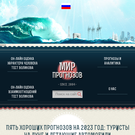
----
ОН-ЛАЙН ОЦЕНКА
ПРОГНОЗЫ И
О ПРОГРАММЕ
ХАРАКТЕРА ЧЕЛОВЕКА
АНАЛИТИКА
ТЕСТ ВОЛИКОВА
ОЦЕНКА ХАРАКТЕРA ЧЕЛОВЕКА
ОЦЕНКА ХАРАКТЕРА ВЫДАЮЩИХСЯ ЛИЧНОСТЕЙ
О ПРОГРАММЕ
· SINCE. 2004 ·
ОН-ЛАЙН ОЦЕНКА
О НАС
ТЕСТ НА СОВМЕСТИМОСТЬ ВОЛИКОВА
ВЗАИМООТНОШЕНИЙ
ПРОГНОЗЫ И АНАЛИТИКА
ТЕСТ ВОЛИКОВА
ПЯТЬ ХОРОШИХ ПРОГНОЗОВ НА 2023 ГОД: ТУРИСТЫ