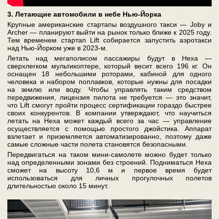
3. Летающие автомобили в небе Нью-Йорка
Крупные американские стартапы воздушного такси — Joby и
Archer — планируют выйти на рынок только ближе к 2025 году.
Тем временем стартап Lift собирается запустить аэротакси
над Нью-Йорком уже в 2023-м.
Летать над мегаполисом пассажиры будут в Hexa —
сверхлегком мультикоптере, который весит всего 196 кг. Он
оснащен 18 небольшими роторами, кабиной для одного
человека и набором поплавков, которые нужны для посадки
на землю или воду. Чтобы управлять таким средством
передвижения, лицензия пилота не требуется — это значит,
что Lift смогут пройти процесс сертификации гораздо быстрее
своих конкурентов. В компании утверждают, что научиться
летать на Hexa может каждый всего за час — управление
осуществляется с помощью простого джойстика. Аппарат
взлетает и приземляется автоматизированно, поэтому даже
самые сложные части полета становятся безопасными.
Передвигаться на таком мини-самолете можно будет только
над определенными зонами без строений. Подниматься Hexa
сможет на высоту 10,6 м и первое время будет
использоваться для личных прогулочных полетов
длительностью около 15 минут.