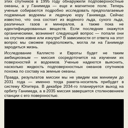
этих спутников в 1995 году обнаружили подповерхностные
океаны, а у Ганимеда — еще и магнитное поле. Теперь
ученые собираются подробно исследовать предполагаемые
подземные водоемы и ледяную кору Ганимеда. Сейчас
известно, что она состоит из водяного льда, сухого льда,
различных газов и минералов, а также пока не
идентифицированных веществ. Если последние окажутся
органическими, возникнет следующий вопрос — попали они
на спутник извне или изнутри? В зависимости от ответа на этот
вопрос мы сможем предположить, могла ли на Ганимеде
зародиться жизнь.
Исследование Каллисто и Европы будет не таким
амбициозным — миссия сосредоточится на изучении их
поверхностей и водоемов. Ученые надеются выяснить,
насколько жидкость подповерхностных океанов спутников
похожа по составу на земные океаны.
Правда, результатов миссии мы не увидим как минимум до
2031 года — именно тогда ракета-носитель прибудет в
систему Юпитера. В декабре 2034-го планируется выход на
орбиту Ганимеда, а в 2035 миссия завершится столкновением
станции с его поверхностью.