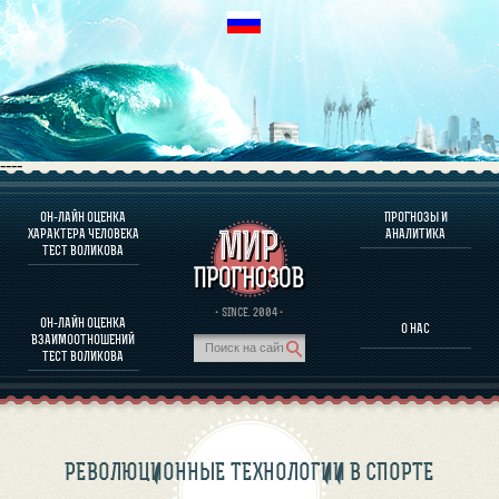
----
ОН-ЛАЙН ОЦЕНКА
ПРОГНОЗЫ И
О ПРОГРАММЕ
ХАРАКТЕРА ЧЕЛОВЕКА
АНАЛИТИКА
ТЕСТ ВОЛИКОВА
ОЦЕНКА ХАРАКТЕРA ЧЕЛОВЕКА
ОЦЕНКА ХАРАКТЕРА ВЫДАЮЩИХСЯ ЛИЧНОСТЕЙ
О ПРОГРАММЕ
· SINCE. 2004 ·
ОН-ЛАЙН ОЦЕНКА
О НАС
ТЕСТ НА СОВМЕСТИМОСТЬ ВОЛИКОВА
ВЗАИМООТНОШЕНИЙ
ПРОГНОЗЫ И АНАЛИТИКА
ТЕСТ ВОЛИКОВА
РЕВОЛЮЦИОННЫЕ ТЕХНОЛОГИИ В СПОРТЕ