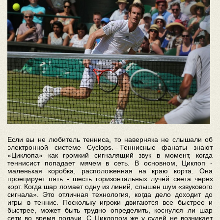
Если вы не любитель тенниса, то наверняка не слышали об
электронной системе Cyclops. Теннисные фанаты знают
«Циклопа» как громкий сигналящий звук в момент, когда
теннисист попадает мячем в сеть. В основном, Циклоп -
маленькая коробка, расположенная на краю корта. Она
проецирует пять - шесть горизонтальных лучей света через
корт. Когда шар ломает одну из линий, слышен шум «звукового
сигнала». Это отличная технология, когда дело доходит до
игры в теннис. Поскольку игроки двигаются все быстрее и
быстрее, может быть трудно определить, коснулся ли шар
сети во время подачи. С Циклопом же у судей не возникает