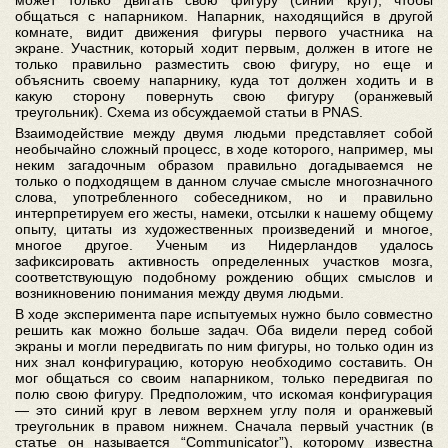
общаться с напарником. Напарник, находящийся в другой
комнате, видит движения фигуры первого участника на
экране. Участник, который ходит первым, должен в итоге не
только правильно разместить свою фигуру, но еще и
объяснить своему напарнику, куда тот должен ходить и в
какую сторону повернуть свою фигуру (оранжевый
треугольник). Схема из обсуждаемой статьи в PNAS.
Взаимодействие между двумя людьми представляет собой
необычайно сложный процесс, в ходе которого, например, мы
неким загадочным образом правильно догадываемся не
только о подходящем в данном случае смысле многозначного
слова, употребленного собеседником, но и правильно
интерпретируем его жесты, намеки, отсылки к нашему общему
опыту, цитаты из художественных произведений и многое,
многое другое. Ученым из Нидерландов удалось
зафиксировать активность определенных участков мозга,
соответствующую подобному рождению общих смыслов и
возникновению понимания между двумя людьми.
В ходе эксперимента паре испытуемых нужно было совместно
решить как можно больше задач. Оба видели перед собой
экраны и могли передвигать по ним фигуры, но только один из
них знал конфигурацию, которую необходимо составить. Он
мог общаться со своим напарником, только передвигая по
полю свою фигуру. Предположим, что искомая конфигурация
— это синий круг в левом верхнем углу поля и оранжевый
треугольник в правом нижнем. Сначала первый участник (в
статье он называется “Communicator”), которому известна