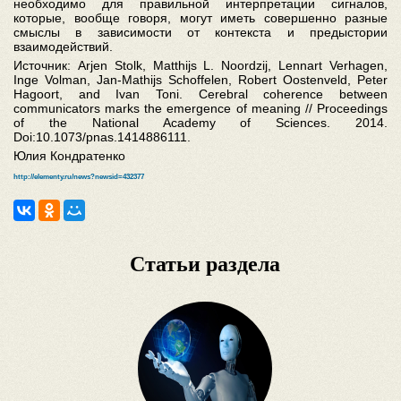
необходимо для правильной интерпретации сигналов,
которые, вообще говоря, могут иметь совершенно разные
смыслы в зависимости от контекста и предыстории
взаимодействий.
Источник: Arjen Stolk, Matthijs L. Noordzij, Lennart Verhagen,
Inge Volman, Jan-Mathijs Schoffelen, Robert Oostenveld, Peter
Hagoort, and Ivan Toni. Cerebral coherence between
communicators marks the emergence of meaning // Proceedings
of the National Academy of Sciences. 2014.
Doi:10.1073/pnas.1414886111.
Юлия Кондратенко
http://elementy.ru/news?newsid=432377
Статьи раздела