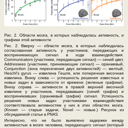
Рис. 2. Области мозга, в которых наблюдалась активность, и
графики этой активности
Рис. 2. Вверху — области мозга, в которых наблюдалась
согласованная активность у участников, передающих и
воспринимающих сигнал в ходе взаимодействия.
Communicators (участники, передающие сигнал) — синий цвет,
Addressees (участники, принимающие сигнал) — оранжевый,
Conjunction (зона пересечения двух активностей) — желтый;
Heschl's gyrus — извилина Гешля, или поперечная височная
извилина. Внизу слева — успешность решения известных и
новых задач в зависимости от времени (зеленые графики).
Внизу справа — активности в правой верхней височной
извилине у участников, передававших (синий график) и
воспринимавших (оранжевый график) сигнал. Успешность
решения новых задач участниками взаимодействия
соответствовала активностям у них в этих областях мозга.
(Known — старые задачи, Novel — новые.) Рисунок из
обсуждаемой статьи в PNAS
.
Интересно, что не было выявлено задержки между
активностью в мозге человека, передающего сигнал (который