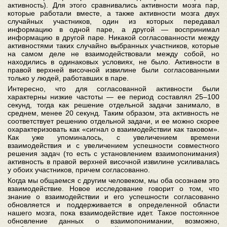
активность). Для этого сравнивались активности мозга пар,
которые работали вместе, а также активности мозга двух
случайных участников, один из которых передавал
информацию в одной паре, а другой — воспринимал
информацию в другой паре. Никакой согласованности между
активностями таких случайно выбранных участников, которые
на самом деле не взаимодействовали между собой, но
находились в одинаковых условиях, не было. Активности в
правой верхней височной извилине были согласованными
только у людей, работавших в паре.
Интересно, что для согласованной активности были
характерны низкие частоты — ее период составлял 25–100
секунд, тогда как решение отдельной задачи занимало, в
среднем, менее 20 секунд. Таким образом, эта активность не
соответствует решению отдельной задачи, и ее можно скорее
охарактеризовать как «сигнал о взаимодействии как таковом».
Как уже упоминалось, с увеличением времени
взаимодействия и с увеличением успешности совместного
решения задач (то есть с установлением взаимопонимания)
активность в правой верхней височной извилине усиливалась
у обоих участников, причем согласованно.
Когда мы общаемся с другим человеком, мы оба осознаем это
взаимодействие. Новое исследование говорит о том, что
знание о взаимодействии и его успешности согласованно
обновляется и поддерживается в определенной области
нашего мозга, пока взаимодействие идет. Такое постоянное
обновление данных о взаимопонимании, возможно,