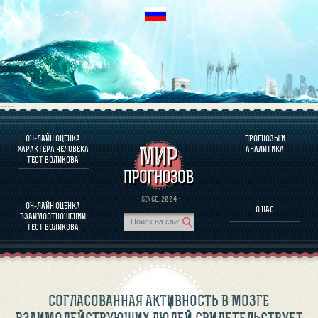
----
ОН-ЛАЙН ОЦЕНКА
ПРОГНОЗЫ И
О ПРОГРАММЕ
ХАРАКТЕРА ЧЕЛОВЕКА
АНАЛИТИКА
ТЕСТ ВОЛИКОВА
ОЦЕНКА ХАРАКТЕРA ЧЕЛОВЕКА
ОЦЕНКА ХАРАКТЕРА ВЫДАЮЩИХСЯ ЛИЧНОСТЕЙ
О ПРОГРАММЕ
· SINCE. 2004 ·
ОН-ЛАЙН ОЦЕНКА
О НАС
ТЕСТ НА СОВМЕСТИМОСТЬ ВОЛИКОВА
ВЗАИМООТНОШЕНИЙ
ПРОГНОЗЫ И АНАЛИТИКА
ТЕСТ ВОЛИКОВА
СОГЛАСОВАННАЯ АКТИВНОСТЬ В МОЗГЕ