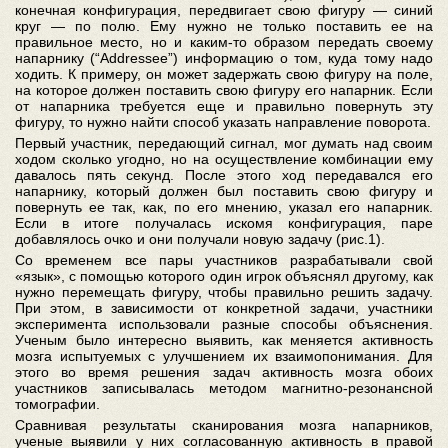
конечная конфигурация, передвигает свою фигуру — синий
круг — по полю. Ему нужно не только поставить ее на
правильное место, но и каким-то образом передать своему
напарнику (“Addressee”) информацию о том, куда тому надо
ходить. К примеру, он может задержать свою фигуру на поле,
на которое должен поставить свою фигуру его напарник. Если
от напарника требуется еще и правильно повернуть эту
фигуру, то нужно найти способ указать направление поворота.
Первый участник, передающий сигнал, мог думать над своим
ходом сколько угодно, но на осуществление комбинации ему
давалось пять секунд. После этого ход передавался его
напарнику, который должен был поставить свою фигуру и
повернуть ее так, как, по его мнению, указал его напарник.
Если в итоге получалась искомя конфигурация, паре
добавлялось очко и они получали новую задачу (рис.1).
Со временем все пары участников разрабатывали свой
«язык», с помощью которого один игрок объяснял другому, как
нужно перемещать фигуру, чтобы правильно решить задачу.
При этом, в зависимости от конкретной задачи, участники
эксперимента использовали разные способы объяснения.
Ученым было интересно выявить, как меняется активность
мозга испытуемых с улучшением их взаимопонимания. Для
этого во время решения задач активность мозга обоих
участников записывалась методом магнитно-резонансной
томографии.
Сравнивая результаты сканирования мозга напарников,
ученые выявили у них согласованную активность в правой