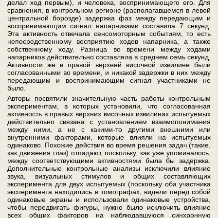
делал ход первым), и человека, воспринимающего его. Для
сравнения, в контрольном регионе (располагавшемся в левой
центральной борозде) задержка фаз между передающим и
воспринимающим сигнал напарниками составила 7 секунд.
Эта активность отвечала сенсомоторным событиям, то есть
непосредственному восприятию ходов напарника, а также
собственному ходу. Разница во времени между ходами
напарников действительно составляла в среднем семь секунд.
Активности же в правой верхней височной извилине были
согласованными во времени, и никакой задержки в них между
передающим и воспринимающим сигнал участниками не
было.
Авторы посвятили значительную часть работы контрольным
экспериментам, в которых установили, что согласованная
активность в правых верхних височных извилинах испытуемых
действительно связана с установлением взаимопонимания
между ними, а не с какими-то другими внешними или
внутренними факторами, которые влияли на испытуемых
одинаково. Похожие действия во время решения задач (такие,
как движения глаз) отпадают, поскольку, как уже упоминалось,
между соответствующими активностями была бы задержка.
Дополнительные контрольные анализы исключили влияние
звука, визуальных стимулов и общих составляющих
эксперимента для двух испытуемых (поскольку оба участника
эксперимента находились в томографах, видели перед собой
одинаковые экраны и использовали одинаковые устройства,
чтобы передвигать фигуры, нужно было исключить влияние
всех общих факторов на наблюдавшуюся синхронную