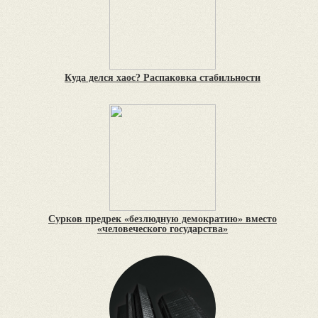
Куда делся хаос? Распаковка стабильности
Сурков предрек «безлюдную демократию» вместо
«человеческого государства»