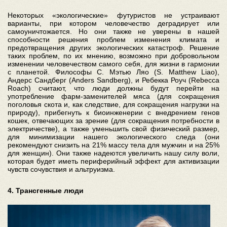
Некоторых «экологические» футуристов не устраивают
варианты, при котором человечество деградирует или
самоуничтожается. Но они также не уверены в нашей
способности решения проблем изменения климата и
предотвращения других экологических катастроф. Решение
таких проблем, по их мнению, возможно при добровольном
изменении человечеством самого себя, для жизни в гармонии
с планетой. Философы С. Мэтью Ляо (S. Matthew Liao),
Андерс Сандберг (Anders Sandberg), и Ребекка Роуч (Rebecca
Roach) считают, что люди должны будут перейти на
употребление фарм-заменителей мяса (для сокращения
поголовья скота и, как следствие, для сокращения нагрузки на
природу), прибегнуть к биоинженерии с внедрением генов
кошек, отвечающих за зрение (для сокращения потребности в
электричестве), а также уменьшить свой физический размер,
для минимизации нашего экологического следа (они
рекомендуют снизить на 21% массу тела для мужчин и на 25%
для женщин). Они также надеются увеличить нашу силу воли,
которая будет иметь периферийный эффект для активизации
чувств сочувствия и альтруизма.
4. Трансгенные люди