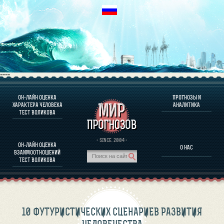
----
ОН-ЛАЙН ОЦЕНКА
ПРОГНОЗЫ И
О ПРОГРАММЕ
ХАРАКТЕРА ЧЕЛОВЕКА
АНАЛИТИКА
ТЕСТ ВОЛИКОВА
ОЦЕНКА ХАРАКТЕРA ЧЕЛОВЕКА
ОЦЕНКА ХАРАКТЕРА ВЫДАЮЩИХСЯ ЛИЧНОСТЕЙ
О ПРОГРАММЕ
· SINCE. 2004 ·
ОН-ЛАЙН ОЦЕНКА
О НАС
ТЕСТ НА СОВМЕСТИМОСТЬ ВОЛИКОВА
ВЗАИМООТНОШЕНИЙ
ПРОГНОЗЫ И АНАЛИТИКА
ТЕСТ ВОЛИКОВА
10 ФУТУРИСТИЧЕСКИХ СЦЕНАРИЕВ РАЗВИТИЯ