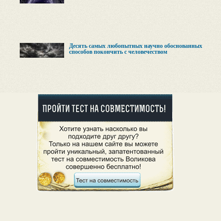
Десять самых любопытных научно обоснованных
способов покончить с человечеством