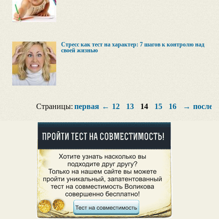
Стресс как тест на характер: 7 шагов к контролю над
своей жизнью
Страницы:
первая
←
12
13
14
15
16
→
послед