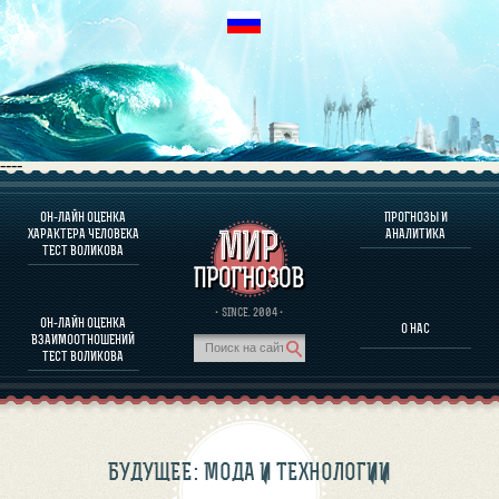
----
ОН-ЛАЙН ОЦЕНКА
ПРОГНОЗЫ И
О ПРОГРАММЕ
ХАРАКТЕРА ЧЕЛОВЕКА
АНАЛИТИКА
ТЕСТ ВОЛИКОВА
ОЦЕНКА ХАРАКТЕРA ЧЕЛОВЕКА
ОЦЕНКА ХАРАКТЕРА ВЫДАЮЩИХСЯ ЛИЧНОСТЕЙ
О ПРОГРАММЕ
· SINCE. 2004 ·
ОН-ЛАЙН ОЦЕНКА
О НАС
ТЕСТ НА СОВМЕСТИМОСТЬ ВОЛИКОВА
ВЗАИМООТНОШЕНИЙ
ПРОГНОЗЫ И АНАЛИТИКА
ТЕСТ ВОЛИКОВА
БУДУЩЕЕ: МОДА И ТЕХНОЛОГИИ