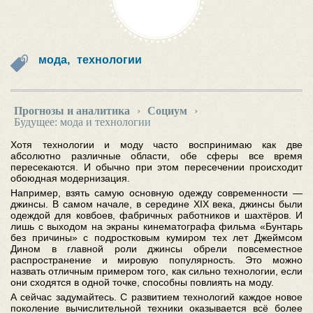
мода,
технологии
Прогнозы и аналитика
›
Социум
›
Будущее: мода и технологии
Хотя технологии и моду часто воспринимаю как две
абсолютно различные области, обе сферы все время
пересекаются. И обычно при этом пересечении происходит
обоюдная модернизация.
Например, взять самую основную одежду современности —
джинсы. В самом начале, в середине XIX века, джинсы были
одеждой для ковбоев, фабричных работников и шахтёров. И
лишь с выходом на экраны кинематографа фильма «Бунтарь
без причины» с подростковым кумиром тех лет Джеймсом
Дином в главной роли джинсы обрели повсеместное
распространение и мировую популярность. Это можно
назвать отличным примером того, как сильно технологии, если
они сходятся в одной точке, способны повлиять на моду.
А сейчас задумайтесь. С развитием технологий каждое новое
поколение вычислительной техники оказывается всё более