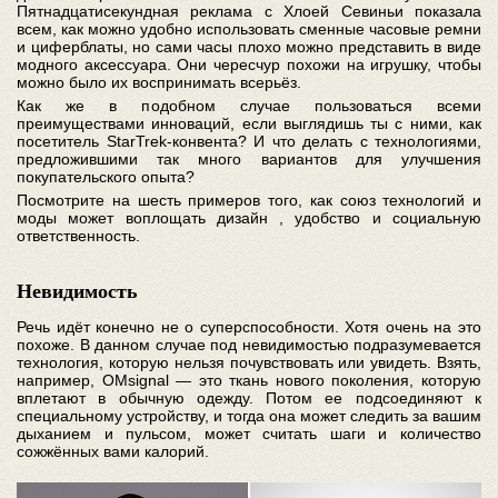
Пятнадцатисекундная реклама с Хлоей Севиньи показала
всем, как можно удобно использовать сменные часовые ремни
и циферблаты, но сами часы плохо можно представить в виде
модного аксессуара. Они чересчур похожи на игрушку, чтобы
можно было их воспринимать всерьёз.
Как же в подобном случае пользоваться всеми
преимуществами инноваций, если выглядишь ты с ними, как
посетитель StarTrek-конвента? И что делать с технологиями,
предложившими так много вариантов для улучшения
покупательского опыта?
Посмотрите на шесть примеров того, как союз технологий и
моды может воплощать дизайн , удобство и социальную
ответственность.
Невидимость
Речь идёт конечно не о суперспособности. Хотя очень на это
похоже. В данном случае под невидимостью подразумевается
технология, которую нельзя почувствовать или увидеть. Взять,
например, OMsignal — это ткань нового поколения, которую
вплетают в обычную одежду. Потом ее подсоединяют к
специальному устройству, и тогда она может следить за вашим
дыханием и пульсом, может считать шаги и количество
сожжённых вами калорий.