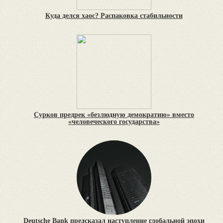
Куда делся хаос? Распаковка стабильности
Сурков предрек «безлюдную демократию» вместо
«человеческого государства»
Deutsche Bank предсказал наступление глобальной эпохи