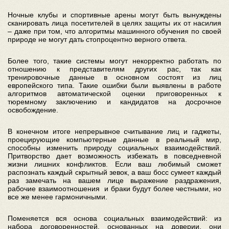
Ночные клубы и спортивные арены могут быть вынуждены
сканировать лица посетителей в целях защиты их от насилия
– даже при том, что алгоритмы машинного обучения по своей
природе не могут дать стопроцентно верного ответа.
Более того, такие системы могут некорректно работать по
отношению к представителям других рас, так как
тренировочные данные в основном состоят из лиц
европейского типа. Такие ошибки были выявлены в работе
алгоритмов автоматической оценки приговоренных к
тюремному заключению и кандидатов на досрочное
освобождение.
В конечном итоге непрерывное считывание лиц и гаджеты,
проецирующие компьютерные данные в реальный мир,
способны изменить природу социальных взаимодействий.
Притворство дает возможность избежать в повседневной
жизни лишних конфликтов. Если ваш любимый сможет
распознать каждый скрытный зевок, а ваш босс сумеет каждый
раз замечать на вашем лице выражение раздражения,
рабочие взаимоотношения и браки будут более честными, но
все же менее гармоничными.
Поменяется вся основа социальных взаимодействий: из
набора договоренностей, основанных на доверии, они