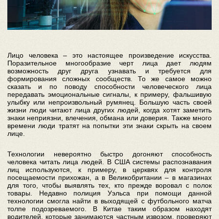
Лицо человека – это настоящее произведение искусства.
Поразительное многообразие черт лица дает людям
возможность друг друга узнавать и требуется для
формирования сложных сообществ. То же самое можно
сказать и по поводу способности человеческого лица
передавать эмоциональные сигналы, к примеру, фальшивую
улыбку или непроизвольный румянец. Большую часть своей
жизни люди читают лица других людей, когда хотят заметить
знаки неприязни, влечения, обмана или доверия. Также много
времени люди тратят на попытки эти знаки скрыть на своем
лице.
Технологии невероятно быстро догоняют способность
человека читать лица людей. В США системы распознавания
лиц используются, к примеру, в церквях для контроля
посещаемости прихожан, а в Великобритании – в магазинах
для того, чтобы выявлять тех, кто прежде воровал с полок
товары. Недавно полиция Уэльса при помощи данной
технологии смогла найти в выходящей с футбольного матча
толпе подозреваемого. В Китае таким образом находят
водителей, которые занимаются частным извозом, проверяют