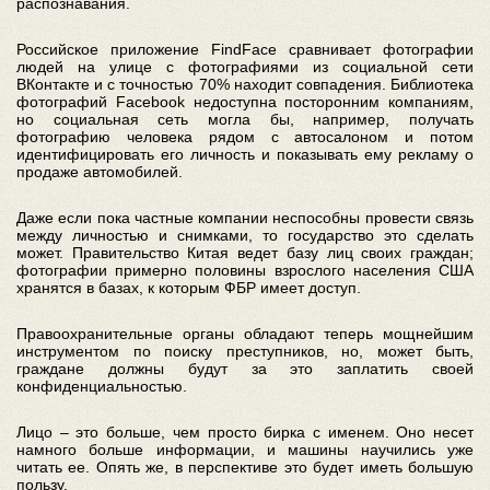
распознавания.
Российское приложение FindFace сравнивает фотографии
людей на улице с фотографиями из социальной сети
ВКонтакте и с точностью 70% находит совпадения. Библиотека
фотографий Facebook недоступна посторонним компаниям,
но социальная сеть могла бы, например, получать
фотографию человека рядом с автосалоном и потом
идентифицировать его личность и показывать ему рекламу о
продаже автомобилей.
Даже если пока частные компании неспособны провести связь
между личностью и снимками, то государство это сделать
может. Правительство Китая ведет базу лиц своих граждан;
фотографии примерно половины взрослого населения США
хранятся в базах, к которым ФБР имеет доступ.
Правоохранительные органы обладают теперь мощнейшим
инструментом по поиску преступников, но, может быть,
граждане должны будут за это заплатить своей
конфиденциальностью.
Лицо – это больше, чем просто бирка с именем. Оно несет
намного больше информации, и машины научились уже
читать ее. Опять же, в перспективе это будет иметь большую
пользу.