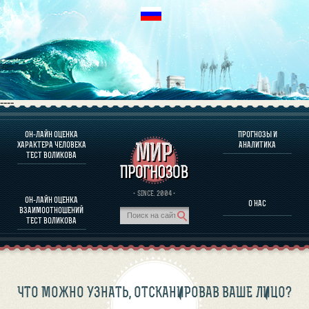
----
ОН-ЛАЙН ОЦЕНКА
ПРОГНОЗЫ И
О ПРОГРАММЕ
ХАРАКТЕРА ЧЕЛОВЕКА
АНАЛИТИКА
ТЕСТ ВОЛИКОВА
ОЦЕНКА ХАРАКТЕРA ЧЕЛОВЕКА
ОЦЕНКА ХАРАКТЕРА ВЫДАЮЩИХСЯ ЛИЧНОСТЕЙ
О ПРОГРАММЕ
· SINCE. 2004 ·
ОН-ЛАЙН ОЦЕНКА
О НАС
ТЕСТ НА СОВМЕСТИМОСТЬ ВОЛИКОВА
ВЗАИМООТНОШЕНИЙ
ПРОГНОЗЫ И АНАЛИТИКА
ТЕСТ ВОЛИКОВА
ЧТО МОЖНО УЗНАТЬ, ОТСКАНИРОВАВ ВАШЕ ЛИЦО?