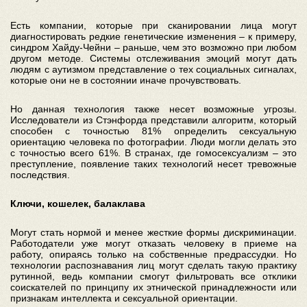
Есть компании, которые при сканировании лица могут
диагностировать редкие генетические изменения – к примеру,
синдром Хайду-Чейни – раньше, чем это возможно при любом
другом методе. Системы отслеживания эмоций могут дать
людям с аутизмом представление о тех социальных сигналах,
которые они не в состоянии иначе прочувствовать.
Но данная технология также несет возможные угрозы.
Исследователи из Стэнфорда представили алгоритм, который
способен с точностью 81% определить сексуальную
ориентацию человека по фотографии. Люди могли делать это
с точностью всего 61%. В странах, где гомосексуализм – это
преступление, появление таких технологий несет тревожные
последствия.
Ключи, кошелек, балаклава
Могут стать нормой и менее жесткие формы дискриминации.
Работодатели уже могут отказать человеку в приеме на
работу, опираясь только на собственные предрассудки. Но
технологии распознавания лиц могут сделать такую практику
рутинной, ведь компании смогут фильтровать все отклики
соискателей по принципу их этнической принадлежности или
признакам интеллекта и сексуальной ориентации.