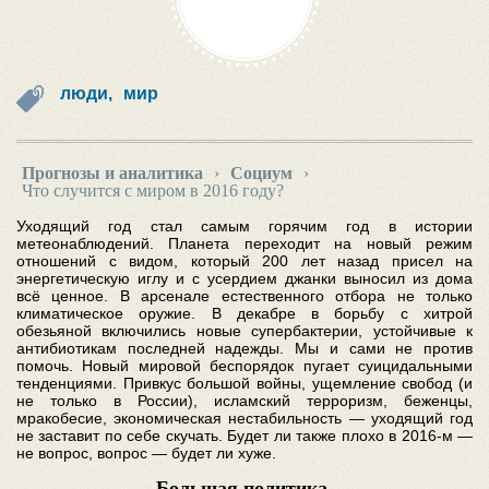
люди,
мир
Прогнозы и аналитика
›
Социум
›
Что случится с миром в 2016 году?
Уходящий год стал самым горячим год в истории
метеонаблюдений. Планета переходит на новый режим
отношений с видом, который 200 лет назад присел на
энергетическую иглу и с усердием джанки выносил из дома
всё ценное. В арсенале естественного отбора не только
климатическое оружие. В декабре в борьбу с хитрой
обезьяной включились новые супербактерии, устойчивые к
антибиотикам последней надежды. Мы и сами не против
помочь. Новый мировой беспорядок пугает суицидальными
тенденциями. Привкус большой войны, ущемление свобод (и
не только в России), исламский терроризм, беженцы,
мракобесие, экономическая нестабильность — уходящий год
не заставит по себе скучать. Будет ли также плохо в 2016-м —
не вопрос, вопрос — будет ли хуже.
Большая политика