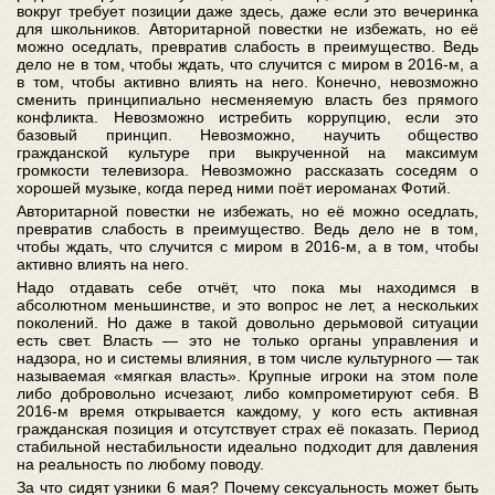
вокруг требует позиции даже здесь, даже если это вечеринка
для школьников. Авторитарной повестки не избежать, но её
можно оседлать, превратив слабость в преимущество. Ведь
дело не в том, чтобы ждать, что случится с миром в 2016-м, а
в том, чтобы активно влиять на него. Конечно, невозможно
сменить принципиально несменяемую власть без прямого
конфликта. Невозможно истребить коррупцию, если это
базовый принцип. Невозможно, научить общество
гражданской культуре при выкрученной на максимум
громкости телевизора. Невозможно рассказать соседям о
хорошей музыке, когда перед ними поёт иероманах Фотий.
Авторитарной повестки не избежать, но её можно оседлать,
превратив слабость в преимущество. Ведь дело не в том,
чтобы ждать, что случится с миром в 2016-м, а в том, чтобы
активно влиять на него.
Надо отдавать себе отчёт, что пока мы находимся в
абсолютном меньшинстве, и это вопрос не лет, а нескольких
поколений. Но даже в такой довольно дерьмовой ситуации
есть свет. Власть — это не только органы управления и
надзора, но и системы влияния, в том числе культурного — так
называемая «мягкая власть». Крупные игроки на этом поле
либо добровольно исчезают, либо компрометируют себя. В
2016-м время открывается каждому, у кого есть активная
гражданская позиция и отсутствует страх её показать. Период
стабильной нестабильности идеально подходит для давления
на реальность по любому поводу.
За что сидят узники 6 мая? Почему сексуальность может быть