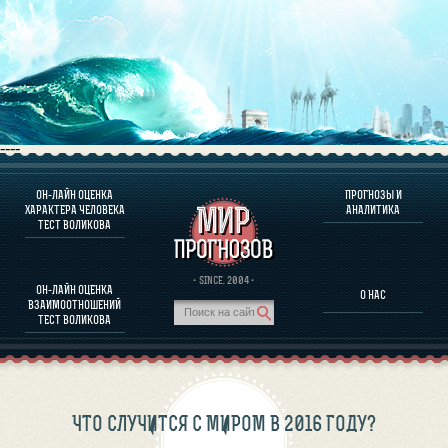
----
ОН-ЛАЙН ОЦЕНКА
ПРОГНОЗЫ И
О ПРОГРАММЕ
ХАРАКТЕРА ЧЕЛОВЕКА
АНАЛИТИКА
ТЕСТ ВОЛИКОВА
ОЦЕНКА ХАРАКТЕРA ЧЕЛОВЕКА
ОЦЕНКА ХАРАКТЕРА ВЫДАЮЩИХСЯ ЛИЧНОСТЕЙ
О ПРОГРАММЕ
· SINCE. 2004 ·
ОН-ЛАЙН ОЦЕНКА
О НАС
ТЕСТ НА СОВМЕСТИМОСТЬ ВОЛИКОВА
ВЗАИМООТНОШЕНИЙ
ПРОГНОЗЫ И АНАЛИТИКА
ТЕСТ ВОЛИКОВА
ЧТО СЛУЧИТСЯ С МИРОМ В 2016 ГОДУ?