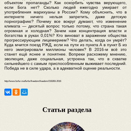
объектом пропаганды? Как оскорбить чувства верующего,
если Бога нет? Сколько людей ежегодно умирает от
употребления марихуаны в России? Кому объяснить, что в
интернете ничего нельзя запретить, даже детскую
порнографию? Почему все вокруг думают, что изменение
климата — десятый вопрос только потому, что страна такая
огромная и холодная? Зачем нам концентрация власти и
богатства в руках 0,01%? Кто виноват в заражении общества
прогрессирующим лицемерием? Что делать, когда он умрёт?
Куда мчится поезд РЖД, если на пути из пункта А в пункт Б из
него эмигрировали миллионы человек? В 2016-м всё это
станет ещё яснее и понятнее. Вопреки расхожему мнению,
эволюция, даже социальная, устроена так, что в схватке
сильнейшего с самым приспособленным выживает последний.
Победа не в силе удара, а в адекватной оценке реальности.
http://www.furfur.me/furfur/freedom/freedom/216283-2016
Статьи раздела