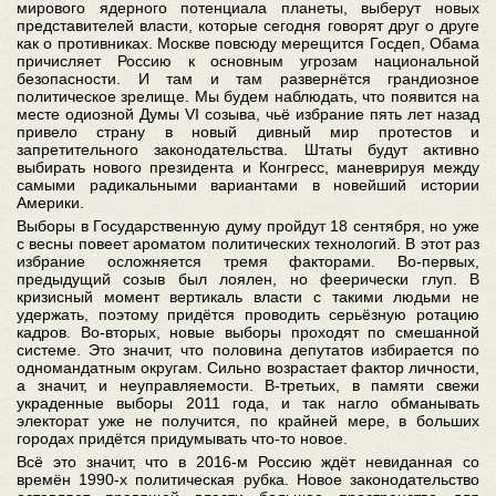
мирового ядерного потенциала планеты, выберут новых
представителей власти, которые сегодня говорят друг о друге
как о противниках. Москве повсюду мерещится Госдеп, Обама
причисляет Россию к основным угрозам национальной
безопасности. И там и там развернётся грандиозное
политическое зрелище. Мы будем наблюдать, что появится на
месте одиозной Думы VI созыва, чьё избрание пять лет назад
привело страну в новый дивный мир протестов и
запретительного законодательства. Штаты будут активно
выбирать нового президента и Конгресс, маневрируя между
самыми радикальными вариантами в новейший истории
Америки.
Выборы в Государственную думу пройдут 18 сентября, но уже
с весны повеет ароматом политических технологий. В этот раз
избрание осложняется тремя факторами. Во-первых,
предыдущий созыв был лоялен, но феерически глуп. В
кризисный момент вертикаль власти с такими людьми не
удержать, поэтому придётся проводить серьёзную ротацию
кадров. Во-вторых, новые выборы проходят по смешанной
системе. Это значит, что половина депутатов избирается по
одномандатным округам. Сильно возрастает фактор личности,
а значит, и неуправляемости. В-третьих, в памяти свежи
украденные выборы 2011 года, и так нагло обманывать
электорат уже не получится, по крайней мере, в больших
городах придётся придумывать что-то новое.
Всё это значит, что в 2016-м Россию ждёт невиданная со
времён 1990-х политическая рубка. Новое законодательство