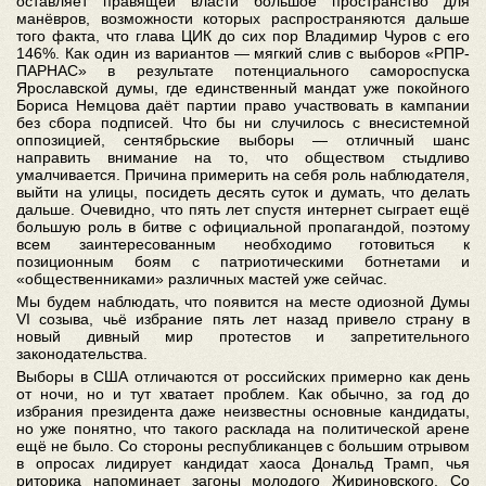
оставляет правящей власти большое пространство для
манёвров, возможности которых распространяются дальше
того факта, что глава ЦИК до сих пор Владимир Чуров с его
146%. Как один из вариантов — мягкий слив с выборов «РПР-
ПАРНАС» в результате потенциального самороспуска
Ярославской думы, где единственный мандат уже покойного
Бориса Немцова даёт партии право участвовать в кампании
без сбора подписей. Что бы ни случилось с внесистемной
оппозицией, сентябрьские выборы — отличный шанс
направить внимание на то, что обществом стыдливо
умалчивается. Причина примерить на себя роль наблюдателя,
выйти на улицы, посидеть десять суток и думать, что делать
дальше. Очевидно, что пять лет спустя интернет сыграет ещё
большую роль в битве с официальной пропагандой, поэтому
всем заинтересованным необходимо готовиться к
позиционным боям с патриотическими ботнетами и
«общественниками» различных мастей уже сейчас.
Мы будем наблюдать, что появится на месте одиозной Думы
VI созыва, чьё избрание пять лет назад привело страну в
новый дивный мир протестов и запретительного
законодательства.
Выборы в США отличаются от российских примерно как день
от ночи, но и тут хватает проблем. Как обычно, за год до
избрания президента даже неизвестны основные кандидаты,
но уже понятно, что такого расклада на политической арене
ещё не было. Со стороны республиканцев с большим отрывом
в опросах лидирует кандидат хаоса Дональд Трамп, чья
риторика напоминает загоны молодого Жириновского. Со