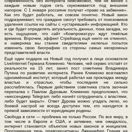
современность без интернета невозможно, тем не менее с
каждым новым годом сеть скукоживается под внешним
напором. С 1 января россияне получат «право на забвение».
Как это будет работать, не совсем понятно. Новый закон
подразумевает, что граждане смогут требовать от поисковиков
удаления ссылок на сайты с «устаревшей» информацией. Кто
и где будет определять актуальность данных, пока загадка, но
есть ощущение, что сайт «Компромат.ру» ждут тяжёлые
времена. Впрочем, эффект Стрейзанд ещё никто не отменял,
и наверняка мы станем свидетелями нелепых попыток
изменить свою биографию со стороны самых нескромных
представителей власти.
Ещё один подарок на Новый год получил в лице основателя
LiveInternet Германа Клименко. Человек, чей сервис отстаёт от
реальности на 15 лет, занял пост советника Владимира
Путина по развитию интернета. Ранее Клименко возглавлял
одноимённый институт, который работал как прокладка между
властью и отраслью, чтобы последняя не сильно
расслаблялась. Первым действием советника стала заочная
перепалка с Павлом Дуровым. Клименко предположил, что
«мессенджер Telegram либо начнёт сотрудничать с властями,
либо будет закрыт». Ответ Дурова можно угадать легко, но
боевой настрой не всегда доступен тем, кто находится в
прямой зависимости от юрисдикции родины.
Свобода в сети — проблема не только России. По все миру, в
том числе в Европе и США, и активнее, чем ожидалось,
интернет становится объектом новых законов и инициатив.
Программная речь правозащитницы Дженнифер Граник на