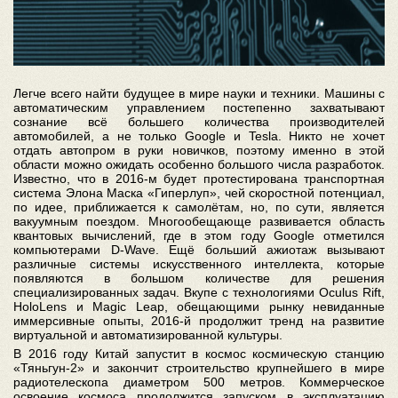
Легче всего найти будущее в мире науки и техники. Машины с
автоматическим управлением постепенно захватывают
сознание всё большего количества производителей
автомобилей, а не только Google и Tesla. Никто не хочет
отдать автопром в руки новичков, поэтому именно в этой
области можно ожидать особенно большого числа разработок.
Известно, что в 2016-м будет протестирована транспортная
система Элона Маска «Гиперлуп», чей скоростной потенциал,
по идее, приближается к самолётам, но, по сути, является
вакуумным поездом. Многообещающе развивается область
квантовых вычислений, где в этом году Google отметился
компьютерами D-Wave. Ещё больший ажиотаж вызывают
различные системы искусственного интеллекта, которые
появляются в большом количестве для решения
специализированных задач. Вкупе с технологиями Oculus Rift,
HoloLens и Magic Leap, обещающими рынку невиданные
иммерсивные опыты, 2016-й продолжит тренд на развитие
виртуальной и автоматизированной культуры.
В 2016 году Китай запустит в космос космическую станцию
«Тяньгун-2» и закончит строительство крупнейшего в мире
радиотелескопа диаметром 500 метров. Коммерческое
освоение космоса продолжится запуском в эксплуатацию