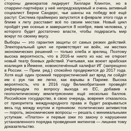
стороны демократов лидирует Хиллари Клинтон, но в
спарринг-партнёрах у неё непредсказуемый и очень активный
социалист Берни Сандерс, чьи шансы на победу всё ещё
растут. Система праймериз запустится в феврале этого года и
ближе к лету расставит всё по своим местам. Новый цикл
пройдёт уже осенью и завершится 8 ноября, явив человека, у
которого будет достаточно власти, чтобы подкрасить мир
вокруг по своему вкусу.
Выборы — это гарантия защиты от самых резких действий.
Электоральный цикл не приветствует ни войн, ни жестких
экономических решений — только хлеба и зрелищ. Поэтому
высока вероятность, что в 2016-м никто из нас не откроет
новый театр боевых действий. Учитывая, как воюет арабская
коалиция в Йемене, новоиспечённый халифат ИГ (запрещено
в России. — Прим. ред.) спокойно продержится до 2017 года.
Хотя ещё один громкий террористический акт вряд ли сойдёт
им с рук так же легко, как взрывы в Париже. Высока
вероятность, что в 2016 году Великобритания проведёт
референдум по вопросу выхода из ЕС, добавив к
геополитическому землетрясению ещё несколько баллов.
Российское государство, в свою очередь, вовремя отказалось
от приоритета международного права и будет разрываться
весь год между кнутом и пряником: политических активистов
— пороть, экономические вопросы — решать с минимальными
уступкам. «Платон» и первые зэки по закону о нарушении
установленного порядка проведения митингов — лишнее тому
доказательство.