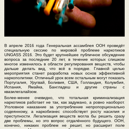
В апреле 2016 года Генеральная ассамблея ООН проведёт
специальную сессию по мировой проблеме наркотиков
UNGASS 2016. Это будет крупнейшее публичное обсуждение
вопроса за последние 20 лет, в течение которых слишком
многое изменилось в области регулирования веществ, чтобы
дальше делать вид, что всё в порядке. Главной целью
мероприятия станет разработка новых основ эффективной
наркополитики. Отличный урок всем остальным могут показать
Португалия, Уругвай, Боливия, США, Голландия, Колумбия,
Испания, Ямайка, Бангладеш и другие страны с
квазилегалайзом.
Более-менее очевидно, что тотальная криминализация
наркотиков работает не так, как задумано, а ровно наоборот.
Уголовное наказание за употребление непропорционально
содеянному, а наркобизнес способствует росту насилия и
преступности. Легализация веществ могла бы решить сразу
две проблемы, но это вопрос отдалённого будущего. ООН,
конечно, никаких проблем не решит, но расширит поле