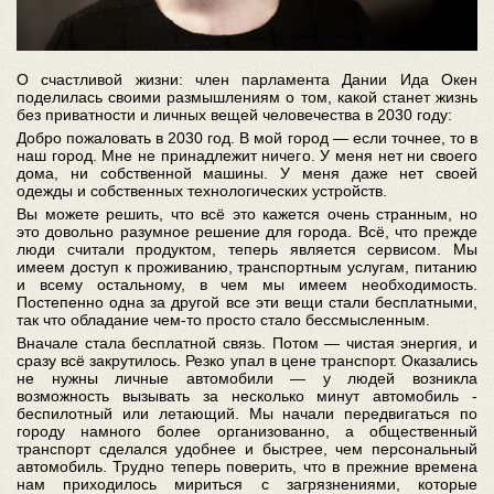
О счастливой жизни: член парламента Дании Ида Окен
поделилась своими размышлениям о том, какой станет жизнь
без приватности и личных вещей человечества в 2030 году:
Добро пожаловать в 2030 год. В мой город — если точнее, то в
наш город. Мне не принадлежит ничего. У меня нет ни своего
дома, ни собственной машины. У меня даже нет своей
одежды и собственных технологических устройств.
Вы можете решить, что всё это кажется очень странным, но
это довольно разумное решение для города. Всё, что прежде
люди считали продуктом, теперь является сервисом. Мы
имеем доступ к проживанию, транспортным услугам, питанию
и всему остальному, в чем мы имеем необходимость.
Постепенно одна за другой все эти вещи стали бесплатными,
так что обладание чем-то просто стало бессмысленным.
Вначале стала бесплатной связь. Потом — чистая энергия, и
сразу всё закрутилось. Резко упал в цене транспорт. Оказались
не нужны личные автомобили — у людей возникла
возможность вызывать за несколько минут автомобиль -
беспилотный или летающий. Мы начали передвигаться по
городу намного более организованно, а общественный
транспорт сделался удобнее и быстрее, чем персональный
автомобиль. Трудно теперь поверить, что в прежние времена
нам приходилось мириться с загрязнениями, которые