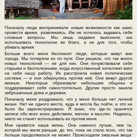
Поначалу люди воспринимали новые возможности как шанс
провести время, развлекаясь. Им не хотелось задавать себе
сложные вопросы. Мы лишь недавно выяснили, как
использовать технологии во благо, а не для того, чтобы
убивать время.
Больше всего меня беспокоят люди, которые живут вне
города. Мы потеряли их по пути. Они решили, что так много
новых технологий — не для них. Они почувствовали себя
старыми и бесполезными, когда искусственный интеллект взял
на себя нашу работу. Их расстроила новая политическая
система — и они обернулись против неё. Они живут другой
жизнью. Некоторые образовали небольшие общины и
поддерживают себя самостоятельно. Другие просто заняли
заброшенные дома и деревни.
Поначалу меня раздражало, что у меня больше нет личной
жизни. Нет ни одного места, куда я могла бы пойти, и это не
было бы зарегистрировано. Я знаю, что где-то хранятся
записи обо всех моих действиях, мечтах и мыслях. Надеюсь,
никто не станет использовать их против меня.
Мне нравится наша жизнь. Она намного лучше, чем та,
которой мы жили раньше, до тех, пока не стало ясно, что так
больше продолжаться не может. Происходили ужасные вещи: