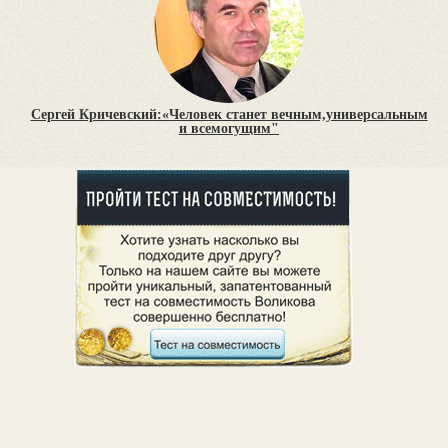
Сергей Кричевский:«Человек станет вечным,универсальным
и всемогущим"