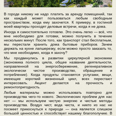
В городе никому не надо платить за аренду помещений, так
как каждый может пользоваться любым свободным
пространством, когда ему захочется. К примеру, в гостиной
моей квартиры проходят деловые встречи, когда я не дома.
Иногда я самостоятельно готовлю. Это очень легко — всё, что
мне необходимо для готовки, можно получить в течение
нескольких минут. После того, как транспорт стал бесплатным,
мы перестали хранить дома бытовые приборов. Зачем
держать на кухне лапшерезку, если можно просто заказать то,
что мне необходимо, когда я захочу?
Мы продвинулись в развитии циркулярной экономики
(экономика полного цикла, общее название деятельности,
направленной на энергосбережение, регенеративное
экологически чистое производство, обращение и
потребление). Когда продукты становятся услугами, вещи,
имеющие короткий жизненный цикл, всех перестают
интересовать. Акцент делается на прочность и
ремонтопригодность.
Любые материалы можно использовать повторно для
производства чего-то нового. Экологических проблем для нас
нет — мы используем чистую энергию и чистые методы
производства. Воздух чист, вода чиста, и никто из нас не
посмеет прикоснуться к природе — она является слишком
большой ценностью и способствует нашему благополучию. В