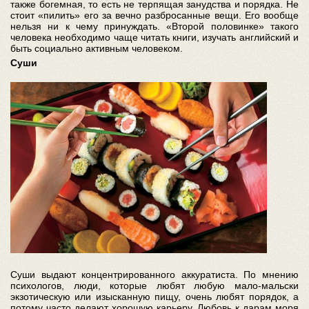
также богемная, то есть не терпящая занудства и порядка. Не
стоит «пилить» его за вечно разбросанные вещи. Его вообще
нельзя ни к чему принуждать. «Второй половинке» такого
человека необходимо чаще читать книги, изучать английский и
быть социально активным человеком.
Суши
Суши выдают концентрированного аккуратиста. По мнению
психологов, люди, которые любят любую мало-мальски
экзотическую или изысканную пищу, очень любят порядок, а
потому часто делают хорошую карьеру. Любовь к дарам моря