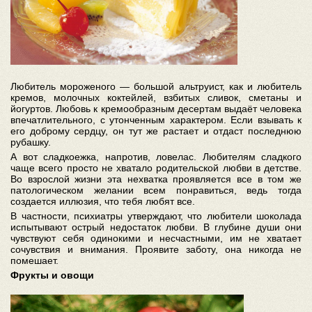
Любитель мороженого — большой альтруист, как и любитель
кремов, молочных коктейлей, взбитых сливок, сметаны и
йогуртов. Любовь к кремообразным десертам выдаёт человека
впечатлительного, с утонченным характером. Если взывать к
его доброму сердцу, он тут же растает и отдаст последнюю
рубашку.
А вот сладкоежка, напротив, ловелас. Любителям сладкого
чаще всего просто не хватало родительской любви в детстве.
Во взрослой жизни эта нехватка проявляется все в том же
патологическом желании всем понравиться, ведь тогда
создается иллюзия, что тебя любят все.
В частности, психиатры утверждают, что любители шоколада
испытывают острый недостаток любви. В глубине души они
чувствуют себя одинокими и несчастными, им не хватает
сочувствия и внимания. Проявите заботу, она никогда не
помешает.
Фрукты и овощи