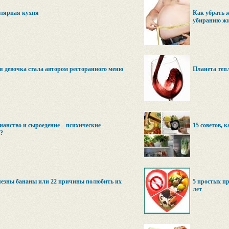
лярная кухня
Как убрать 
убиранию жив
я девочка стала автором ресторанного меню
Планета тепл
ианство и сыроедение – психические
15 советов, 
?
лезны бананы или 22 причины полюбить их
5 простых пр
лет