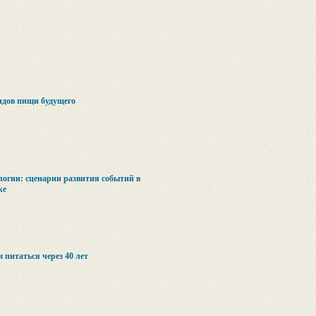
идов пищи будущего
логии: сценарии развития событий в
ке
 питаться через 40 лет