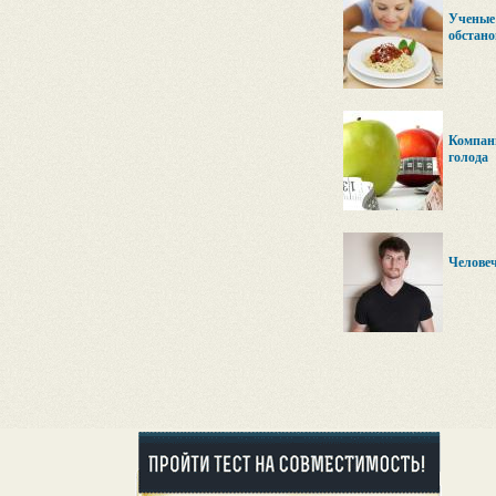
Ученые
обстано
Компани
голода
Человеч