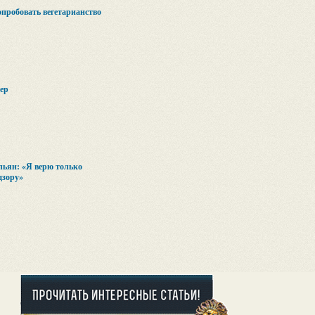
опробовать вегетарианство
ер
льян: «Я верю только
дзору»