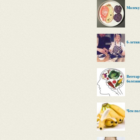
Молеку
6-летня
Вегетар
болезни
Чем по