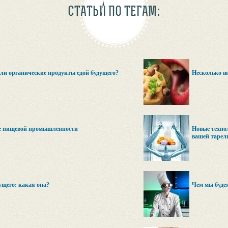
СТАТЬИ ПО ТЕГАМ:
ли органические продукты едой будущего?
Несколько в
е пищевой промышленности
Новые техно
вашей тарел
ущего: какая она?
Чем мы будем