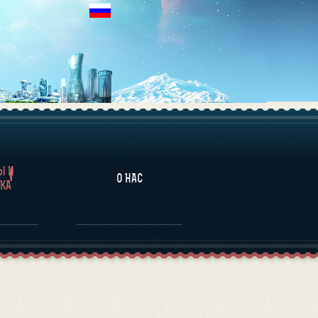
НАЛИТИКА
Ы И
О НАС
КА