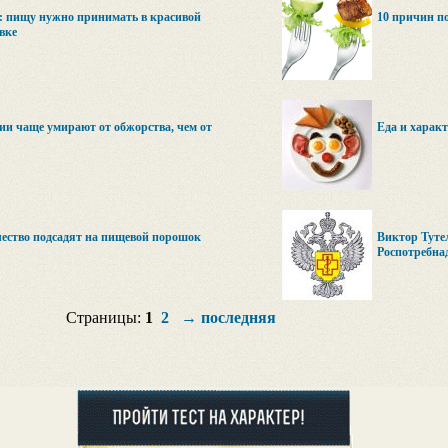
: пищу нужно принимать в красивой
10 причин п
вке
и чаще умирают от обжорства, чем от
Еда и характ
ество подсадят на пищевой порошок
Виктор Туте
Роспотребна
Страницы:
1
2
→
последняя