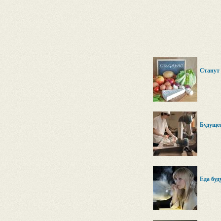
Станут 
Будуще
Еда буд