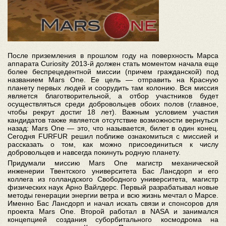
После приземления в прошлом году на поверхность Марса
аппарата Curiosity 2013-й должен стать моментом начала еще
более беспрецедентной миссии (причем гражданской) под
названием Mars One. Ее цель — отправить на Красную
планету первых людей и соорудить там колонию. Вся миссия
является благотворительной, а отбор участников будет
осуществляться среди добровольцев обоих полов (главное,
чтобы рекрут достиг 18 лет). Важным условием участия
кандидатов также является отсутствие возможности вернуться
назад: Mars One — это, что называется, билет в один конец.
Сегодня FURFUR решил поближе ознакомиться с миссией и
рассказать о том, как можно присоединиться к числу
добровольцев и навсегда покинуть родную планету.
Придумали миссию Mars One магистр механической
инженерии Твентского университета Бас Лансдорп и его
коллега из голландского Свободного университета, магистр
физических наук Арно Вайлдерс. Первый разрабатывал новые
методы генерации энергии ветра и всю жизнь мечтал о Марсе.
Именно Бас Лансдорп и начал искать связи и спонсоров для
проекта Mars One. Второй работал в NASA и занимался
концепцией создания суборбитального космодрома на