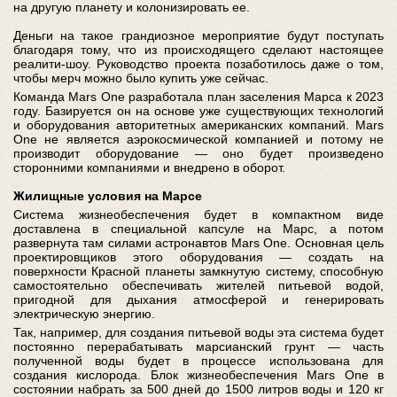
на другую планету и колонизировать ее.
Деньги на такое грандиозное мероприятие будут поступать
благодаря тому, что из происходящего сделают настоящее
реалити-шоу. Руководство проекта позаботилось даже о том,
чтобы мерч можно было купить уже сейчас.
Команда Mars One разработала план заселения Марса к 2023
году. Базируется он на основе уже существующих технологий
и оборудования авторитетных американских компаний. Mars
One не является аэрокосмической компанией и потому не
производит оборудование — оно будет произведено
сторонними компаниями и внедрено в оборот.
Жилищные условия на Марсе
Система жизнеобеспечения будет в компактном виде
доставлена в специальной капсуле на Марс, а потом
развернута там силами астронавтов Mars One. Основная цель
проектировщиков этого оборудования — создать на
поверхности Красной планеты замкнутую систему, способную
самостоятельно обеспечивать жителей питьевой водой,
пригодной для дыхания атмосферой и генерировать
электрическую энергию.
Так, например, для создания питьевой воды эта система будет
постоянно перерабатывать марсианский грунт — часть
полученной воды будет в процессе использована для
создания кислорода. Блок жизнеобеспечения Mars One в
состоянии набрать за 500 дней до 1500 литров воды и 120 кг