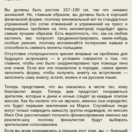
Вы должны быть ростом 157–190 см, так что никаких
аномалий. Но, главным образом, вы должны быть в хорошей
физической форме, поэтому минимальный кит из стандартных
упражнений (по сотке отжиманий и упражнений на пресс и
ежедневных пробежек на пять километров) подойдет здесь
самым лучшим образом. Есть вероятность, что, как на любом
кастинге, вас попросят продемонстрировать какие-нибудь
особые умения, поэтому вспоминайте ползунские навыки и
способность сжимать монеты пальцами.
Отсутствие стопроцентного зрения впервые не проблема для
будущего астронавта — в условиях говорится о том, что
главное, чтобы оно было скорректировано при помощи линз
или очков. Если все эти показатели в порядке, самое время
заполнить форму, чтобы получить анкету на вступление —
заполнить саму анкету, кстати, можно и на русском языке.
Теперь представим, что вы оказались в числе тех, кому
благоволит жюри. Теперь вам предстоит понравиться
зрителям, которые и днем и ночью следят за каждым этапом
миссии. Как бы нелепо это ни звучало, именно они определят,
кто будет первыми землянами на Марсе. Случайные люди
могут только навредить замыслу группы индивидов, но миссия
Mars One рассчитывает получить финансирование именно как
реалити-шоу, поэтому финалистов будут выбирать
зрительским голосованием.
Если вы всем понравились и прошли этот этап, вы — будущий