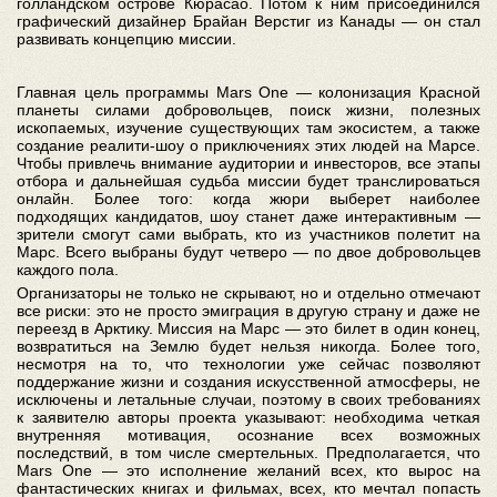
голландском острове Кюрасао. Потом к ним присоединился
графический дизайнер Брайан Верстиг из Канады — он стал
развивать концепцию миссии.
Главная цель программы Mars One — колонизация Красной
планеты силами добровольцев, поиск жизни, полезных
ископаемых, изучение существующих там экосистем, а также
создание реалити-шоу о приключениях этих людей на Марсе.
Чтобы привлечь внимание аудитории и инвесторов, все этапы
отбора и дальнейшая судьба миссии будет транслироваться
онлайн. Более того: когда жюри выберет наиболее
подходящих кандидатов, шоу станет даже интерактивным —
зрители смогут сами выбрать, кто из участников полетит на
Марс. Всего выбраны будут четверо — по двое добровольцев
каждого пола.
Организаторы не только не скрывают, но и отдельно отмечают
все риски: это не просто эмиграция в другую страну и даже не
переезд в Арктику. Миссия на Марс — это билет в один конец,
возвратиться на Землю будет нельзя никогда. Более того,
несмотря на то, что технологии уже сейчас позволяют
поддержание жизни и создания искусственной атмосферы, не
исключены и летальные случаи, поэтому в своих требованиях
к заявителю авторы проекта указывают: необходима четкая
внутренняя мотивация, осознание всех возможных
последствий, в том числе смертельных. Предполагается, что
Mars One — это исполнение желаний всех, кто вырос на
фантастических книгах и фильмах, всех, кто мечтал попасть