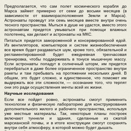
Предполагается, что сам полет космического корабля до
Марса займет примерно от семи до восьми месяцев (в
зависимости от взаиморасположения Земли и Марса).
Астронавты проведут эти семь месяцев вместе внутри очень
тесного пространства. Мыться в душе не удастся, вместо этого
астронавтам придется умываться при помощи влажных
полотенец, как делают и астронавты на МКС.
Питаться придется замороженной и консервированной едой.
Из вентиляторов, компьютеров и систем жизнеобеспечения
все время будет раздаваться шум, кроме того, обязательной и
регламентированной будет ежедневная трехчасовая
тренировка, чтобы поддерживать в тонусе мышечную массу.
Если астронавты попадут в солнечный шторм, им придется
перебраться в даже более ограниченное пространство внутри
ракеты и там пребывать на протяжении нескольких дней. В
общем, это будет сложно, и единственное, что поможет им
выдержать все эти сложности, — осознание того, что терпят
они это ради осуществления мечты всей их жизни.
Научные исследования
Если все пойдет ровно, астронавты смогут применить
технологии и физическую лабораторию для конструирования
дополнительного жилого и рабочего пространства, используя
уже местные материалы. Так, некоторые планы построек
включают туннели и здания, сделанные из сжатой
марсианской почвы, и в итоге конструкции смогут сохранять
внутри себя атмосферу, в которой можно будет дышать.