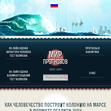
----
ОН-ЛАЙН ОЦЕНКА
ПРОГНОЗЫ И
О ПРОГРАММЕ
ХАРАКТЕРА ЧЕЛОВЕКА
АНАЛИТИКА
ТЕСТ ВОЛИКОВА
ОЦЕНКА ХАРАКТЕРA ЧЕЛОВЕКА
ОЦЕНКА ХАРАКТЕРА ВЫДАЮЩИХСЯ ЛИЧНОСТЕЙ
О ПРОГРАММЕ
· SINCE. 2004 ·
ОН-ЛАЙН ОЦЕНКА
О НАС
ТЕСТ НА СОВМЕСТИМОСТЬ ВОЛИКОВА
ВЗАИМООТНОШЕНИЙ
ПРОГНОЗЫ И АНАЛИТИКА
ТЕСТ ВОЛИКОВА
КАК ЧЕЛОВЕЧЕСТВО ПОСТРОИТ КОЛОНИЮ НА МАРСЕ