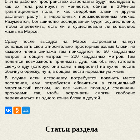
В этих рабочих пространствах астронавты будут исследовать,
как их тела реагируют и меняются, обитая в 38%-ном
гравитационном поле, и как съедобные злаки и другие
растения растут в гидропонных производственных блоках.
Разумеется, большинство исследований будет осуществлено,
чтобы определить, есть ли и существовала ли когда-либо
жизнь на Марсе.
Сразу после высадки на Марсе астронавты начнут
использовать свои относительно просторные жилые блоки: на
каждого члена экипажа там приходится по 50 квадратных
метров, а общий метраж — 200 квадратных метров. Там
появится возможность принимать душ, как обычно, готовить
свежую еду (которую они сами и вырастят) на кухне, носить
обычную одежду, ну и, в общем, вести нормальную жизнь.
В случае если астронавту потребуется покинуть место
поселения, ему потребуется облачиться в специальный
марсианский костюм, но все жилые площади соединены
проходами так, чтобы астронавты смогли свободно
передвигаться из одного конца блока в другой.
Статьи раздела