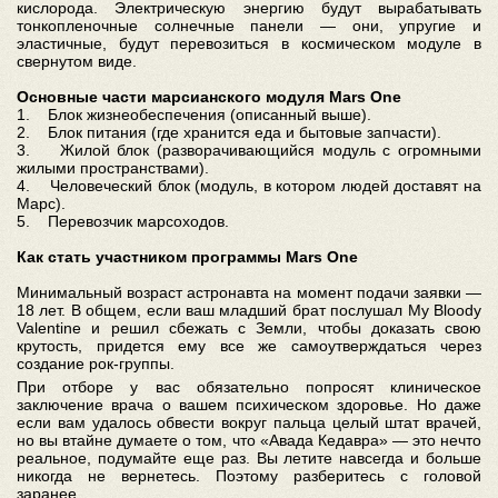
кислорода. Электрическую энергию будут вырабатывать
тонкопленочные солнечные панели — они, упругие и
эластичные, будут перевозиться в космическом модуле в
свернутом виде.
Основные части марсианского модуля Mars One
1. Блок жизнеобеспечения (описанный выше).
2. Блок питания (где хранится еда и бытовые запчасти).
3. Жилой блок (разворачивающийся модуль с огромными
жилыми пространствами).
4. Человеческий блок (модуль, в котором людей доставят на
Марс).
5. Перевозчик марсоходов.
Как стать участником программы Mars One
Минимальный возраст астронавта на момент подачи заявки —
18 лет. В общем, если ваш младший брат послушал My Bloody
Valentine и решил сбежать с Земли, чтобы доказать свою
крутость, придется ему все же самоутверждаться через
создание рок-группы.
При отборе у вас обязательно попросят клиническое
заключение врача о вашем психическом здоровье. Но даже
если вам удалось обвести вокруг пальца целый штат врачей,
но вы втайне думаете о том, что «Авада Кедавра» — это нечто
реальное, подумайте еще раз. Вы летите навсегда и больше
никогда не вернетесь. Поэтому разберитесь с головой
заранее.