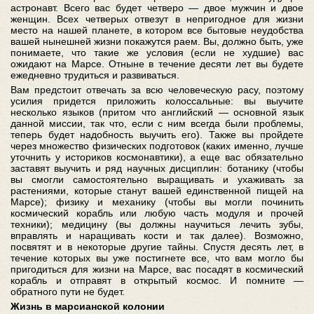
астронавт. Всего вас будет четверо — двое мужчин и двое
женщин. Всех четверых отвезут в непригодное для жизни
место на нашей планете, в котором все бытовые неудобства
вашей нынешней жизни покажутся раем. Вы, должно быть, уже
понимаете, что такие же условия (если не худшие) вас
ожидают на Марсе. Отныне в течение десяти лет вы будете
ежедневно трудиться и развиваться.
Вам предстоит отвечать за всю человеческую расу, поэтому
усилия придется приложить колоссальные: вы выучите
несколько языков (притом что английский — основной язык
данной миссии, так что, если с ним всегда были проблемы,
теперь будет надобность выучить его). Также вы пройдете
через множество физических подготовок (каких именно, лучше
уточнить у историков космонавтики), а еще вас обязательно
заставят выучить и ряд научных дисциплин: ботанику (чтобы
вы смогли самостоятельно выращивать и ухаживать за
растениями, которые станут вашей единственной пищей на
Марсе); физику и механику (чтобы вы могли починить
космический корабль или любую часть модуля и прочей
техники); медицину (вы должны научиться лечить зубы,
вправлять и наращивать кости и так далее). Возможно,
посвятят и в некоторые другие тайны. Спустя десять лет, в
течение которых вы уже постигнете все, что вам могло бы
пригодиться для жизни на Марсе, вас посадят в космический
корабль и отправят в открытый космос. И помните —
обратного пути не будет.
Жизнь в марсианской колонии