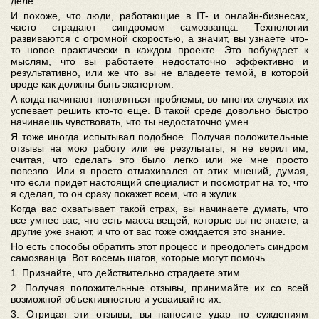
деле.
И похоже, что люди, работающие в IT- и онлайн-бизнесах,
часто страдают синдромом самозванца. Технологии
развиваются с огромной скоростью, а значит, вы узнаете что-
то новое практически в каждом проекте. Это побуждает к
мыслям, что вы работаете недостаточно эффективно и
результативно, или же что вы не владеете темой, в которой
вроде как должны быть экспертом.
А когда начинают появляться проблемы, во многих случаях их
успевает решить кто-то еще. В такой среде довольно быстро
начинаешь чувствовать, что ты недостаточно умен.
Я тоже иногда испытывал подобное. Получая положительные
отзывы на мою работу или ее результаты, я не верил им,
считая, что сделать это было легко или же мне просто
повезло. Или я просто отмахивался от этих мнений, думая,
что если придет настоящий специалист и посмотрит на то, что
я сделал, то он сразу покажет всем, что я жулик.
Когда вас охватывает такой страх, вы начинаете думать, что
все умнее вас, что есть масса вещей, которые вы не знаете, а
другие уже знают, и что от вас тоже ожидается это знание.
Но есть способы обратить этот процесс и преодолеть синдром
самозванца. Вот восемь шагов, которые могут помочь.
1. Признайте, что действительно страдаете этим.
2. Получая положительные отзывы, принимайте их со всей
возможной объективностью и усваивайте их.
3. Отрицая эти отзывы, вы наносите удар по суждениям