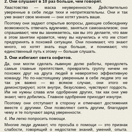
2. Они слушают в 10 раз больше, чем говорят.
Хвастовство — маска неуверенности. Действительно
уверенные в себе люди тихи и непритязательны. Они и так
уже знают свое мнение — они хотят узнать ваше.
Поэтому они задают открытые вопросы, дающие собеседнику
возможность отвечать вдумчиво, заняться самоанализом; они
спрашивают, чем вы занимаетесь, как вы это делаете, что вам
в этом занятии нравится, чему вы научились и что им стоит
предпринять в похожей ситуации. Они понимают, что знают
много, но хотят знать еще больше, и понимают, что
единственный путь к этому — больше слушать.
3. Они избегают света софитов.
Да, они могли сделать львиную долю работы, преодолеть
самые главные препятствия, превратить группу ничем не
похожих друг на друга людей в невероятно эффективную
команду. Но по-настоящему уверенным в себе людям это не
так уж важно — во всяком случае, они этого не
демонстрируют, хотя внутри, безусловно, чувствуют гордость.
Им не нужны слава или одобрение других, так как они уже
знают, чего добились. Главное одобрение приходит изнутри.
Поэтому они отступают в сторону и отмечают достижения
вместе с другими. Они позволяют сиять другим, благодаря
чему и те получают заряд уверенности.
4. Им легко попросить помощи.
Многие люди думают, что просьба о помощи — это признак
слабости, говорящий о недостатке знаний, умений, опыта.