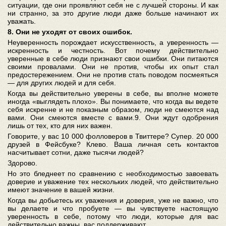
ситуации, где они проявляют себя не с лучшей стороны. И как
ни странно, за это другие люди даже больше начинают их
уважать.
8. Они не уходят от своих ошибок.
Неуверенность порождает искусственность, а уверенность —
искренность и честность. Вот почему действительно
уверенные в себе люди признают свои ошибки. Они питаются
своими провалами. Они не против, чтобы их опыт стал
предостережением. Они не против стать поводом посмеяться
— для других людей и для себя.
Когда вы действительно уверены в себе, вы вполне можете
иногда «выглядеть плохо». Вы понимаете, что когда вы ведете
себя искренне и не показным образом, люди не смеются над
вами. Они смеются вместе с вами.
9. Они ждут одобрения
лишь от тех, кто для них важен.
Говорите, у вас 10 000 фолловеров в Твиттере? Супер. 20 000
друзей в Фейсбуке? Клево. Ваша личная сеть контактов
насчитывает сотни, даже тысячи людей?
Здорово.
Но это бледнеет по сравнению с необходимостью завоевать
доверие и уважение тех нескольких людей, что действительно
имеют значение в вашей жизни.
Когда вы добьетесь их уважения и доверия, уже не важно, что
вы делаете и что пробуете — вы чувствуете настоящую
уверенность в себе, потому что люди, которые для вас
действительно важны, вас поддерживают.