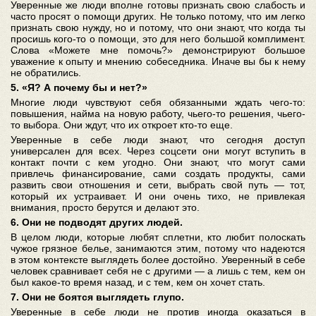
Уверенные же люди вполне готовы признать свою слабость и
часто просят о помощи других. Не только потому, что им легко
признать свою нужду, но и потому, что они знают, что когда ты
просишь кого-то о помощи, это для него большой комплимент.
Слова «Можете мне помочь?» демонстрируют большое
уважение к опыту и мнению собеседника. Иначе вы бы к нему
не обратились.
5. «Я? А почему бы и нет?»
Многие люди чувствуют себя обязанными ждать чего-то:
повышения, найма на новую работу, чьего-то решения, чьего-
то выбора. Они ждут, что их откроет кто-то еще.
Уверенные в себе люди знают, что сегодня доступ
универсален для всех. Через соцсети они могут вступить в
контакт почти с кем угодно. Они знают, что могут сами
привлечь финансирование, сами создать продукты, сами
развить свои отношения и сети, выбрать свой путь — тот,
который их устраивает. И они очень тихо, не привлекая
внимания, просто берутся и делают это.
6. Они не подводят других людей.
В целом люди, которые любят сплетни, кто любит полоскать
чужое грязное белье, занимаются этим, потому что надеются
в этом контексте выглядеть более достойно. Уверенный в себе
человек сравнивает себя не с другими — а лишь с тем, кем он
был какое-то время назад, и с тем, кем он хочет стать.
7. Они не боятся выглядеть глупо.
Уверенные в себе люди не против иногда оказаться в