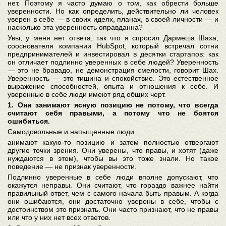
нет. Поэтому я часто думаю о том, как обрести больше
уверенности. Но как определить, действительно ли человек
уверен в себе — в своих идеях, планах, в своей личности — и
насколько эта уверенность оправданна?
Увы, у меня нет ответа, так что я спросил Дармеша Шаха,
сооснователя компании HubSpot, который встречал сотни
предпринимателей и инвестировал в десятки стартапов: как
он отличает подлинно уверенных в себе людей? Уверенность
— это не бравадо, не демонстрация смелости, говорит Шах.
Уверенность — это тишина и спокойствие. Это естественное
выражение способностей, опыта и отношения к себе. И
уверенные в себе люди имеют ряд общих черт.
1. Они занимают ясную позицию не потому, что всегда
считают себя правыми, а потому что не боятся
ошибиться.
Самодовольные и напыщенные люди
анимают какую-то позицию и затем полностью отвергают
другие точки зрения. Они уверены, что правы, и хотят (даже
нуждаются в этом), чтобы вы это тоже знали. Но такое
поведение — не признак уверенности.
Подлинно уверенные в себе люди вполне допускают, что
окажутся неправы. Они считают, что гораздо важнее найти
правильный ответ, чем с самого начала быть правым. А когда
они ошибаются, они достаточно уверены в себе, чтобы с
достоинством это признать. Они часто признают, что не правы
или что у них нет всех ответов.