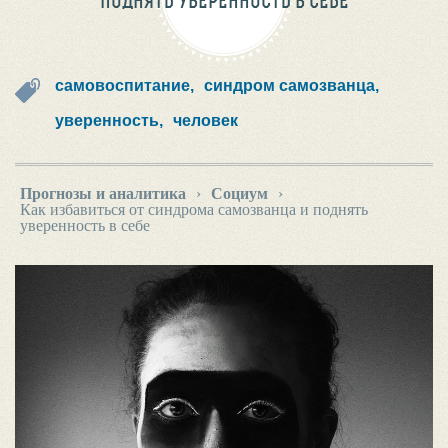
ПОДНЯТЬ УВЕРЕННОСТЬ В СЕБЕ
самовоспитание,
синдром самозванца,
уверенность,
человек
Прогнозы и аналитика
›
Социум
›
Как избавиться от синдрома самозванца и поднять
уверенность в себе