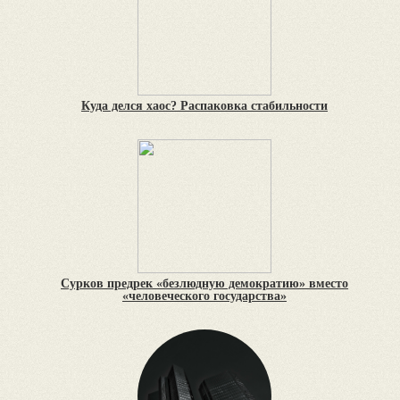
Куда делся хаос? Распаковка стабильности
Сурков предрек «безлюдную демократию» вместо
«человеческого государства»