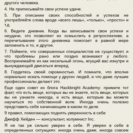
другого человека.
4. Не приписывайте свои успехи удаче.
5. При описании своих способностей и успехов не
употребляйте слова вроде «всего лишь», «только», «просто» и
т.д.
6. Ведите дневник. Когда вы записываете свои успехи и
неудачи, это позволяет их осмыслить в ретроспективе, а
перечитывание этого дневника помогает в равной мере
запомнить и то, и другое.
7. Поймите, что совершенных специалистов не существует, и
что проблемы рано или поздно возникают у любого.
Воспринимайте их как несильный огонь, жгущий вас изнутри и
вынуждающий двигаться вперед.
8. Гордитесь своей скромностью. И помните, что вполне
нормально искать помощи у других людей, и что даже лучшие
профессионалы делают это.
Еще один совет из блога Hackbright Academy: примите тот
факт, что есть вещи, которых вы не знаете, есть вещи, которых
вы не узнаете никогда, и есть вещи, которым вы можете
научиться по собственной воле. Иногда очень полезно
представить себя начинающим в каком-то деле.
9 правил, помогающих поднять уверенность в себе
Джефф Хейден — консультант, колумнист Inc.
Я не так уж сильно уверен в себе. Я уверен в себе в
определенных ситуациях: иногда очень даже, иногда совсем