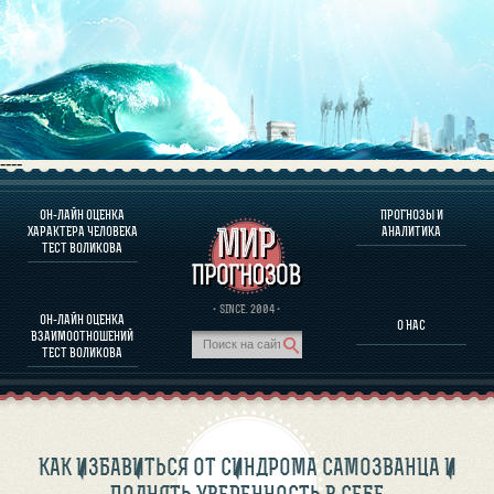
----
ОН-ЛАЙН ОЦЕНКА
ПРОГНОЗЫ И
О ПРОГРАММЕ
ХАРАКТЕРА ЧЕЛОВЕКА
АНАЛИТИКА
ТЕСТ ВОЛИКОВА
ОЦЕНКА ХАРАКТЕРA ЧЕЛОВЕКА
ОЦЕНКА ХАРАКТЕРА ВЫДАЮЩИХСЯ ЛИЧНОСТЕЙ
О ПРОГРАММЕ
· SINCE. 2004 ·
ОН-ЛАЙН ОЦЕНКА
О НАС
ТЕСТ НА СОВМЕСТИМОСТЬ ВОЛИКОВА
ВЗАИМООТНОШЕНИЙ
ПРОГНОЗЫ И АНАЛИТИКА
ТЕСТ ВОЛИКОВА
КАК ИЗБАВИТЬСЯ ОТ СИНДРОМА САМОЗВАНЦА И