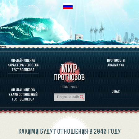
----
ОН-ЛАЙН ОЦЕНКА
ПРОГНОЗЫ И
О ПРОГРАММЕ
ХАРАКТЕРА ЧЕЛОВЕКА
АНАЛИТИКА
ТЕСТ ВОЛИКОВА
ОЦЕНКА ХАРАКТЕРA ЧЕЛОВЕКА
ОЦЕНКА ХАРАКТЕРА ВЫДАЮЩИХСЯ ЛИЧНОСТЕЙ
О ПРОГРАММЕ
· SINCE. 2004 ·
ОН-ЛАЙН ОЦЕНКА
О НАС
ТЕСТ НА СОВМЕСТИМОСТЬ ВОЛИКОВА
ВЗАИМООТНОШЕНИЙ
ПРОГНОЗЫ И АНАЛИТИКА
ТЕСТ ВОЛИКОВА
КАКИМИ БУДУТ ОТНОШЕНИЯ В 2040 ГОДУ