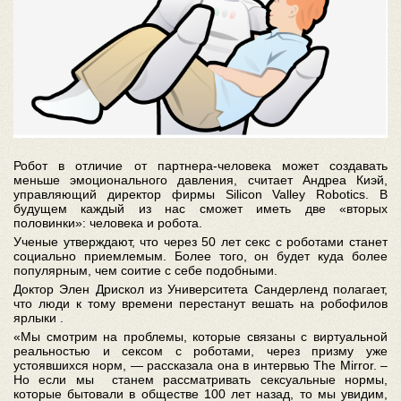
Робот в отличие от партнера-человека может создавать
меньше эмоционального давления, считает Андреа Киэй,
управляющий директор фирмы Silicon Valley Robotics. В
будущем каждый из нас сможет иметь две «вторых
половинки»: человека и робота.
Ученые утверждают, что через 50 лет секс с роботами станет
социально приемлемым. Более того, он будет куда более
популярным, чем соитие с себе подобными.
Доктор Элен Дрискол из Университета Сандерленд полагает,
что люди к тому времени перестанут вешать на робофилов
ярлыки .
«Мы смотрим на проблемы, которые связаны с виртуальной
реальностью и сексом с роботами, через призму уже
устоявшихся норм, — рассказала она в интервью The Mirror. –
Но если мы станем рассматривать сексуальные нормы,
которые бытовали в обществе 100 лет назад, то мы увидим,