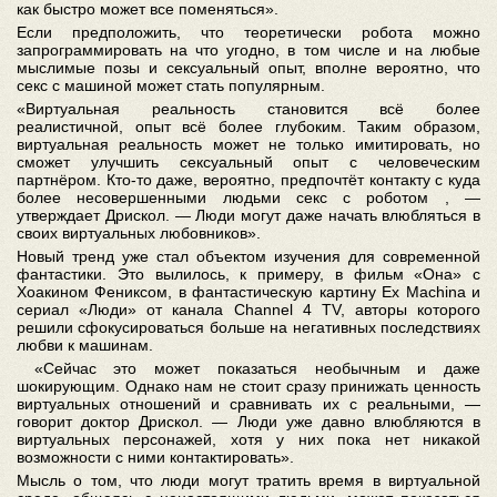
как быстро может все поменяться».
Если предположить, что теоретически робота можно
запрограммировать на что угодно, в том числе и на любые
мыслимые позы и сексуальный опыт, вполне вероятно, что
секс с машиной может стать популярным.
«Виртуальная реальность становится всё более
реалистичной, опыт всё более глубоким. Таким образом,
виртуальная реальность может не только имитировать, но
сможет улучшить сексуальный опыт с человеческим
партнёром. Кто-то даже, вероятно, предпочтёт контакту с куда
более несовершенными людьми секс с роботом , —
утверждает Дрискол. — Люди могут даже начать влюбляться в
своих виртуальных любовников».
Новый тренд уже стал объектом изучения для современной
фантастики. Это вылилось, к примеру, в фильм «Она» с
Хоакином Фениксом, в фантастическую картину Ex Machina и
сериал «Люди» от канала Channel 4 TV, авторы которого
решили сфокусироваться больше на негативных последствиях
любви к машинам.
«Сейчас это может показаться необычным и даже
шокирующим. Однако нам не стоит сразу принижать ценность
виртуальных отношений и сравнивать их с реальными, —
говорит доктор Дрискол. — Люди уже давно влюбляются в
виртуальных персонажей, хотя у них пока нет никакой
возможности с ними контактировать».
Мысль о том, что люди могут тратить время в виртуальной