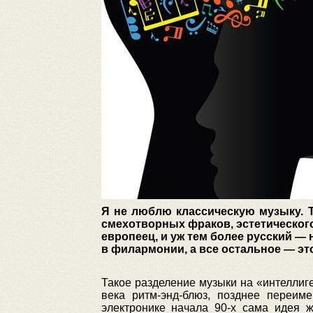
Я не люблю классическую музыку. То
смехотворных фраков, эстетического
европеец, и уж тем более русский — 
в филармонии, а все остальное — эт
Такое разделение музыки на «интеллиг
века ритм-энд-блюз, позднее переим
электронике начала 90-х сама идея 