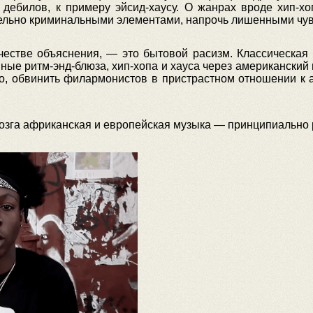
ебилов, к примеру эйсид-хаусу. О жанрах вроде хип-хоп
ельно криминальными элементами, напрочь лишенными чув
ачестве объяснения, — это бытовой расизм. Классическая
ные ритм-энд-блюза, хип-хопа и хауса через американский 
но, обвинить филармонистов в пристрастном отношении к 
мозга африканская и европейская музыка — принципиально