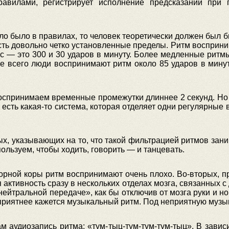
правилами, регистрирует исполнение предсказаний при
ело было в правилах, то человек теоретически должен был 
сть довольно четко установленные пределы. Ритм восприни
 с — это 300 и 30 ударов в минуту. Более медленные ритмы
е всего люди воспринимают ритм около 85 ударов в минут
воспринимаем временные промежутки длиннее 2 секунд. Но 
е есть какая-то система, которая отделяет одни регулярные
х, указывающих на то, что такой фильтрацией ритмов зан
ользуем, чтобы ходить, говорить — и танцевать.
орной коры ритм воспринимают очень плохо. Во-вторых, п
ктивность сразу в нескольких отделах мозга, связанных 
ейтральной передаче», как бы отключив от мозга руки и но
приятнее кажется музыкальный ритм. Под неприятную музыку
м аудиозапись ритма: «тум-тыц-тум-тум-тум-тыц». В зави