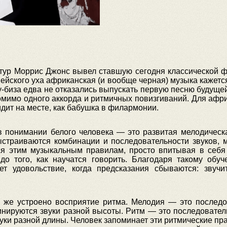
тур Моррис Джонс вывел ставшую сегодня классической ф
ейского уха африканская (и вообще черная) музыка кажется
у-биза едва не отказались выпускать первую песню будуще
помимо одного аккорда и ритмичных повизгиваний. Для афр
идит на месте, как бабушка в филармонии.
 понимании белого человека — это развитая мелодическа
страиваются комбинации и последовательности звуков,
тся этим музыкальным правилам, просто впитывая в се
до того, как научатся говорить. Благодаря такому обу
ает удовольствие, когда предсказания сбываются: зву
ак же устроено восприятие ритма. Мелодия — это последо
инируются звуки разной высоты. Ритм — это последовател
уки разной длины. Человек запоминает эти ритмические пра