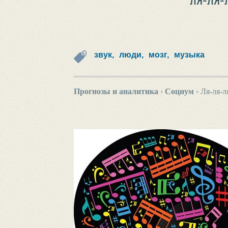
звук,
люди,
мозг,
музыка
Прогнозы и аналитика
›
Социум
›
Ля-ля-л