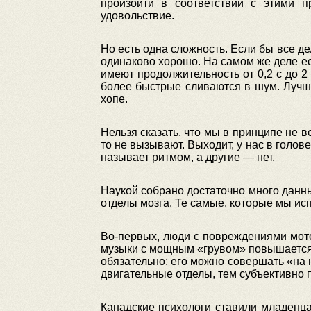
произойти в соответствии с этими 
удовольствие.
Но есть одна сложность. Если бы все д
одинаково хорошо. На самом же деле е
имеют продолжительность от 0,2 с до 2
более быстрые сливаются в шум. Лучш
хопе.
Нельзя сказать, что мы в принципе не 
то не вызывают. Выходит, у нас в голов
называет ритмом, а другие — нет.
Наукой собрано достаточно много данны
отделы мозга. Те самые, которые мы исп
Во-первых, люди с повреждениями мот
музыки с мощным «грувом» повышается а
обязательно: его можно совершать «на н
двигательные отделы, тем субъективно 
Канадские психологи ставили младенца