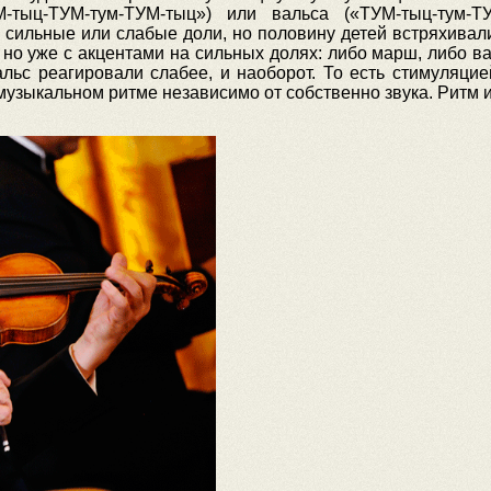
ыц-ТУМ-тум-ТУМ-тыц») или вальса («ТУМ-тыц-тум-ТУ
 сильные или слабые доли, но половину детей встряхивал
, но уже с акцентами на сильных долях: либо марш, либо ва
льс реагировали слабее, и наоборот. То есть стимуляцие
узыкальном ритме независимо от собственно звука. Ритм 