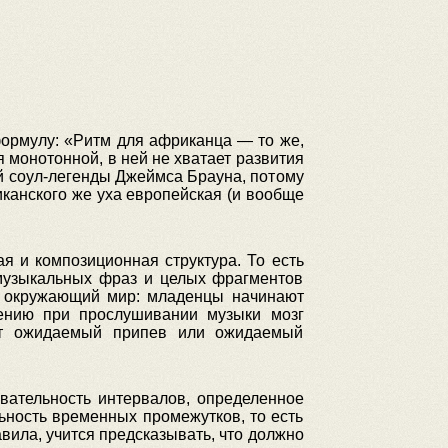
ормулу: «Ритм для африканца — то же,
 монотонной, в ней не хватает развития
й соул-легенды Джеймса Брауна, потому
иканского же уха европейская (и вообще
я и композиционная структура. То есть
 музыкальных фраз и целых фрагментов
бя окружающий мир: младенцы начинают
чению при прослушивании музыки мозг
чит ожидаемый припев или ожидаемый
вательность интервалов, определенное
ьность временных промежутков, то есть
вила, учится предсказывать, что должно