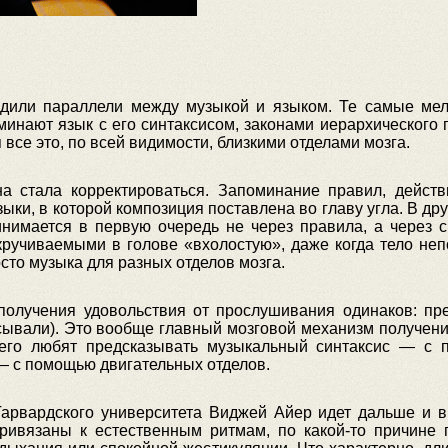
дили параллели между музыкой и языком. Те самые мел
инают язык с его синтаксисом, законами иерархического 
все это, по всей видимости, близкими отделами мозга.
а стала корректироваться. Запоминание правил, действ
ыки, в которой композиция поставлена во главу угла. В д
нимается в первую очередь не через правила, а через с
кручиваемыми в голове «вхолостую», даже когда тело не
сто музыка для разных отделов мозга.
 получения удовольствия от прослушивания одинаков: 
сывали). Это вообще главный мозговой механизм получения
его любят предсказывать музыкальный синтаксис — с 
 с помощью двигательных отделов.
арвардского университета Виджей Айер идет дальше и 
ивязаны к естественным ритмам, по какой-то причине