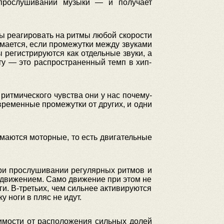
 прослушивании музыки — и получает
бы реагировать на ритмы любой скорости
мается, если промежутки между звуками
 регистрируются как отдельные звуки, а
у — это распространенный темп в хип-
ритмического чувства они у нас почему-
 временные промежутки от других, и одни
имаются моторные, то есть двигательные
ри прослушивании регулярных ритмов и
с движением. Само движение при этом не
ги. В-третьих, чем сильнее активируются
 ноги в пляс не идут.
симости от расположения сильных долей