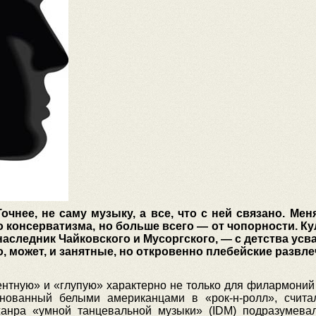
чнее, не саму музыку, а все, что с ней связано. Ме
 консерватизма, но больше всего — от чопорности. К
наследник Чайковского и Мусоргского, — с детства ус
о, может, и занятные, но откровенно плебейские развл
ентную» и «глупую» характерно не только для филармоний
енованный белыми американцами в «рок-н-ролл», счит
жанра «умной танцевальной музыки» (IDM) подразумевал