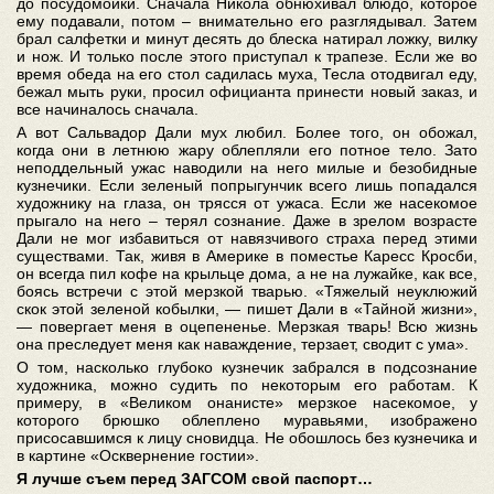
до посудомойки. Сначала Никола обнюхивал блюдо, которое
ему подавали, потом – внимательно его разглядывал. Затем
брал салфетки и минут десять до блеска натирал ложку, вилку
и нож. И только после этого приступал к трапезе. Если же во
время обеда на его стол садилась муха, Тесла отодвигал еду,
бежал мыть руки, просил официанта принести новый заказ, и
все начиналось сначала.
А вот Сальвадор Дали мух любил. Более того, он обожал,
когда они в летнюю жару облепляли его потное тело. Зато
неподдельный ужас наводили на него милые и безобидные
кузнечики. Если зеленый попрыгунчик всего лишь попадался
художнику на глаза, он трясся от ужаса. Если же насекомое
прыгало на него – терял сознание. Даже в зрелом возрасте
Дали не мог избавиться от навязчивого страха перед этими
существами. Так, живя в Америке в поместье Каресс Кросби,
он всегда пил кофе на крыльце дома, а не на лужайке, как все,
боясь встречи с этой мерзкой тварью. «Тяжелый неуклюжий
скок этой зеленой кобылки, — пишет Дали в «Тайной жизни»,
— повергает меня в оцепененье. Мерзкая тварь! Всю жизнь
она преследует меня как наваждение, терзает, сводит с ума
»
.
О том, насколько глубоко кузнечик забрался в подсознание
художника, можно судить по некоторым его работам. К
примеру, в «Великом онанисте» мерзкое насекомое, у
которого брюшко облеплено муравьями, изображено
присосавшимся к лицу сновидца. Не обошлось без кузнечика и
в картине «Осквернение гостии».
Я лучше съем перед ЗАГСОМ свой паспорт…