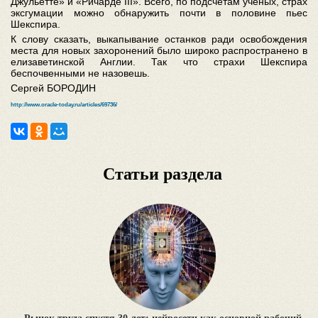
Джульетте» и «Ричарде III». Всего, по подсчетам ученых, страх
эксгумации можно обнаружить почти в половине пьес
Шекспира.
К слову сказать, выкапывание останков ради освобождения
места для новых захоронений было широко распространено в
елизаветинской Англии. Так что страхи Шекспира
беспочвенными не назовешь.
Сергей БОРОДИН
http://www.oracle-today.ru/articles/69736/
Статьи раздела