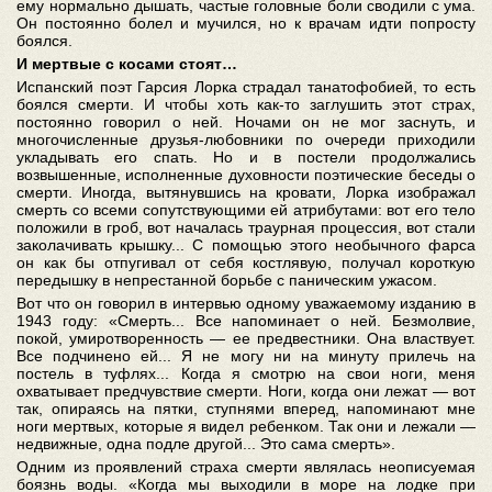
ему нормально дышать, частые головные боли сводили с ума.
Он постоянно болел и мучился, но к врачам идти попросту
боялся.
И мертвые с косами стоят…
Испанский поэт Гарсия Лорка страдал танатофобией, то есть
боялся смерти. И чтобы хоть как-то заглушить этот страх,
постоянно говорил о ней. Ночами он не мог заснуть, и
многочисленные друзья-любовники по очереди приходили
укладывать его спать. Но и в постели продолжались
возвышенные, исполненные духовности поэтические беседы о
смерти. Иногда, вытянувшись на кровати, Лорка изображал
смерть со всеми сопутствующими ей атрибутами: вот его тело
положили в гроб, вот началась траурная процессия, вот стали
заколачивать крышку... С помощью этого необычного фарса
он как бы отпугивал от себя костлявую, получал короткую
передышку в непрестанной борьбе с паническим ужасом.
Вот что он говорил в интервью одному уважаемому изданию в
1943 году: «Смерть... Все напоминает о ней. Безмолвие,
покой, умиротворенность
—
ее предвестники. Она властвует.
Все подчинено ей... Я не могу ни на минуту прилечь на
постель в туфлях... Когда я смотрю на свои ноги, меня
охватывает предчувствие смерти. Ноги, когда они лежат — вот
так, опираясь на пятки, ступнями вперед, напоминают мне
ноги мертвых, которые я видел ребенком. Так они и лежали —
недвижные, одна подле другой... Это сама смерть».
Одним из проявлений страха смерти являлась неописуемая
боязнь воды. «Когда мы выходили в море на лодке при