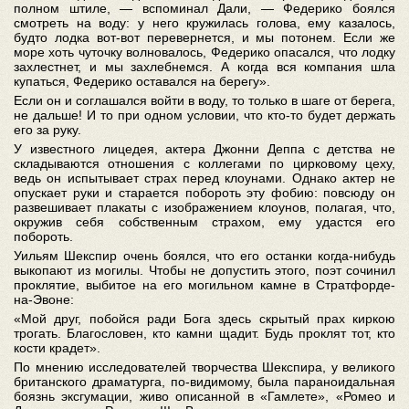
полном штиле, — вспоминал Дали, — Федерико боялся
смотреть на воду: у него кружилась голова, ему казалось,
будто лодка вот-вот перевернется, и мы потонем. Если же
море хоть чуточку волновалось, Федерико опасался, что лодку
захлестнет, и мы захлебнемся. А когда вся компания шла
купаться, Федерико оставался на берегу».
Если он и соглашался войти в воду, то только в шаге от берега,
не дальше! И то при одном условии, что кто-то будет держать
его за руку.
У известного лицедея, актера Джонни Деппа с детства не
складываются отношения с коллегами по цирковому цеху,
ведь он испытывает страх перед клоунами. Однако актер не
опускает руки и старается побороть эту фобию: повсюду он
развешивает плакаты с изображением клоунов, полагая, что,
окружив себя собственным страхом, ему удастся его
побороть.
Уильям Шекспир очень боялся, что его останки когда-нибудь
выкопают из могилы. Чтобы не допустить этого, поэт сочинил
проклятие, выбитое на его могильном камне в Стратфорде-
на-Эвоне:
«Мой друг, побойся ради Бога здесь скрытый прах киркою
трогать. Благословен, кто камни щадит. Будь проклят тот, кто
кости крадет».
По мнению исследователей творчества Шекспира, у великого
британского драматурга, по-видимому, была параноидальная
боязнь эксгумации, живо описанной в «Гамлете», «Ромео и