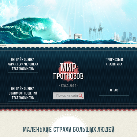
----
ОН-ЛАЙН ОЦЕНКА
ПРОГНОЗЫ И
О ПРОГРАММЕ
ХАРАКТЕРА ЧЕЛОВЕКА
АНАЛИТИКА
ТЕСТ ВОЛИКОВА
ОЦЕНКА ХАРАКТЕРA ЧЕЛОВЕКА
ОЦЕНКА ХАРАКТЕРА ВЫДАЮЩИХСЯ ЛИЧНОСТЕЙ
О ПРОГРАММЕ
· SINCE. 2004 ·
ОН-ЛАЙН ОЦЕНКА
О НАС
ТЕСТ НА СОВМЕСТИМОСТЬ ВОЛИКОВА
ВЗАИМООТНОШЕНИЙ
ПРОГНОЗЫ И АНАЛИТИКА
ТЕСТ ВОЛИКОВА
МАЛЕНЬКИЕ СТРАХИ БОЛЬШИХ ЛЮДЕЙ