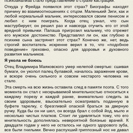
психоанализа стало представление о страхе кастрации.
Откуда у Фрейда появился этот страх? Биографы находят
причину во взаимоотношениях с отцом. Маленький Зиги, как и
любой нормальный мальчик, интересовался своим пенисом и
любил с ним поиграть. Когда отец узнал, что сын
мастурбирует, он решил раз и навсегда отучить его от этой
вредной привычки. Папаша пригрозил мальчику, что отрежет
его мужское достоинство. Представлял ли он, как глубоко в
психике сына застрянет этот страх? Конечно же, нет, ведь
строгий воспитатель искренне верил в то, что «подобное
поведение» греховно, опасно для здоровья и духовного
развития мальчиков.
Я укола не боюсь
Отец Владимира Маяковского умер нелепой смертью: сшивая
бумаги, он уколол палец булавкой, началось заражение крови,
и вскоре очень сильного и совсем нестарого человека не
стало.
Эта смерть на всю жизнь оставила след в памяти поэта. С того
момента он стал с нескрываемой мнительностью относиться к
каждому порезу и каждой ранке, внимательно следить за
своим здоровьем, взыскательно осматривать поданную в
буфете тарелку, с брезгливой опаской браться за дверную
ручку. Куда бы он ни шел, он всегда брал с собой йод, мыло и
несколько чистых платков. Стоит ли удивляться тому, что его
мнительность дополнялась невероятной боязнью врачей. К
двадцати годам у него не осталось ни одного здорового зуба,
все были гнилыми. Вечно распухший гриппозный нос не давал