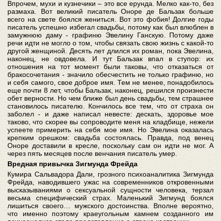
Впрочем, мухи и кузнечики – это все ерунда. Мелко как-то, без
размаха. Вот великий писатель Оноре де Бальзак больше
всего на свете боялся жениться. Вот это фобия! Долгие годы
писатель успешно избегал свадьбы, потому как был влюблен в
замужнюю даму - графиню Эвелину Ганскую. Потому даже
речи идти не могло о том, чтобы связать свою жизнь с какой-то
другой женщиной. Десять лет длился их роман, пока Эвелина,
наконец, не овдовела. И тут Бальзак впал в ступор: их
отношения на тот момент были таковы, что отказаться от
бракосочетания - значило обесчестить не только графиню, но
и себя самого, свое доброе имя. Тем не менее, понадобилось
еще почти 8 лет, чтобы Бальзак, наконец, решился произнести
обет верности. Но чем ближе был день свадьбы, тем страшнее
становилось писателю. Кончилось все тем, что от страха он
заболел - и даже написал невесте: дескать, здоровье мое
таково, что скорее вы сопроводите меня на кладбище, нежели
успеете примерить на себя мое имя. Но Эвелина оказалась
крепким орешком: свадьба состоялась. Правда, под венец
Оноре доставили в кресле, поскольку сам он идти не мог. А
через пять месяцев после венчания писатель умер.
Вредная привычка Зигмунда Фрейда
Кумира Сальвадора Дали, грозного психоаналитика Зигмунда
Фрейда, наводившего ужас на современников откровенными
высказываниями о сексуальной сущности человека, терзал
весьма специфический страх. Маленький Зигмунд боялся
лишиться своего… мужского достоинства. Вполне вероятно,
что именно поэтому краеугольным камнем созданного им