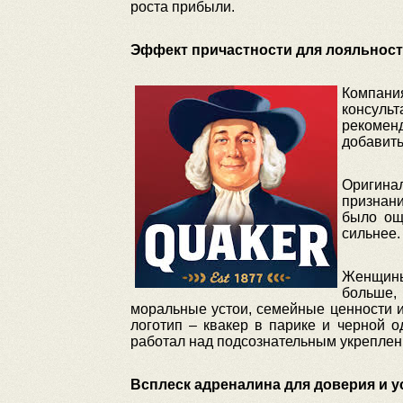
роста прибыли.
Эффект причастности для лояльност
Компания
консульт
рекомен
добавить
Оригинал
признани
было ощ
сильнее.
Женщины
больше,
моральные устои, семейные ценности и
логотип – квакер в парике и черной 
работал над подсознательным укреплени
Всплеск адреналина для доверия и у