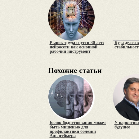
Рынок труда спустя 30 лет:
Куда делся 
нейросети как основной
стабильност
рабочий инструмент
Похожие статьи
Белок бодрствования может
У наркотик
быть мишенью для
будущее
профилактики болезни
Альцгеймера