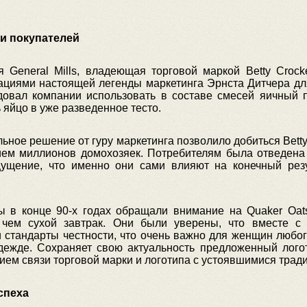
и покупателей
 General Mills, владеющая торговой маркой Betty Crock
ациями настоящей легенды маркетинга Эрнста Дитчера дл
довал компании использовать в составе смесей яичный 
 яйцо в уже разведенное тесто.
ьное решение от гуру маркетинга позволило добиться Betty
ем миллионов домохозяек. Потребителям была отведена 
ущение, что именно они сами влияют на конечный резул
 в конце 90-х годах обращали внимание на Quaker Oats
 чем сухой завтрак. Они были уверены, что вместе с
 стандарты честности, что очень важно для женщин любо
одежде. Сохраняет свою актуальность предложенный лого
ем связи торговой марки и логотипа с устоявшимися тради
спеха