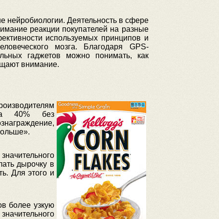
е нейробиологии. Деятельность в сфере
имание реакции покупателей на разные
ективности используемых принципов и
еловеческого мозга. Благодаря GPS-
льных гаджетов можно понимать, как
ащают внимание.
роизводителям
на 40% без
ознаграждение,
больше».
значительного
лать дырочку в
ь. Для этого и
ов более узкую
 значительного