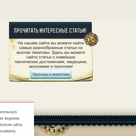
ательских
ях ведения
ителя сайта.
тключить