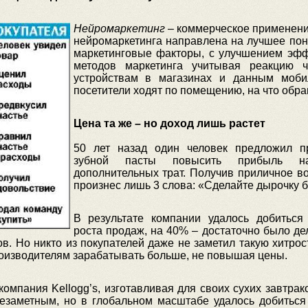
Нейромаркетинг
– коммерческое применени
нейромаркетинга направлена на лучшее пон
маркетинговые факторы, с улучшением эфф
методов маркетинга учитывая реакцию ч
устройствам в магазинах и данным моби
посетители ходят по помещению, на что обр
Цена та же – но доход лишь растет
50 лет назад один человек предложил п
зубной пасты повысить прибыль 
дополнительных трат. Получив приличное в
произнес лишь 3 слова: «Сделайте дырочку 
В результате компании удалось добиться 
роста продаж, на 40% – достаточно было де
в. Но никто из покупателей даже не заметил такую хитрост
роизводителям зарабатывать больше, не повышая цены.
омпания Kellogg’s, изготавливая для своих сухих завтрак
незаметным, но в глобальном масштабе удалось добиться