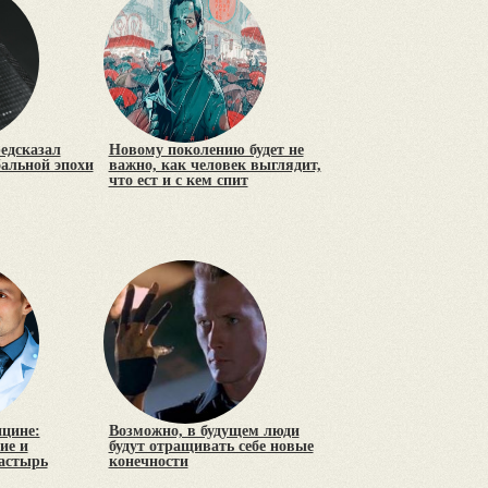
редсказал
Новому поколению будет не
бальной эпохи
важно, как человек выглядит,
что ест и с кем спит
цине:
Возможно, в будущем люди
ие и
будут отращивать себе новые
астырь
конечности