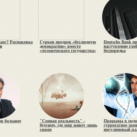
хаос? Распаковка
Сурков предрек «безлюдную
Deutsche Bank п
и
демократию» вместо
наступление гло
«человеческого государства»
беспорядка
ов большое
"Сонная реальность" -
Прорывы в меди
будущее, где мир живет лишь
суррогатное зрен
снами
инсулиновый пл