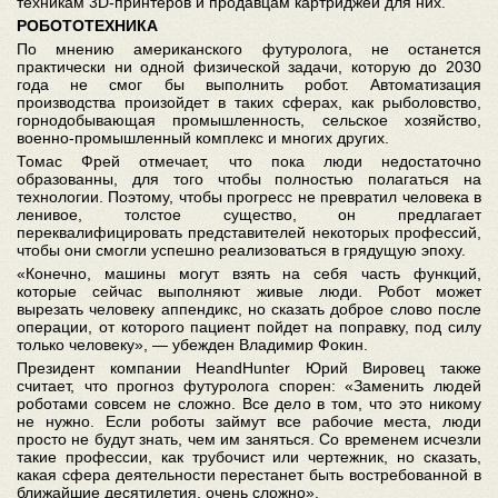
техникам 3D-принтеров и продавцам картриджей для них.
РОБОТОТЕХНИКА
По мнению американского футуролога, не останется
практически ни одной физической задачи, которую до 2030
года не смог бы выполнить робот. Автоматизация
производства произойдет в таких сферах, как рыболовство,
горнодобывающая промышленность, сельское хозяйство,
военно-промышленный комплекс и многих других.
Томас Фрей отмечает, что пока люди недостаточно
образованны, для того чтобы полностью полагаться на
технологии. Поэтому, чтобы прогресс не превратил человека в
ленивое, толстое существо, он предлагает
переквалифицировать представителей некоторых профессий,
чтобы они смогли успешно реализоваться в грядущую эпоху.
«Конечно, машины могут взять на себя часть функций,
которые сейчас выполняют живые люди. Робот может
вырезать человеку аппендикс, но сказать доброе слово после
операции, от которого пациент пойдет на поправку, под силу
только человеку», — убежден Владимир Фокин.
Президент компании HeandHunter Юрий Вировец также
считает, что прогноз футуролога спорен: «Заменить людей
роботами совсем не сложно. Все дело в том, что это никому
не нужно. Если роботы займут все рабочие места, люди
просто не будут знать, чем им заняться. Со временем исчезли
такие профессии, как трубочист или чертежник, но сказать,
какая сфера деятельности перестанет быть востребованной в
ближайшие десятилетия, очень сложно».