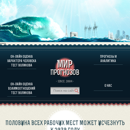
----
ОН-ЛАЙН ОЦЕНКА
ПРОГНОЗЫ И
О ПРОГРАММЕ
ХАРАКТЕРА ЧЕЛОВЕКА
АНАЛИТИКА
ТЕСТ ВОЛИКОВА
ОЦЕНКА ХАРАКТЕРA ЧЕЛОВЕКА
ОЦЕНКА ХАРАКТЕРА ВЫДАЮЩИХСЯ ЛИЧНОСТЕЙ
О ПРОГРАММЕ
· SINCE. 2004 ·
ОН-ЛАЙН ОЦЕНКА
О НАС
ТЕСТ НА СОВМЕСТИМОСТЬ ВОЛИКОВА
ВЗАИМООТНОШЕНИЙ
ПРОГНОЗЫ И АНАЛИТИКА
ТЕСТ ВОЛИКОВА
ПОЛОВИНА ВСЕХ РАБОЧИХ МЕСТ МОЖЕТ ИСЧЕЗНУТЬ