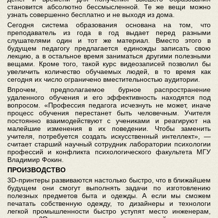
становится абсолютно бессмысленной. Те же вещи можно
узнать совершенно бесплатно и не выходя из дома.
Сегодня система образования основана на том, что
преподаватель из года в год выдает перед разными
слушателями один и тот же материал. Вместо этого в
будущем педагогу предлагается единожды записать свою
лекцию, а в остальное время заниматься другими полезными
вещами. Кроме того, такой курс видеозаписей позволил бы
увеличить количество обучаемых людей, в то время как
сегодня их число ограничено вместительностью аудитории.
Впрочем, предполагаемое бурное распространение
удаленного обучения и его эффективность находятся под
вопросом. «Профессия педагога исчезнуть не может, иначе
процесс обучения перестанет быть человечным. Учителя
постоянно взаимодействуют с учениками и реагируют на
малейшие изменения в их поведении. Чтобы заменить
учителя, потребуется создать искусственный интеллект», —
считает старший научный сотрудник лаборатории психологии
профессий и конфликта психологического факультета МГУ
Владимир Фокин.
ПРОИЗВОДСТВО
3D-принтеры развиваются настолько быстро, что в ближайшем
будущем они смогут выполнять задачи по изготовлению
полезных предметов быта и одежды. А если мы сможем
печатать собственную одежду, то дизайнеры и технологи
легкой промышленности быстро уступят место инженерам,