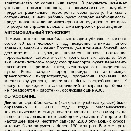
электричество от солнца или ветра. В результате исчезнет
угольная промышленность, а коммунальным службам
придется радикально перестроить свою работу. На смену
сотрудникам, в чьих рабочих руках отпадет необходимость,
придет новое поколение инженеров и менеджеров, от которых
потребуется управлять локальными микроэлектростанциями.
АВТОМОБИЛЬНЫЙ ТРАНСПОРТ
Помимо того что автомобильные аварии убивают и калечат
более 50 млн человек в год, вождение отнимает много
времени, энергии и денег. Поэтому уже в течение ближайшего
десятилетия на улицах появится первое поколение
персональных автоматических транспортных средств. Этот
вид «беспилотного» городского транспорта будет перевозить
пассажиров в режиме такси, используя сеть выделенных
путей. Когда каждый город перейдет на автономную
транспортную инфраструктуру, профессия водителя, по
мнению футуролога, перестанет быть востребованной. К
слову, с переходом на электрический автотранспорт больше
не понадобятся и работники, обслуживающие АЗС.
ОБРАЗОВАНИЕ
Движение OpenCourseware («Открытые учебные курсы») было
образовано в 2001 го­ду, когда Массачусетский
технологический институт начал записывать все свои курсы на
видео и выкладывать их в свободном доступе в Интернете. В
настоящее время институт записал 2080 обучающих курсов,
которые были загружены более 130 млн раз. В итоге трата
денег и времени для получения высшего образования