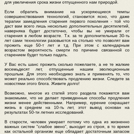
для увеличения срока жизни отпущенного нам природой.
Если обратить внимание на ускоряющиеся темпы
совершенствования технологий, становится ясно, что даже
терапии замедления старения первого поколения - той что
даст вам всего лишь несколько дополнительных десятилетий,
наверняка будет достаточно, чтобы вы не умирали от
старения в любом возрасте. Т.к. за те дополнительные 30-ть
лет сами технологии разовьются на столько что позволят вам
прожить еще 50-т лет и т.д. При этом с календарным
возрастом вероятность смерти по причине связанной со
старением будет только падать.
У Вас есть шанс прожить сколько пожелаете, а не те жалкие
восемьдесят лет, отпущенные нашим эволюционным
прошлым. Для этого необходимо знать и применять то, что
может реально способствовать продлению жизни. Следите за
новостями этого блога. Живите долго!
Возможно, многое из статей этого раздела покажется вам
знакомыми, что не делает приведенные способы продления
жизни менее действенными. Например, курение сокращает
жизнь в среднем на 10-ть лет, этот вывод основан на
результатах 50-ти летних исследований.
В старости, человек умирает потому что одна из жизненно
важных систем "слабое звено", выходит из строя, в то время
как остальной организм еще обладает достаточным запасом