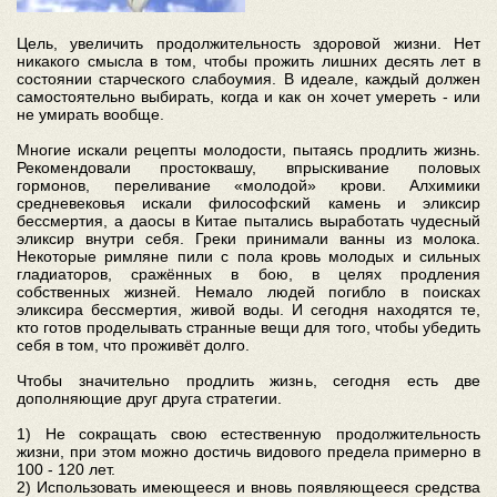
Цель, увеличить продолжительность здоровой жизни. Нет
никакого смысла в том, чтобы прожить лишних десять лет в
состоянии старческого слабоумия. В идеале, каждый должен
самостоятельно выбирать, когда и как он хочет умереть - или
не умирать вообще.
Многие искали рецепты молодости, пытаясь продлить жизнь.
Рекомендовали простоквашу, впрыскивание половых
гормонов, переливание «молодой» крови. Алхимики
средневековья искали философский камень и эликсир
бессмертия, а даосы в Китае пытались выработать чудесный
эликсир внутри себя. Греки принимали ванны из молока.
Некоторые римляне пили с пола кровь молодых и сильных
гладиаторов, сражённых в бою, в целях продления
собственных жизней. Немало людей погибло в поисках
эликсира бессмертия, живой воды. И сегодня находятся те,
кто готов проделывать странные вещи для того, чтобы убедить
себя в том, что проживёт долго.
Чтобы значительно продлить жизнь, сегодня есть две
дополняющие друг друга стратегии.
1) Не сокращать свою естественную продолжительность
жизни, при этом можно достичь видового предела примерно в
100 - 120 лет.
2) Использовать имеющееся и вновь появляющееся средства