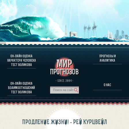
----
ОН-ЛАЙН ОЦЕНКА
ПРОГНОЗЫ И
О ПРОГРАММЕ
ХАРАКТЕРА ЧЕЛОВЕКА
АНАЛИТИКА
ТЕСТ ВОЛИКОВА
ОЦЕНКА ХАРАКТЕРA ЧЕЛОВЕКА
ОЦЕНКА ХАРАКТЕРА ВЫДАЮЩИХСЯ ЛИЧНОСТЕЙ
О ПРОГРАММЕ
· SINCE. 2004 ·
ОН-ЛАЙН ОЦЕНКА
О НАС
ТЕСТ НА СОВМЕСТИМОСТЬ ВОЛИКОВА
ВЗАИМООТНОШЕНИЙ
ПРОГНОЗЫ И АНАЛИТИКА
ТЕСТ ВОЛИКОВА
ПРОДЛЕНИЕ ЖИЗНИ! - РЕЙ КУРЦВЕЙЛ