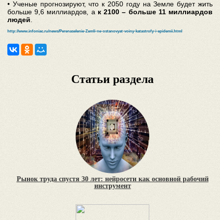
• Ученые прогнозируют, что к 2050 году на Земле будет жить
больше 9,6 миллиардов, а
к 2100 – больше 11 миллиардов
людей
.
http://www.infoniac.ru/news/Perenaselenie-Zemli-ne-ostanovyat-voiny-katastrofy-i-epidemii.html
Статьи раздела
Рынок труда спустя 30 лет: нейросети как основной рабочий
инструмент