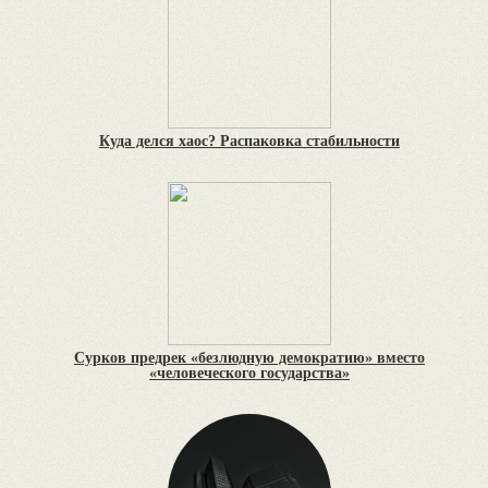
Куда делся хаос? Распаковка стабильности
Сурков предрек «безлюдную демократию» вместо
«человеческого государства»