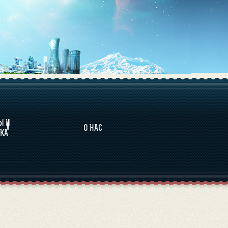
НАЛИТИКА
Ы И
О НАС
КА