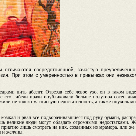
 отличаются сосредоточенной, зачастую преувеличенно
зия. При этом с умеренностью в привычках они незнаком
едрами пить абсент. Отрезав себе левое ухо, он в таком виде
е его гибели врачи опубликовали больше полутора сотен ди
жили не только магниевую недостаточность, а также опухоль м
комкал и рвал все подворачивавшиеся под руку бумаги, распра
ишь великие люди могут обладать огромными недостатками. Ж
 приятно лишь смотреть на них, созданных из мрамора, или же
 и желчны.