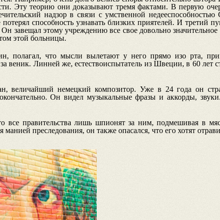
сти. Эту теорию они доказывают тремя фактами.
В первую очер
чительский надзор в связи с умственной недееспособностью С
 потерял способность узнавать близких приятелей.
И третий пу
Он завещал этому учреждению все свое довольно значительное 
том этой больницы.
ин, полагал, что мысли вылетают у него прямо изо рта, пр
за веник. Линней же, естествоиспытатель из Швеции, в 60 лет 
н, величайший немецкий композитор. Уже в 24 года он стр
 окончательно. Он видел музыкальные фразы и аккорды, звук
то все правительства лишь шпионят за ним, подмешивая в мяс
 манией преследования, он также опасался, что его хотят отрави