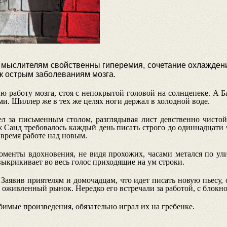
мыслителям свойственны гиперемия, сочетание охлаждения
 к острым заболеваниям мозга.
ю работу мозга, стоя с непокрытой головой на солнцепеке. А Б
и. Шиллер же в тех же целях ноги держал в холодной воде.
л за письменным столом, разглядывая лист девственно чистой
 Санд требовалось каждый день писать строго до одиннадцати ч
 время работе над новым.
оменты вдохновения, не видя прохожих, часами метался по ул
выкрикивает во весь голос приходящие на ум строки.
Заявив приятелям и домочадцам, что идет писать новую пьесу,
 оживленный рынок. Нередко его встречали за работой, с блокно
имые произведения, обязательно играл их на гребенке.