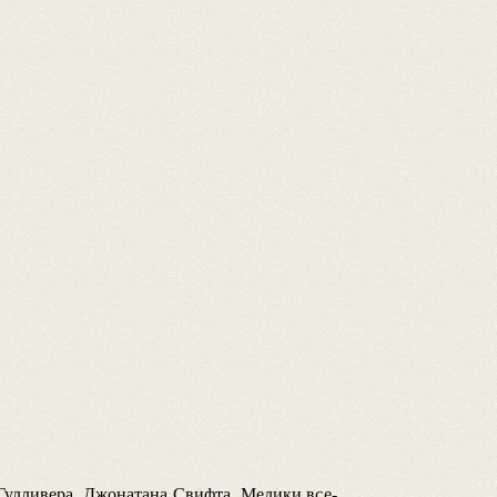
 Гулливера, Джонатана Свифта. Медики все-