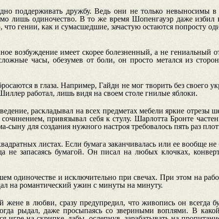
удно поддерживать дружбу. Ведь они не только невыносимы в 
мо лишь одиночество. В то же время Шопенгауэр даже избил ка
 что гении, как и сумасшедшие, зачастую остаются попросту оди
нное возбуждение имеет скорее болезненный, а не гениальный о
сложные часы, обезумев от боли, он просто метался из сторон
росаются в глаза. Например, Гайдн не мог творить без своего у
иллер работал, лишь видя на своем столе гнилые яблоки.
зведение, раскладывал на всех предметах мебели яркие отрезы ш
сочинением, привязывал себя к стулу. Шарлотта Бронте частен
-сыну для создания нужного настроя требовалось пять раз плот
адратных листах. Если бумага заканчивалась или ее вообще не 
да не запасаясь бумагой. Он писал на любых клочках, конвер
ем одиночестве и исключительно при свечах. При этом на рабо
ал на романтический ужин с минуты на минуту.
й жене в любви, сразу предупредил, что живопись он всегда б
огда рыдал, даже просыпаясь со звериными воплями. В какой
ся игре на скрипке, дабы, ослепнув, зарабатывать на пропитан