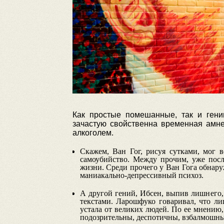
Как простые помешанные, так и гении
зачастую свойственна временная амне
алкоголем.
Скажем, Ван Гог, рисуя сутками, мог в
самоубийство. Между прочим, уже посл
жизни. Среди прочего у Ван Гога обнару
маниакально-депрессивный психоз.
А другой гений, Ибсен, выпив лишнего, 
текстами. Ларошфуко говаривал, что л
устала от великих людей. По ее мнению,
подозрительны, деспотичны, взбалмошны