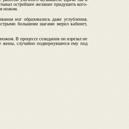
пытывал острейшее желание придушить кого-
ым ножом.
ивания ног образовались даже углубления.
быстрыми большими шагами мерил кабинет,
ножом. В процессе созидания он изрезал не
е жены, случайно подвернувшееся ему под