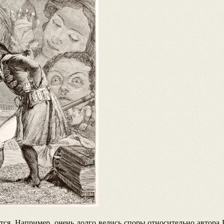
жется. Например, очень долго велись споры относительно автора