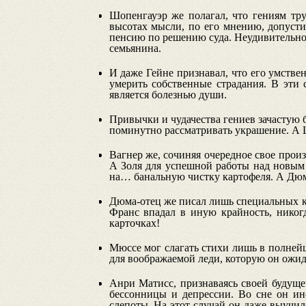
Шопенгауэр же полагал, что гениям тр
высотах мысли, по его мнению, допусти
пенсию по решению суда. Неудивительно,
семьянина.
И даже Гейне признавал, что его умстве
умерить собственные страдания. В эти 
является болезнью души.
Привычки и чудачества гениев зачастую б
поминутно рассматривать украшение. А Ш
Вагнер же, сочиняя очередное свое прои
А Золя для успешной работы над новым 
на… банальную чистку картофеля. А Дюма
Дюма-отец же писал лишь специальных кв
Франс впадал в иную крайность, никог
карточках!
Мюссе мог слагать стихи лишь в полнейш
для воображаемой леди, которую он ожид
Анри Матисс, признаваясь своей будуще
бессонницы и депрессии. Во сне он ин
слепоты. На этот случай он даже выучил