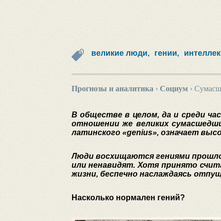
великие люди,
гении,
интеллек
Прогнозы и аналитика
›
Социум
›
Сумасш
В обществе в целом, да и среди ч
отношении же великих сумасшедш
латинского «genius», означает вы
Люди восхищаются гениями прошлог
или ненавидят. Хотя принято счит
жизни, беспечно наслаждаясь отпущ
Насколько нормален гений?