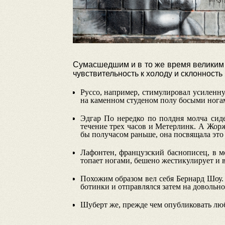
Сумасшедшим и в то же время великим 
чувствительность к холоду и склонность
Руссо, например, стимулировал усиленну
на каменном студеном полу босыми ногам
Эдгар По нередко по полдня молча сиде
течение трех часов и Метерлинк. А Жорж
бы получасом раньше, она посвящала это
Лафонтен, французский баснописец, в м
топает ногами, бешено жестикулирует и 
Похожим образом вел себя Бернард Шоу. 
ботинки и отправлялся затем на довольно
Шуберт же, прежде чем опубликовать люб