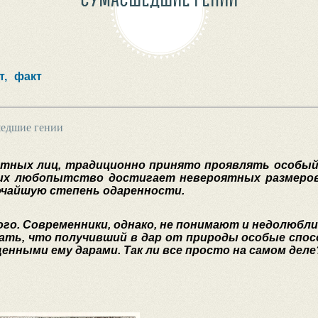
т,
факт
едшие гении
астных лиц, традиционно принято проявлять особы
их любопытство достигает невероятных размеров.
сочайшую степень одаренности.
о. Современники, однако, не понимают и недолюбли
ать, что получивший в дар от природы особые спос
енными ему дарами. Так ли все просто на самом деле