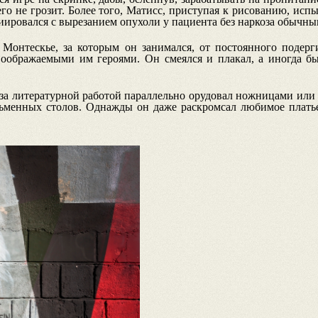
чего не грозит. Более того, Матисс, приступая к рисованию, ис
циировался с вырезанием опухоли у пациента без наркоза обычн
 Монтескье, за которым он занимался, от постоянного подерг
 воображаемыми им героями. Он смеялся и плакал, а иногда 
 за литературной работой параллельно орудовал ножницами или 
сьменных столов. Однажды он даже раскромсал любимое плать