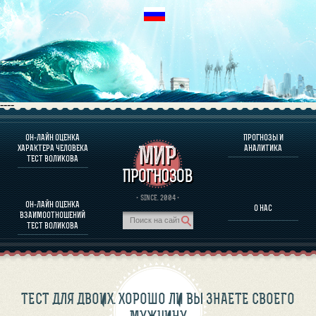
----
ОН-ЛАЙН ОЦЕНКА
ПРОГНОЗЫ И
О ПРОГРАММЕ
ХАРАКТЕРА ЧЕЛОВЕКА
АНАЛИТИКА
ТЕСТ ВОЛИКОВА
ОЦЕНКА ХАРАКТЕРA ЧЕЛОВЕКА
ОЦЕНКА ХАРАКТЕРА ВЫДАЮЩИХСЯ ЛИЧНОСТЕЙ
О ПРОГРАММЕ
· SINCE. 2004 ·
ОН-ЛАЙН ОЦЕНКА
О НАС
ТЕСТ НА СОВМЕСТИМОСТЬ ВОЛИКОВА
ВЗАИМООТНОШЕНИЙ
ПРОГНОЗЫ И АНАЛИТИКА
ТЕСТ ВОЛИКОВА
ТЕСТ ДЛЯ ДВОИХ. ХОРОШО ЛИ ВЫ ЗНАЕТЕ СВОЕГО