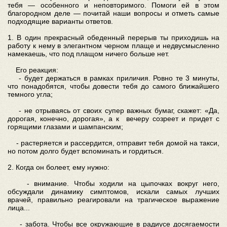
тебя — особенного и неповторимого. Помоги ей в этом
благородном деле — почитай наши вопросы и отметь самые
подходящие варианты ответов.
1. В один прекрасный обеденный перерыв ты приходишь на
работу к нему в элегантном черном плаще и недвусмысленно
намекаешь, что под плащом ничего больше нет.
Его реакция:
- будет держаться в рамках приличия. Ровно те 3 минуты,
что понадобятся, чтобы довести тебя до самого ближайшего
темного угла;
- не отрываясь от своих супер важных бумаг, скажет: «Да,
дорогая, конечно, дорогая», а к вечеру созреет и придет с
горящими глазами и шампанским;
- растеряется и рассердится, отправит тебя домой на такси,
но потом долго будет вспоминать и гордиться.
2. Когда он болеет, ему нужно:
- внимание. Чтобы ходили на цыпочках вокруг него,
обсуждали динамику симптомов, искали самых лучших
врачей, правильно реагировали на трагическое выражение
лица...
- забота. Чтобы все окружающие в радиусе досягаемости