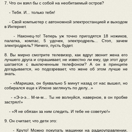
7. Что он взял бы с собой нa необитаемый остров?
- Тебя. И... только тебя!
- Свой компьютер с автономной электростанцией и выходом
в Интернет.
- Наконец-то! Теперь уж точно пригодятся 18 ножиков,
палатка, компас, 5 удочек, электродрель... Стоп, зачем
электродрель? Ничего, пусть будет.
8. Вы мирно смотрите телевизор, как вдруг звонит жена его
лучшего друга и спрашивает, не известно ли ему, где этот друг
шатается с выключенным телефоном? А он в принципе
догадывается, но подозревает, что жене об этом лучше не
знать.
- «Маришка, он буквально 5 минут назад от нас вышел, но
собирался еще к Илюхе заглянуть по делу...»
- «Э-э-э... М-м-м... Ты не волнуйся, наверное, в он пробке
застрял!»
- «Я не обязан за ним следить. И тебе не советую!»
9. Он считает, что дети это:
- Круто! Можно покупать машинки на радиоуправлении,