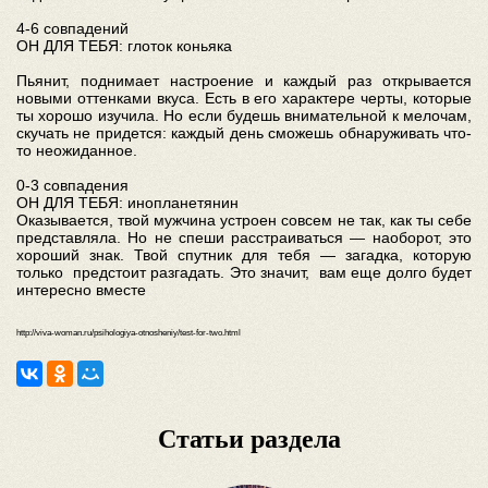
4-6 совпадений
ОН ДЛЯ ТЕБЯ: глоток коньяка
Пьянит, поднимает настроение и каждый раз открывается
новыми оттенками вкуса. Есть в его характере черты, которые
ты хорошо изучила. Но если будешь внимательной к мелочам,
скучать не придется: каждый день сможешь обнаруживать что-
то неожиданное.
0-3 совпадения
ОН ДЛЯ ТЕБЯ: инопланетянин
Оказывается, твой мужчина устроен совсем не так, как ты себе
представляла. Но не спеши расстраиваться — наоборот, это
хороший знак. Твой спутник для тебя — загадка, которую
только предстоит разгадать. Это значит, вам еще долго будет
интересно вместе
http://viva-woman.ru/psihologiya-otnosheniy/test-for-two.html
Статьи раздела