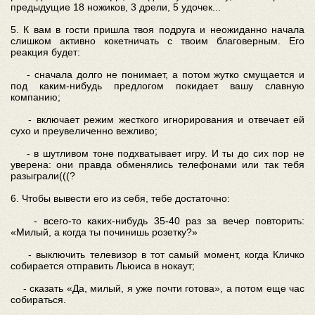
предыдущие 18 ножиков, 3 дрели, 5 удочек...
5. К вам в гости пришла твоя подруга и неожиданно начала
слишком активно кокетничать с твоим благоверным. Его
реакция будет:
- сначала долго не понимает, а потом жутко смущается и
под каким-нибудь предлогом покидает вашу славную
компанию;
- включает режим жесткого игнорирования и отвечает ей
сухо и преувеличенно вежливо;
- в шутливом тоне подхватывает игру. И ты до сих пор не
уверена: они правда обменялись телефонами или так тебя
разыграли(((?
6. Чтобы вывести его из себя, тебе достаточно:
- всего-то каких-нибудь 35-40 раз за вечер повторить:
«Милый, а когда ты починишь розетку?»
- выключить телевизор в тот самый момент, когда Кличко
собирается отправить Льюиса в нокаут;
- сказать «Да, милый, я уже почти готова», а потом еще час
собираться.