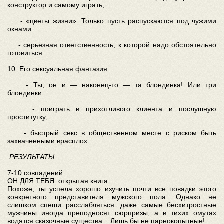
конструктор и самому играть;
- «цветы жизни». Только пусть распускаются под чужими
окнами...
- серьезная ответственность, к которой надо обстоятельно
готовиться.
10. Его сексуальная фантазия..
- Ты, он и — наконец-то — та блондинка! Или три
блондинки...
- поиграть в прихотливого клиента и послушную
проститутку;
- быстрый секс в общественном месте с риском быть
захваченными врасплох.
РЕЗУЛЬТАТЫ:
7-10 совпадений
ОН ДЛЯ ТЕБЯ: открытая книга
Похоже, ты успела хорошо изучить почти все повадки этого
конкретного представителя мужского пола. Однако не
слишком спеши расслабляться: даже самые бесхитростные
мужчины иногда преподносят сюрпризы, а в тихих омутах
водятся сказочные существа... Лишь бы не парнокопытные!