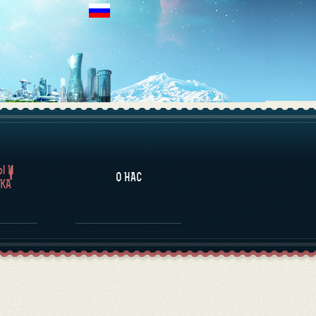
НАЛИТИКА
Ы И
О НАС
КА