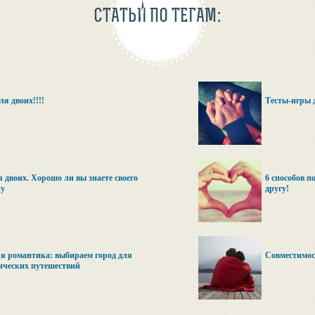
СТАТЬИ ПО ТЕГАМ:
ля двоих!!!!
Тесты-игры 
я двоих. Хорошо ли вы знаете своего
6 способов п
у
другу!
я романтика: выбираем город для
Совместимос
ических путешествий