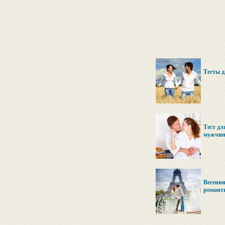
Тесты д
Тест дл
мужчин
Весення
романт