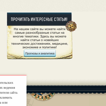
ательских
ях ведения
ителя сайта.
тключить
а или